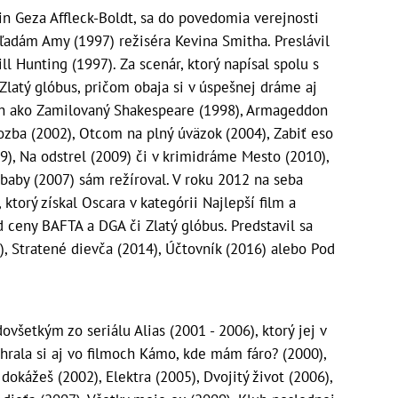
 Geza Affleck-Boldt, sa do povedomia verejnosti
ľadám Amy (1997) režiséra Kevina Smitha. Preslávil
l Hunting (1997). Za scenár, ktorý napísal spolu s
latý glóbus, pričom obaja si v úspešnej dráme aj
och ako Zamilovaný Shakespeare (1998), Armageddon
ozba (2002), Otcom na plný úväzok (2004), Zabiť eso
009), Na odstrel (2009) či v krimidráme Mesto (2010),
aby (2007) sám režíroval. V roku 2012 na seba
ktorý získal Oscara v kategórii Najlepší film a
ad ceny BAFTA a DGA či Zlatý glóbus. Predstavil sa
), Stratené dievča (2014), Účtovník (2016) alebo Pod
všetkým zo seriálu Alias (2001 - 2006), ktorý jej v
ahrala si aj vo filmoch Kámo, kde mám fáro? (2000),
dokážeš (2002), Elektra (2005), Dvojitý život (2006),