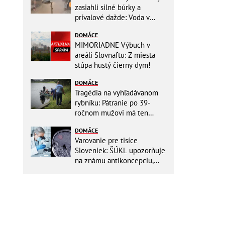
zasiahli silné búrky a
prívalové dažde: Voda v
mestách sa valí ulicami!
DOMÁCE
MIMORIADNE Výbuch v
areáli Slovnaftu: Z miesta
stúpa hustý čierny dym!
DOMÁCE
Tragédia na vyhľadávanom
rybníku: Pátranie po 39-
ročnom mužovi má ten
najsmutnejší koniec
DOMÁCE
Varovanie pre tisíce
Sloveniek: ŠÚKL upozorňuje
na známu antikoncepciu,
môže zvyšovať riziko nádoru