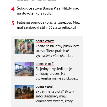
Šokujúce slová Borisa Prša: Nikdy viac
na dovolenku s rodičmi!
Falošná pomoc skončila lúpežou: Muž
mal seniorovi strhnúť zlatú retiazku!
DOBRE VEDIEŤ
Zbaľte sa na letný piknik bez
stresu: Tieto praktické
vychytávky vám ušetria
miesto v batohu!
DOBRE VEDIEŤ
Za jedným výsledkom je
unikátny proces: Na
Slovensku máme špičkové
pracovisko
DOBRE VEDIEŤ
Extrémne teploty? Byty v
srdci Bratislavy majú
výnimočný systém, ktorý
ešte aj šetrí náklady