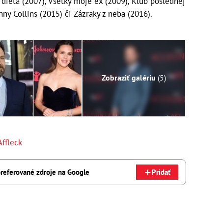
 dieťa (2007), Všetky moje ex (2009), Klub poslednej
nny Collins (2015) či Zázraky z neba (2016).
Zobraziť galériu
(5)
Affleck
referované zdroje na Google
Pridať