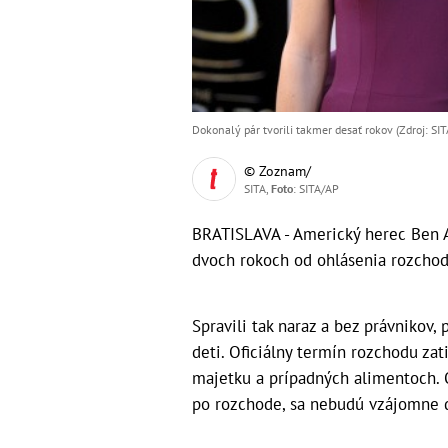
Dokonalý pár tvorili takmer desať rokov (Zdroj: SIT
© Zoznam/
SITA,
Foto
: SITA/AP
BRATISLAVA - Americký herec Ben A
dvoch rokoch od ohlásenia rozchod
Spravili tak naraz a bez právnikov, 
deti. Oficiálny termín rozchodu zati
majetku a prípadných alimentoch. Ob
po rozchode, sa nebudú vzájomne d