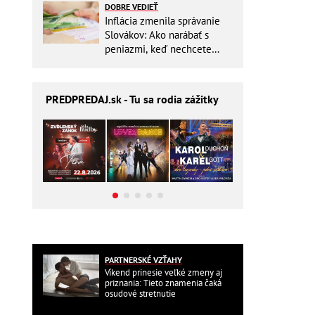
DOBRE VEDIEŤ
Inflácia zmenila správanie
Slovákov: Ako narábať s
peniazmi, keď nechcete
zbytočne riskovať?
PREDPREDAJ
.sk - Tu sa rodia zážitky
PARTNERSKÉ VZŤAHY
Víkend prinesie veľké zmeny aj
priznania: Tieto znamenia čaká
osudové stretnutie