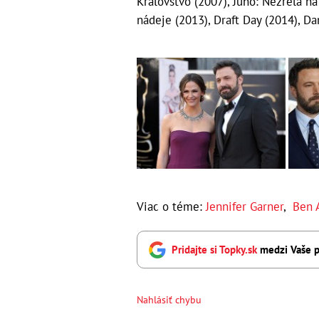
Kráľovstvo (2007), Juno: Nezrelá na
nádeje (2013), Draft Day (2014), Da
Viac o téme:
Jennifer Garner
,
Ben 
Pridajte si Topky.sk
medzi Vaše p
Nahlásiť chybu