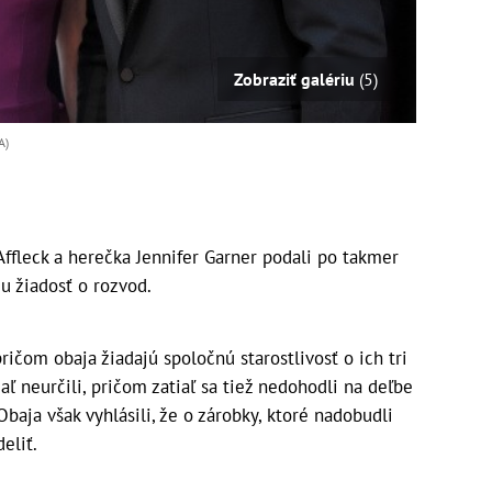
Zobraziť galériu
(5)
A)
ffleck a herečka Jennifer Garner podali po takmer
u žiadosť o rozvod.
pričom obaja žiadajú spoločnú starostlivosť o ich tri
aľ neurčili, pričom zatiaľ sa tiež nedohodli na deľbe
aja však vyhlásili, že o zárobky, ktoré nadobudli
eliť.