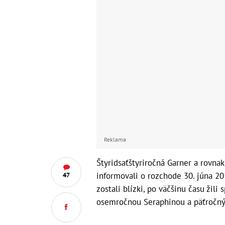
Reklama
Štyridsaťštyriročná Garner a rovnako
informovali o rozchode 30. júna 20
47
zostali blízki, po väčšinu času žili
osemročnou Seraphinou a päťročný