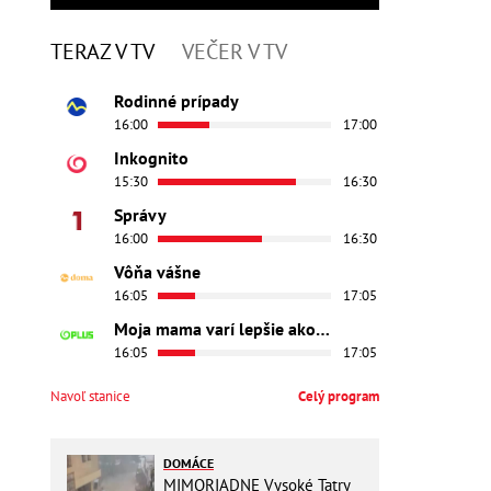
TERAZ V TV
VEČER V TV
Rodinné prípady
16:00
17:00
Inkognito
15:30
16:30
Správy
16:00
16:30
Vôňa vášne
16:05
17:05
Moja mama varí lepšie ako tvoja
16:05
17:05
Navoľ stanice
Celý program
DOMÁCE
MIMORIADNE Vysoké Tatry