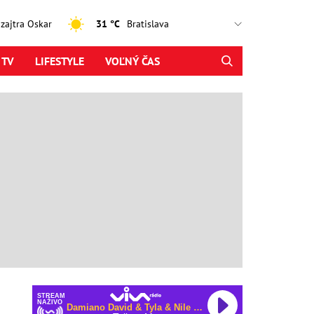
, zajtra Oskar
31 °C
 TV
LIFESTYLE
VOĽNÝ ČAS
STREAM
NAŽIVO
Damiano David & Tyla & Nile Rodgers