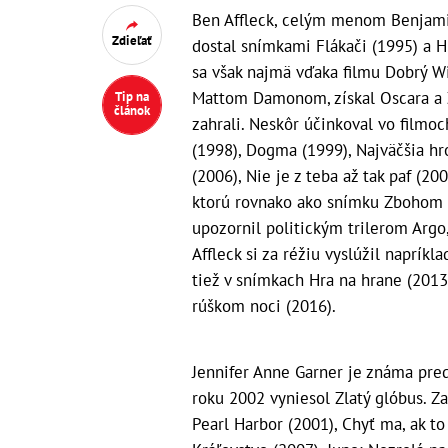
Ben Affleck, celým menom Benjamin
Zdieľať
dostal snímkami Flákači (1995) a H
sa však najmä vďaka filmu Dobrý Wil
Mattom Damonom, získal Oscara a Z
Tip na
článok
zahrali. Neskôr účinkoval vo film
(1998), Dogma (1999), Najväčšia hr
(2006), Nie je z teba až tak paf (2
ktorú rovnako ako snímku Zbohom b
upozornil politickým trilerom Argo, 
Affleck si za réžiu vyslúžil napríkl
tiež v snímkach Hra na hrane (2013
rúškom noci (2016).
Jennifer Anne Garner je známa predo
roku 2002 vyniesol Zlatý glóbus. Z
Pearl Harbor (2001), Chyť ma, ak to 