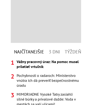
NAJČÍTANEJŠIE
3 DNI
TÝŽDEŇ
Vážny pracovný úraz: Na pomoc musel
priletieť vrtuľník
Pochybnosti o radaroch: Ministerstvo
vnútra ich dá preveriť bezpečnostnému
úradu
MIMORIADNE Vysoké Tatry zasiahli
silné búrky a prívalové dažde: Voda v
mestách sa valí ulicami!