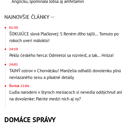
Anglicku, spomínala Jobsa aj amfetamín
NAJNOVŠIE ČLÁNKY
01:30
ŠOKUJÚCE slová Plačkovej: S Reném dlho tajili... Tomuto po
rokoch uverí málokto!
24:10
Peklo českého herca: Odmietol sa rozviesť, a tak... Hrôza!
24:01
TAJNÝ ostrov v Chorvátsku! Manželia odhalili dovolenku plnú
neviazaného sexu a pikatné detaily
Štvrtok 22:06
Ľudia narodení v štyroch mesiacoch si nevedia oddýchnuť ani
na dovolenke: Patríte medzi nich aj vy?
DOMÁCE SPRÁVY