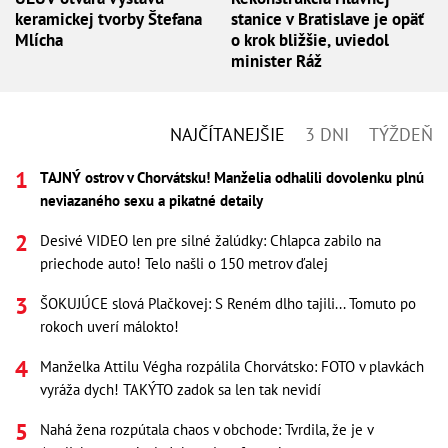
keramickej tvorby Štefana
stanice v Bratislave je opäť
Mlícha
o krok bližšie, uviedol
minister Ráž
NAJČÍTANEJŠIE
3 DNI
TÝŽDEŇ
TAJNÝ ostrov v Chorvátsku! Manželia odhalili dovolenku plnú
neviazaného sexu a pikatné detaily
Desivé VIDEO len pre silné žalúdky: Chlapca zabilo na
priechode auto! Telo našli o 150 metrov ďalej
ŠOKUJÚCE slová Plačkovej: S Reném dlho tajili... Tomuto po
rokoch uverí málokto!
Manželka Attilu Végha rozpálila Chorvátsko: FOTO v plavkách
vyráža dych! TAKÝTO zadok sa len tak nevidí
Nahá žena rozpútala chaos v obchode: Tvrdila, že je v