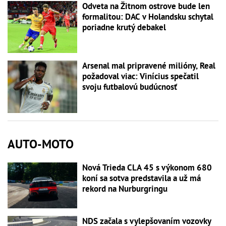
Odveta na Žitnom ostrove bude len
formalitou: DAC v Holandsku schytal
poriadne krutý debakel
Arsenal mal pripravené milióny, Real
požadoval viac: Vinícius spečatil
svoju futbalovú budúcnosť
AUTO-MOTO
Nová Trieda CLA 45 s výkonom 680
koní sa sotva predstavila a už má
rekord na Nurburgringu
NDS začala s vylepšovaním vozovky