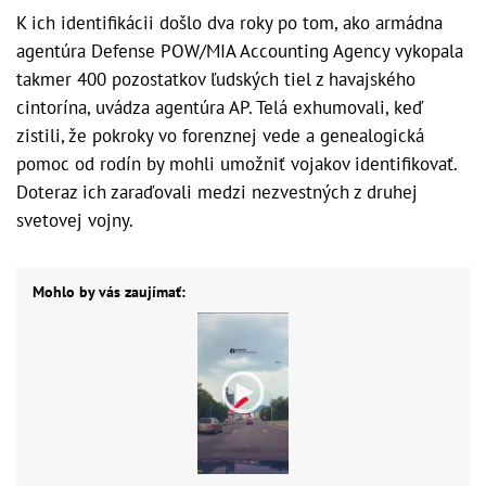
K ich identifikácii došlo dva roky po tom, ako armádna
agentúra Defense POW/MIA Accounting Agency vykopala
takmer 400 pozostatkov ľudských tiel z havajského
cintorína, uvádza agentúra AP. Telá exhumovali, keď
zistili, že pokroky vo forenznej vede a genealogická
pomoc od rodín by mohli umožniť vojakov identifikovať.
Doteraz ich zaraďovali medzi nezvestných z druhej
svetovej vojny.
Mohlo by vás zaujímať: