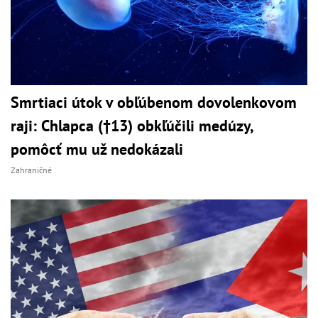
Smrtiaci útok v obľúbenom dovolenkovom
raji: Chlapca (†13) obkľúčili medúzy,
pomôcť mu už nedokázali
Zahraničné