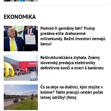
EKONOMIKA
Podvod či geniálny ťah? Trump
predáva elite drahocenné
milisekundy. Bežní investori nemajú
šancu!
Reštrukturalizácia zlyhala. Známy
slovenský predajca elektroniky
definitívne končí a mieri k bankrotu
Čo sa deje na diaľnici, kým stojíte v
kolóne? Takto pracujú cestári počas
letnej údržby! (foto)