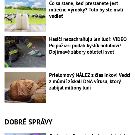
Čo sa stane, keď prestanete jesť
mliečne výrobky? Toto by ste mali
vedieť
Hasiči nezachraňujú len ľudí: VIDEO
Po požiari podali kyslík holubovi!
Dojímavé zábery obleteli svet
Prielomový NÁLEZ z čias Inkov! Vedci
z múmií získali DNA vírusu, ktorý
zabíjal milióny ľudí
DOBRÉ SPRÁVY