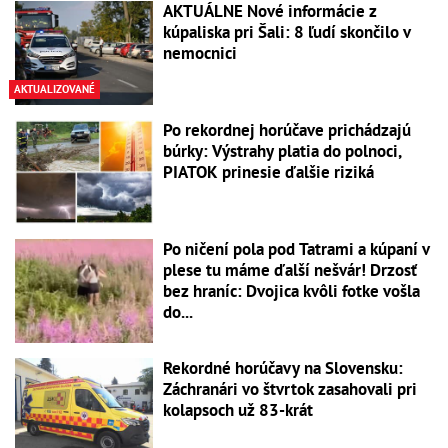
AKTUÁLNE Nové informácie z
kúpaliska pri Šali: 8 ľudí skončilo v
nemocnici
AKTUALIZOVANÉ
Po rekordnej horúčave prichádzajú
búrky: Výstrahy platia do polnoci,
PIATOK prinesie ďalšie riziká
Po ničení pola pod Tatrami a kúpaní v
plese tu máme ďalší nešvár! Drzosť
bez hraníc: Dvojica kvôli fotke vošla
do...
Rekordné horúčavy na Slovensku:
Záchranári vo štvrtok zasahovali pri
kolapsoch už 83-krát