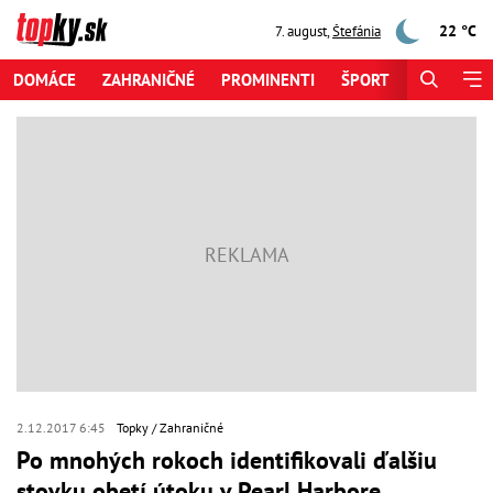
22 °C
7. august
,
Štefánia
DOMÁCE
ZAHRANIČNÉ
PROMINENTI
ŠPORT
ZAUJÍMAV
2.12.2017 6:45
Topky
Zahraničné
Po mnohých rokoch identifikovali ďalšiu
stovku obetí útoku v Pearl Harbore