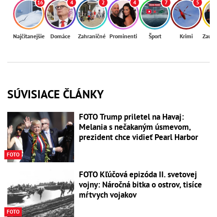
16
4
2
4
7
5
Najčítanejšie
Domáce
Zahraničné
Prominenti
Šport
Krimi
Zaují
SÚVISIACE ČLÁNKY
FOTO Trump priletel na Havaj:
Melania s nečakaným úsmevom,
prezident chce vidieť Pearl Harbor
FOTO
FOTO Kľúčová epizóda II. svetovej
vojny: Náročná bitka o ostrov, tisíce
mŕtvych vojakov
FOTO