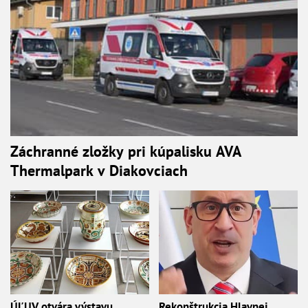
Záchranné zložky pri kúpalisku AVA
Thermalpark v Diakovciach
ÚĽUV otvára výstavu
Rekonštrukcia Hlavnej