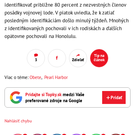
identifikovať približne 80 percent z nezvestných členov
posádky vojnovej lode. V piatok uviedla, že k zatiaľ
posledným identifikáciám došlo minulý týždeň. Mnohých
z identifikovaných pochovali v ich rodiskách a ďalších
opätovne pochovali na Honolulu.
Tip na
3
Zdieľať
článok
Viac o téme:
Obete
,
Pearl Harbor
Pridajte si Topky.sk
medzi Vaše
Pridať
preferované zdroje na Google
Nahlásiť chybu