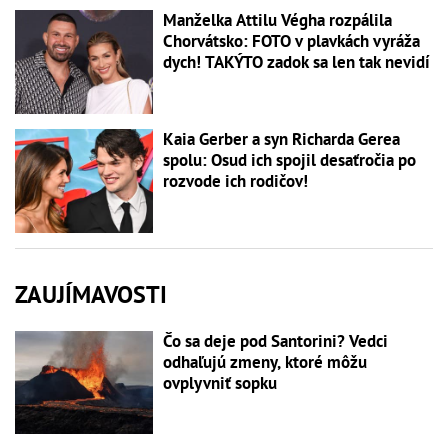
Manželka Attilu Végha rozpálila
Chorvátsko: FOTO v plavkách vyráža
dych! TAKÝTO zadok sa len tak nevidí
Kaia Gerber a syn Richarda Gerea
spolu: Osud ich spojil desaťročia po
rozvode ich rodičov!
ZAUJÍMAVOSTI
Čo sa deje pod Santorini? Vedci
odhaľujú zmeny, ktoré môžu
ovplyvniť sopku