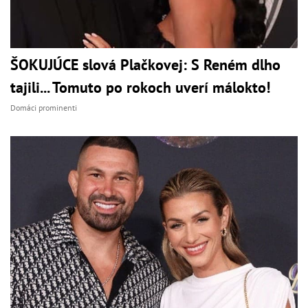
ŠOKUJÚCE slová Plačkovej: S Reném dlho
tajili... Tomuto po rokoch uverí málokto!
Domáci prominenti