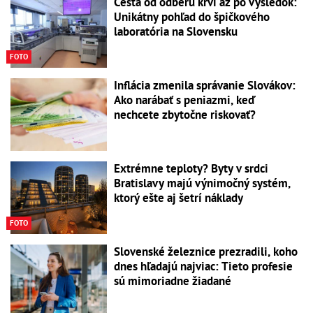
Cesta od odberu krvi až po výsledok:
Unikátny pohľad do špičkového
laboratória na Slovensku
FOTO
Inflácia zmenila správanie Slovákov:
Ako narábať s peniazmi, keď
nechcete zbytočne riskovať?
Extrémne teploty? Byty v srdci
Bratislavy majú výnimočný systém,
ktorý ešte aj šetrí náklady
FOTO
Slovenské železnice prezradili, koho
dnes hľadajú najviac: Tieto profesie
sú mimoriadne žiadané