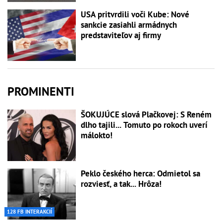
USA pritvrdili voči Kube: Nové
sankcie zasiahli armádnych
predstaviteľov aj firmy
PROMINENTI
ŠOKUJÚCE slová Plačkovej: S Reném
dlho tajili... Tomuto po rokoch uverí
málokto!
Peklo českého herca: Odmietol sa
rozviesť, a tak... Hrôza!
128 FB INTERAKCIÍ