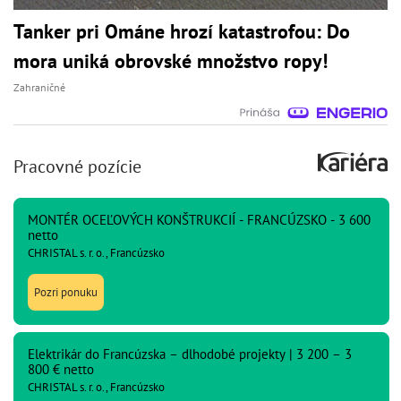
Tanker pri Ománe hrozí katastrofou: Do
mora uniká obrovské množstvo ropy!
Zahraničné
Pracovné pozície
MONTÉR OCEĽOVÝCH KONŠTRUKCIÍ - FRANCÚZSKO - 3 600
netto
CHRISTAL s. r. o., Francúzsko
Pozri ponuku
Elektrikár do Francúzska – dlhodobé projekty | 3 200 – 3
800 € netto
CHRISTAL s. r. o., Francúzsko