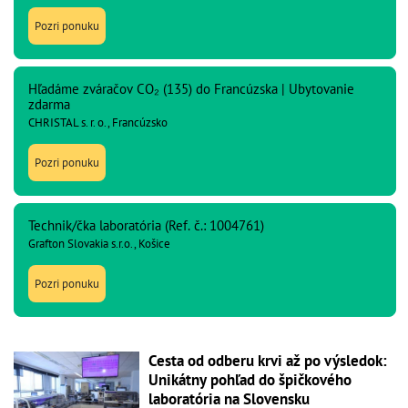
Pozri ponuku
Hľadáme zváračov CO₂ (135) do Francúzska | Ubytovanie
zdarma
CHRISTAL s. r. o., Francúzsko
Pozri ponuku
Technik/čka laboratória (Ref. č.: 1004761)
Grafton Slovakia s.r.o., Košice
Pozri ponuku
Cesta od odberu krvi až po výsledok:
Unikátny pohľad do špičkového
laboratória na Slovensku