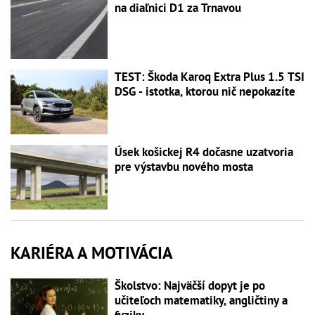
na diaľnici D1 za Trnavou
TEST: Škoda Karoq Extra Plus 1.5 TSI
DSG - istotka, ktorou nič nepokazíte
Úsek košickej R4 dočasne uzatvoria
pre výstavbu nového mosta
KARIÉRA A MOTIVÁCIA
Školstvo: Najväčší dopyt je po
učiteľoch matematiky, angličtiny a
fyziky