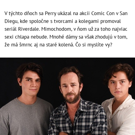
V týchto dňoch sa Perry ukázal na akcii Comic Con v San
Diegu, kde spoločne s tvorcami a kolegami promoval
seriál Riverdale. Mimochodom, v ňom už za toho najviac
sexi chlapa nebude. Mnohé dámy sa však zhodujú v tom,
že má šmrnc aj na staré kolená. Čo si myslíte vy?