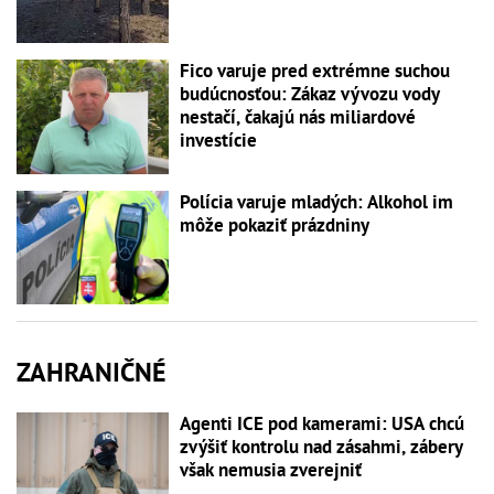
Fico varuje pred extrémne suchou
budúcnosťou: Zákaz vývozu vody
nestačí, čakajú nás miliardové
investície
Polícia varuje mladých: Alkohol im
môže pokaziť prázdniny
ZAHRANIČNÉ
Agenti ICE pod kamerami: USA chcú
zvýšiť kontrolu nad zásahmi, zábery
však nemusia zverejniť