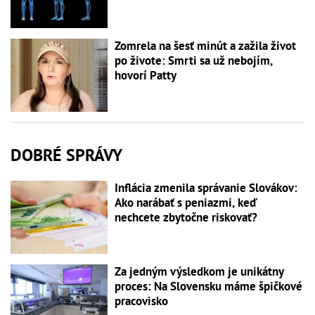
Zomrela na šesť minút a zažila život
po živote: Smrti sa už nebojím,
hovorí Patty
DOBRÉ SPRÁVY
Inflácia zmenila správanie Slovákov:
Ako narábať s peniazmi, keď
nechcete zbytočne riskovať?
Za jedným výsledkom je unikátny
proces: Na Slovensku máme špičkové
pracovisko