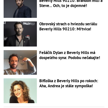
Beverly Hills 90210: Brandon mlčí a
Steve... Och, to je dojemné!
Obrovský strach o hviezdu seriálu
Beverly Hills 90210: Mŕtvica!
Fešáčik Dylan z Beverly Hills má
dospelého syna: Podobu nečakajte!
Bifľoška z Beverly Hills po rokoch:
Aha, Andrea je stále sympoška!