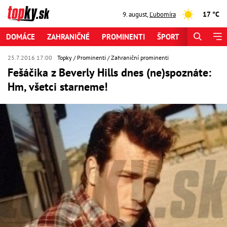
17 °C
9. august
,
Ľubomíra
DOMÁCE
ZAHRANIČNÉ
PROMINENTI
ŠPORT
ZAUJÍMAV
25.7.2016 17:00
Topky
Prominenti
Zahraniční prominenti
Fešáčika z Beverly Hills dnes (ne)spoznáte:
Hm, všetci starneme!