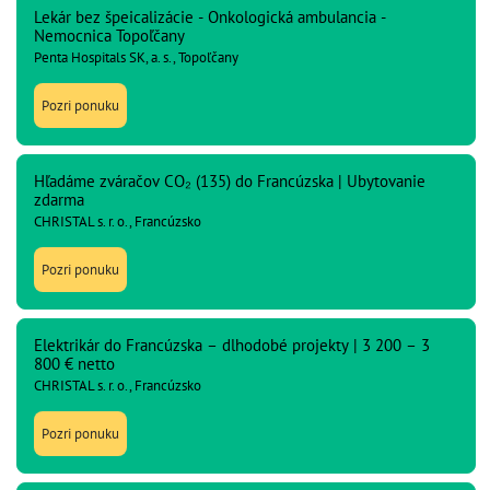
Lekár bez špeicalizácie - Onkologická ambulancia -
Nemocnica Topoľčany
Penta Hospitals SK, a. s., Topoľčany
Pozri ponuku
Hľadáme zváračov CO₂ (135) do Francúzska | Ubytovanie
zdarma
CHRISTAL s. r. o., Francúzsko
Pozri ponuku
Elektrikár do Francúzska – dlhodobé projekty | 3 200 – 3
800 € netto
CHRISTAL s. r. o., Francúzsko
Pozri ponuku