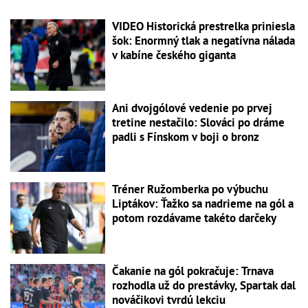
VIDEO Historická prestrelka priniesla
šok: Enormný tlak a negatívna nálada
v kabíne českého giganta
Ani dvojgólové vedenie po prvej
tretine nestačilo: Slováci po dráme
padli s Fínskom v boji o bronz
Tréner Ružomberka po výbuchu
Liptákov: Ťažko sa nadrieme na gól a
potom rozdávame takéto darčeky
Čakanie na gól pokračuje: Trnava
rozhodla už do prestávky, Spartak dal
nováčikovi tvrdú lekciu