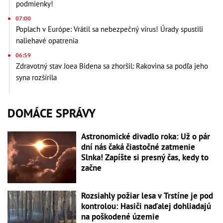
podmienky!
07:00
Poplach v Európe: Vrátil sa nebezpečný vírus! Úrady spustili
naliehavé opatrenia
06:59
Zdravotný stav Joea Bidena sa zhoršil: Rakovina sa podľa jeho
syna rozšírila
DOMÁCE SPRÁVY
Astronomické divadlo roka: Už o pár
dní nás čaká čiastočné zatmenie
Slnka! Zapíšte si presný čas, kedy to
začne
Rozsiahly požiar lesa v Trstíne je pod
kontrolou: Hasiči naďalej dohliadajú
na poškodené územie