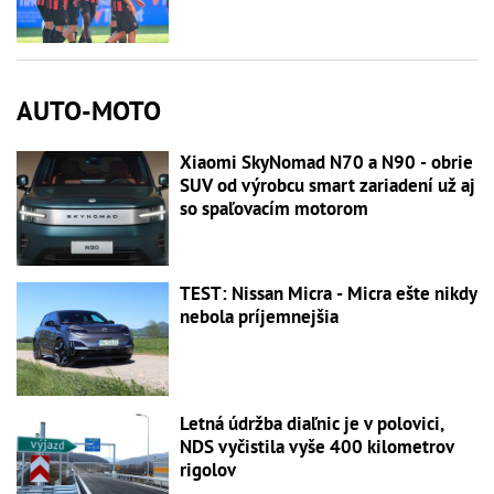
AUTO-MOTO
Xiaomi SkyNomad N70 a N90 - obrie
SUV od výrobcu smart zariadení už aj
so spaľovacím motorom
TEST: Nissan Micra - Micra ešte nikdy
nebola príjemnejšia
Letná údržba diaľnic je v polovici,
NDS vyčistila vyše 400 kilometrov
rigolov