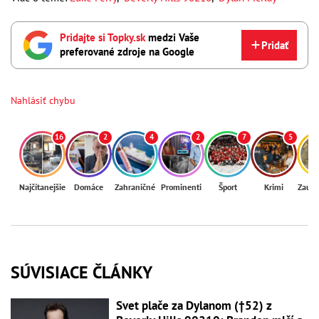
Pridajte si Topky.sk
medzi Vaše
Pridať
preferované zdroje na Google
Nahlásiť chybu
16
2
4
2
7
5
Najčítanejšie
Domáce
Zahraničné
Prominenti
Šport
Krimi
Zaují
SÚVISIACE ČLÁNKY
Svet plače za Dylanom (†52) z