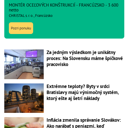
MONTÉR OCEĽOVÝCH KONŠTRUKCIÍ - FRANCÚZSKO - 3 600
netto
CHRISTAL s. r. o., Francúzsko
Pozri ponuku
Za jedným výsledkom je unikátny
proces: Na Slovensku máme špičkové
pracovisko
Extrémne teploty? Byty v srdci
Bratislavy majú výnimočný systém,
ktorý ešte aj šetrí náklady
Inflácia zmenila správanie Slovákov:
Ako narábať s peniazmi, keď