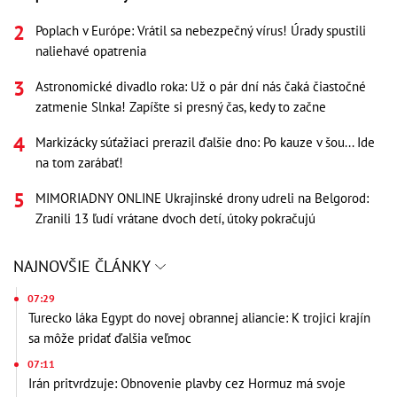
Poplach v Európe: Vrátil sa nebezpečný vírus! Úrady spustili
naliehavé opatrenia
Astronomické divadlo roka: Už o pár dní nás čaká čiastočné
zatmenie Slnka! Zapíšte si presný čas, kedy to začne
Markizácky súťažiaci prerazil ďalšie dno: Po kauze v šou... Ide
na tom zarábať!
MIMORIADNY ONLINE Ukrajinské drony udreli na Belgorod:
Zranili 13 ľudí vrátane dvoch detí, útoky pokračujú
NAJNOVŠIE ČLÁNKY
07:29
Turecko láka Egypt do novej obrannej aliancie: K trojici krajín
sa môže pridať ďalšia veľmoc
07:11
Irán pritvrdzuje: Obnovenie plavby cez Hormuz má svoje