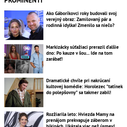
PROMINENTI
Ako Gáboríkovci roky budovali svoj
verejný obraz: Zamilovaný pár a
rodinná idylka! Zmenilo sa niečo?
Markizácky súťažiaci prerazil ďalšie
dno: Po kauze v šou... Ide na tom
zarábať!
Dramatické chvíle pri nakrúcaní
kultovej komédie: Horolezec "tatínek
do polepšovny" sa takmer zabil!
Rozžiarila leto: Hviezda Mamy na
prenájom prekvapuje záberom v
bikinách. Ukázala viac než úsmev!