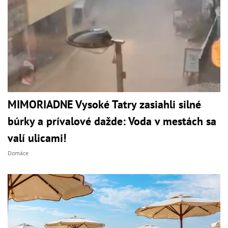
MIMORIADNE Vysoké Tatry zasiahli silné
búrky a prívalové dažde: Voda v mestách sa
valí ulicami!
Domáce