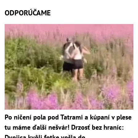
ODPORÚČAME
Po ničení pola pod Tatrami a kúpaní v plese
tu máme ďalší nešvár! Drzosť bez hraníc:
Dvojica kvôli fotke vošla do...