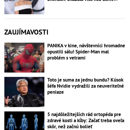
ZAUJÍMAVOSTI
PANIKA v kine, návštevníci hromadne
opustili sálu! Spider-Man mal
problém s vetrami
Toto je suma za jednu bundu? Kúsok
šéfa Nvidie vydražili za neuveriteľné
peniaze
5 najdôležitejších rád ortopéda pre
zdravé kosti a kĺby: Začať treba oveľa
skôr, než začnú bolieť