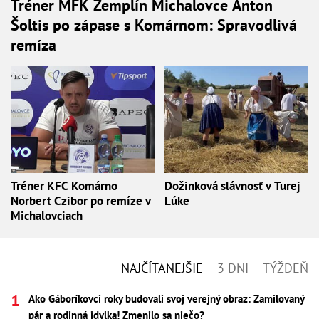
Tréner MFK Zemplín Michalovce Anton
Šoltis po zápase s Komárnom: Spravodlivá
remíza
Tréner KFC Komárno
Dožinková slávnosť v Turej
Norbert Czibor po remíze v
Lúke
Michalovciach
NAJČÍTANEJŠIE
3 DNI
TÝŽDEŇ
Ako Gáboríkovci roky budovali svoj verejný obraz: Zamilovaný
pár a rodinná idylka! Zmenilo sa niečo?