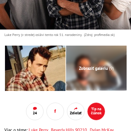
Luke Perry (v strede) oslávi tento rok 51. narodeniny. (Zdroj: profimedia.sk)
Zobraziť galériu
(9)
Tip na
24
Zdieľať
článok
Viac o téme:
Luke Perry
,
Beverly Hills 90210
,
Dylan McKay