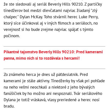
že ste sledovali aj seriál Beverly Hills 90210. Z partičky
tínedžerov bol medzi dievčatami najviac žiadaný "zlý
chalpec" Dylan McKay. Toho stvárnil herec Luke Perry,
ktorý síce účinkoval aj v iných filmoch a seriáloch, no
verejnosť si ho bude zrejme najviac spájať s týmto
počinom.
Pikantné tajomstvo Beverly Hills 90210: Pred kamerami
panna, mimo nich si to rozdávala s hercami!
Zo známeho herca je dnes už päťdesiatnik. Pred
kamerami je stále aktívny. Tínedžerky by však pri pohľade
na neho veľmi neochkali a niektoré z jeho bývalých
fanúšičiek by ho možno ani nespoznali. Tvár seriálového
Dylana je totiž vráskavá, vlasy preriedené a herec nosí
bradu.