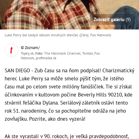
Zobraziť galériu
(9)
Luke Perry bol kedysi idolom mnohých dievčat. (Zdroj: Fox Network)
© Zoznam/
Topky.sk,
Foto
: The Hallmark Channel, Twitter, Fox
Network, profimedia.sk
SAN DIEGO - Zub času sa na ňom podpísal! Charizmatický
herec Luke Perry sa môže smelo pýšiť tým, že istého
času mal po celom svete milióny fanúšičiek. Tie si získal
účinkovaním v kultovom počine Beverly Hills 90210, kde
stvárnil fešáčika Dylana. Seriálový záletník oslávi tento
rok 51. narodeniny, čo sa pochopiteľne odráža na jeho
zovňajšku. Pozrite, ako dnes vyzerá!
Ak ste vyrastali v 90. rokoch, je veľká pravdepodobnosť,