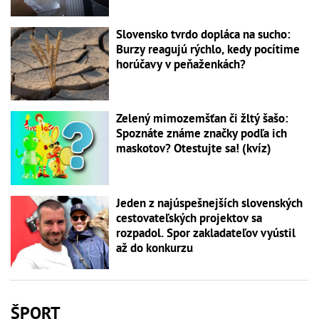
Slovensko tvrdo dopláca na sucho:
Burzy reagujú rýchlo, kedy pocítime
horúčavy v peňaženkách?
Zelený mimozemšťan či žltý šašo:
Spoznáte známe značky podľa ich
maskotov? Otestujte sa! (kvíz)
Jeden z najúspešnejších slovenských
cestovateľských projektov sa
rozpadol. Spor zakladateľov vyústil
až do konkurzu
ŠPORT