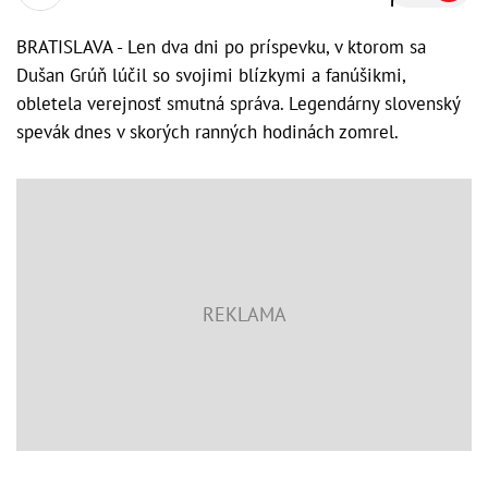
BRATISLAVA - Len dva dni po príspevku, v ktorom sa
Dušan Grúň lúčil so svojimi blízkymi a fanúšikmi,
obletela verejnosť smutná správa. Legendárny slovenský
spevák dnes v skorých ranných hodinách zomrel.