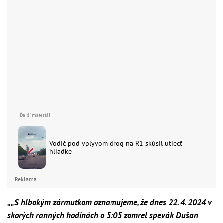
Vodič pod vplyvom drog na R1 skúsil utiecť
hliadke
Reklama
„„S hlbokým zármutkom oznamujeme, že dnes 22. 4. 2024 v
skorých ranných hodinách o 5:05 zomrel spevák Dušan