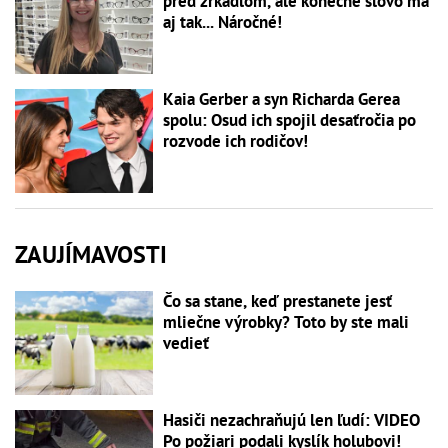
pred zrkadlom, ale konečné slovo má
aj tak... Náročné!
Kaia Gerber a syn Richarda Gerea
spolu: Osud ich spojil desaťročia po
rozvode ich rodičov!
ZAUJÍMAVOSTI
Čo sa stane, keď prestanete jesť
mliečne výrobky? Toto by ste mali
vedieť
Hasiči nezachraňujú len ľudí: VIDEO
Po požiari podali kyslík holubovi!