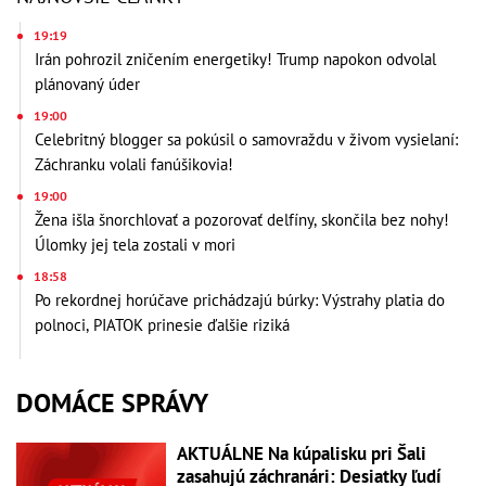
19:19
Irán pohrozil zničením energetiky! Trump napokon odvolal
plánovaný úder
19:00
Celebritný blogger sa pokúsil o samovraždu v živom vysielaní:
Záchranku volali fanúšikovia!
19:00
Žena išla šnorchlovať a pozorovať delfíny, skončila bez nohy!
Úlomky jej tela zostali v mori
18:58
Po rekordnej horúčave prichádzajú búrky: Výstrahy platia do
polnoci, PIATOK prinesie ďalšie riziká
DOMÁCE SPRÁVY
AKTUÁLNE Na kúpalisku pri Šali
zasahujú záchranári: Desiatky ľudí