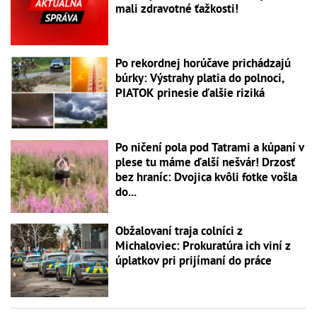
mali zdravotné ťažkosti!
Po rekordnej horúčave prichádzajú
búrky: Výstrahy platia do polnoci,
PIATOK prinesie ďalšie riziká
Po ničení pola pod Tatrami a kúpaní v
plese tu máme ďalší nešvár! Drzosť
bez hraníc: Dvojica kvôli fotke vošla
do...
Obžalovaní traja colníci z
Michaloviec: Prokuratúra ich viní z
úplatkov pri prijímaní do práce