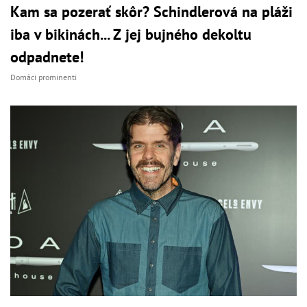
Kam sa pozerať skôr? Schindlerová na pláži
iba v bikinách... Z jej bujného dekoltu
odpadnete!
Domáci prominenti