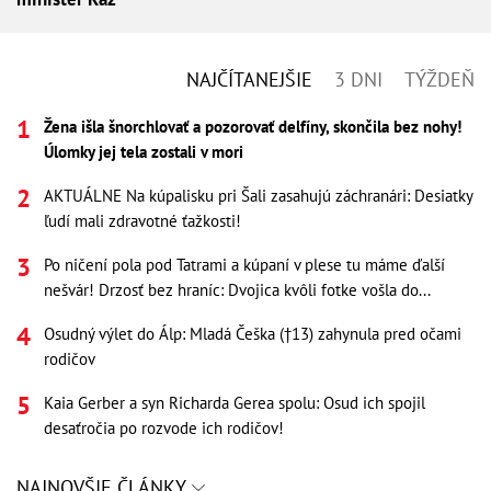
NAJČÍTANEJŠIE
3 DNI
TÝŽDEŇ
Žena išla šnorchlovať a pozorovať delfíny, skončila bez nohy!
Úlomky jej tela zostali v mori
AKTUÁLNE Na kúpalisku pri Šali zasahujú záchranári: Desiatky
ľudí mali zdravotné ťažkosti!
Po ničení pola pod Tatrami a kúpaní v plese tu máme ďalší
nešvár! Drzosť bez hraníc: Dvojica kvôli fotke vošla do...
Osudný výlet do Álp: Mladá Češka (†13) zahynula pred očami
rodičov
Kaia Gerber a syn Richarda Gerea spolu: Osud ich spojil
desaťročia po rozvode ich rodičov!
NAJNOVŠIE ČLÁNKY