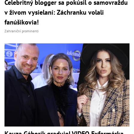
Celebritný blogger sa pokúsil o samovraždu
v živom vysielaní: Záchranku volali
fanúšikovia!
Zahraniční prominenti
Kauza Gáborík graduje! VIDEO Exfarmárka