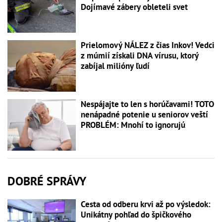
Dojímavé zábery obleteli svet
Prielomový NÁLEZ z čias Inkov! Vedci
z múmií získali DNA vírusu, ktorý
zabíjal milióny ľudí
Nespájajte to len s horúčavami! TOTO
nenápadné potenie u seniorov veští
PROBLÉM: Mnohí to ignorujú
DOBRÉ SPRÁVY
Cesta od odberu krvi až po výsledok:
Unikátny pohľad do špičkového