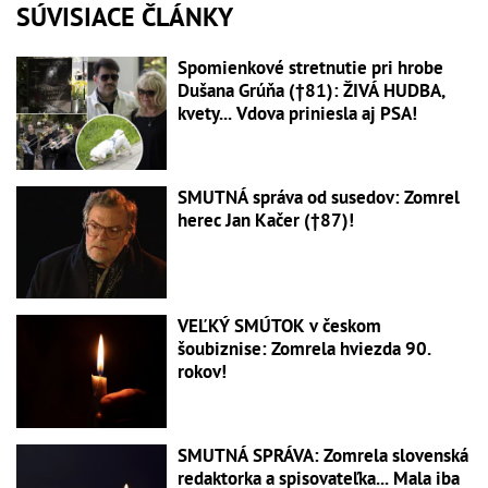
SÚVISIACE ČLÁNKY
Spomienkové stretnutie pri hrobe
Dušana Grúňa (†81): ŽIVÁ HUDBA,
kvety... Vdova priniesla aj PSA!
SMUTNÁ správa od susedov: Zomrel
herec Jan Kačer (†87)!
VEĽKÝ SMÚTOK v českom
šoubiznise: Zomrela hviezda 90.
rokov!
SMUTNÁ SPRÁVA: Zomrela slovenská
redaktorka a spisovateľka... Mala iba