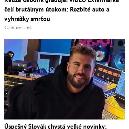
čelí brutálnym útokom: Rozbité auto a
vyhrážky smrťou
Domáci prominenti
Úspešný Slovák chystá veľké novinky: