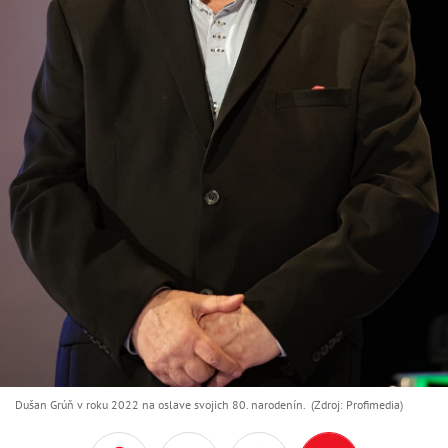
Dušan Grúň v roku 2022 na oslave svojich 80. narodenín. (Zdroj: Profimedia)