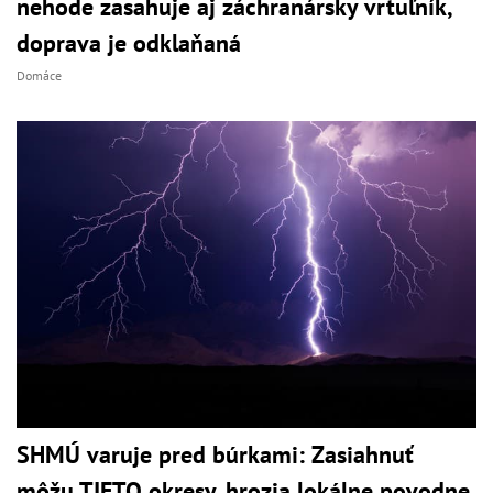
nehode zasahuje aj záchranársky vrtuľník,
doprava je odklaňaná
Domáce
SHMÚ varuje pred búrkami: Zasiahnuť
môžu TIETO okresy, hrozia lokálne povodne