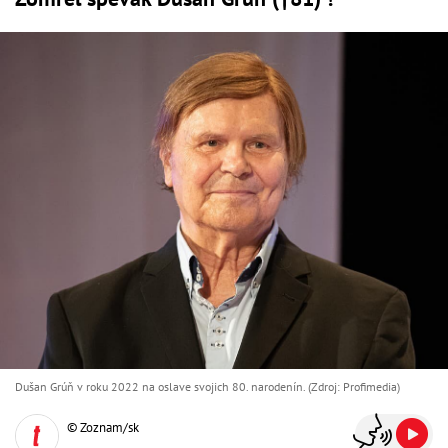
Dušan Grúň v roku 2022 na oslave svojich 80. narodenín. (Zdroj: Profimedia)
© Zoznam/sk