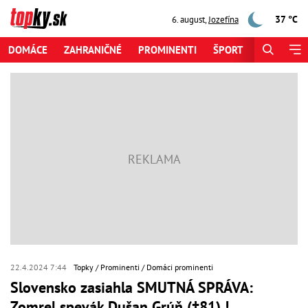
37 °C
6. august
,
Jozefína
DOMÁCE
ZAHRANIČNÉ
PROMINENTI
ŠPORT
ZAUJÍMAV
22.4.2024 7:44
Topky
Prominenti
Domáci prominenti
Slovensko zasiahla SMUTNÁ SPRÁVA:
Zomrel spevák Dušan Grúň (†81) !