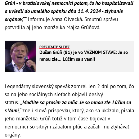
Grúň - v bratislavskej nemocnici potom, čo ho hospitalizovali
a uviedli do umelého spánku dňa 11. 4. 2024 - zlyhanie
orgánov,““
informuje Anna Olvecká. Smutnú správu
potvrdila aj jeho manželka Majka Grúňová.
PREČÍTAJTE SI TIEŽ
Dušan Grúň (81) je vo VÁŽNOM STAVE: Je so
mnou zle... Lúčim sa s vami!
Legendárny slovenský spevák zomrel len 2 dni po tom, čo
sa na jeho sociálnych sieťach objavil desivý
status.
„Modlite sa prosím za mňa. Je so mnou zle. Lúčim sa
s Vami,“
zneli slová príspevku, ktorý, ako sa ukázalo, písala
jeho manželka. Grúň totiž v tom čase bojoval v
nemocnici so silným zápalom pľúc a začali mu zlyhávať
orgány.