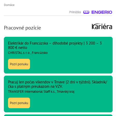
Domáce
Pracovné pozície
Elektrikár do Francúzska – dlhodobé projekty | 3 200 – 3
800 € netto
CHRISTAL s. r. o., Francúzsko
Pozri ponuku
Pracuj len počas víkendov v Trnave (2 dni v týždni). Skladník/
čka s platným preukazom na VZV.
TRANSFER International Staff k.s., Trnavský kraj
Pozri ponuku