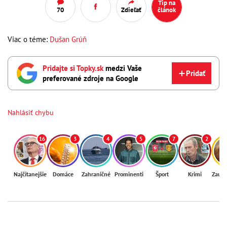
Tip na
70
Zdieľať
článok
Viac o téme:
Dušan Grúň
Pridajte si Topky.sk
medzi Vaše
Pridať
preferované zdroje na Google
Nahlásiť chybu
16
3
4
5
7
2
Najčítanejšie
Domáce
Zahraničné
Prominenti
Šport
Krimi
Zaují