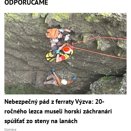
ODPORÚČAME
Nebezpečný pád z ferraty Výzva: 20-
ročného lezca museli horskí záchranári
spúšťať zo steny na lanách
Domáce