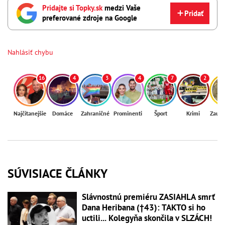
Pridajte si Topky.sk
medzi Vaše
Pridať
preferované zdroje na Google
Nahlásiť chybu
16
4
3
4
7
2
Najčítanejšie
Domáce
Zahraničné
Prominenti
Šport
Krimi
Zaují
SÚVISIACE ČLÁNKY
Slávnostnú premiéru ZASIAHLA smrť
Dana Heribana (†43): TAKTO si ho
uctili... Kolegyňa skončila v SLZÁCH!