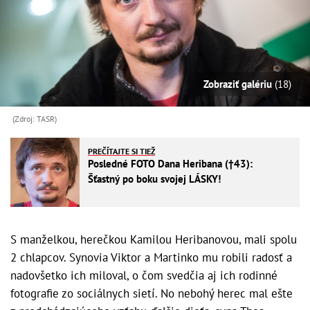
Zobraziť galériu
(18)
(Zdroj: TASR)
PREČÍTAJTE SI TIEŽ
Posledné FOTO Dana Heribana (†43):
Šťastný po boku svojej LÁSKY!
S manželkou, herečkou Kamilou Heribanovou, mali spolu
2 chlapcov. Synovia Viktor a Martinko mu robili radosť a
nadovšetko ich miloval, o čom svedčia aj ich rodinné
fotografie zo sociálnych sietí. No nebohý herec mal ešte