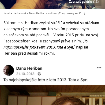
Zobraziť galériu
(18)
Kamila Heribanová a Dano Heriban s rodinou (Zdroj: Instagram K.H.)
Súkromie si Heriban zvykol strážiť a vyhýbal sa otázkam
kladeným týmto smerom. No svojím prvorodeným
chlapčekom sa rád pochválil. V roku 2013 pridal na svoj
Facebook záber, kde je zachytený práve s ním.
„To
najchlapskejšie foto z leta 2013. Tata a Syn,“
napísal
Heriban pred desiatimi rokmi.