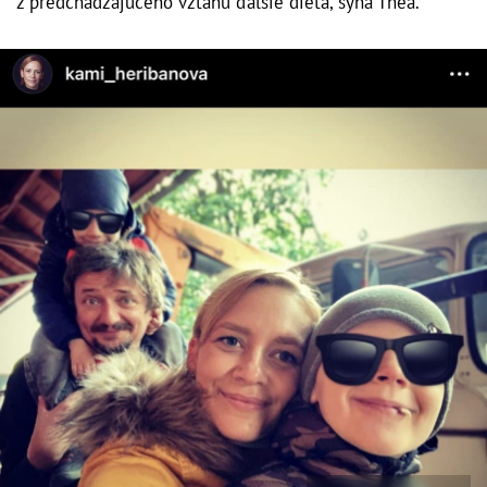
z predchádzajúceho vzťahu ďalšie dieťa, syna Thea.