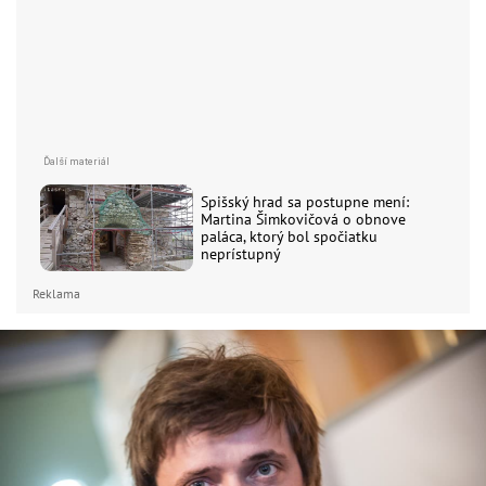
Spišský hrad sa postupne mení:
Martina Šimkovičová o obnove
paláca, ktorý bol spočiatku
neprístupný
Reklama