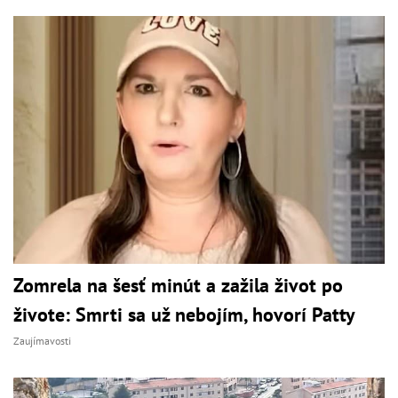
Zomrela na šesť minút a zažila život po
živote: Smrti sa už nebojím, hovorí Patty
Zaujímavosti