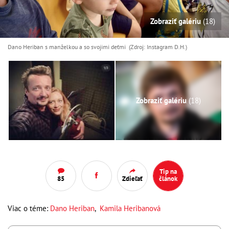
Zobraziť galériu
(18)
Dano Heriban s manželkou a so svojimi deťmi (Zdroj: Instagram D.H.)
Zobraziť galériu
(18)
Tip na
85
Zdieľať
článok
Viac o téme:
Dano Heriban
,
Kamila Heribanová