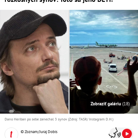
Zobraziť galériu
(18)
Dano Heriban po sebe zanechal 3 synov (Zdroj: TASR/ Instagram D.H.)
© Zoznam/Juraj Dobis