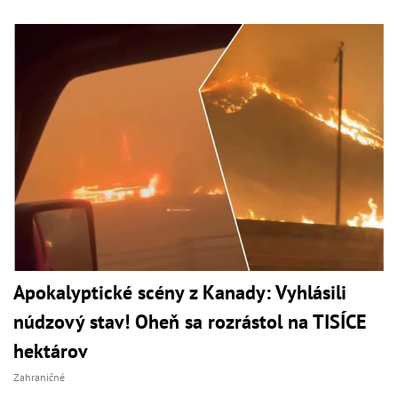
Apokalyptické scény z Kanady: Vyhlásili
núdzový stav! Oheň sa rozrástol na TISÍCE
hektárov
Zahraničné