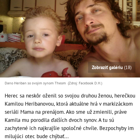
Zobraziť galériu
(18)
Dano Heriban so svojim synom Theom (Zdroj: Facebook D.H.)
Herec sa neskôr oženil so svojou druhou ženou, herečkou
Kamilou Heribanovou, ktorá aktuálne hrá v markizáckom
seriáli Mama na prenájom. Ako sme už zmienili, práve
Kamila mu porodila ďalších dvoch synov. A tu sú
zachytené ich najkrajšie spoločné chvíle. Bezpochyby im
milujúci otec bude chýbať...