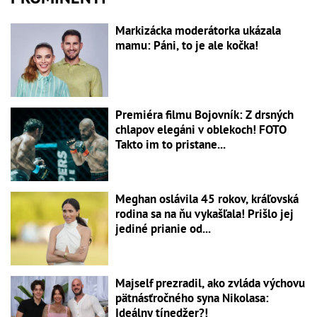
Markizácka moderátorka ukázala
mamu: Páni, to je ale kočka!
Premiéra filmu Bojovník: Z drsných
chlapov elegáni v oblekoch! FOTO
Takto im to pristane...
Meghan oslávila 45 rokov, kráľovská
rodina sa na ňu vykašľala! Prišlo jej
jediné prianie od...
Majself prezradil, ako zvláda výchovu
pätnásťročného syna Nikolasa:
Ideálny tínedžer?!