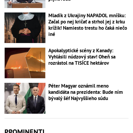
Mladík z Ukrajiny NAPADOL mníšku:
Začal po nej kričať a strhol jej z krku
krížik! Namiesto trestu ho čaká niečo
iné
Apokalyptické scény z Kanady:
Vyhlásili núdzový stav! Oheň sa
rozrástol na TISÍCE hektárov
Péter Magyar oznámil meno
kandidáta na prezidenta: Bude ním
bývalý šéf Najvyššieho súdu
PROMINENTI