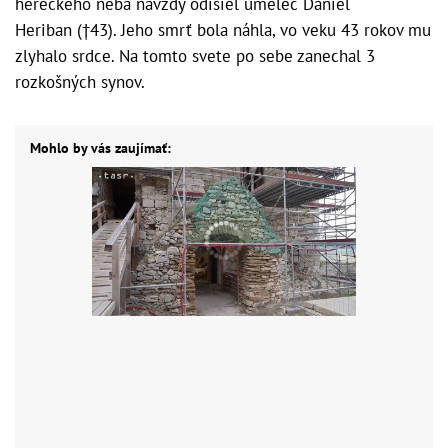
hereckého neba navždy odišiel umelec Daniel
Heriban (†43). Jeho smrť bola náhla, vo veku 43 rokov mu
zlyhalo srdce. Na tomto svete po sebe zanechal 3
rozkošných synov.
Mohlo by vás zaujímať: