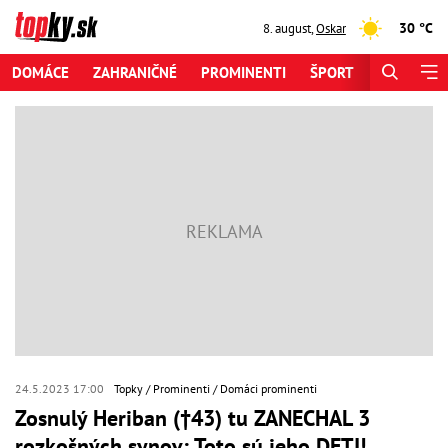
30 °C
8. august
,
Oskar
DOMÁCE
ZAHRANIČNÉ
PROMINENTI
ŠPORT
ZAUJÍMAV
24.5.2023 17:00
Topky
Prominenti
Domáci prominenti
Zosnulý Heriban (†43) tu ZANECHAL 3
rozkošných synov: Toto sú jeho DETI!