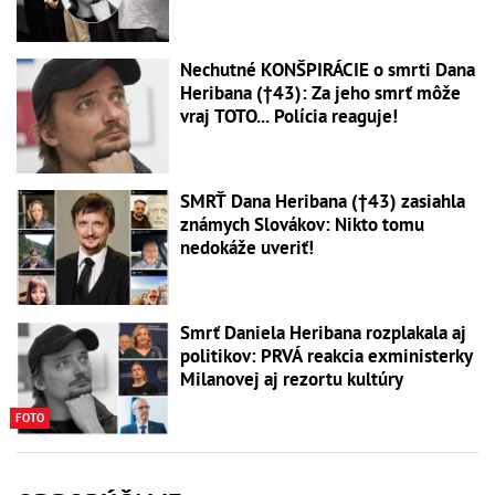
Nechutné KONŠPIRÁCIE o smrti Dana
Heribana (†43): Za jeho smrť môže
vraj TOTO... Polícia reaguje!
SMRŤ Dana Heribana (†43) zasiahla
známych Slovákov: Nikto tomu
nedokáže uveriť!
Smrť Daniela Heribana rozplakala aj
politikov: PRVÁ reakcia exministerky
Milanovej aj rezortu kultúry
FOTO