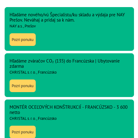
Hľadáme nového/vú Špecialistu/ku skladu a výdaja pre NAY
Prešov. Neváhaj a pridaj sa k nám.
NAY a.s., Prešov
Pozri ponuku
Hľadáme zváračov CO₂ (135) do Francúzska | Ubytovanie
zdarma
CHRISTAL s. r. o., Francúzsko
Pozri ponuku
MONTÉR OCEĽOVÝCH KONŠTRUKCIÍ - FRANCÚZSKO - 3 600
netto
CHRISTAL s. r. o., Francúzsko
Pozri ponuku