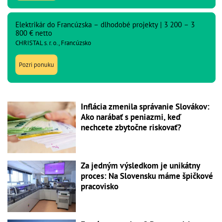
Elektrikár do Francúzska – dlhodobé projekty | 3 200 – 3
800 € netto
CHRISTAL s. r. o., Francúzsko
Pozri ponuku
Inflácia zmenila správanie Slovákov:
Ako narábať s peniazmi, keď
nechcete zbytočne riskovať?
Za jedným výsledkom je unikátny
proces: Na Slovensku máme špičkové
pracovisko