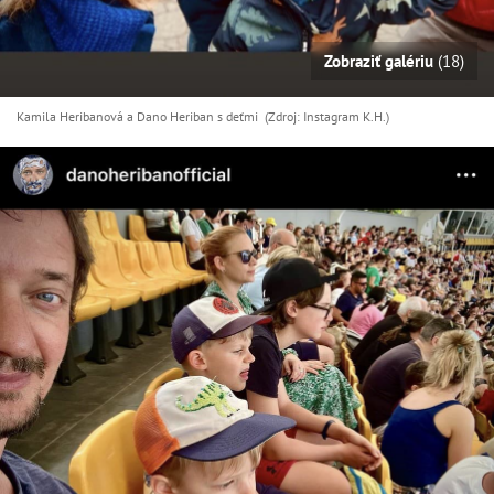
Zobraziť galériu
(18)
Kamila Heribanová a Dano Heriban s deťmi (Zdroj: Instagram K.H.)