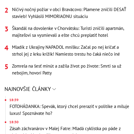
Ničivý nočný požiar v obci Braväcovo: Plamene zničili DESAŤ
stavieb! Vyhlásili MIMORIADNU situáciu
Škandál na dovolenke v Chorvátsku: Turisti zničili apartmán,
majiteľovi sa vysmievali a ešte chcú preplatiť hotel
Mladík z Ukrajiny NAPADOL mníšku: Začal po nej kričať a
strhol jej z krku krížik! Namiesto trestu ho čaká niečo iné
Zomrela na šesť minút a zažila život po živote: Smrti sa už
nebojím, hovorí Patty
NAJNOVŠIE ČLÁNKY
18:39
FOTOHÁDANKA: Spevák, ktorý chcel preraziť v politike a miluje
luxus! Spoznávate ho?
18:30
Zásah záchranárov v Malej Fatre: Mladá cyklistka po páde z