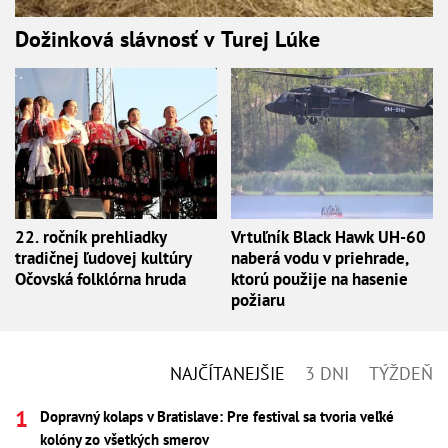
Dožinková slávnosť v Turej Lúke
22. ročník prehliadky
Vrtuľník Black Hawk UH-60
tradičnej ľudovej kultúry
naberá vodu v priehrade,
Očovská folklórna hruda
ktorú použije na hasenie
požiaru
NAJČÍTANEJŠIE
3 DNI
TÝŽDEŇ
Dopravný kolaps v Bratislave: Pre festival sa tvoria veľké
kolóny zo všetkých smerov