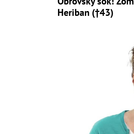
Obrovský šok! Zom
Heriban (†43)