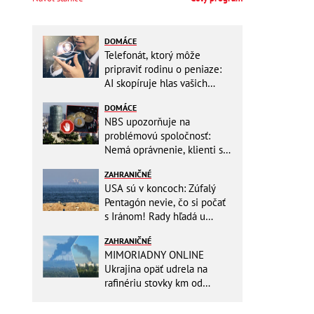
DOMÁCE
Telefonát, ktorý môže
pripraviť rodinu o peniaze:
AI skopíruje hlas vašich
blízkych, odborníci radia
DOMÁCE
jednoduchý trik
NBS upozorňuje na
problémovú spoločnosť:
Nemá oprávnenie, klienti sa
vystavujú veľkému riziku
ZAHRANIČNÉ
USA sú v koncoch: Zúfalý
Pentagón nevie, čo si počať
s Iránom! Rady hľadá u
analytikov
ZAHRANIČNÉ
MIMORIADNY ONLINE
Ukrajina opäť udrela na
rafinériu stovky km od
hraníc! Kyjev získa zabavené
plavidlo Rusov