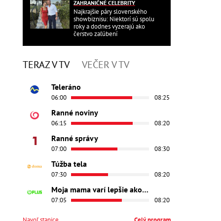
ZAHRANIČNÉ CELEBRITY
Najkrajšie páry slovenského
showbiznisu: Niektorí sú spolu
roky a dodnes vyzerajú ako
čerstvo zaľúbení
TERAZ V TV
VEČER V TV
Teleráno
06:00
08:25
Ranné noviny
06:15
08:20
Ranné správy
07:00
08:30
Túžba tela
07:30
08:20
Moja mama varí lepšie ako tvoja
07:05
08:20
Navoľ stanice
Celý program