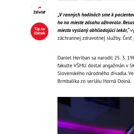
Zdieľať
„V ranných hodinách sme k pacientovi
ho na mieste zásahu oživovala. Resus
Tip na
miesto vyslaný obhliadajúci lekár,“
v
článok
záchrannej zdravotnej služby. Česť
Daniel Heriban sa narodil 25. 3. 19
fakulte VŠMU dostal angažmán v SK
Slovenského národného divadla. Ve
Brmbalíka zo seriálu Horná Dolná.