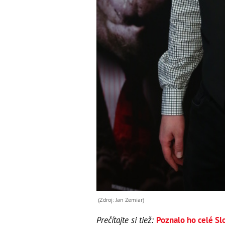
(Zdroj: Jan Zemiar)
Prečítajte si tiež:
Poznalo ho celé Slo