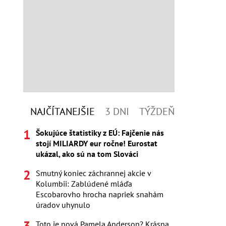
NAJČÍTANEJŠIE
3 DNI
TÝŽDEŇ
Šokujúce štatistiky z EÚ: Fajčenie nás
stojí MILIARDY eur ročne! Eurostat
ukázal, ako sú na tom Slováci
Smutný koniec záchrannej akcie v
Kolumbii: Zablúdené mláďa
Escobarovho hrocha napriek snahám
úradov uhynulo
Toto je nová Pamela Anderson? Krásna