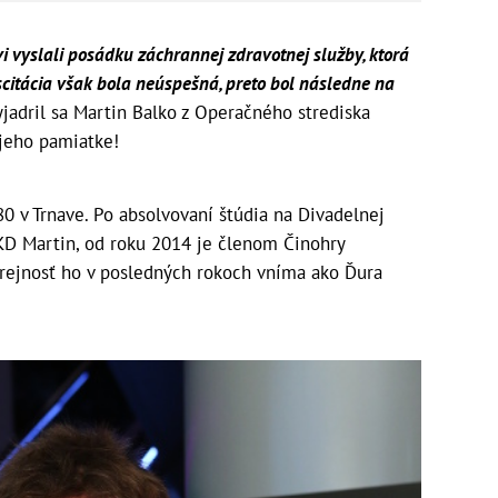
 vyslali posádku záchrannej zdravotnej služby, ktorá
citácia však bola neúspešná, preto bol následne na
yjadril sa Martin Balko z Operačného strediska
 jeho pamiatke!
80 v Trnave. Po absolvovaní štúdia na Divadelnej
D Martin, od roku 2014 je členom Činohry
rejnosť ho v posledných rokoch vníma ako Ďura