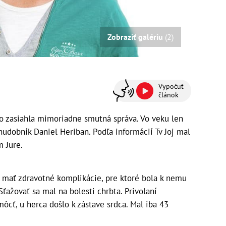
Zobraziť galériu
(2)
Vypočuť
článok
no zasiahla mimoriadne smutná správa. Vo veku len
udobník Daniel Heriban. Podľa informácií Tv Joj mal
 Jure.
l mať zdravotné komplikácie, pre ktoré bola k nemu
ťažovať sa mal na bolesti chrbta. Privolaní
ôcť, u herca došlo k zástave srdca. Mal iba 43