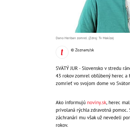
Dano Heriban zomrel. (Zdroj: Tv Makíza)
© Zoznam/sk
SVÄTÝ JUR - Slovensko v stredu rá
43 rokov zomrel obľúbený herec a h
zomrieť vo svojom dome vo Svätom
Ako informujú
noviny.sk
, herec ma
privolaná rýchla zdravotná pomoc. S
záchranári mu však už nevedeli pom
rokov.