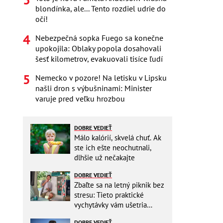
blondínka, ale... Tento rozdiel udrie do
očí!
Nebezpečná sopka Fuego sa konečne
upokojila: Oblaky popola dosahovali
šesť kilometrov, evakuovali tisíce ľudí
Nemecko v pozore! Na letisku v Lipsku
našli dron s výbušninami: Minister
varuje pred veľku hrozbou
DOBRE VEDIEŤ
Málo kalórií, skvelá chuť. Ak
ste ich ešte neochutnali,
dlhšie už nečakajte
DOBRE VEDIEŤ
Zbaľte sa na letný piknik bez
stresu: Tieto praktické
vychytávky vám ušetria
miesto v batohu!
DOBRE VEDIEŤ