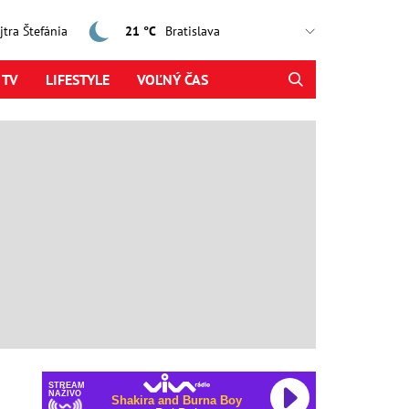
ajtra Štefánia
21 °C
 TV
LIFESTYLE
VOĽNÝ ČAS
STREAM
NAŽIVO
Shakira and Burna Boy