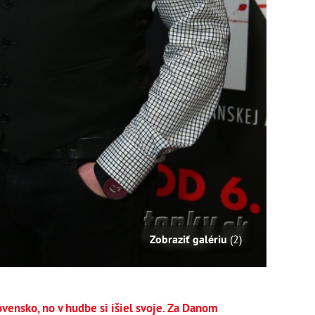
Zobraziť galériu
(2)
vensko, no v hudbe si išiel svoje. Za Danom