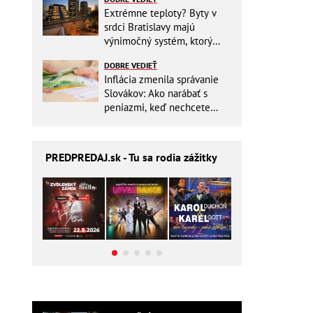
Extrémne teploty? Byty v
srdci Bratislavy majú
výnimočný systém, ktorý
ešte aj šetrí náklady
DOBRE VEDIEŤ
Inflácia zmenila správanie
Slovákov: Ako narábať s
peniazmi, keď nechcete
zbytočne riskovať?
PREDPREDAJ
.sk - Tu sa rodia zážitky