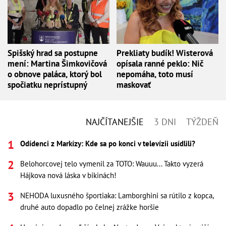
Spišský hrad sa postupne
Prekliaty budík! Wisterová
mení: Martina Šimkovičová
opísala ranné peklo: Nič
o obnove paláca, ktorý bol
nepomáha, toto musí
spočiatku neprístupný
maskovať
NAJČÍTANEJŠIE
3 DNI
TÝŽDEŇ
Odídenci z Markízy: Kde sa po konci v televízii usídlili?
Belohorcovej telo vymenil za TOTO: Wauuu... Takto vyzerá
Hájkova nová láska v bikinách!
NEHODA luxusného športiaka: Lamborghini sa rútilo z kopca,
druhé auto dopadlo po čelnej zrážke horšie