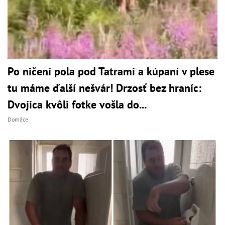
Po ničení pola pod Tatrami a kúpaní v plese
tu máme ďalší nešvár! Drzosť bez hraníc:
Dvojica kvôli fotke vošla do...
Domáce