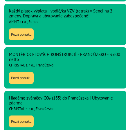
Každý piatok výplata - vodič/ka VZV (retrak) v Senci na 2
zmeny. Doprava a ubytovanie zabezpečené!
AMMT s.r.o., Senec
Pozri ponuku
MONTÉR OCEĽOVÝCH KONŠTRUKCIÍ - FRANCÚZSKO - 3 600
netto
CHRISTAL s. r. o., Francúzsko
Pozri ponuku
Hľadáme zváračov CO₂ (135) do Francúzska | Ubytovanie
zdarma
CHRISTAL s. r. o., Francúzsko
Pozri ponuku