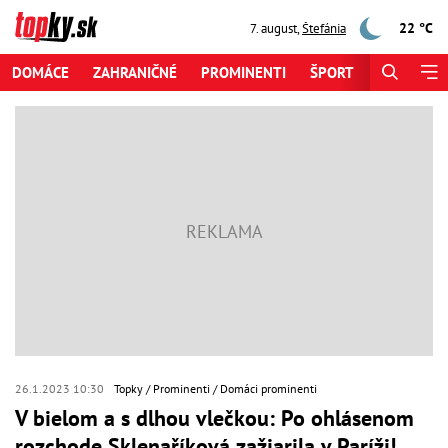
22 °C
7. august
,
Štefánia
DOMÁCE
ZAHRANIČNÉ
PROMINENTI
ŠPORT
ZAUJÍMAV
26.1.2023 10:30
Topky
Prominenti
Domáci prominenti
V bielom a s dlhou vlečkou: Po ohlásenom
rozchode Sklenaříková zažiarila v Paríži!