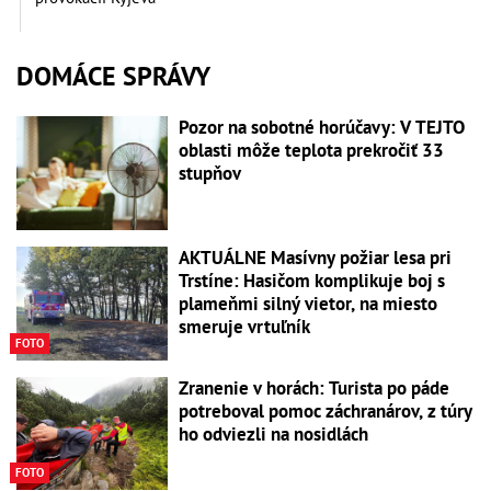
DOMÁCE SPRÁVY
Pozor na sobotné horúčavy: V TEJTO
oblasti môže teplota prekročiť 33
stupňov
AKTUÁLNE Masívny požiar lesa pri
Trstíne: Hasičom komplikuje boj s
plameňmi silný vietor, na miesto
smeruje vrtuľník
FOTO
Zranenie v horách: Turista po páde
potreboval pomoc záchranárov, z túry
ho odviezli na nosidlách
FOTO