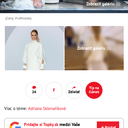
Zobraziť galériu
(6)
(Zdroj: Profimedia)
Zobraziť galériu
(6)
Tip na
24
Zdieľať
článok
Viac o téme:
Adriana Sklenaříková
Pridajte si Topky.sk
medzi Vaše
Pridať