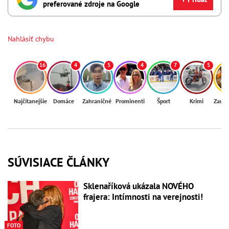
preferované zdroje na Google
Nahlásiť chybu
16
4
5
4
7
5
Najčítanejšie
Domáce
Zahraničné
Prominenti
Šport
Krimi
Zaují
SÚVISIACE ČLÁNKY
Sklenaříková ukázala NOVÉHO
frajera: Intímnosti na verejnosti!
FOTO