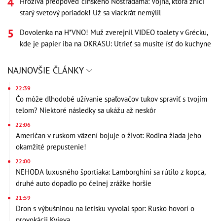
Hrozivá predpoveď čínskeho Nostradama: Vojna, ktorá zničí
starý svetový poriadok! Už sa viackrát nemýlil
Dovolenka na H*VNO! Muž zverejnil VIDEO toalety v Grécku,
kde je papier iba na OKRASU: Utrieť sa musíte ísť do kuchyne
NAJNOVŠIE ČLÁNKY
22:39
Čo môže dlhodobé užívanie spaľovačov tukov spraviť s tvojím
telom? Niektoré následky sa ukážu až neskôr
22:06
Američan v ruskom väzení bojuje o život: Rodina žiada jeho
okamžité prepustenie!
22:00
NEHODA luxusného športiaka: Lamborghini sa rútilo z kopca,
druhé auto dopadlo po čelnej zrážke horšie
21:59
Dron s výbušninou na letisku vyvolal spor: Rusko hovorí o
provokácii Kyjeva