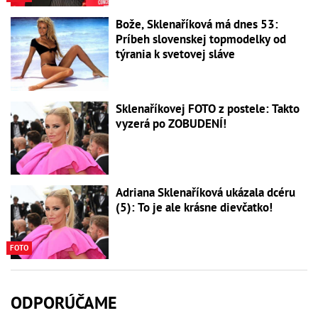
Bože, Sklenaříková má dnes 53:
Príbeh slovenskej topmodelky od
týrania k svetovej sláve
Sklenaříkovej FOTO z postele: Takto
vyzerá po ZOBUDENÍ!
Adriana Sklenaříková ukázala dcéru
(5): To je ale krásne dievčatko!
FOTO
ODPORÚČAME