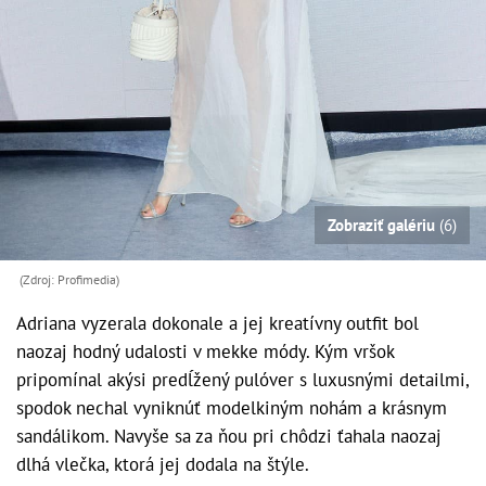
Zobraziť galériu
(6)
(Zdroj: Profimedia)
Adriana vyzerala dokonale a jej kreatívny outfit bol
naozaj hodný udalosti v mekke módy. Kým vršok
pripomínal akýsi predĺžený pulóver s luxusnými detailmi,
spodok nechal vyniknúť modelkiným nohám a krásnym
sandálikom. Navyše sa za ňou pri chôdzi ťahala naozaj
dlhá vlečka, ktorá jej dodala na štýle.