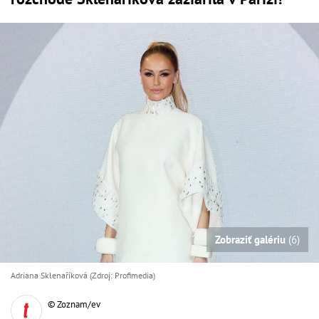
Zobraziť galériu
(6)
Adriana Sklenaříková (Zdroj: Profimedia)
© Zoznam/ev