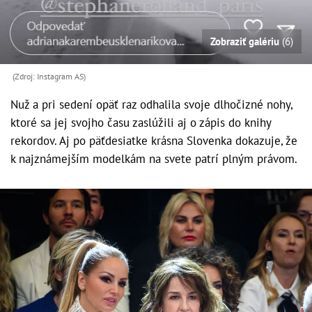
Zobraziť galériu
(6)
(Zdroj: Instagram AS)
Nuž a pri sedení opäť raz odhalila svoje dlhočizné nohy,
ktoré sa jej svojho času zaslúžili aj o zápis do knihy
rekordov. Aj po päťdesiatke krásna Slovenka dokazuje, že
k najznámejším modelkám na svete patrí plným právom.