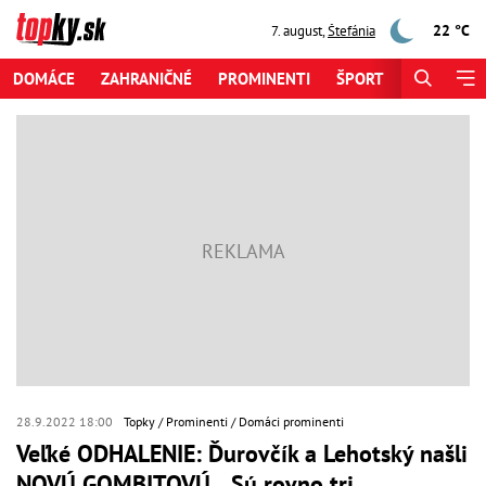
22 °C
7. august
,
Štefánia
DOMÁCE
ZAHRANIČNÉ
PROMINENTI
ŠPORT
ZAUJÍMAV
28.9.2022 18:00
Topky
Prominenti
Domáci prominenti
Veľké ODHALENIE: Ďurovčík a Lehotský našli
NOVÚ GOMBITOVÚ... Sú rovno tri,