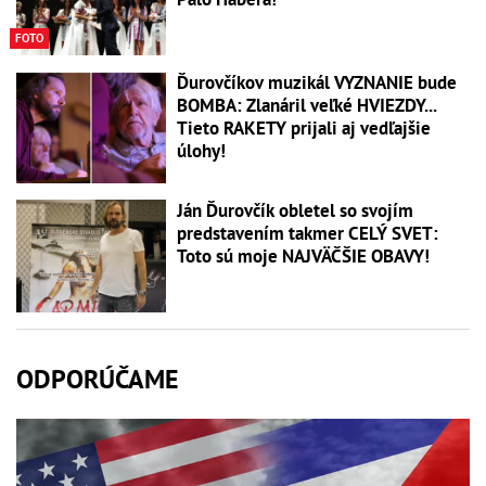
FOTO
Ďurovčíkov muzikál VYZNANIE bude
BOMBA: Zlanáril veľké HVIEZDY...
Tieto RAKETY prijali aj vedľajšie
úlohy!
Ján Ďurovčík obletel so svojím
predstavením takmer CELÝ SVET:
Toto sú moje NAJVÄČŠIE OBAVY!
ODPORÚČAME