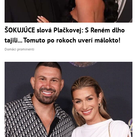
ŠOKUJÚCE slová Plačkovej: S Reném dlho
tajili... Tomuto po rokoch uverí málokto!
Domáci prominenti