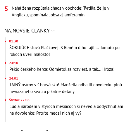
Nahá žena rozpútala chaos v obchode: Tvrdila, že je v
Anglicku, spomínala Jobsa aj amfetamín
NAJNOVŠIE ČLÁNKY
01:30
ŠOKUJÚCE slová Plačkovej: S Reném dlho tajili... Tomuto po
rokoch uverí málokto!
24:10
Peklo českého herca: Odmietol sa rozviesť, a tak... Hrôza!
24:01
TAJNÝ ostrov v Chorvátsku! Manželia odhalili dovolenku plnú
neviazaného sexu a pikatné detaily
Štvrtok 22:06
Ľudia narodení v štyroch mesiacoch si nevedia oddýchnuť ani
na dovolenke: Patríte medzi nich aj vy?