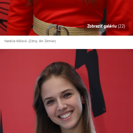
Zobraziť galériu
(22)
Natália Kóšová (Zdroj: Ján Zemiar)