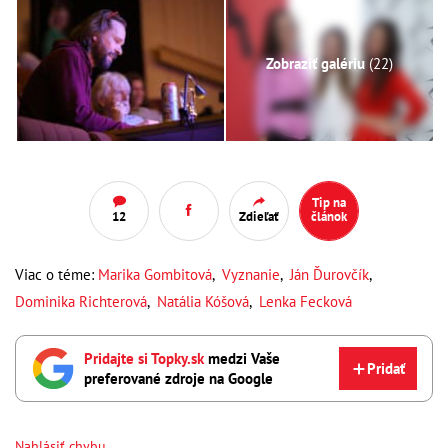
Zobraziť galériu
(22)
Tip na
12
Zdieľať
článok
Viac o téme:
Marika Gombitová
,
Vyznanie
,
Ján Ďurovčík
,
Dominika Richterová
,
Natália Kóšová
,
Lenka Fecková
Pridajte si Topky.sk
medzi Vaše
Pridať
preferované zdroje na Google
Nahlásiť chybu