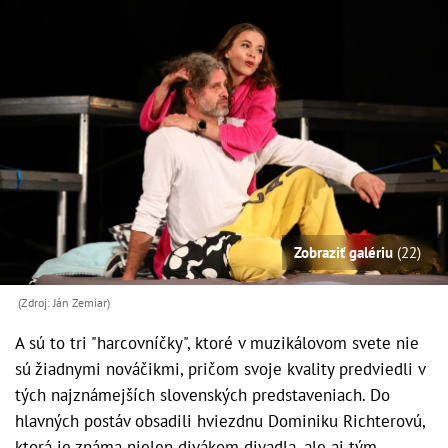
Zobraziť galériu
(22)
(Zdroj: Ján Zemiar)
A sú to tri "harcovníčky", ktoré v muzikálovom svete nie
sú žiadnymi nováčikmi, pričom svoje kvality predviedli v
tých najznámejších slovenských predstaveniach. Do
hlavných postáv obsadili hviezdnu Dominiku Richterovú,
ktorá je známa nielen divákom divadla, ale aj tým