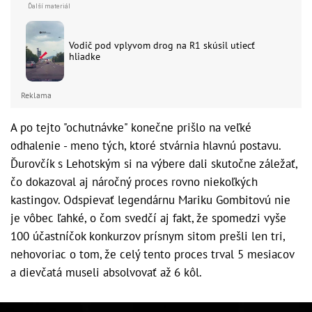
Vodič pod vplyvom drog na R1 skúsil utiecť
hliadke
Reklama
A po tejto "ochutnávke" konečne prišlo na veľké
odhalenie - meno tých, ktoré stvárnia hlavnú postavu.
Ďurovčík s Lehotským si na výbere dali skutočne záležať,
čo dokazoval aj náročný proces rovno niekoľkých
kastingov. Odspievať legendárnu Mariku Gombitovú nie
je vôbec ľahké, o čom svedčí aj fakt, že spomedzi vyše
100 účastníčok konkurzov prísnym sitom prešli len tri,
nehovoriac o tom, že celý tento proces trval 5 mesiacov
a dievčatá museli absolvovať až 6 kôl.