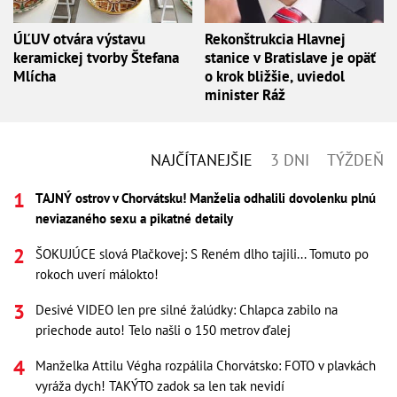
ÚĽUV otvára výstavu
Rekonštrukcia Hlavnej
keramickej tvorby Štefana
stanice v Bratislave je opäť
Mlícha
o krok bližšie, uviedol
minister Ráž
NAJČÍTANEJŠIE
3 DNI
TÝŽDEŇ
TAJNÝ ostrov v Chorvátsku! Manželia odhalili dovolenku plnú
neviazaného sexu a pikatné detaily
ŠOKUJÚCE slová Plačkovej: S Reném dlho tajili... Tomuto po
rokoch uverí málokto!
Desivé VIDEO len pre silné žalúdky: Chlapca zabilo na
priechode auto! Telo našli o 150 metrov ďalej
Manželka Attilu Végha rozpálila Chorvátsko: FOTO v plavkách
vyráža dych! TAKÝTO zadok sa len tak nevidí