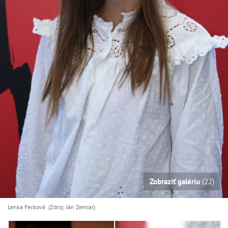
Zobraziť galériu
(22)
Lenka Fecková (Zdroj: Ján Zemiar)