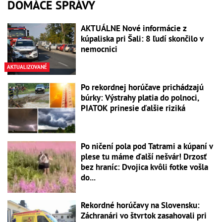
DOMÁCE SPRÁVY
AKTUÁLNE Nové informácie z
kúpaliska pri Šali: 8 ľudí skončilo v
nemocnici
AKTUALIZOVANÉ
Po rekordnej horúčave prichádzajú
búrky: Výstrahy platia do polnoci,
PIATOK prinesie ďalšie riziká
Po ničení pola pod Tatrami a kúpaní v
plese tu máme ďalší nešvár! Drzosť
bez hraníc: Dvojica kvôli fotke vošla
do...
Rekordné horúčavy na Slovensku:
Záchranári vo štvrtok zasahovali pri