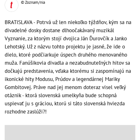
© Zoznam/nia
BRATISLAVA - Potrvá už len niekoľko týždňov, kým sa na
divadelné dosky dostane dlhoočakávaný muzikál
Vyznanie, za ktorým stojí dvojica Ján Ďurovčík a Janko
Lehotský. Už z názvu tohto projektu je jasné, že ide o
dielo, ktoré podčiarkuje úspech druhého menovaného
muža. Fanúšikovia divadla a nezabudnuteľných hitov sa
dočkajú predstavenia, vďaka ktorému si zaspomínajú na
ikonické hity Modusu, Prúdov a legendárnej Mariky
Gombitovej. Práve nad jej menom doteraz visel veľký
otáznik - ktorá slovenská umelkyňa bude schopná
uspievať ju s gráciou, ktorú si táto slovenská hviezda
rozhodne zaslúži?!