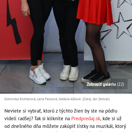
Zobraziť galériu
(22)
Dominika Richterová, Lena Fecková, Natália Kóšová (Zdroj: Ján Zemiar)
Neviete si vybrať, ktorú z týchto žien by ste na pódiu
videli radšej? Tak si kliknite na
Predpredaj.sk
, kde si už
od dnešného dňa môžete zakúpiť lístky na muzikál, ktorý