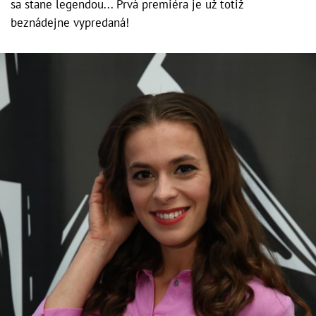
sa stane legendou... Prvá premiéra je už totiž
beznádejne vypredaná!