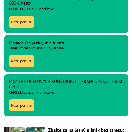
800 € netto
CHRISTAL s. r. o., Francúzsko
Pozri ponuku
Manažér/ka predajne - Trnava
Tiger Stores Slovakia s. r. o., Trnava
Pozri ponuku
MONTÉR OCEĽOVÝCH KONŠTRUKCIÍ - FRANCÚZSKO - 3 600
netto
CHRISTAL s. r. o., Francúzsko
Pozri ponuku
Zbaľte sa na letný piknik bez stresu: