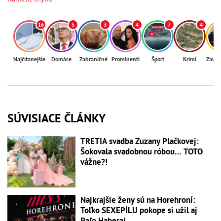
16
5
3
4
7
4
Najčítanejšie
Domáce
Zahraničné
Prominenti
Šport
Krimi
Zaují
SÚVISIACE ČLÁNKY
TRETIA svadba Zuzany Plačkovej:
Šokovala svadobnou róbou… TOTO
vážne?!
Najkrajšie ženy sú na Horehroní:
Toľko SEXEPÍLU pokope si užil aj
Paľo Habera!