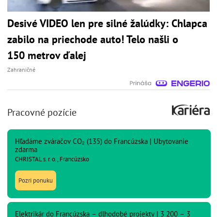
Desivé VIDEO len pre silné žalúdky: Chlapca
zabilo na priechode auto! Telo našli o
150 metrov ďalej
Zahraničné
Pracovné pozície
Hľadáme zváračov CO₂ (135) do Francúzska | Ubytovanie
zdarma
CHRISTAL s. r. o., Francúzsko
Pozri ponuku
Elektrikár do Francúzska – dlhodobé projekty | 3 200 – 3