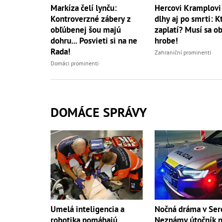
Hercovi Kramplovi 
Markíza čelí lynču:
dlhy aj po smrti: K
Kontroverzné zábery z
zaplatí? Musí sa ob
obľúbenej šou majú
hrobe!
dohru... Posvieti si na ne
Rada!
Zahraniční prominenti
Domáci prominenti
DOMÁCE SPRÁVY
Umelá inteligencia a
Nočná dráma v Ser
robotika pomáhajú
Neznámy útočník 