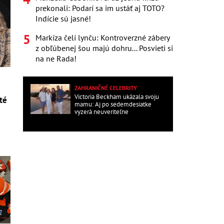
prekonali: Podarí sa im ustáť aj TOTO?
Indície sú jasné!
Markíza čelí lynču: Kontroverzné zábery
z obľúbenej šou majú dohru... Posvieti si
na ne Rada!
ZAHRANIČNÉ CELEBRITY
Victoria Beckham ukázala svoju
té
mamu: Aj po sedemdesiatke
vyzerá neuveriteľne