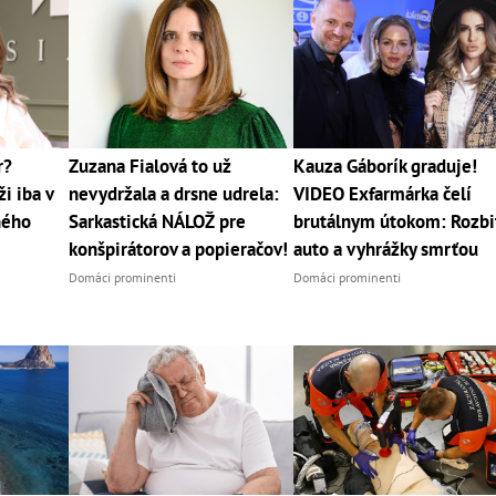
r?
Zuzana Fialová to už
Kauza Gáborík graduje!
i iba v
nevydržala a drsne udrela:
VIDEO Exfarmárka čelí
jného
Sarkastická NÁLOŽ pre
brutálnym útokom: Rozbi
konšpirátorov a popieračov!
auto a vyhrážky smrťou
Domáci prominenti
Domáci prominenti