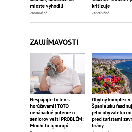
mieste vyhodili
kritizuje
Zahraničné
Zahraničné
ZAUJÍMAVOSTI
Nespájajte to len s
Obytný komplex v
horúčavami! TOTO
Španielsku fascinuj
nenápadné potenie u
jeho obyvatelia mu
seniorov veští PROBLÉM:
pred turistami zavr
Mnohí to ignorujú
brány