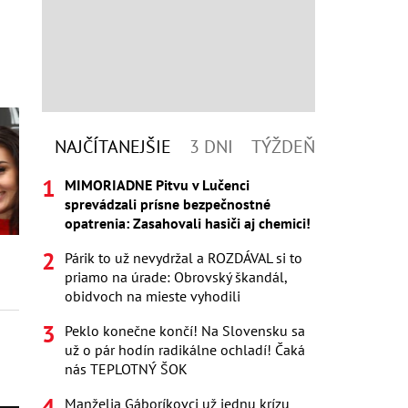
NAJČÍTANEJŠIE
3 DNI
TÝŽDEŇ
MIMORIADNE Pitvu v Lučenci
sprevádzali prísne bezpečnostné
opatrenia: Zasahovali hasiči aj chemici!
Párik to už nevydržal a ROZDÁVAL si to
priamo na úrade: Obrovský škandál,
obidvoch na mieste vyhodili
Peklo konečne končí! Na Slovensku sa
už o pár hodín radikálne ochladí! Čaká
nás TEPLOTNÝ ŠOK
Manželia Gáboríkovci už jednu krízu