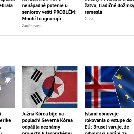
žatvu, tradičné dožinky
ebrala
nenápadné potenie u
remeslá
seniorov veští PROBLÉM:
Mnohí to ignorujú
Žilina
Zaujímavosti
i
Južná Kórea bije na
Island obnovuje
erike
poplach! Severná Kórea
rokovania o vstupe do
A
odpálila neznámy
EÚ: Brusel varuje, že
u
projektil k Japonskému
rybolov si ubráni za