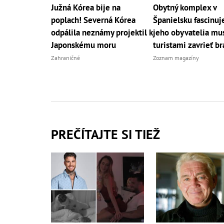
Južná Kórea bije na
Obytný komplex v
poplach! Severná Kórea
Španielsku fascinuje
odpálila neznámy projektil k
jeho obyvatelia mus
Japonskému moru
turistami zavrieť b
Zahraničné
Zoznam magazíny
PREČÍTAJTE SI TIEŽ