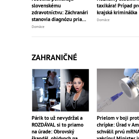
slovenskému
taxikára! Prípad pr
zdravotníctvu: Záchranári
krajská kriminálka
stanovia diagnózu priamo
Domáce
v teréne
Domáce
ZAHRANIČNÉ
Párik to už nevydržal a
Prielom v boji prot
ROZDÁVAL si to priamo
chrípke: Úrad v Am
na úrade: Obrovský
schválil prvú mRN
škandál, obidvoch na
vakcínu! Minister j