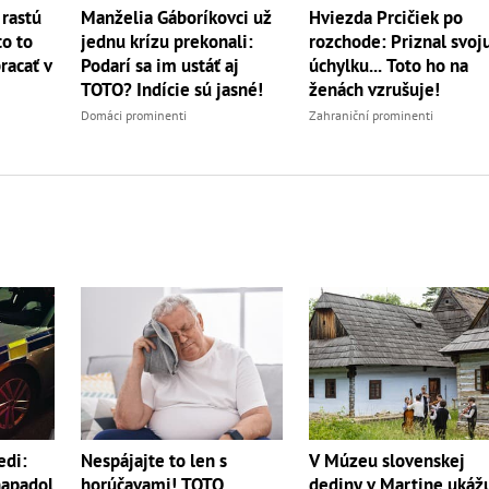
rastú
Hviezda Prcičiek po
Manželia Gáboríkovci už
to to
rozchode: Priznal svoj
jednu krízu prekonali:
racať v
úchylku... Toto ho na
Podarí sa im ustáť aj
ženách vzrušuje!
TOTO? Indície sú jasné!
Zahraniční prominenti
Domáci prominenti
V Múzeu slovenskej
edi:
Nespájajte to len s
dediny v Martine ukáž
napadol
horúčavami! TOTO