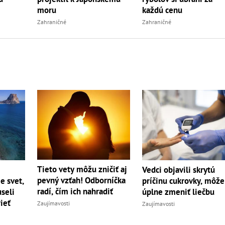
moru
každú cenu
Zahraničné
Zahraničné
Tieto vety môžu zničiť aj
Vedci objavili skrytú
pevný vzťah! Odborníčka
e svet,
príčinu cukrovky, môže
radí, čím ich nahradiť
seli
úplne zmeniť liečbu
ieť
Zaujímavosti
Zaujímavosti