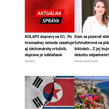
KOLAPS dopravy na D1: Po
Kam sa pozerať skô
hromadnej nehode zasahuje
Schindlerová na pláž
aj záchranársky vrtuľník,
bikinách... Z jej bu
doprava je odklaňaná
dekoltu odpadnete!
Domáce
Domáci prominenti