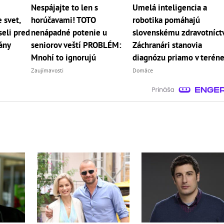
Nespájajte to len s
Umelá inteligencia a
 svet,
horúčavami! TOTO
robotika pomáhajú
eli pred
nenápadné potenie u
slovenskému zdravotníct
rány
seniorov veští PROBLÉM:
Záchranári stanovia
Mnohí to ignorujú
diagnózu priamo v terén
Zaujímavosti
Domáce