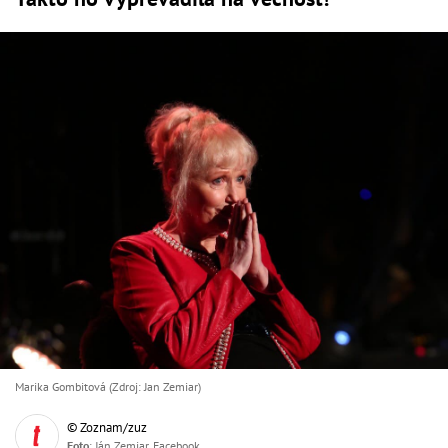
Marika Gombitová (Zdroj: Jan Zemiar)
© Zoznam/zuz
Foto
: Ján Zemiar, Facebook