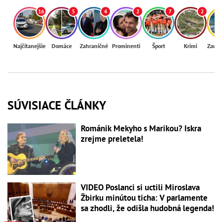
16
5
4
2
7
2
Najčítanejšie
Domáce
Zahraničné
Prominenti
Šport
Krimi
Zaují
SÚVISIACE ČLÁNKY
Románik Mekyho s Marikou? Iskra
zrejme preletela!
VIDEO Poslanci si uctili Miroslava
Žbirku minútou ticha: V parlamente
sa zhodli, že odišla hudobná legenda!