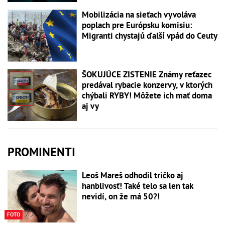
Mobilizácia na sieťach vyvoláva
poplach pre Európsku komisiu:
Migranti chystajú ďalší vpád do Ceuty
ŠOKUJÚCE ZISTENIE Známy reťazec
predával rybacie konzervy, v ktorých
chýbali RYBY! Môžete ich mať doma
aj vy
PROMINENTI
Leoš Mareš odhodil tričko aj
hanblivosť! Také telo sa len tak
nevidí, on že má 50?!
FOTO