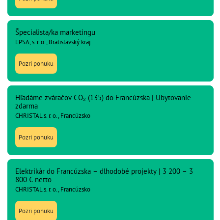
Špecialista/ka marketingu
EPSA, s. r. o., Bratislavský kraj
Pozri ponuku
Hľadáme zváračov CO₂ (135) do Francúzska | Ubytovanie
zdarma
CHRISTAL s. r. o., Francúzsko
Pozri ponuku
Elektrikár do Francúzska – dlhodobé projekty | 3 200 – 3
800 € netto
CHRISTAL s. r. o., Francúzsko
Pozri ponuku