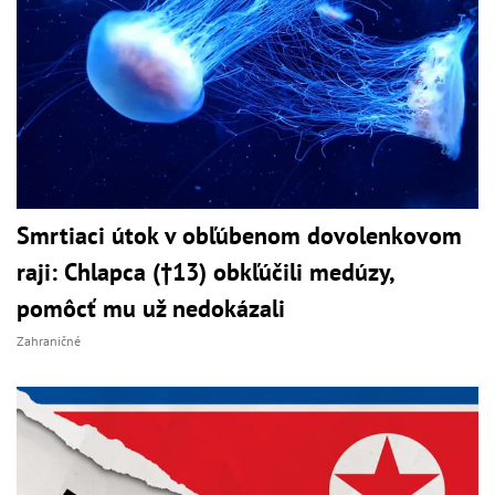
Smrtiaci útok v obľúbenom dovolenkovom
raji: Chlapca (†13) obkľúčili medúzy,
pomôcť mu už nedokázali
Zahraničné