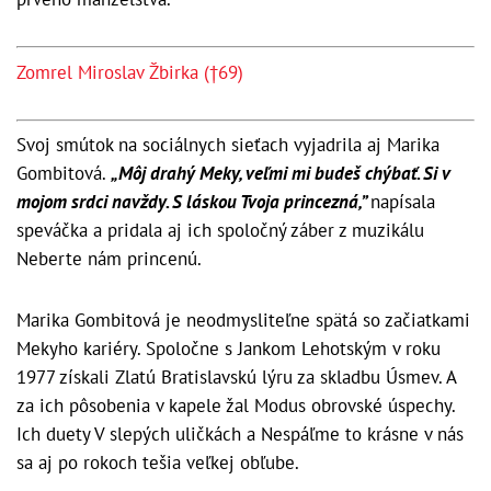
Zomrel Miroslav Žbirka (†69)
Svoj smútok na sociálnych sieťach vyjadrila aj Marika
Gombitová.
„Môj drahý Meky, veľmi mi budeš chýbať. Si v
mojom srdci navždy. S láskou Tvoja princezná,”
napísala
speváčka a pridala aj ich spoločný záber z muzikálu
Neberte nám princenú.
Marika Gombitová je neodmysliteľne spätá so začiatkami
Mekyho kariéry. Spoločne s Jankom Lehotským v roku
1977 získali Zlatú Bratislavskú lýru za skladbu Úsmev. A
za ich pôsobenia v kapele žal Modus obrovské úspechy.
Ich duety V slepých uličkách a Nespáľme to krásne v nás
sa aj po rokoch tešia veľkej obľube.