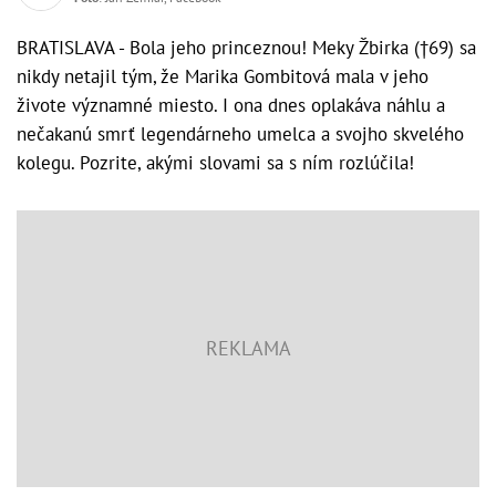
BRATISLAVA - Bola jeho princeznou! Meky Žbirka (†69) sa
nikdy netajil tým, že Marika Gombitová mala v jeho
živote významné miesto. I ona dnes oplakáva náhlu a
nečakanú smrť legendárneho umelca a svojho skvelého
kolegu. Pozrite, akými slovami sa s ním rozlúčila!