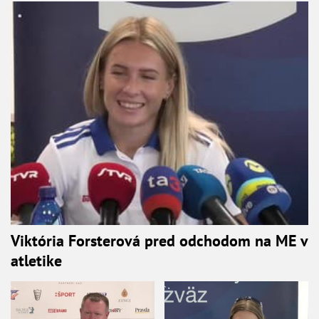
Viktória Forsterová pred odchodom na ME v
atletike