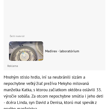
Medirex - laboratórium
Reklama
Mnohým stislo hrdlo, iní sa neubránili slzám a
nepochybne veľký žiaľ prežíva Mekyho milovaná
manželka Katka, s ktorou začiatkom októbra oslávili 33.
výročie sobáša. Za otcom nepochybne smútia i jeho deti
- dcéra Linda, syn David a Denisa, ktorú mal spevák z
prvého manželstva.