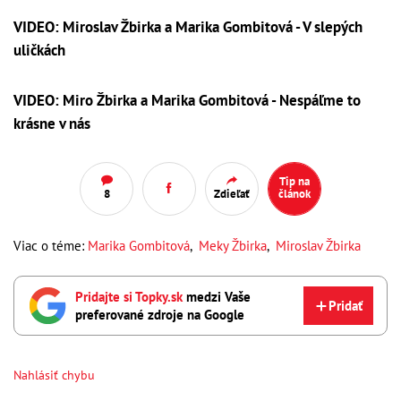
VIDEO: Miroslav Žbirka a Marika Gombitová - V slepých
uličkách
VIDEO: Miro Žbirka a Marika Gombitová - Nespáľme to
krásne v nás
Tip na
8
Zdieľať
článok
Viac o téme:
Marika Gombitová
,
Meky Žbirka
,
Miroslav Žbirka
Pridajte si Topky.sk
medzi Vaše
Pridať
preferované zdroje na Google
Nahlásiť chybu