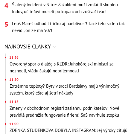
Šialený incident v Nitre: Zakuklení muži zmlátili skupinu
Indov, učiteľovi museli po kopancoch zošívať tvár!
Leoš Mareš odhodil tričko aj hanblivosť! Také telo sa len tak
nevidí, on že má 50?!
NAJNOVŠIE ČLÁNKY
11:36
Otvorený spor o dialóg s KĽDR: Juhokórejskí ministri sa
nezhodli, vládu čakajú nepríjemnosti
11:20
Extrémne teploty? Byty v srdci Bratislavy majú výnimočný
systém, ktorý ešte aj šetrí náklady
11:18
Zmeny v obchodnom registri zasiahnu podnikateľov: Nové
pravidlá predražia fungovanie firiem! SaS navrhuje stopku
11:00
ZDENKA STUDENKOVÁ DOBYLA INSTAGRAM: Jej výroky citujú