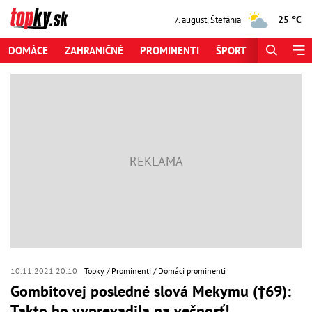
25 °C
7. august
,
Štefánia
DOMÁCE
ZAHRANIČNÉ
PROMINENTI
ŠPORT
ZAUJÍMAV
10.11.2021 20:10
Topky
Prominenti
Domáci prominenti
Gombitovej posledné slová Mekymu (†69):
Takto ho vyprevadila na večnosť!