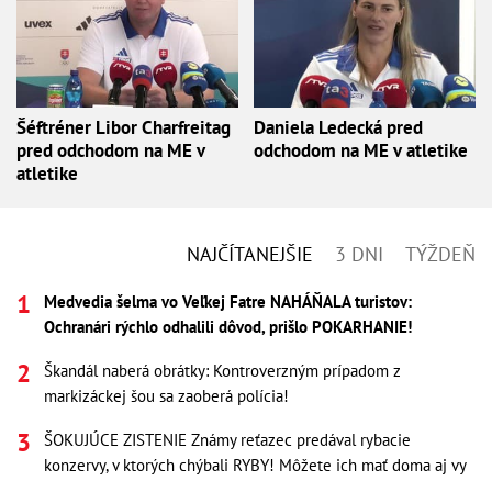
Šéftréner Libor Charfreitag
Daniela Ledecká pred
pred odchodom na ME v
odchodom na ME v atletike
atletike
NAJČÍTANEJŠIE
3 DNI
TÝŽDEŇ
Medvedia šelma vo Veľkej Fatre NAHÁŇALA turistov:
Ochranári rýchlo odhalili dôvod, prišlo POKARHANIE!
Škandál naberá obrátky: Kontroverzným prípadom z
markizáckej šou sa zaoberá polícia!
ŠOKUJÚCE ZISTENIE Známy reťazec predával rybacie
konzervy, v ktorých chýbali RYBY! Môžete ich mať doma aj vy