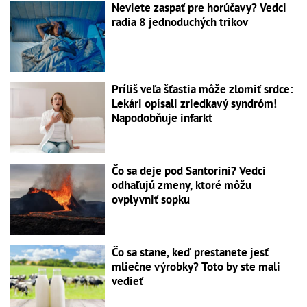
Neviete zaspať pre horúčavy? Vedci
radia 8 jednoduchých trikov
Príliš veľa šťastia môže zlomiť srdce:
Lekári opísali zriedkavý syndróm!
Napodobňuje infarkt
Čo sa deje pod Santorini? Vedci
odhaľujú zmeny, ktoré môžu
ovplyvniť sopku
Čo sa stane, keď prestanete jesť
mliečne výrobky? Toto by ste mali
vedieť