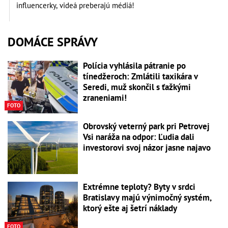
influencerky, videá preberajú médiá!
DOMÁCE SPRÁVY
Polícia vyhlásila pátranie po
tínedžeroch: Zmlátili taxikára v
Seredi, muž skončil s ťažkými
zraneniami!
FOTO
Obrovský veterný park pri Petrovej
Vsi naráža na odpor: Ľudia dali
investorovi svoj názor jasne najavo
Extrémne teploty? Byty v srdci
Bratislavy majú výnimočný systém,
ktorý ešte aj šetrí náklady
FOTO