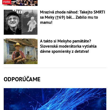
FOTO
Mrazivá zhoda náhod: Takejto SMRTI
sa Meky (†69) bál... Zabilo mu to
mamu!
A takto si Mekyho pamätáte?
Slovenská moderátorka vytiahla
dávne spomienky z detstva!
ODPORÚČAME