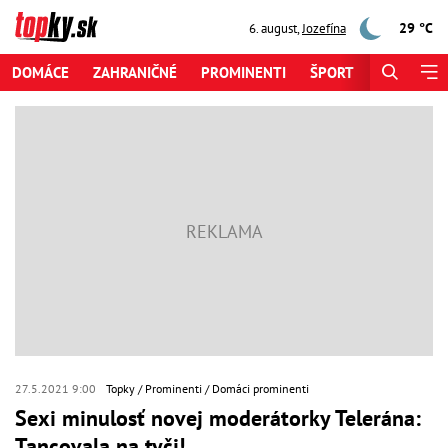
29 °C
6. august
,
Jozefína
DOMÁCE
ZAHRANIČNÉ
PROMINENTI
ŠPORT
ZAUJÍMAV
27.5.2021 9:00
Topky
Prominenti
Domáci prominenti
Sexi minulosť novej moderátorky Telerána:
Tancovala na tyči!