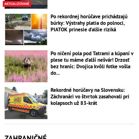
AKTUALIZOVANÉ
Po rekordnej horúčave prichádzajú
búrky: Výstrahy platia do polnoci,
PIATOK prinesie ďalšie riziká
Po ničení pola pod Tatrami a kúpaní v
plese tu máme ďalší nešvár! Drzosť
bez hraníc: Dvojica kvôli fotke vošla
do...
Rekordné horúčavy na Slovensku:
Záchranári vo štvrtok zasahovali pri
kolapsoch už 83-krát
ZAHRANIČNÉ