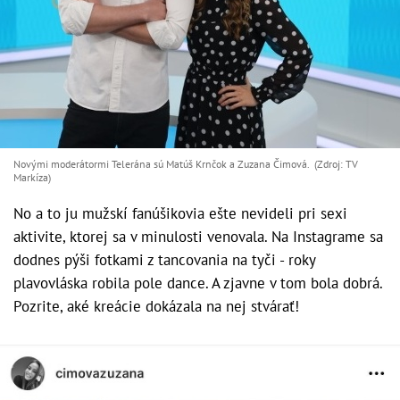
Novými moderátormi Telerána sú Matúš Krnčok a Zuzana Čimová. (Zdroj: TV
Markíza)
No a to ju mužskí fanúšikovia ešte nevideli pri sexi
aktivite, ktorej sa v minulosti venovala. Na Instagrame sa
dodnes pýši fotkami z tancovania na tyči - roky
plavovláska robila pole dance. A zjavne v tom bola dobrá.
Pozrite, aké kreácie dokázala na nej stvárať!