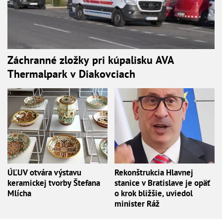
Záchranné zložky pri kúpalisku AVA
Thermalpark v Diakovciach
ÚĽUV otvára výstavu
Rekonštrukcia Hlavnej
keramickej tvorby Štefana
stanice v Bratislave je opäť
Mlícha
o krok bližšie, uviedol
minister Ráž