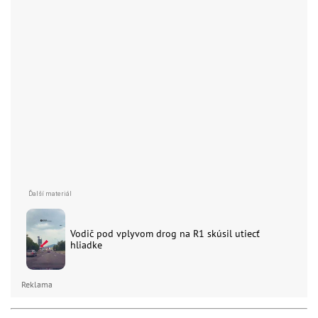
Vodič pod vplyvom drog na R1 skúsil utiecť
hliadke
Reklama