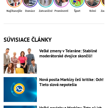
Najčítanejšie
Domáce
Zahraničné
Prominenti
Šport
Krimi
Zaují
SÚVISIACE ČLÁNKY
Veľké zmeny v Teleráne: Stabilné
moderátorské dvojice skončili!
Nová posila Markízy čelí kritike: Och!
Tieto slová nepotešia