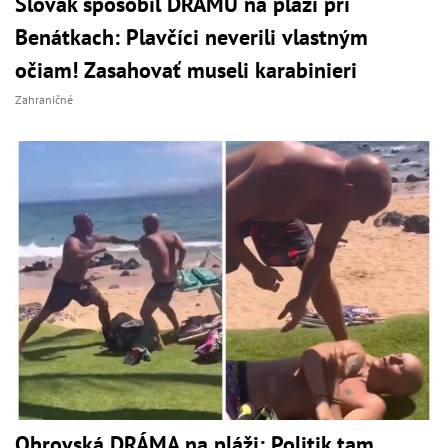
Slovák spôsobil DRÁMU na pláži pri
Benátkach: Plavčíci neverili vlastným
očiam! Zasahovať museli karabinieri
Zahraničné
Obrovská DRÁMA na pláži: Politik tam