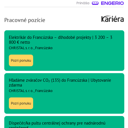
Pracovné pozície
Elektrikár do Francúzska – dlhodobé projekty | 3 200 – 3
800 € netto
CHRISTAL s. r. o., Francúzsko
Pozri ponuku
Hľadáme zváračov CO₂ (135) do Francúzska | Ubytovanie
zdarma
CHRISTAL s. r. o., Francúzsko
Pozri ponuku
Dispečér/ka pultu centrálnej ochrany pre nadnárodnú
spoločnosť