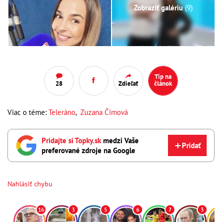
Zobraziť galériu
(9)
Tip na
28
Zdieľať
článok
Viac o téme:
Teleráno
,
Zuzana Čimová
Pridajte si Topky.sk
medzi Vaše
Pridať
preferované zdroje na Google
Nahlásiť chybu
16
3
5
6
7
3