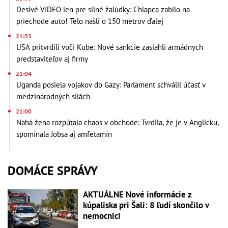
Desivé VIDEO len pre silné žalúdky: Chlapca zabilo na
priechode auto! Telo našli o 150 metrov ďalej
21:35
USA pritvrdili voči Kube: Nové sankcie zasiahli armádnych
predstaviteľov aj firmy
21:04
Uganda posiela vojakov do Gazy: Parlament schválil účasť v
medzinárodných silách
21:00
Nahá žena rozpútala chaos v obchode: Tvrdila, že je v Anglicku,
spomínala Jobsa aj amfetamín
DOMÁCE SPRÁVY
AKTUÁLNE Nové informácie z
kúpaliska pri Šali: 8 ľudí skončilo v
nemocnici