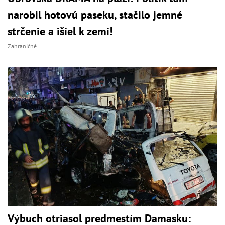
narobil hotovú paseku, stačilo jemné
strčenie a išiel k zemi!
Zahraničné
Výbuch otriasol predmestím Damasku: