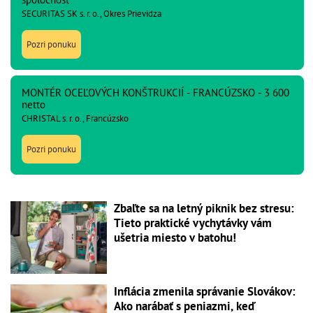
SECURITAS SK s. r. o., Okres Prievidza
Pozri ponuku
MONTÉR OCEĽOVÝCH KONŠTRUKCIÍ - FRANCÚZSKO - 3 600
netto
CHRISTAL s. r. o., Francúzsko
Pozri ponuku
Zbaľte sa na letný piknik bez stresu:
Tieto praktické vychytávky vám
ušetria miesto v batohu!
Inflácia zmenila správanie Slovákov:
Ako narábať s peniazmi, keď