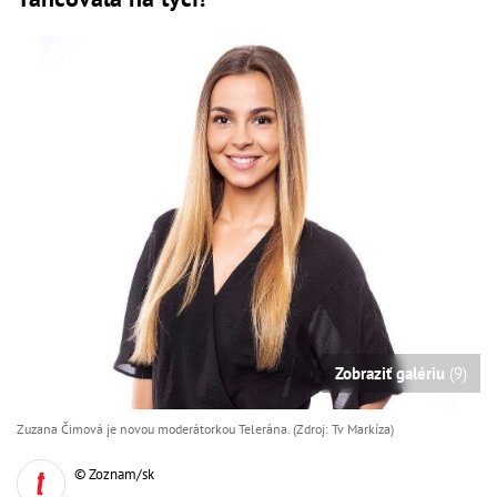
Zobraziť galériu
(9)
Zuzana Čimová je novou moderátorkou Telerána. (Zdroj: Tv Markíza)
© Zoznam/sk