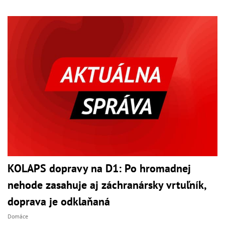
KOLAPS dopravy na D1: Po hromadnej
nehode zasahuje aj záchranársky vrtuľník,
doprava je odklaňaná
Domáce