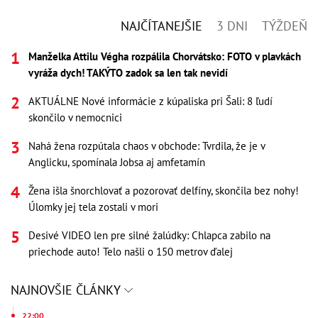
NAJČÍTANEJŠIE
3 DNI
TÝŽDEŇ
Manželka Attilu Végha rozpálila Chorvátsko: FOTO v plavkách
vyráža dych! TAKÝTO zadok sa len tak nevidí
AKTUÁLNE Nové informácie z kúpaliska pri Šali: 8 ľudí
skončilo v nemocnici
Nahá žena rozpútala chaos v obchode: Tvrdila, že je v
Anglicku, spomínala Jobsa aj amfetamín
Žena išla šnorchlovať a pozorovať delfíny, skončila bez nohy!
Úlomky jej tela zostali v mori
Desivé VIDEO len pre silné žalúdky: Chlapca zabilo na
priechode auto! Telo našli o 150 metrov ďalej
NAJNOVŠIE ČLÁNKY
22:00