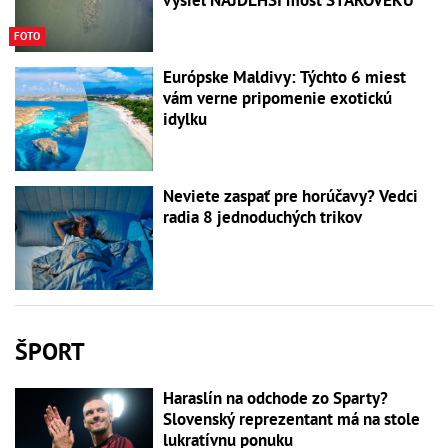
FOTO
Európske Maldivy: Týchto 6 miest
vám verne pripomenie exotickú
idylku
Neviete zaspať pre horúčavy? Vedci
radia 8 jednoduchých trikov
ŠPORT
Haraslín na odchode zo Sparty?
Slovenský reprezentant má na stole
lukratívnu ponuku