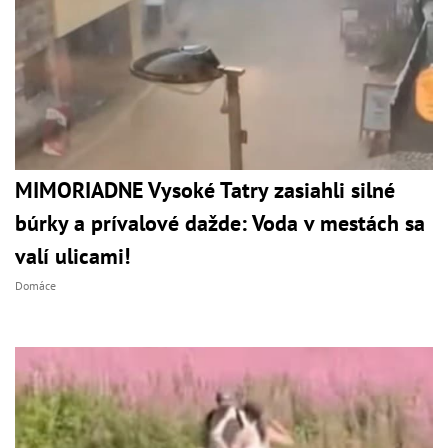
MIMORIADNE Vysoké Tatry zasiahli silné
búrky a prívalové dažde: Voda v mestách sa
valí ulicami!
Domáce