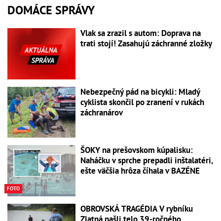
DOMÁCE SPRÁVY
Vlak sa zrazil s autom: Doprava na
trati stojí! Zasahujú záchranné zložky
Nebezpečný pád na bicykli: Mladý
cyklista skončil po zranení v rukách
záchranárov
ŠOKY na prešovskom kúpalisku:
Naháčku v sprche prepadli inštalatéri,
ešte väčšia hrôza číhala v BAZÉNE
FOTO
OBROVSKÁ TRAGÉDIA V rybníku
Zlatná našli telo 39-ročného