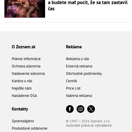
a budete mať pocit, že sa tam zastavil
čas
O Zoznam.sk
Reklama
Právne informácie
Reklama u nás
Ochrana súkromia
Externá reklama
Nastavenie súkromia
Obchodné podmienky
Kariéra u nás
Cenník
Napíšte nám
Price List
Nariadenie DSA
Natívna reklama
Kontakty
Spravodajstvo
© 1997 – 2026 Zoznam, s.r.o.
Autorské práva sú vyhradené.
Produktové oddelenie