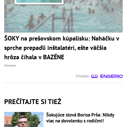
ŠOKY na prešovskom kúpalisku: Naháčku v
sprche prepadli inštalatéri, ešte väčšia
hrôza číhala v BAZÉNE
Domáce
PREČÍTAJTE SI TIEŽ
Šokujúce slová Borisa Prša: Nikdy
viac na dovolenku s rodičmi!