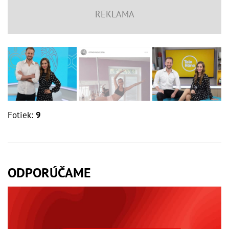
Fotiek:
9
ODPORÚČAME