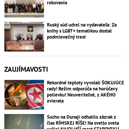
rokovania
Ruský súd udrel na vydavateľa: Za
knihy s LGBT+ tematikou dostal
podmienečný trest
ZAUJÍMAVOSTI
Rekordné teploty vyvolali ŠOKUJÚCE
rady! Režim odporúča na horúčavy
polievku! Neuveriteľné, z AKÉHO
zvierata
Sucho na Dunaji odhalilo zázrak z
čias RÍMSKEJ RÍŠE! Na svetlo sveta
vyšiel NAJDLHŠÍ most STAROVEKU