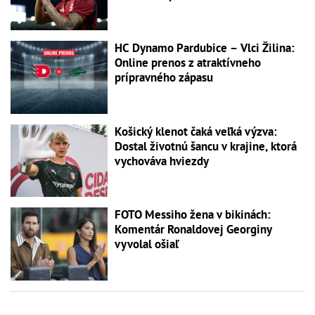
HC Dynamo Pardubice – Vlci Žilina:
Online prenos z atraktívneho
prípravného zápasu
Košický klenot čaká veľká výzva:
Dostal životnú šancu v krajine, ktorá
vychováva hviezdy
FOTO Messiho žena v bikinách:
Komentár Ronaldovej Georginy
vyvolal ošiaľ