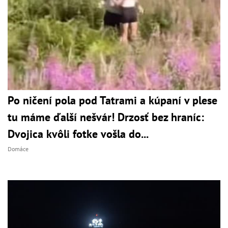
Po ničení pola pod Tatrami a kúpaní v plese
tu máme ďalší nešvár! Drzosť bez hraníc:
Dvojica kvôli fotke vošla do...
Domáce