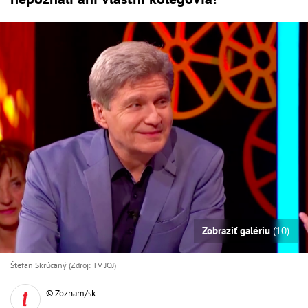
Zobraziť galériu
(10)
Štefan Skrúcaný (Zdroj: TV JOJ)
© Zoznam/sk