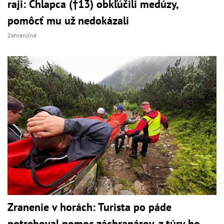
raji: Chlapca (†13) obkľúčili medúzy,
pomôcť mu už nedokázali
Zahraničné
Zranenie v horách: Turista po páde
potreboval pomoc záchranárov, z túry ho