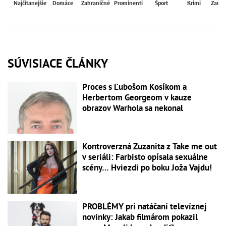
Najčítanejšie
Domáce
Zahraničné
Prominenti
Šport
Krimi
Zaují
SÚVISIACE ČLÁNKY
Proces s Ľubošom Kosíkom a
Herbertom Georgeom v kauze
obrazov Warhola sa nekonal
Kontroverzná Zuzanita z Take me out
v seriáli: Farbisto opísala sexuálne
scény… Hviezdi po boku Joža Vajdu!
PROBLÉMY pri natáčaní televíznej
novinky: Jakab filmárom pokazil