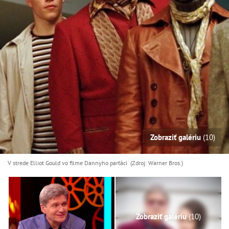
Zobraziť galériu
(10)
V strede Elliot Gould vo filme Dannyho parťáci (Zdroj: Warner Bros.)
Zobraziť galériu
(10)