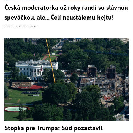
Česká moderátorka už roky randí so slávnou
speváčkou, ale... Čelí neustálemu hejtu!
Zahraniční prominenti
Stopka pre Trumpa: Súd pozastavil