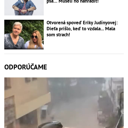
psa… Museli ho nahradiť!
Otvorená spoveď Eriky Judínyovej:
Dieťa prišlo, keď to vzdala... Mala
som strach!
ODPORÚČAME