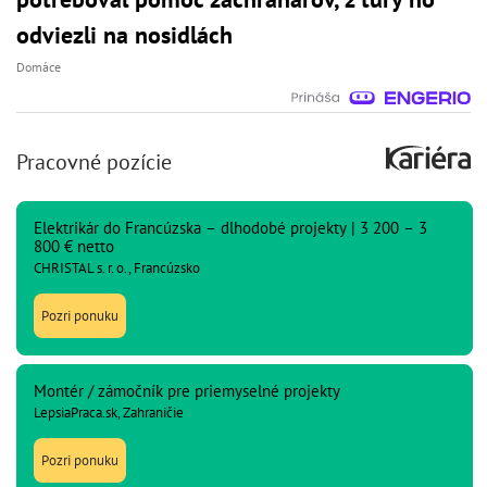
odviezli na nosidlách
Domáce
Pracovné pozície
Elektrikár do Francúzska – dlhodobé projekty | 3 200 – 3
800 € netto
CHRISTAL s. r. o., Francúzsko
Pozri ponuku
Montér / zámočník pre priemyselné projekty
LepsiaPraca.sk, Zahraničie
Pozri ponuku