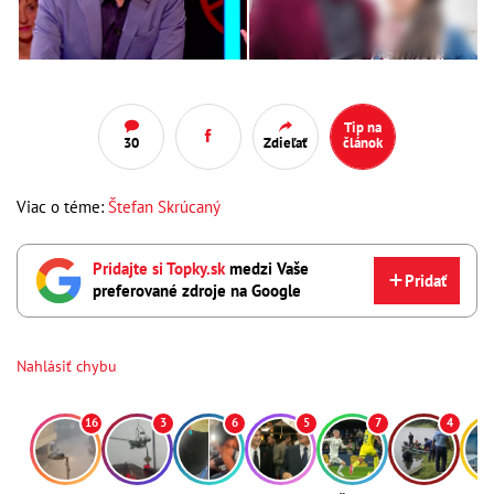
Tip na
30
Zdieľať
článok
Viac o téme:
Štefan Skrúcaný
Pridajte si Topky.sk
medzi Vaše
Pridať
preferované zdroje na Google
Nahlásiť chybu
16
3
6
5
7
4