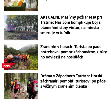
AKTUÁLNE Masívny požiar lesa pri
Trstíne: Hasičom komplikuje boj s
plameňmi silný vietor, na miesto
smeruje vrtuľník
Zranenie v horách: Turista po páde
potreboval pomoc záchranárov, z túry
ho odviezli na nosidlách
FOTO
Dráma v Západných Tatrách: Horskí
záchranári pomohli turistovi po páde
s vážnym zranením členka