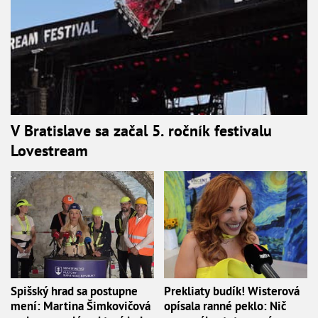
V Bratislave sa začal 5. ročník festivalu
Lovestream
Spišský hrad sa postupne
Prekliaty budík! Wisterová
mení: Martina Šimkovičová
opísala ranné peklo: Nič