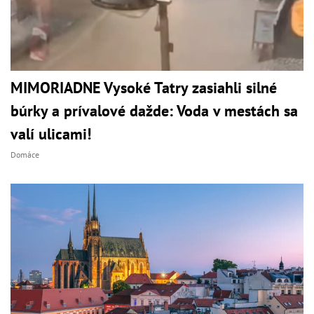
MIMORIADNE Vysoké Tatry zasiahli silné
búrky a prívalové dažde: Voda v mestách sa
valí ulicami!
Domáce