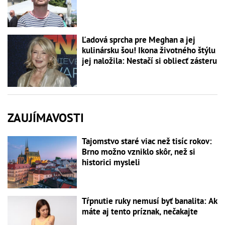
Ľadová sprcha pre Meghan a jej
kulinársku šou! Ikona životného štýlu
jej naložila: Nestačí si obliecť zásteru
ZAUJÍMAVOSTI
Tajomstvo staré viac než tisíc rokov:
Brno možno vzniklo skôr, než si
historici mysleli
Tŕpnutie ruky nemusí byť banalita: Ak
máte aj tento príznak, nečakajte