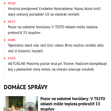
20:20
Hrozivá predpoveď čínskeho Nostradama: Vojna, ktorá zničí
starý svetový poriadok! Už sa viackrát nemýlil
20:13
Pozor na sobotné horúčavy: V TEJTO oblasti môže teplota
prekročiť 33 stupňov
20:00
Tajomstvo staré viac než tisíc rokov: Brno možno vzniklo skôr,
než si historici mysleli
19:59
AKTUÁLNE Masívny požiar lesa pri Trstíne: Hasičom komplikuje
boj s plameňmi silný vietor, na miesto smeruje vrtuľník
DOMÁCE SPRÁVY
Pozor na sobotné horúčavy: V TEJTO
oblasti môže teplota prekročiť 33
stupňov