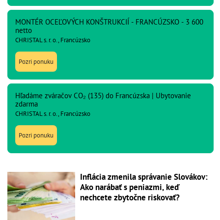
MONTÉR OCEĽOVÝCH KONŠTRUKCIÍ - FRANCÚZSKO - 3 600
netto
CHRISTAL s. r. o., Francúzsko
Pozri ponuku
Hľadáme zváračov CO₂ (135) do Francúzska | Ubytovanie
zdarma
CHRISTAL s. r. o., Francúzsko
Pozri ponuku
Inflácia zmenila správanie Slovákov:
Ako narábať s peniazmi, keď
nechcete zbytočne riskovať?