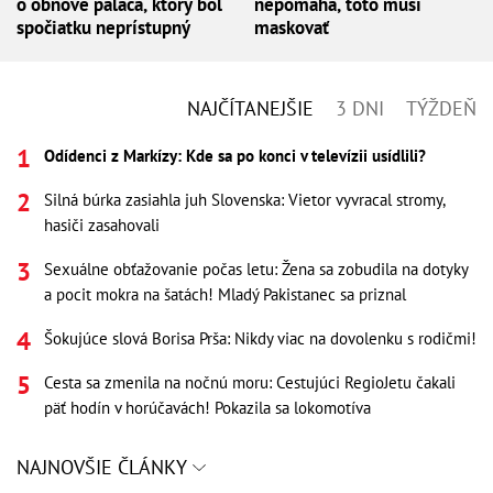
o obnove paláca, ktorý bol
nepomáha, toto musí
spočiatku neprístupný
maskovať
NAJČÍTANEJŠIE
3 DNI
TÝŽDEŇ
Odídenci z Markízy: Kde sa po konci v televízii usídlili?
Silná búrka zasiahla juh Slovenska: Vietor vyvracal stromy,
hasiči zasahovali
Sexuálne obťažovanie počas letu: Žena sa zobudila na dotyky
a pocit mokra na šatách! Mladý Pakistanec sa priznal
Šokujúce slová Borisa Prša: Nikdy viac na dovolenku s rodičmi!
Cesta sa zmenila na nočnú moru: Cestujúci RegioJetu čakali
päť hodín v horúčavách! Pokazila sa lokomotíva
NAJNOVŠIE ČLÁNKY