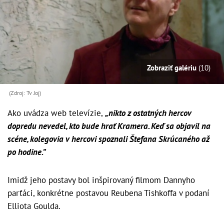
Zobraziť galériu
(10)
(Zdroj: Tv Joj)
Ako uvádza web televízie,
„nikto z ostatných hercov
dopredu nevedel, kto bude hrať Kramera. Keď sa objavil na
scéne, kolegovia v hercovi spoznali Štefana Skrúcaného až
po hodine.”
Imidž jeho postavy bol inšpirovaný filmom Dannyho
parťáci, konkrétne postavou Reubena Tishkoffa v podaní
Elliota Goulda.