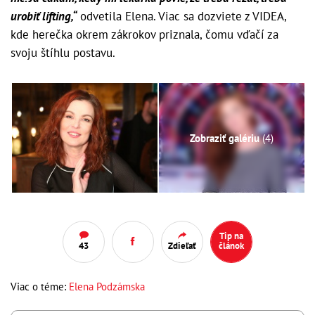
urobiť lifting,“
odvetila Elena. Viac sa dozviete z VIDEA,
kde herečka okrem zákrokov priznala, čomu vďačí za
svoju štíhlu postavu.
Zobraziť galériu
(4)
Tip na
43
Zdieľať
článok
Viac o téme:
Elena Podzámska