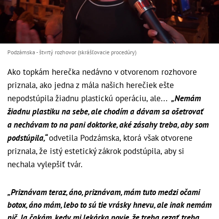
Podzámska - štvrtý rozhovor (skrášľovacie procedúry)
Ako topkám herečka nedávno v otvorenom rozhovore
priznala, ako jedna z mála našich herečiek ešte
nepodstúpila žiadnu plastickú operáciu, ale...
„Nemám
žiadnu plastiku na sebe, ale chodím a dávam sa ošetrovať
a nechávam to na pani doktorke, aké zásahy treba, aby som
podstúpila,“
odvetila Podzámska, ktorá však otvorene
priznala, že istý estetický zákrok podstúpila, aby si
nechala vylepšiť tvár.
„Priznávam teraz, áno, priznávam, mám tuto medzi očami
botox, áno mám, lebo to sú tie vrásky hnevu, ale inak nemám
nič. Ja čakám, kedy mi lekárka povie, že treba rezať, treba