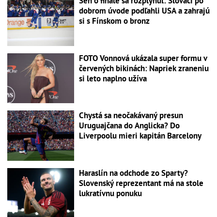
Sen o finále sa rozplynul: Slováci po
dobrom úvode podľahli USA a zahrajú
si s Fínskom o bronz
FOTO Vonnová ukázala super formu v
červených bikinách: Napriek zraneniu
si leto naplno užíva
Chystá sa neočakávaný presun
Uruguajčana do Anglicka? Do
Liverpoolu mieri kapitán Barcelony
Haraslín na odchode zo Sparty?
Slovenský reprezentant má na stole
lukratívnu ponuku