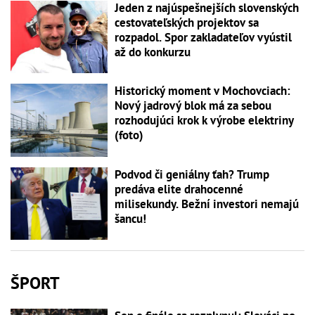
Jeden z najúspešnejších slovenských
cestovateľských projektov sa
rozpadol. Spor zakladateľov vyústil
až do konkurzu
Historický moment v Mochovciach:
Nový jadrový blok má za sebou
rozhodujúci krok k výrobe elektriny
(foto)
Podvod či geniálny ťah? Trump
predáva elite drahocenné
milisekundy. Bežní investori nemajú
šancu!
ŠPORT