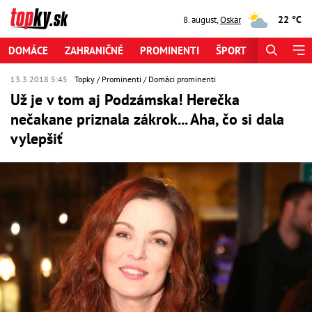
22 °C
8. august
,
Oskar
DOMÁCE
ZAHRANIČNÉ
PROMINENTI
ŠPORT
ZAUJÍMAV
13.3.2018 5:45
Topky
Prominenti
Domáci prominenti
Už je v tom aj Podzámska! Herečka
nečakane priznala zákrok... Aha, čo si dala
vylepšiť