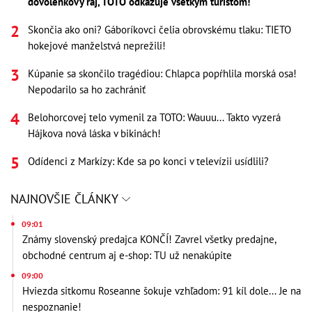
dovolenkový raj, TOTO odkazuje všetkým turistom!
Skončia ako oni? Gáboríkovci čelia obrovskému tlaku: TIETO
hokejové manželstvá neprežili!
Kúpanie sa skončilo tragédiou: Chlapca popŕhlila morská osa!
Nepodarilo sa ho zachrániť
Belohorcovej telo vymenil za TOTO: Wauuu... Takto vyzerá
Hájkova nová láska v bikinách!
Odídenci z Markízy: Kde sa po konci v televízii usídlili?
NAJNOVŠIE ČLÁNKY
09:01
Známy slovenský predajca KONČÍ! Zavrel všetky predajne,
obchodné centrum aj e-shop: TU už nenakúpite
09:00
Hviezda sitkomu Roseanne šokuje vzhľadom: 91 kíl dole... Je na
nespoznanie!