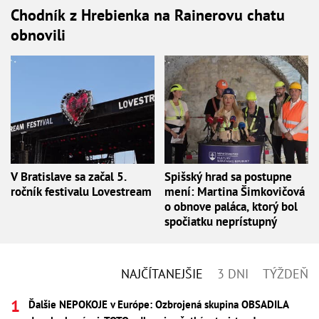
Chodník z Hrebienka na Rainerovu chatu
obnovili
V Bratislave sa začal 5.
Spišský hrad sa postupne
ročník festivalu Lovestream
mení: Martina Šimkovičová
o obnove paláca, ktorý bol
spočiatku neprístupný
NAJČÍTANEJŠIE
3 DNI
TÝŽDEŇ
Ďalšie NEPOKOJE v Európe: Ozbrojená skupina OBSADILA