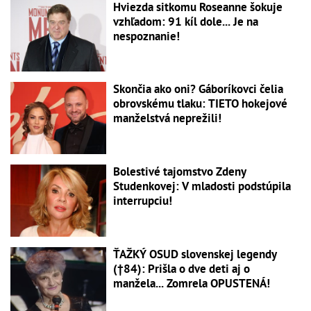
Hviezda sitkomu Roseanne šokuje
vzhľadom: 91 kíl dole... Je na
nespoznanie!
Skončia ako oni? Gáboríkovci čelia
obrovskému tlaku: TIETO hokejové
manželstvá neprežili!
Bolestivé tajomstvo Zdeny
Studenkovej: V mladosti podstúpila
interrupciu!
ŤAŽKÝ OSUD slovenskej legendy
(†84): Prišla o dve deti aj o
manžela... Zomrela OPUSTENÁ!