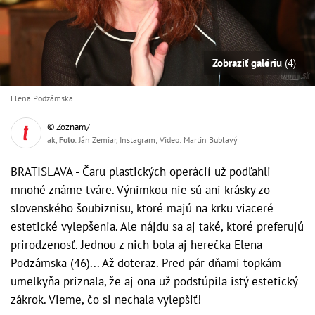
Zobraziť galériu
(4)
Elena Podzámska
© Zoznam/
ak,
Foto
: Ján Zemiar, Instagram; Video: Martin Bublavý
BRATISLAVA - Čaru plastických operácií už podľahli
mnohé známe tváre. Výnimkou nie sú ani krásky zo
slovenského šoubiznisu, ktoré majú na krku viaceré
estetické vylepšenia. Ale nájdu sa aj také, ktoré preferujú
prirodzenosť. Jednou z nich bola aj herečka Elena
Podzámska (46)... Až doteraz. Pred pár dňami topkám
umelkyňa priznala, že aj ona už podstúpila istý estetický
zákrok. Vieme, čo si nechala vylepšiť!