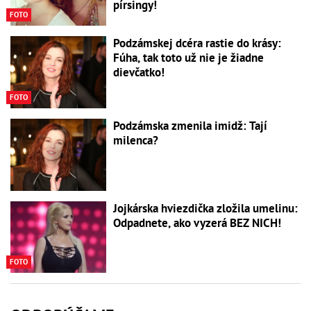
pírsingy!
FOTO
Podzámskej dcéra rastie do krásy:
Fúha, tak toto už nie je žiadne
dievčatko!
FOTO
Podzámska zmenila imidž: Tají
milenca?
Jojkárska hviezdička zložila umelinu:
Odpadnete, ako vyzerá BEZ NICH!
FOTO