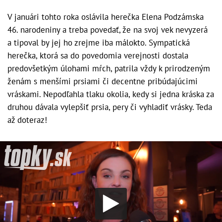
V januári tohto roka oslávila herečka Elena Podzámska
46. narodeniny a treba povedať, že na svoj vek nevyzerá
a tipoval by jej ho zrejme iba málokto. Sympatická
herečka, ktorá sa do povedomia verejnosti dostala
predovšetkým úlohami mŕch, patrila vždy k prirodzeným
ženám s menšími prsiami či decentne pribúdajúcimi
vráskami. Nepodľahla tlaku okolia, kedy si jedna kráska za
druhou dávala vylepšiť prsia, pery či vyhladiť vrásky. Teda
až doteraz!