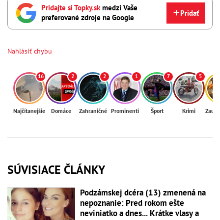
Pridajte si Topky.sk
medzi Vaše
Pridať
preferované zdroje na Google
Nahlásiť chybu
16
2
2
1
7
5
Najčítanejšie
Domáce
Zahraničné
Prominenti
Šport
Krimi
Zaují
SÚVISIACE ČLÁNKY
Podzámskej dcéra (13) zmenená na
nepoznanie: Pred rokom ešte
neviniatko a dnes... Krátke vlasy a