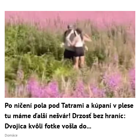
Po ničení pola pod Tatrami a kúpaní v plese
tu máme ďalší nešvár! Drzosť bez hraníc:
Dvojica kvôli fotke vošla do...
Domáce