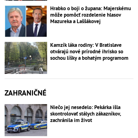
Hrabko o boji o župana: Majerskému
môže pomôcť rozdelenie hlasov
Mazureka a Laššákovej
Kamzík láka rodiny: V Bratislave
otvárajú nové prírodné ihrisko so
sochou líšky a bohatým programom
ZAHRANIČNÉ
Niečo jej nesedelo: Pekárka išla
skontrolovať stálych zákazníkov,
zachránila im život