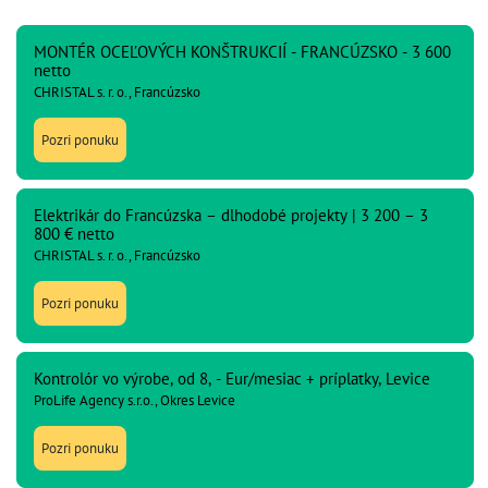
MONTÉR OCEĽOVÝCH KONŠTRUKCIÍ - FRANCÚZSKO - 3 600
netto
CHRISTAL s. r. o., Francúzsko
Pozri ponuku
Elektrikár do Francúzska – dlhodobé projekty | 3 200 – 3
800 € netto
CHRISTAL s. r. o., Francúzsko
Pozri ponuku
Kontrolór vo výrobe, od 8, - Eur/mesiac + príplatky, Levice
ProLife Agency s.r.o., Okres Levice
Pozri ponuku