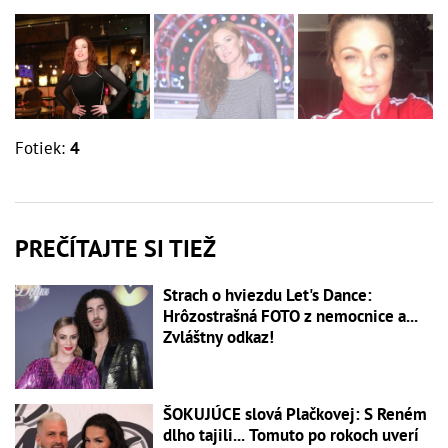
Fotiek:
4
PREČÍTAJTE SI TIEŽ
Strach o hviezdu Let's Dance:
Hrôzostrašná FOTO z nemocnice a...
Zvláštny odkaz!
ŠOKUJÚCE slová Plačkovej: S Reném
dlho tajili... Tomuto po rokoch uverí