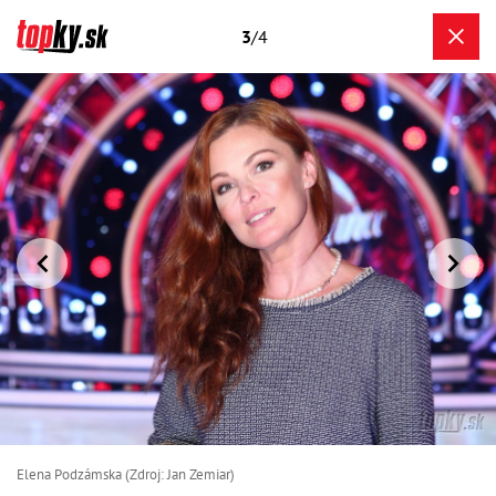
3
/4
Elena Podzámska (Zdroj: Jan Zemiar)