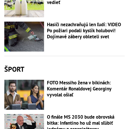
vedieť
Hasiči nezachraňujú len ľudí: VIDEO
Po požiari podali kyslík holubovi!
Dojímavé zábery obleteli svet
ŠPORT
FOTO Messiho žena v bikinách:
Komentár Ronaldovej Georginy
vyvolal ošiaľ
O finále MS 2030 bude obrovská
bitka: Infantino ho už mal sľúbiť
jednému z organizátorov