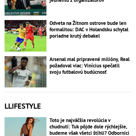
Odveta na Žitnom ostrove bude len
formalitou: DAC v Holandsku schytal
poriadne krutý debakel
Arsenal mal pripravené milióny, Real
požadoval viac: Vinícius spečatil
svoju futbalovú budúcnosť
LLIFESTYLE
Toto je najväčšia revolúcia v
chudnutí: Tuk pôjde dole rýchlejšie,
budeme však všetci štíhli? Odborníci