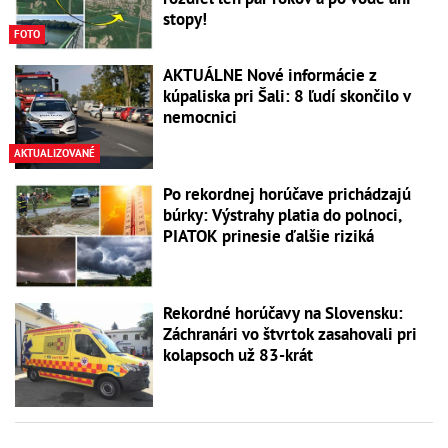
stopy!
FOTO
AKTUÁLNE Nové informácie z
kúpaliska pri Šali: 8 ľudí skončilo v
nemocnici
AKTUALIZOVANÉ
Po rekordnej horúčave prichádzajú
búrky: Výstrahy platia do polnoci,
PIATOK prinesie ďalšie riziká
Rekordné horúčavy na Slovensku:
Záchranári vo štvrtok zasahovali pri
kolapsoch už 83-krát