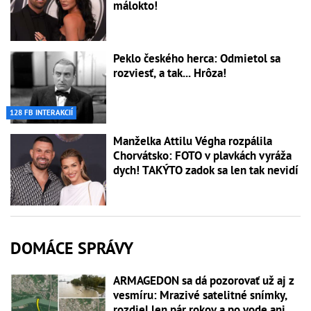
málokto!
Peklo českého herca: Odmietol sa
rozviesť, a tak... Hrôza!
128 FB INTERAKCIÍ
Manželka Attilu Végha rozpálila
Chorvátsko: FOTO v plavkách vyráža
dych! TAKÝTO zadok sa len tak nevidí
DOMÁCE SPRÁVY
ARMAGEDON sa dá pozorovať už aj z
vesmíru: Mrazivé satelitné snímky,
rozdiel len pár rokov a po vode ani