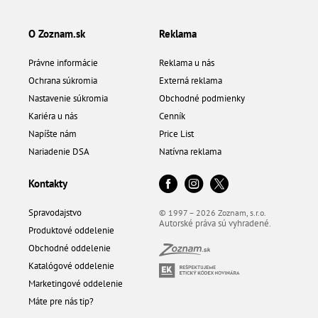
O Zoznam.sk
Reklama
Právne informácie
Reklama u nás
Ochrana súkromia
Externá reklama
Nastavenie súkromia
Obchodné podmienky
Kariéra u nás
Cenník
Napíšte nám
Price List
Nariadenie DSA
Natívna reklama
Kontakty
Spravodajstvo
© 1997 – 2026 Zoznam, s.r.o.
Autorské práva sú vyhradené.
Produktové oddelenie
Obchodné oddelenie
Katalógové oddelenie
Marketingové oddelenie
Máte pre nás tip?