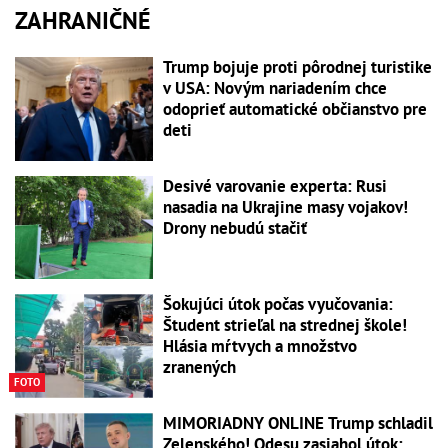
ZAHRANIČNÉ
Trump bojuje proti pôrodnej turistike
v USA: Novým nariadením chce
odoprieť automatické občianstvo pre
deti
Desivé varovanie experta: Rusi
nasadia na Ukrajine masy vojakov!
Drony nebudú stačiť
Šokujúci útok počas vyučovania:
Študent strieľal na strednej škole!
Hlásia mŕtvych a množstvo
zranených
FOTO
MIMORIADNY ONLINE Trump schladil
Zelenského! Odesu zasiahol útok: