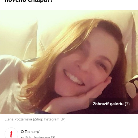
Zobraziť galériu
(2)
Elena Podzámska (Zdroj: Instagram EP)
© Zoznam/
ev,
Foto
: Instagram EP