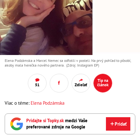
Elena Podzámska a Marcel Nemec sa odfotili v posteli. Na prvý pohľad to pôsobí,
akoby mala herečka nového partnera. (Zdroj: Instagram EP)
Tip na
51
Zdieľať
článok
Viac o téme:
Elena Podzámska
Pridajte si Topky.sk
medzi Vaše
Pridať
preferované zdroje na Google