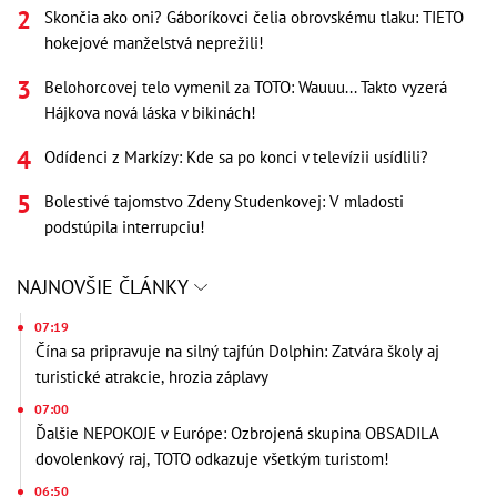
Skončia ako oni? Gáboríkovci čelia obrovskému tlaku: TIETO
hokejové manželstvá neprežili!
Belohorcovej telo vymenil za TOTO: Wauuu... Takto vyzerá
Hájkova nová láska v bikinách!
Odídenci z Markízy: Kde sa po konci v televízii usídlili?
Bolestivé tajomstvo Zdeny Studenkovej: V mladosti
podstúpila interrupciu!
NAJNOVŠIE ČLÁNKY
07:19
Čína sa pripravuje na silný tajfún Dolphin: Zatvára školy aj
turistické atrakcie, hrozia záplavy
07:00
Ďalšie NEPOKOJE v Európe: Ozbrojená skupina OBSADILA
dovolenkový raj, TOTO odkazuje všetkým turistom!
06:50