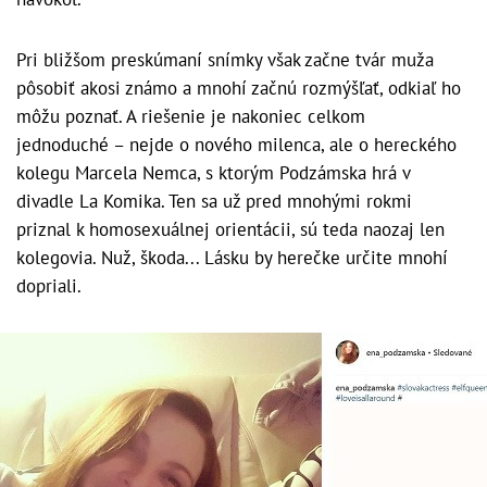
Pri bližšom preskúmaní snímky však začne tvár muža
pôsobiť akosi známo a mnohí začnú rozmýšľať, odkiaľ ho
môžu poznať. A riešenie je nakoniec celkom
jednoduché – nejde o nového milenca, ale o hereckého
kolegu Marcela Nemca, s ktorým Podzámska hrá v
divadle La Komika. Ten sa už pred mnohými rokmi
priznal k homosexuálnej orientácii, sú teda naozaj len
kolegovia. Nuž, škoda... Lásku by herečke určite mnohí
dopriali.