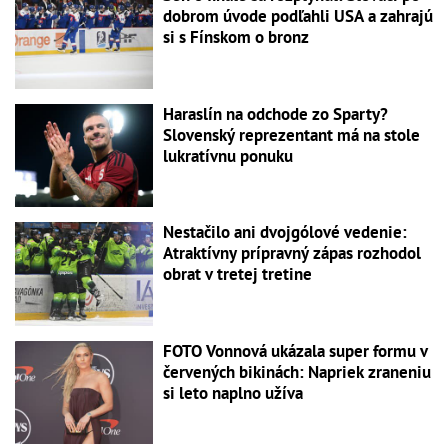
dobrom úvode podľahli USA a zahrajú
si s Fínskom o bronz
Haraslín na odchode zo Sparty?
Slovenský reprezentant má na stole
lukratívnu ponuku
Nestačilo ani dvojgólové vedenie:
Atraktívny prípravný zápas rozhodol
obrat v tretej tretine
FOTO Vonnová ukázala super formu v
červených bikinách: Napriek zraneniu
si leto naplno užíva