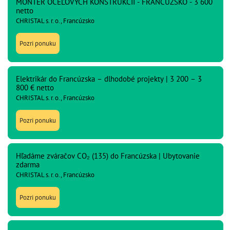
MONTÉR OCEĽOVÝCH KONŠTRUKCIÍ - FRANCÚZSKO - 3 600
netto
CHRISTAL s. r. o., Francúzsko
Pozri ponuku
Elektrikár do Francúzska – dlhodobé projekty | 3 200 – 3
800 € netto
CHRISTAL s. r. o., Francúzsko
Pozri ponuku
Hľadáme zváračov CO₂ (135) do Francúzska | Ubytovanie
zdarma
CHRISTAL s. r. o., Francúzsko
Pozri ponuku