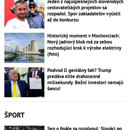
Jeden z najúspešnejších slovenských
cestovateľských projektov sa
rozpadol. Spor zakladateľov vyústil
až do konkurzu
Historický moment v Mochovciach:
Nový jadrový blok má za sebou
rozhodujúci krok k výrobe elektriny
(foto)
Podvod či geniálny ťah? Trump
predáva elite drahocenné
milisekundy. Bežní investori nemajú
šancu!
ŠPORT
Sen o finále sa rozplynul: Slováci po