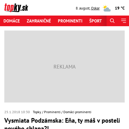
19 °C
8. august
,
Oskar
DOMÁCE
ZAHRANIČNÉ
PROMINENTI
ŠPORT
ZAUJÍMAV
25.1.2018 10:30
Topky
Prominenti
Domáci prominenti
Vysmiata Podzámska: Eňa, ty máš v posteli
nového chlapa?!