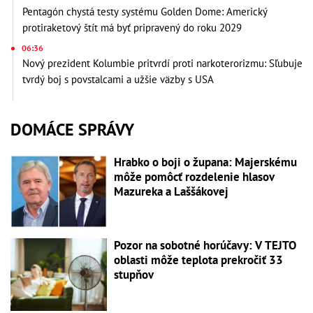
Pentagón chystá testy systému Golden Dome: Americký
protiraketový štít má byť pripravený do roku 2029
06:36
Nový prezident Kolumbie pritvrdí proti narkoterorizmu: Sľubuje
tvrdý boj s povstalcami a užšie väzby s USA
DOMÁCE SPRÁVY
Hrabko o boji o župana: Majerskému
môže pomôcť rozdelenie hlasov
Mazureka a Laššákovej
Pozor na sobotné horúčavy: V TEJTO
oblasti môže teplota prekročiť 33
stupňov