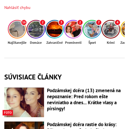
Nahlásiť chybu
16
2
3
2
7
4
Najčítanejšie
Domáce
Zahraničné
Prominenti
Šport
Krimi
Zaují
SÚVISIACE ČLÁNKY
Podzámskej dcéra (13) zmenená na
nepoznanie: Pred rokom ešte
neviniatko a dnes... Krátke vlasy a
pírsingy!
FOTO
Podzámskej dcéra rastie do krásy: