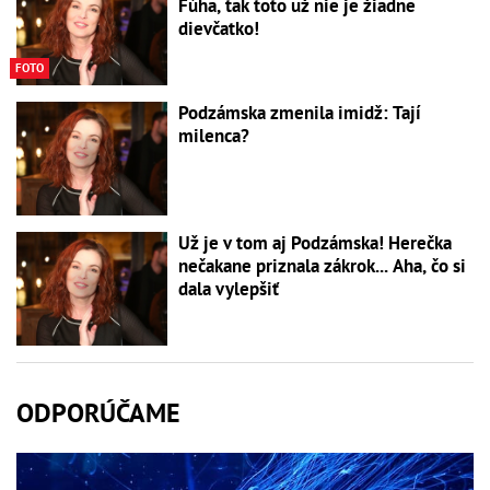
Fúha, tak toto už nie je žiadne
dievčatko!
FOTO
Podzámska zmenila imidž: Tají
milenca?
Už je v tom aj Podzámska! Herečka
nečakane priznala zákrok... Aha, čo si
dala vylepšiť
ODPORÚČAME