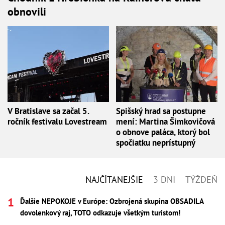
obnovili
V Bratislave sa začal 5.
Spišský hrad sa postupne
ročník festivalu Lovestream
mení: Martina Šimkovičová
o obnove paláca, ktorý bol
spočiatku neprístupný
NAJČÍTANEJŠIE
3 DNI
TÝŽDEŇ
Ďalšie NEPOKOJE v Európe: Ozbrojená skupina OBSADILA
dovolenkový raj, TOTO odkazuje všetkým turistom!