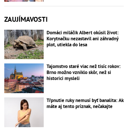
ZAUJÍMAVOSTI
Domáci miláčik Albert okúsil život:
Korytnačku nezastavil ani záhradný
plot, utiekla do lesa
Tajomstvo staré viac než tisíc rokov:
Brno možno vzniklo skôr, než si
historici mysleli
Tŕpnutie ruky nemusí byť banalita: Ak
máte aj tento príznak, nečakajte