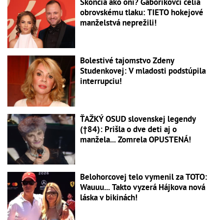
Skončia ako oni? Gáboríkovci čelia
obrovskému tlaku: TIETO hokejové
manželstvá neprežili!
Bolestivé tajomstvo Zdeny
Studenkovej: V mladosti podstúpila
interrupciu!
ŤAŽKÝ OSUD slovenskej legendy
(†84): Prišla o dve deti aj o
manžela... Zomrela OPUSTENÁ!
Belohorcovej telo vymenil za TOTO:
Wauuu... Takto vyzerá Hájkova nová
láska v bikinách!