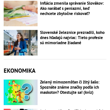
Inflácia zmenila správanie Slovákov:
Ako narábať s peniazmi, keď
nechcete zbytočne riskovať?
Slovenské železnice prezradili, koho
dnes hľadajú najviac: Tieto profesie
sú mimoriadne žiadané
EKONOMIKA
Zelený mimozemšťan či žltý šašo:
Spoznáte známe značky podľa ich
maskotov? Otestujte sa! (kvíz)