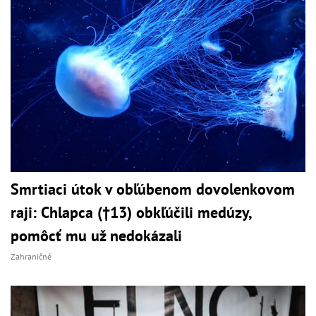
Smrtiaci útok v obľúbenom dovolenkovom
raji: Chlapca (†13) obkľúčili medúzy,
pomôcť mu už nedokázali
Zahraničné