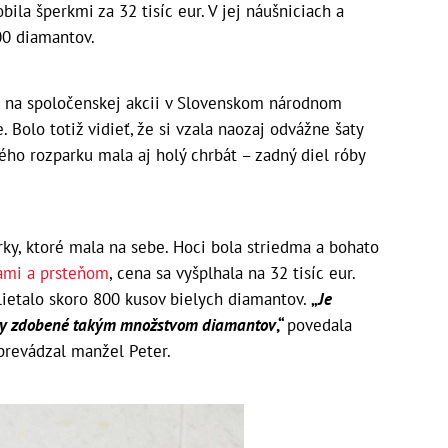
bila šperkmi za 32 tisíc eur. V jej náušniciach a
00 diamantov.
u na spoločenskej akcii v Slovenskom národnom
. Bolo totiž vidieť, že si vzala naozaj odvážne šaty
ho rozparku mala aj holý chrbát – zadný diel róby
erky, ktoré mala na sebe. Hoci bola striedma a bohato
cami a prsteňom
, cena sa vyšplhala na 32 tisíc eur.
rblietalo skoro 800 kusov bielych diamantov.
„​
Je
rky zdobené takým množstvom diamantov
,“
povedala
sprevádzal manžel Peter.