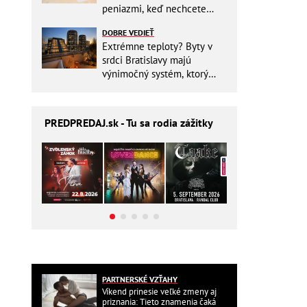
peniazmi, keď nechcete
zbytočne riskovať?
DOBRE VEDIEŤ
Extrémne teploty? Byty v
srdci Bratislavy majú
výnimočný systém, ktorý
ešte aj šetrí náklady
PREDPREDAJ
.sk - Tu sa rodia zážitky
PARTNERSKÉ VZŤAHY
Víkend prinesie veľké zmeny aj
priznania: Tieto znamenia čaká