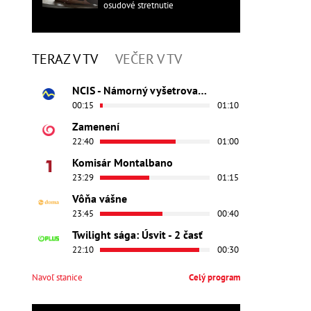
osudové stretnutie
TERAZ V TV
VEČER V TV
NCIS - Námorný vyšetrovací úrad
00:15
01:10
Zamenení
22:40
01:00
Komisár Montalbano
23:29
01:15
Vôňa vášne
23:45
00:40
Twilight sága: Úsvit - 2 časť
22:10
00:30
Navoľ stanice
Celý program