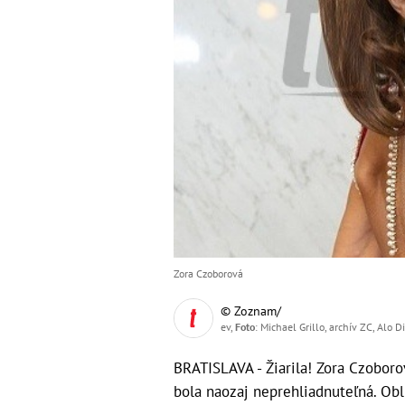
Zora Czoborová
© Zoznam/
ev,
Foto
: Michael Grillo, archív ZC, Alo 
BRATISLAVA - Žiarila! Zora Czoboro
bola naozaj neprehliadnuteľná. Obli