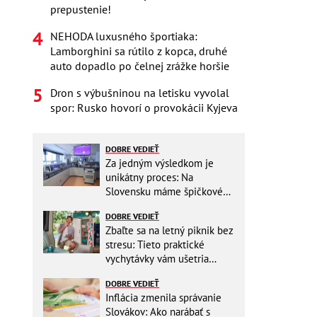
prepustenie!
NEHODA luxusného športiaka:
Lamborghini sa rútilo z kopca, druhé
auto dopadlo po čelnej zrážke horšie
Dron s výbušninou na letisku vyvolal
spor: Rusko hovorí o provokácii Kyjeva
DOBRE VEDIEŤ
Za jedným výsledkom je
unikátny proces: Na
Slovensku máme špičkové
pracovisko
DOBRE VEDIEŤ
Zbaľte sa na letný piknik bez
stresu: Tieto praktické
vychytávky vám ušetria
miesto v batohu!
DOBRE VEDIEŤ
Inflácia zmenila správanie
Slovákov: Ako narábať s