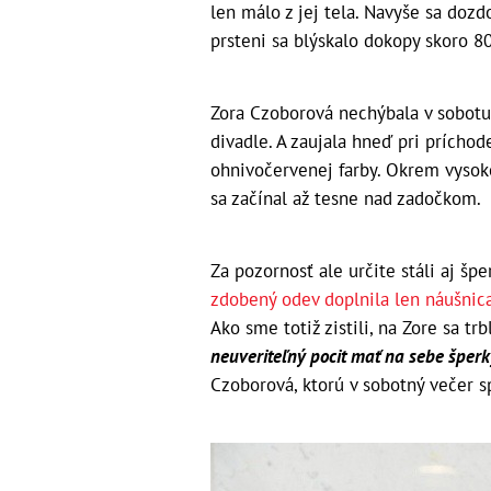
len málo z jej tela. Navyše sa dozdo
prsteni sa blýskalo dokopy skoro 8
Zora Czoborová nechýbala v sobot
divadle. A zaujala hneď pri príchode
ohnivočervenej farby. Okrem vysoké
sa začínal až tesne nad zadočkom.
Za pozornosť ale určite stáli aj šp
zdobený odev doplnila len náušni
Ako sme totiž zistili, na Zore sa t
neuveriteľný pocit mať na sebe špe
Czoborová, ktorú v sobotný večer 