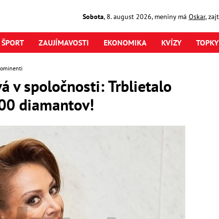
Sobota
,
8. august
2026
,
meniny má
Oskar
, za
ŠPORT
ZAUJÍMAVOSTI
EKONOMIKA
KVÍZY
TOPKY
rominenti
 v spoločnosti: Trblietalo
800 diamantov!