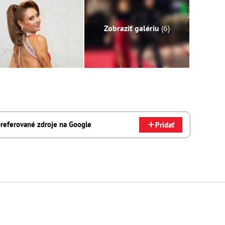
Zobraziť galériu
(6)
referované zdroje na Google
Pridať