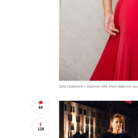
Zora Czoborová v úspornej róbe, ktorú doplnila lu
65
128