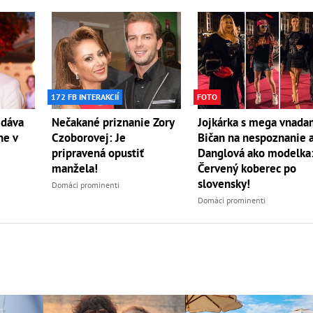
172 FB INTERAKCIÍ
FOTO
edáva
Nečakané priznanie Zory
Jojkárka s mega vnada
ne v
Czoborovej: Je
Bičan na nespoznanie 
pripravená opustiť
Danglová ako modelka
manžela!
Červený koberec po
slovensky!
Domáci prominenti
Domáci prominenti