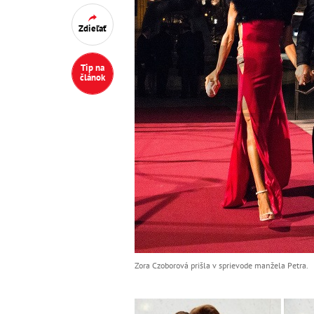
Zdieľať
Tip na
článok
Zora Czoborová prišla v sprievode manžela Petra.