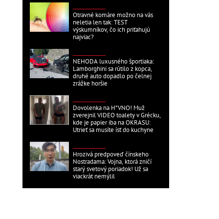
ZAHRANIČNÉ
Otravné komáre možno na vás
neletia len tak: TEST
výskumníkov, čo ich priťahujú
najviac?
ZAHRANIČNÉ
NEHODA luxusného športiaka:
Lamborghini sa rútilo z kopca,
druhé auto dopadlo po čelnej
zrážke horšie
ZAHRANIČNÉ
Dovolenka na H*VNO! Muž
zverejnil VIDEO toalety v Grécku,
kde je papier iba na OKRASU:
Utrieť sa musíte ísť do kuchyne
ZAHRANIČNÉ
Hrozivá predpoveď čínskeho
Nostradama: Vojna, ktorá zničí
starý svetový poriadok! Už sa
viackrát nemýlil