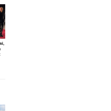
mi,
a
: