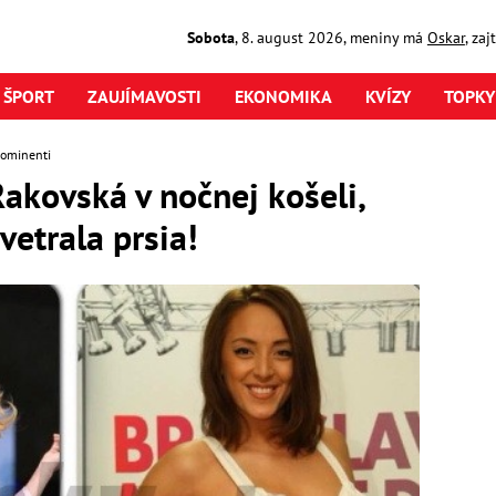
Sobota
,
8. august
2026
,
meniny má
Oskar
, za
ŠPORT
ZAUJÍMAVOSTI
EKONOMIKA
KVÍZY
TOPKY
rominenti
Rakovská v nočnej košeli,
vetrala prsia!