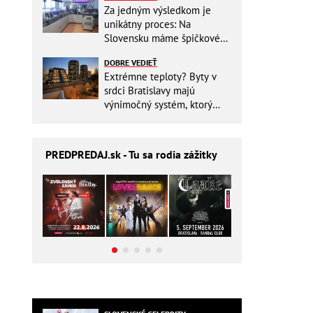
Za jedným výsledkom je
unikátny proces: Na
Slovensku máme špičkové
pracovisko
DOBRE VEDIEŤ
Extrémne teploty? Byty v
srdci Bratislavy majú
výnimočný systém, ktorý
ešte aj šetrí náklady
PREDPREDAJ
.sk - Tu sa rodia zážitky