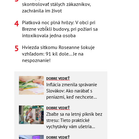
skontrolovať stálych zákazníkov,
zachránila im život
Piatková noc plná hrôzy: V obci pri
Brezne vzbĺkli budovy, pri požiari sa
intoxikovala jedna osoba
Hviezda sitkomu Roseanne šokuje
vzhľadom: 91 kíl dole... Je na
nespoznanie!
DOBRE VEDIEŤ
Inflácia zmenila správanie
Slovákov: Ako narábať s
peniazmi, keď nechcete
zbytočne riskovať?
DOBRE VEDIEŤ
Zbaľte sa na letný piknik bez
stresu: Tieto praktické
vychytávky vám ušetria
miesto v batohu!
DOBRE VEDIEŤ