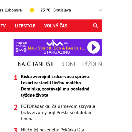
jtra Ľubomíra
23 °C
 TV
LIFESTYLE
VOĽNÝ ČAS
STREAM
NAŽIVO
Majk Spirit ft. Ego & Ben Cristovao
STARGAZING
NAJČÍTANEJŠIE
3 DNI
TÝŽDEŇ
Kiska zverejnil srdcervúcu správu:
Lekári zastavili liečbu malého
Dominika, zostávajú mu posledné
týždne života
FOTOhádanka: Za úsmevom skrývala
ťažký životný boj! Prešla si obdobím
temna...
Niečo jej nesedelo: Pekárka išla