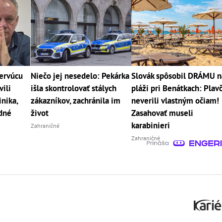
cervúcu
Niečo jej nesedelo: Pekárka
Slovák spôsobil DRÁMU n
vili
išla skontrolovať stálych
pláži pri Benátkach: Plavč
nika,
zákazníkov, zachránila im
neverili vlastným očiam!
dné
život
Zasahovať museli
karabinieri
Zahraničné
Zahraničné