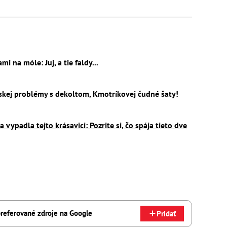
 na móle: Juj, a tie faldy...
skej problémy s dekoltom, Kmotríkovej čudné šaty!
vypadla tejto krásavici: Pozrite si, čo spája tieto dve
referované zdroje na Google
Pridať