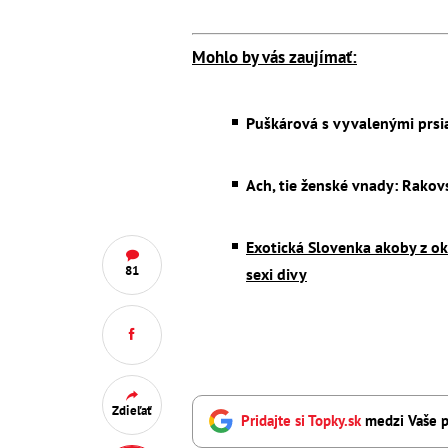
Mohlo by vás zaujímať:
Puškárová s vyvalenými prsiami
Ach, tie ženské vnady: Rakov
Exotická Slovenka akoby z oka 
81
sexi divy
Zdieľať
Pridajte si Topky.sk
medzi Vaše p