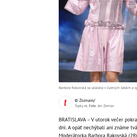
Barbora Rakovská sa ukázala v čudných šatách a sp
© Zoznam/
Topky.sk,
Foto
: Ján Zemiar
BRATISLAVA – V utorok večer pokra
dni. A opäť nechýbali ani známe tvá
Moderátorka Barbora Rakovská (28) 