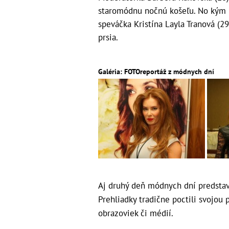
staromódnu nočnú košeľu. No kým b
speváčka Kristína Layla Tranová (29)
prsia.
Galéria: FOTOreportáž z módnych dní
Aj druhý deň módnych dní predstavi
Prehliadky tradične poctili svojou
obrazoviek či médií.