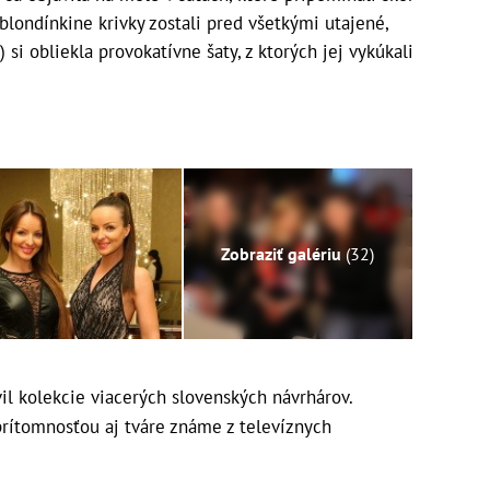
londínkine krivky zostali pred všetkými utajené,
 si obliekla provokatívne šaty, z ktorých jej vykúkali
Zobraziť galériu
(32)
l kolekcie viacerých slovenských návrhárov.
 prítomnosťou aj tváre známe z televíznych