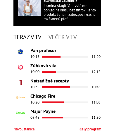
SLOVENSKÉ CELEBRITY
Jasmina Alagič Vrbovská mení
pohľad na krásu bez filtrov: Tento
produkt ženám zabezpečí krásnu
rozžiarenú pleť
TERAZ V TV
VEČER V TV
Pán profesor
10:15
11:20
Zúbková víla
10:00
12:15
Netradičné recepty
10:35
10:45
Chicago Fire
10:20
11:05
Major Payne
09:45
11:50
Navoľ stanice
Celý program