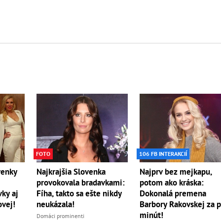
FOTO
106 FB INTERAKCIÍ
venky
Najkrajšia Slovenka
Najprv bez mejkapu,
provokovala bradavkami:
potom ako kráska:
vky aj
Fíha, takto sa ešte nikdy
Dokonalá premena
vej!
neukázala!
Barbory Rakovskej za p
minút!
Domáci prominenti