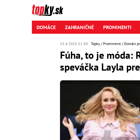
DOMÁCE
ZAHRANIČNÉ
PROMINENTI
15.4.2015 11:30
Topky
Prominenti
Domáci p
Fúha, to je móda: 
speváčka Layla pre