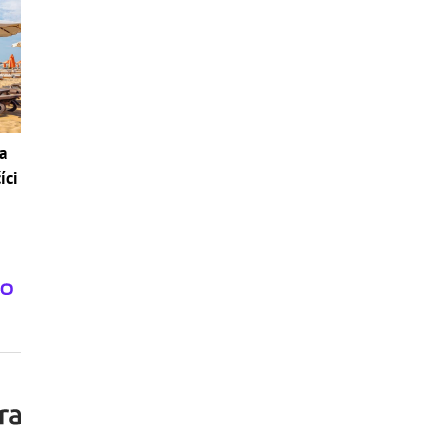
a
íci