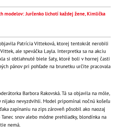
 modelov: Jurčenko lichotí každej žene, Kimlička
avila Patrícia Vitteková, ktorej tentokrát nerobili
ittek, ale speváčka Layla. Interpretka sa na akciu
kla si obtiahnuté biele šaty, ktoré boli v hornej časti
ých pánov pri pohľade na brunetku určite pracovala
derátorka Barbora Rakovská. Tá sa objavila na móle,
vky nijako nevyzdvihli. Model pripomínal nočnú košeľu
ďaka zapínaniu na zips zároveň pôsobil ako naozaj
e o Tanec snov alebo módne prehliadky, blondínka na
stie nemá.