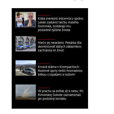
DOMÁCE
Kiska zverejnil srdcervúcu správu:
Lekári zastavili liečbu malého
Dominika, zostávajú mu
posledné týždne života
ZAHRANIČNÉ
Niečo jej nesedelo: Pekárka išla
skontrolovať stálych zákazníkov,
zachránila im život
DOMÁCE
Krvavá dráma v Krompachoch:
Rodinné spory riešili hromadnou
bitkou s lopatami a nožom!
DOMÁCE
Vír prachu sa dvíhal až k nebu: Pri
Rimavskej Sobote zaznamenali
jav podobný tornádu