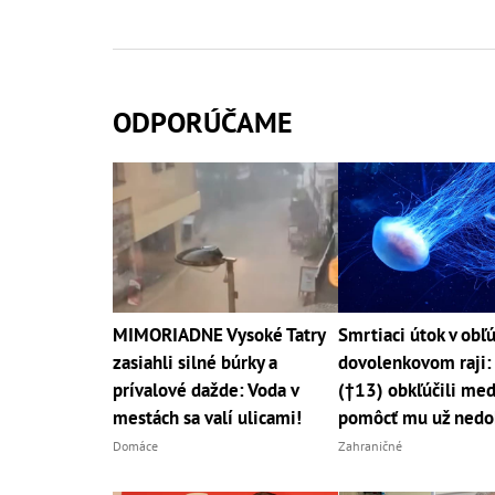
ODPORÚČAME
MIMORIADNE Vysoké Tatry
Smrtiaci útok v ob
zasiahli silné búrky a
dovolenkovom raji:
prívalové dažde: Voda v
(†13) obkľúčili med
mestách sa valí ulicami!
pomôcť mu už nedo
Domáce
Zahraničné