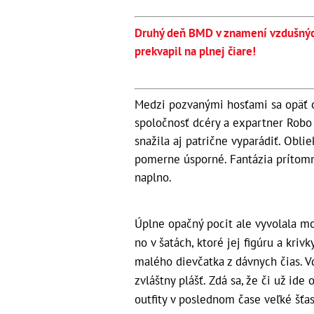
Druhý deň BMD v znamení vzdušných
prekvapil na plnej čiare!
Medzi pozvanými hosťami sa opäť obj
spoločnosť dcéry a expartner Robo V
snažila aj patrične vyparádiť. Oblie
pomerne úsporné. Fantázia prítomn
naplno.
Úplne opačný pocit ale vyvolala mo
no v šatách, ktoré jej figúru a kri
malého dievčatka z dávnych čias. V
zvláštny plášť. Zdá sa, že či už id
outfity v poslednom čase veľké šťa