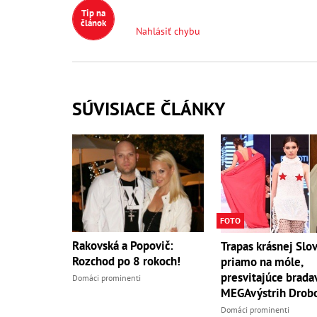
Tip na
článok
Nahlásiť chybu
SÚVISIACE ČLÁNKY
FOTO
Rakovská a Popovič:
Trapas krásnej Slo
Rozchod po 8 rokoch!
priamo na móle,
presvitajúce brada
Domáci prominenti
MEGAvýstrih Drobo
Domáci prominenti