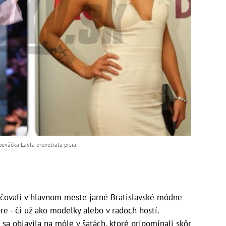
eváčka Layla prevetrala prsia.
čovali v hlavnom meste jarné Bratislavské módne
re - či už ako modelky alebo v radoch hostí.
sa objavila na móle v šatách, ktoré pripomínali skôr