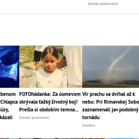
Domáci prominenti
ľúbenom
FOTOhádanka: Za úsmevom
Vír prachu sa dvíhal až k
 Chlapca
skrývala ťažký životný boj!
nebu: Pri Rimavskej Sob
úzy,
Prešla si obdobím temna...
zaznamenali jav podobný
kázali
tornádu
Domáci prominenti
Domáce