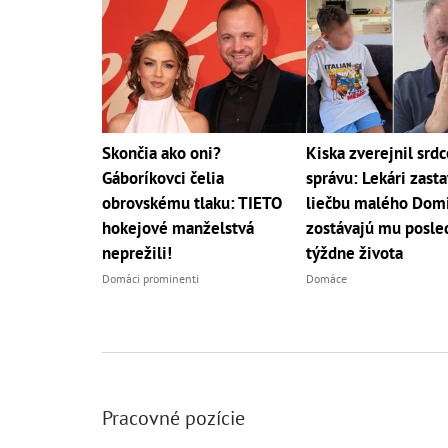
Skončia ako oni?
Kiska zverejnil srd
Gáboríkovci čelia
správu: Lekári zasta
obrovskému tlaku: TIETO
liečbu malého Domi
hokejové manželstvá
zostávajú mu posle
neprežili!
týždne života
Domáci prominenti
Domáce
Pracovné pozície