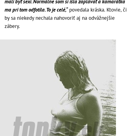
mali byť sexi. Normálne som si išla zaplávať a kamarátka
ma pri tom odfotila. To je celé,“
povedala kráska. Ktovie, či
by sa niekedy nechala nahovoriť aj na odvážnejšie
zábery.