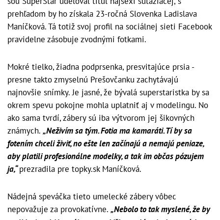
šou SuperStar udeľoval titul najsexi súťažiacej, s
prehľadom by ho získala 23-ročná Slovenka Ladislava
Maníčková. Tá totiž svoj profil na sociálnej sieti Facebook
pravidelne zásobuje zvodnými fotkami.
Mokré tielko, žiadna podprsenka, presvitajúce prsia -
presne takto zmyselnú Prešovčanku zachytávajú
najnovšie snímky. Je jasné, že bývalá superstaristka by sa
okrem spevu pokojne mohla uplatniť aj v modelingu. No
ako sama tvrdí, zábery sú iba výtvorom jej šikovných
známych.
„Neživím sa tým. Fotia ma kamaráti. Tí by sa
fotením chceli živiť, no ešte len začínajú a nemajú peniaze,
aby platili profesionálne modelky, a tak im občas pózujem
ja,“
prezradila pre topky.sk Maníčková.
Nádejná speváčka tieto umelecké zábery vôbec
nepovažuje za provokatívne.
„Nebolo to tak myslené, že by