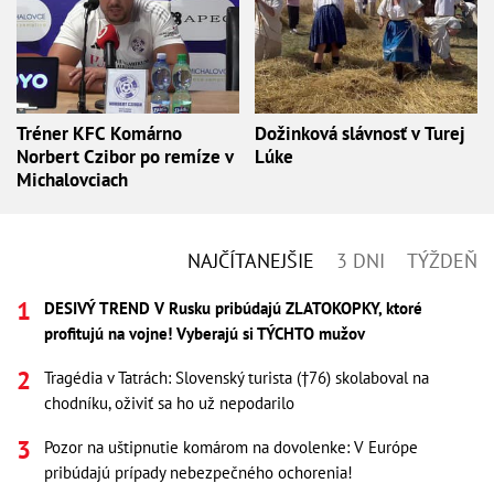
Tréner KFC Komárno
Dožinková slávnosť v Turej
Norbert Czibor po remíze v
Lúke
Michalovciach
NAJČÍTANEJŠIE
3 DNI
TÝŽDEŇ
DESIVÝ TREND V Rusku pribúdajú ZLATOKOPKY, ktoré
profitujú na vojne! Vyberajú si TÝCHTO mužov
Tragédia v Tatrách: Slovenský turista (†76) skolaboval na
chodníku, oživiť sa ho už nepodarilo
Pozor na uštipnutie komárom na dovolenke: V Európe
pribúdajú prípady nebezpečného ochorenia!