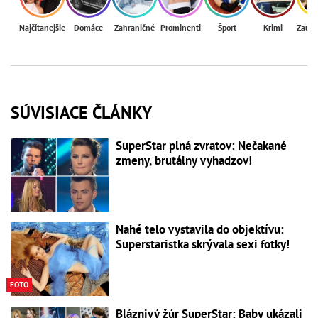
Najčítanejšie
Domáce
Zahraničné
Prominenti
Šport
Krimi
Zaují
SÚVISIACE ČLÁNKY
SuperStar plná zvratov: Nečakané
zmeny, brutálny vyhadzov!
Nahé telo vystavila do objektívu:
Superstaristka skrývala sexi fotky!
FOTO
Bláznivý žúr SuperStar: Baby ukázali