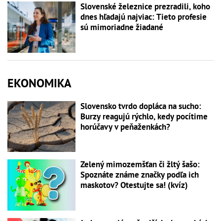
Slovenské železnice prezradili, koho
dnes hľadajú najviac: Tieto profesie
sú mimoriadne žiadané
EKONOMIKA
Slovensko tvrdo dopláca na sucho:
Burzy reagujú rýchlo, kedy pocítime
horúčavy v peňaženkách?
Zelený mimozemšťan či žltý šašo:
Spoznáte známe značky podľa ich
maskotov? Otestujte sa! (kvíz)