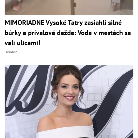
MIMORIADNE Vysoké Tatry zasiahli silné
búrky a prívalové dažde: Voda v mestách sa
valí ulicami!
Domáce