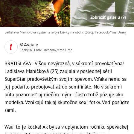
Zobraziť galériu
(9)
Ladislava Maníčková vystavila svoje krivky na obdiv. (Zdroj: Facebook/Yma Ume)
© Zoznam/
Topky.sk,
Foto
: Facebook/Yma Ume
BRATISLAVA - V šou nevýrazná, v súkromí provokatívna!
Ladislava Maníčková (23) zaujala v poslednej sérii
SuperStar predovšetkým svojím spevom. Vďaka nemu sa
jej podarilo prebojovať až do semifinále. No v súkromí
púta pozornosť aj niečím iným - často totiž pózuje ako
modelka. Vznikajú tak aj skutočne sexi fotky. Veď posúďte
sami.
Wau, to je kočka! Ak by sa v uplynulom ročníku speváckej