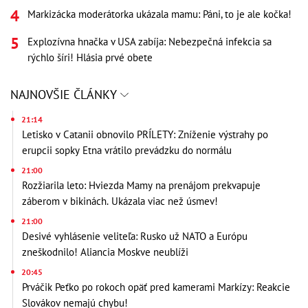
Markizácka moderátorka ukázala mamu: Páni, to je ale kočka!
Explozívna hnačka v USA zabíja: Nebezpečná infekcia sa
rýchlo šíri! Hlásia prvé obete
NAJNOVŠIE ČLÁNKY
21:14
Letisko v Catanii obnovilo PRÍLETY: Zníženie výstrahy po
erupcii sopky Etna vrátilo prevádzku do normálu
21:00
Rozžiarila leto: Hviezda Mamy na prenájom prekvapuje
záberom v bikinách. Ukázala viac než úsmev!
21:00
Desivé vyhlásenie veliteľa: Rusko už NATO a Európu
zneškodnilo! Aliancia Moskve neublíži
20:45
Prváčik Peťko po rokoch opäť pred kamerami Markízy: Reakcie
Slovákov nemajú chybu!