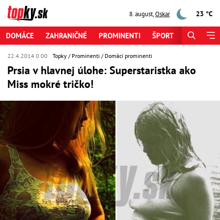
23 °C
8. august
,
Oskar
DOMÁCE
ZAHRANIČNÉ
PROMINENTI
ŠPORT
ZAUJÍMAV
22.4.2014 0:00
Topky
Prominenti
Domáci prominenti
Prsia v hlavnej úlohe: Superstaristka ako
Miss mokré tričko!