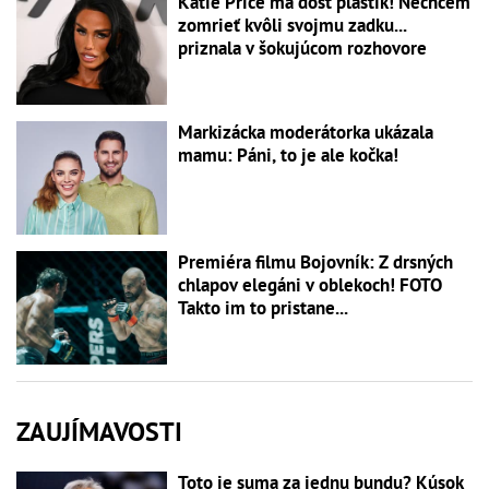
Katie Price má dosť plastík! Nechcem
zomrieť kvôli svojmu zadku...
priznala v šokujúcom rozhovore
Markizácka moderátorka ukázala
mamu: Páni, to je ale kočka!
Premiéra filmu Bojovník: Z drsných
chlapov elegáni v oblekoch! FOTO
Takto im to pristane...
ZAUJÍMAVOSTI
Toto je suma za jednu bundu? Kúsok