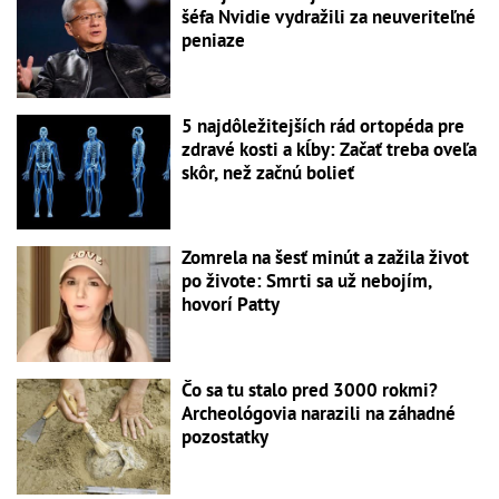
šéfa Nvidie vydražili za neuveriteľné
peniaze
5 najdôležitejších rád ortopéda pre
zdravé kosti a kĺby: Začať treba oveľa
skôr, než začnú bolieť
Zomrela na šesť minút a zažila život
po živote: Smrti sa už nebojím,
hovorí Patty
Čo sa tu stalo pred 3000 rokmi?
Archeológovia narazili na záhadné
pozostatky