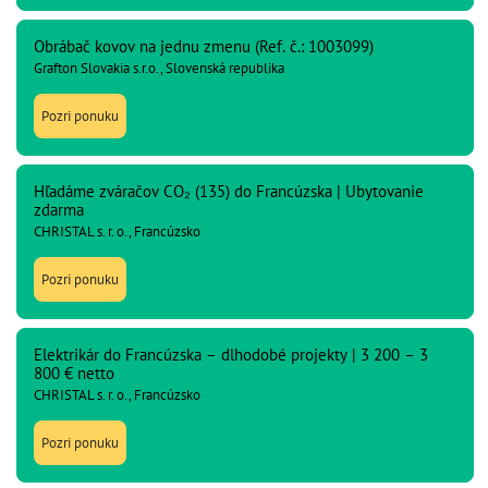
Obrábač kovov na jednu zmenu (Ref. č.: 1003099)
Grafton Slovakia s.r.o., Slovenská republika
Pozri ponuku
Hľadáme zváračov CO₂ (135) do Francúzska | Ubytovanie
zdarma
CHRISTAL s. r. o., Francúzsko
Pozri ponuku
Elektrikár do Francúzska – dlhodobé projekty | 3 200 – 3
800 € netto
CHRISTAL s. r. o., Francúzsko
Pozri ponuku