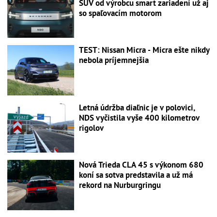
SUV od výrobcu smart zariadení už aj
so spaľovacím motorom
TEST: Nissan Micra - Micra ešte nikdy
nebola príjemnejšia
Letná údržba diaľnic je v polovici,
NDS vyčistila vyše 400 kilometrov
rigolov
Nová Trieda CLA 45 s výkonom 680
koní sa sotva predstavila a už má
rekord na Nurburgringu