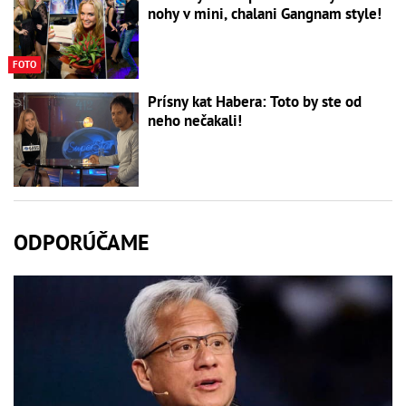
nohy v mini, chalani Gangnam style!
FOTO
Prísny kat Habera: Toto by ste od
neho nečakali!
ODPORÚČAME