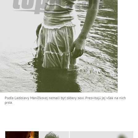
Podľa Ladislavy Maníčkovej nemali byť zábery sexi. Presvitajú jej však na nich
prsia.