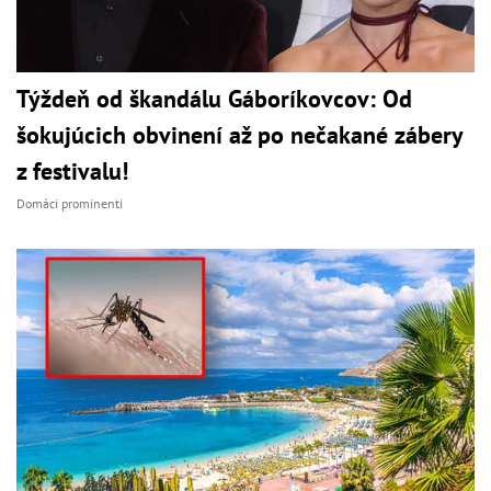
Týždeň od škandálu Gáboríkovcov: Od
šokujúcich obvinení až po nečakané zábery
z festivalu!
Domáci prominenti