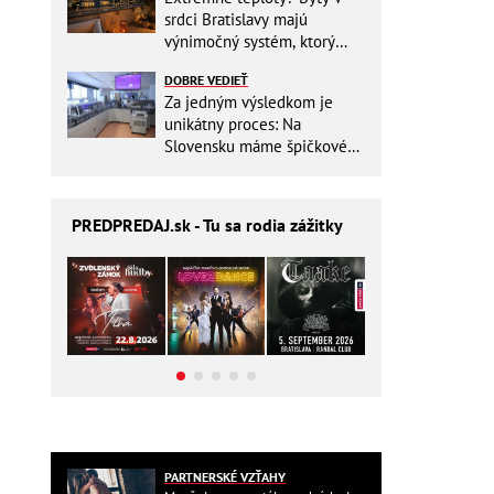
srdci Bratislavy majú
výnimočný systém, ktorý
ešte aj šetrí náklady
DOBRE VEDIEŤ
Za jedným výsledkom je
unikátny proces: Na
Slovensku máme špičkové
pracovisko
PREDPREDAJ
.sk - Tu sa rodia zážitky
PARTNERSKÉ VZŤAHY