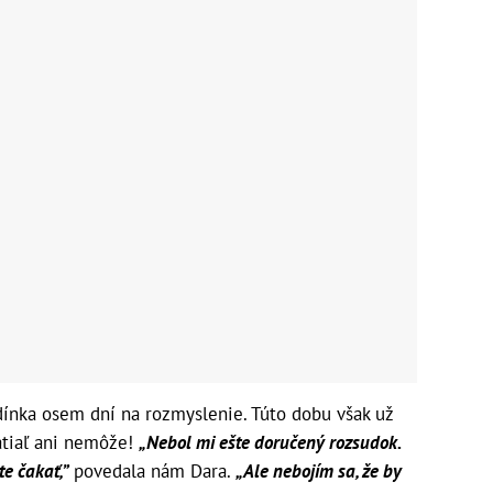
ínka osem dní na rozmyslenie. Túto dobu však už
atiaľ ani nemôže!
„Nebol mi ešte doručený rozsudok.
e čakať,”
povedala nám Dara.
„Ale nebojím sa, že by