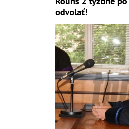
Rolins 2 týždne p
odvolať!