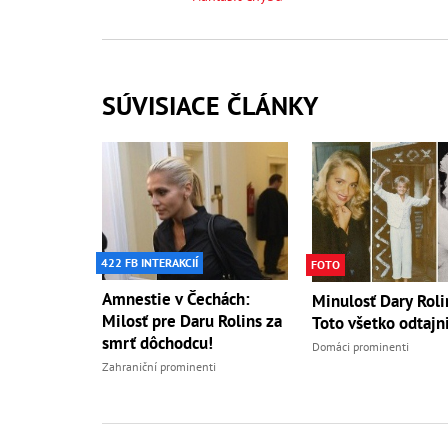
SÚVISIACE ČLÁNKY
422 FB INTERAKCIÍ
FOTO
Amnestie v Čechách:
Minulosť Dary Roli
Milosť pre Daru Rolins za
Toto všetko odtajni
smrť dôchodcu!
Domáci prominenti
Zahraniční prominenti