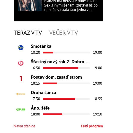
Manžel ma neustále podvádzal:
Sex s inými ženami zastavil až po
tom, čo sa stala táto jedna vec
TERAZ V TV
VEČER V TV
Smotánka
18:20
19:00
Šťastný nový rok 2: Dobro došli
16:50
19:00
Postav dom, zasaď strom
18:15
19:00
Druhá šanca
17:30
18:55
Áno, šéfe
18:00
19:10
Navoľ stanice
Celý program