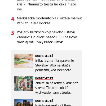
krížik! Namiesto trestu ho čaká niečo
iné
Markizácka moderátorka ukázala mamu:
Páni, to je ale kočka!
Požiar v blízkosti vojenského ústavu
Záhorie: Do akcie nasadili 90 hasičov,
dron aj vrtuľníky Black Hawk
DOBRE VEDIEŤ
Inflácia zmenila správanie
Slovákov: Ako narábať s
peniazmi, keď nechcete
zbytočne riskovať?
DOBRE VEDIEŤ
Zbaľte sa na letný piknik bez
stresu: Tieto praktické
vychytávky vám ušetria
miesto v batohu!
DOBRE VEDIEŤ
Extrémne teploty? Byty v