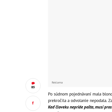
Reklama
85
Po súdnom pojednávaní mala blond
prekročila a odvolanie nepodala. Z
Keď človeku nepríde pošta, musí prost