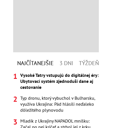
NAJČÍTANEJŠIE
3 DNI
TÝŽDEŇ
Vysoké Tatry vstupujú do digitálnej éry:
Ubytovací systém zjednoduší dane aj
cestovanie
Typ dronu, ktorý vybuchol v Bulharsku,
využíva Ukrajina: Pád hlásili neďaleko
dôležitého plynovodu
Mladík z Ukrajiny NAPADOL mníšku:
Začal po nej kričať a strhol jej z krku