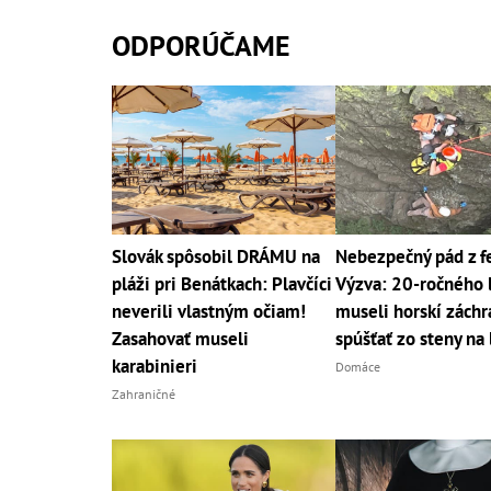
ODPORÚČAME
Slovák spôsobil DRÁMU na
Nebezpečný pád z fe
pláži pri Benátkach: Plavčíci
Výzva: 20-ročného 
neverili vlastným očiam!
museli horskí záchr
Zasahovať museli
spúšťať zo steny na
karabinieri
Domáce
Zahraničné