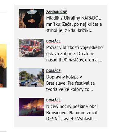
ZAHRANIČNÉ
Mladík z Ukrajiny NAPADOL
mníšku: Začal po nej kričať a
strhol jej z krku krížik!
Namiesto trestu ho čaká
DOMÁCE
niečo iné
Požiar v blízkosti vojenského
ústavu Záhorie: Do akcie
nasadili 90 hasičov, dron aj
vrtuľníky Black Hawk
DOMÁCE
Dopravný kolaps v
Bratislave: Pre festival sa
tvoria veľké kolóny zo
všetkých smerov
DOMÁCE
Ničivý nočný požiar v obci
Braväcovo: Plamene zničili
DESAŤ stavieb! Vyhlásili
MIMORIADNU situáciu