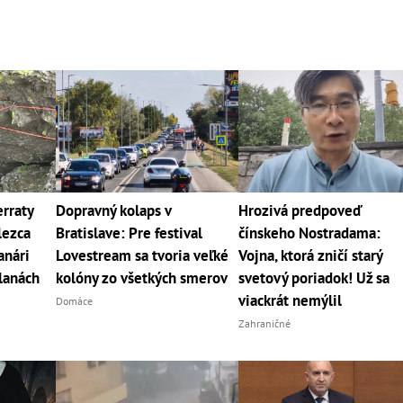
rraty
Dopravný kolaps v
Hrozivá predpoveď
lezca
Bratislave: Pre festival
čínskeho Nostradama:
anári
Lovestream sa tvoria veľké
Vojna, ktorá zničí starý
 lanách
kolóny zo všetkých smerov
svetový poriadok! Už sa
viackrát nemýlil
Domáce
Zahraničné