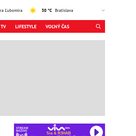
jtra Ľubomíra
30 °C
 TV
LIFESTYLE
VOĽNÝ ČAS
STREAM
NAŽIVO
Sia & R3HAB