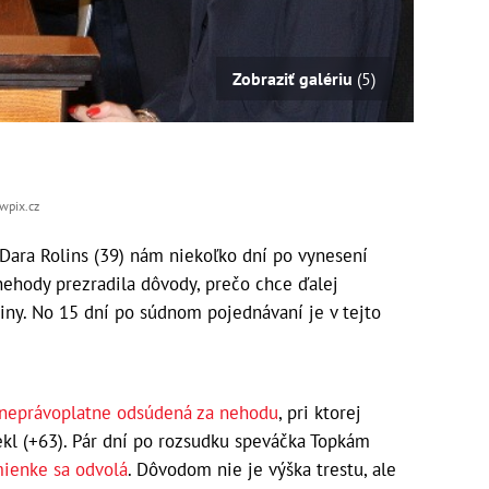
Zobraziť galériu
(5)
owpix.cz
Dara Rolins (39) nám niekoľko dní po vynesení
nehody prezradila dôvody, prečo chce ďalej
iny. No 15 dní po súdnom pojednávaní je v tejto
ľ neprávoplatne odsúdená za nehodu
, pri ktorej
ekl (+63). Pár dní po rozsudku speváčka Topkám
mienke sa odvolá
. Dôvodom nie je výška trestu, ale