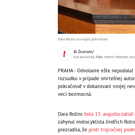
Dara Rolins so svojím právnikom.
© Zoznam/
Eva Janovická,
Foto
: Martin Mithofer, sh
PRAHA - Odvolanie ešte nepodala! 
rozsudku v prípade smrteľnej auto
pokračovať v dokazovaní svojej nev
veci bezmocná.
Dara Rolins
bola 13. augusta zatia
zahynul motocyklista Jindřich Rotr
prezradila, že
proti trojročnej pod