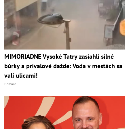
MIMORIADNE Vysoké Tatry zasiahli silné
búrky a prívalové dažde: Voda v mestách sa
valí ulicami!
Domáce