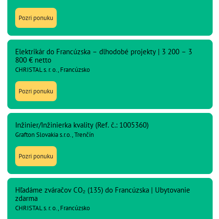
Pozri ponuku
Elektrikár do Francúzska – dlhodobé projekty | 3 200 – 3
800 € netto
CHRISTAL s. r. o., Francúzsko
Pozri ponuku
Inžinier/Inžinierka kvality (Ref. č.: 1005360)
Grafton Slovakia s.r.o., Trenčín
Pozri ponuku
Hľadáme zváračov CO₂ (135) do Francúzska | Ubytovanie
zdarma
CHRISTAL s. r. o., Francúzsko