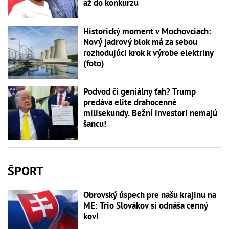
až do konkurzu
Historický moment v Mochovciach:
Nový jadrový blok má za sebou
rozhodujúci krok k výrobe elektriny
(foto)
Podvod či geniálny ťah? Trump
predáva elite drahocenné
milisekundy. Bežní investori nemajú
šancu!
ŠPORT
Obrovský úspech pre našu krajinu na
ME: Trio Slovákov si odnáša cenný
kov!