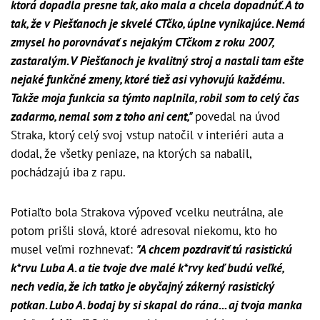
ktorá dopadla presne tak, ako mala a chcela dopadnúť. A to
tak, že v Piešťanoch je skvelé CTčko, úplne vynikajúce. Nemá
zmysel ho porovnávať s nejakým CTčkom z roku 2007,
zastaralým. V Piešťanoch je kvalitný stroj a nastali tam ešte
nejaké funkčné zmeny, ktoré tiež asi vyhovujú každému.
Takže moja funkcia sa týmto naplnila, robil som to celý čas
zadarmo, nemal som z toho ani cent,"
povedal na úvod
Straka, ktorý celý svoj vstup natočil v interiéri auta a
dodal, že všetky peniaze, na ktorých sa nabalil,
pochádzajú iba z rapu.
Potiaľto bola Strakova výpoveď vcelku neutrálna, ale
potom prišli slová, ktoré adresoval niekomu, kto ho
musel veľmi rozhnevať:
"A chcem pozdraviť tú rasistickú
k*rvu Luba A. a tie tvoje dve malé k*rvy keď budú veľké,
nech vedia, že ich tatko je obyčajný zákerný rasistický
potkan. Lubo A. bodaj by si skapal do rána... aj tvoja manka