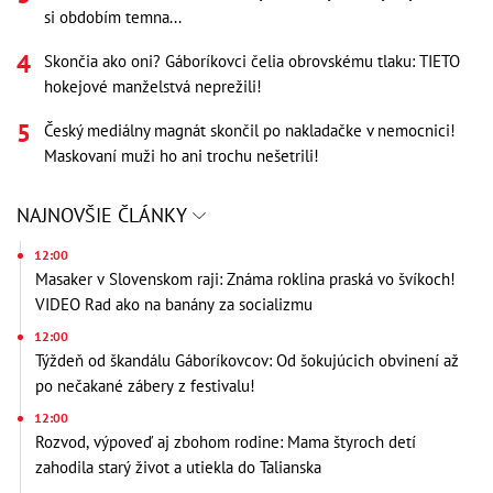
si obdobím temna...
Skončia ako oni? Gáboríkovci čelia obrovskému tlaku: TIETO
hokejové manželstvá neprežili!
Český mediálny magnát skončil po nakladačke v nemocnici!
Maskovaní muži ho ani trochu nešetrili!
NAJNOVŠIE ČLÁNKY
12:00
Masaker v Slovenskom raji: Známa roklina praská vo švíkoch!
VIDEO Rad ako na banány za socializmu
12:00
Týždeň od škandálu Gáboríkovcov: Od šokujúcich obvinení až
po nečakané zábery z festivalu!
12:00
Rozvod, výpoveď aj zbohom rodine: Mama štyroch detí
zahodila starý život a utiekla do Talianska