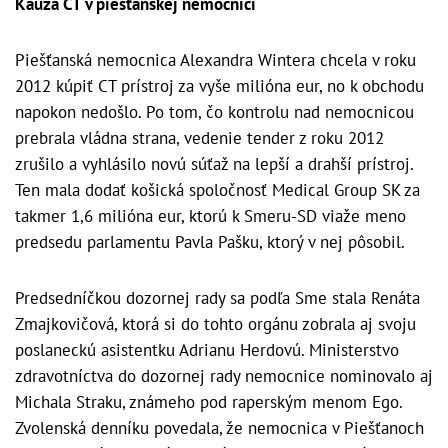
Kauza CT v piešťanskej nemocnici
Piešťanská nemocnica Alexandra Wintera chcela v roku
2012 kúpiť CT prístroj za vyše milióna eur, no k obchodu
napokon nedošlo. Po tom, čo kontrolu nad nemocnicou
prebrala vládna strana, vedenie tender z roku 2012
zrušilo a vyhlásilo novú súťaž na lepší a drahší prístroj.
Ten mala dodať košická spoločnosť Medical Group SK za
takmer 1,6 milióna eur, ktorú k Smeru-SD viaže meno
predsedu parlamentu Pavla Pašku, ktorý v nej pôsobil.
Predsedníčkou dozornej rady sa podľa Sme stala Renáta
Zmajkovičová, ktorá si do tohto orgánu zobrala aj svoju
poslaneckú asistentku Adrianu Herdovú. Ministerstvo
zdravotníctva do dozornej rady nemocnice nominovalo aj
Michala Straku, známeho pod raperským menom Ego.
Zvolenská denníku povedala, že nemocnica v Piešťanoch