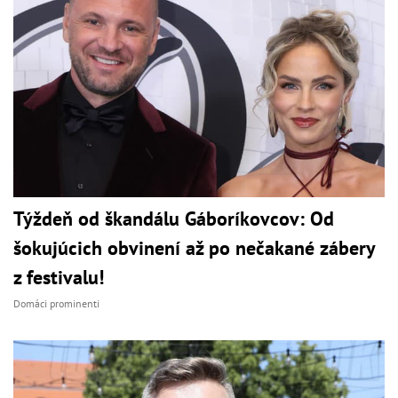
Týždeň od škandálu Gáboríkovcov: Od
šokujúcich obvinení až po nečakané zábery
z festivalu!
Domáci prominenti