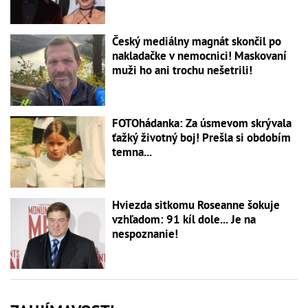
Český mediálny magnát skončil po
nakladačke v nemocnici! Maskovaní
muži ho ani trochu nešetrili!
FOTOhádanka: Za úsmevom skrývala
ťažký životný boj! Prešla si obdobím
temna...
Hviezda sitkomu Roseanne šokuje
vzhľadom: 91 kíl dole... Je na
nespoznanie!