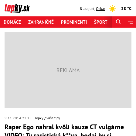
28 °C
8. august
,
Oskar
DOMÁCE
ZAHRANIČNÉ
PROMINENTI
ŠPORT
ZAUJÍMAV
9.11.2014 22:15
Topky
Vaše tipy
Raper Ego nahral kvôli kauze CT vulgárne
VIDEO: Ty rasistická k**va, bodaj by si