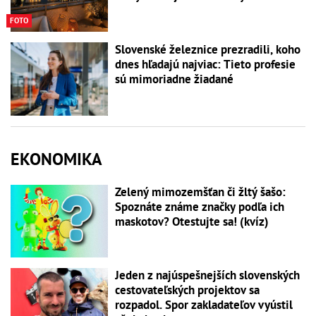
FOTO
Slovenské železnice prezradili, koho
dnes hľadajú najviac: Tieto profesie
sú mimoriadne žiadané
EKONOMIKA
Zelený mimozemšťan či žltý šašo:
Spoznáte známe značky podľa ich
maskotov? Otestujte sa! (kvíz)
Jeden z najúspešnejších slovenských
cestovateľských projektov sa
rozpadol. Spor zakladateľov vyústil