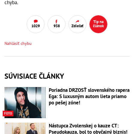
chyba.
Tip na
1029
938
Zdieľať
článok
Nahlásiť chybu
SÚVISIACE ČLÁNKY
Poriadna DRZOSŤ slovenského rapera
Ega: S luxusným autom lieta priamo
po pešej zóne!
FOTO
Nástupca Zvolenskej o kauze CT:
Pseudokauza, bol to obyčajný biznis!