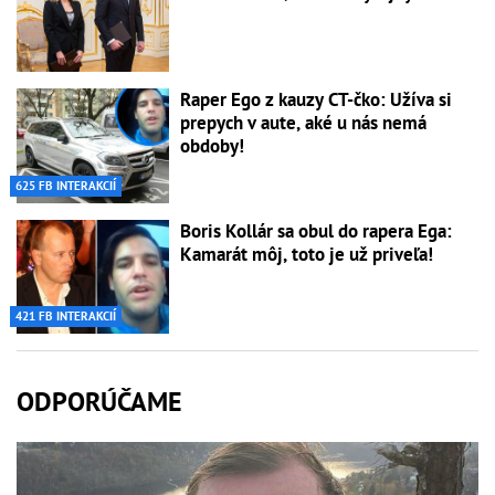
Raper Ego z kauzy CT-čko: Užíva si
prepych v aute, aké u nás nemá
obdoby!
625 FB INTERAKCIÍ
Boris Kollár sa obul do rapera Ega:
Kamarát môj, toto je už priveľa!
421 FB INTERAKCIÍ
ODPORÚČAME