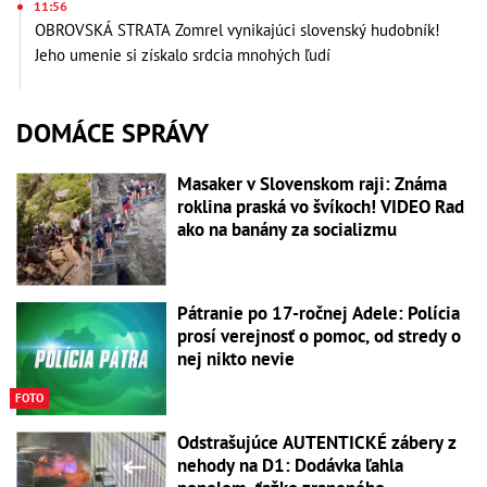
11:56
OBROVSKÁ STRATA Zomrel vynikajúci slovenský hudobník!
Jeho umenie si získalo srdcia mnohých ľudí
DOMÁCE SPRÁVY
Masaker v Slovenskom raji: Známa
roklina praská vo švíkoch! VIDEO Rad
ako na banány za socializmu
Pátranie po 17-ročnej Adele: Polícia
prosí verejnosť o pomoc, od stredy o
nej nikto nevie
FOTO
Odstrašujúce AUTENTICKÉ zábery z
nehody na D1: Dodávka ľahla