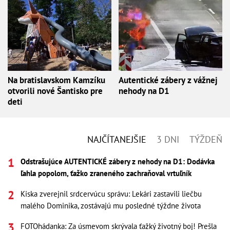
Na bratislavskom Kamzíku
Autentické zábery z vážnej
otvorili nové Šantisko pre
nehody na D1
deti
NAJČÍTANEJŠIE
3 DNI
TÝŽDEŇ
Odstrašujúce AUTENTICKÉ zábery z nehody na D1: Dodávka
ľahla popolom, ťažko zraneného zachraňoval vrtuľník
Kiska zverejnil srdcervúcu správu: Lekári zastavili liečbu
malého Dominika, zostávajú mu posledné týždne života
FOTOhádanka: Za úsmevom skrývala ťažký životný boj! Prešla