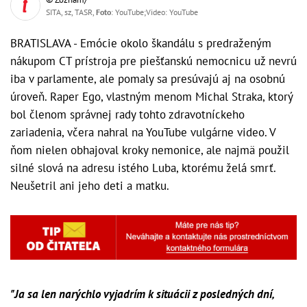
SITA, sz, TASR,
Foto
: YouTube;Video: YouTube
BRATISLAVA - Emócie okolo škandálu s predraženým
nákupom CT prístroja pre piešťanskú nemocnicu už nevrú
iba v parlamente, ale pomaly sa presúvajú aj na osobnú
úroveň. Raper Ego, vlastným menom Michal Straka, ktorý
bol členom správnej rady tohto zdravotníckeho
zariadenia, včera nahral na YouTube vulgárne video. V
ňom nielen obhajoval kroky nemonice, ale najmä použil
silné slová na adresu istého Luba, ktorému želá smrť.
Neušetril ani jeho deti a matku.
"Ja sa len narýchlo vyjadrím k situácii z posledných dní,