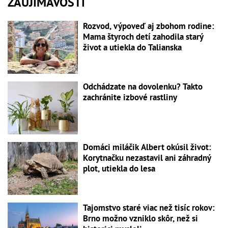
ZAUJÍMAVOSTI
Rozvod, výpoveď aj zbohom rodine:
Mama štyroch detí zahodila starý
život a utiekla do Talianska
Odchádzate na dovolenku? Takto
zachránite izbové rastliny
Domáci miláčik Albert okúsil život:
Korytnačku nezastavil ani záhradný
plot, utiekla do lesa
Tajomstvo staré viac než tisíc rokov:
Brno možno vzniklo skôr, než si