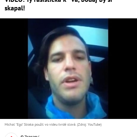
skapal!
Michal "Ego" Straka použil vo videu tvrdé slová. (Zdroj: YouTube)
© Zoznam/