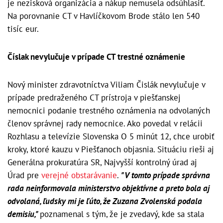
je nezisková organizácia a nákup nemusela odsúhlasiť.
Na porovnanie CT v Havlíčkovom Brode stálo len 540
tisíc eur.
Číslak nevylučuje v prípade CT trestné oznámenie
Nový minister zdravotníctva Viliam Čislák nevylučuje v
prípade predraženého CT prístroja v piešťanskej
nemocnici podanie trestného oznámenia na odvolaných
členov správnej rady nemocnice. Ako povedal v relácii
Rozhlasu a televízie Slovenska O 5 minút 12, chce urobiť
kroky, ktoré kauzu v Piešťanoch objasnia. Situáciu rieši aj
Generálna prokuratúra SR, Najvyšší kontrolný úrad aj
Úrad pre
verejné obstarávanie
.
"V tomto prípade správna
rada neinformovala ministerstvo objektívne a preto bola aj
odvolaná, ľudsky mi je ľúto, že Zuzana Zvolenská podala
demisiu,"
poznamenal s tým, že je zvedavý, kde sa stala