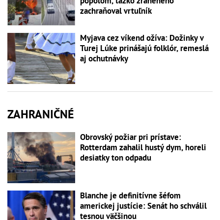
popolom, ťažko zraneného
zachraňoval vrtuľník
Myjava cez víkend ožíva: Dožinky v
Turej Lúke prinášajú folklór, remeslá
aj ochutnávky
ZAHRANIČNÉ
Obrovský požiar pri prístave:
Rotterdam zahalil hustý dym, horeli
desiatky ton odpadu
Blanche je definitívne šéfom
americkej justície: Senát ho schválil
tesnou väčšinou