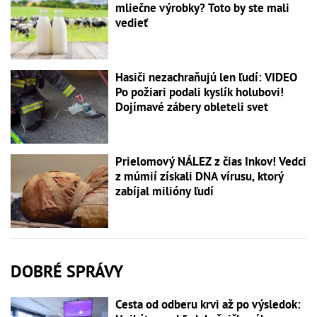
mliečne výrobky? Toto by ste mali
vedieť
Hasiči nezachraňujú len ľudí: VIDEO
Po požiari podali kyslík holubovi!
Dojímavé zábery obleteli svet
Prielomový NÁLEZ z čias Inkov! Vedci
z múmií získali DNA vírusu, ktorý
zabíjal milióny ľudí
DOBRÉ SPRÁVY
Cesta od odberu krvi až po výsledok: