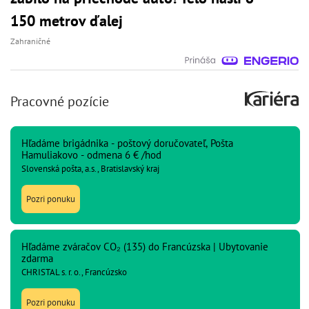
150 metrov ďalej
Zahraničné
Pracovné pozície
Hľadáme brigádnika - poštový doručovateľ, Pošta
Hamuliakovo - odmena 6 € /hod
Slovenská pošta, a.s., Bratislavský kraj
Pozri ponuku
Hľadáme zváračov CO₂ (135) do Francúzska | Ubytovanie
zdarma
CHRISTAL s. r. o., Francúzsko
Pozri ponuku