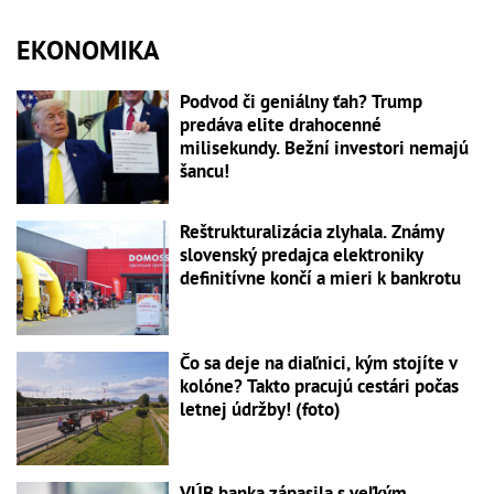
EKONOMIKA
Podvod či geniálny ťah? Trump
predáva elite drahocenné
milisekundy. Bežní investori nemajú
šancu!
Reštrukturalizácia zlyhala. Známy
slovenský predajca elektroniky
definitívne končí a mieri k bankrotu
Čo sa deje na diaľnici, kým stojíte v
kolóne? Takto pracujú cestári počas
letnej údržby! (foto)
VÚB banka zápasila s veľkým