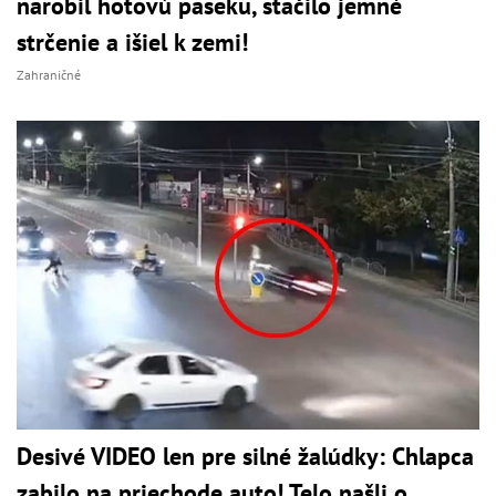
narobil hotovú paseku, stačilo jemné
strčenie a išiel k zemi!
Zahraničné
Desivé VIDEO len pre silné žalúdky: Chlapca
zabilo na priechode auto! Telo našli o