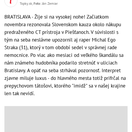
Topky.sk,
Foto
: Ján Zemiar
BRATISLAVA - Žije si na vysokej nohe! Začiatkom
novembra rezonovala Slovenskom kauza okolo nákupu
predraženého CT prístroja v Piešťanoch. V súvislosti s
tým na seba neslávne upozornil aj raper Michal Ego
Straka (31), ktorý v tom období sedel v správnej rade
nemocnice. Po viac ako mesiaci od veľkého škandálu sa
nám známeho hudobníka podarilo stretnúť v uliciach
Bratislavy. A opäť na seba strhával pozornosť. Interpret
zjavne miluje luxus - do hlavného mesta totiž prifrčal na
prepychovom tátošovi, ktorého "imidž" sa v našej krajine
len tak nevidí.