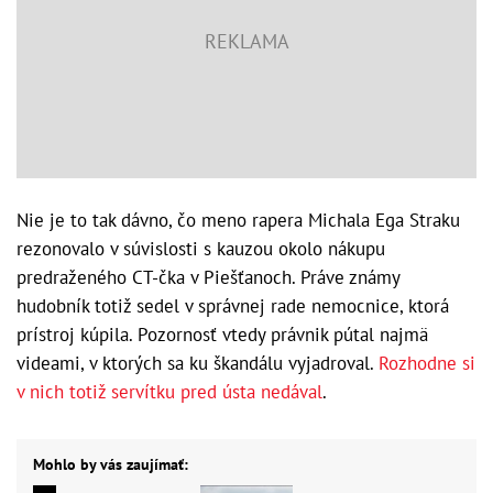
Nie je to tak dávno, čo meno rapera Michala Ega Straku
rezonovalo v súvislosti s kauzou okolo nákupu
predraženého CT-čka v Piešťanoch. Práve známy
hudobník totiž sedel v správnej rade nemocnice, ktorá
prístroj kúpila. Pozornosť vtedy právnik pútal najmä
videami, v ktorých sa ku škandálu vyjadroval.
Rozhodne si
v nich totiž servítku pred ústa nedával
.
Mohlo by vás zaujímať: