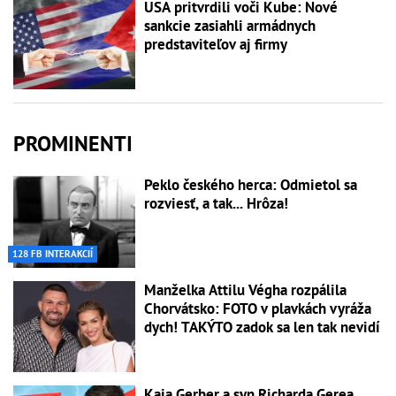
USA pritvrdili voči Kube: Nové
sankcie zasiahli armádnych
predstaviteľov aj firmy
PROMINENTI
Peklo českého herca: Odmietol sa
rozviesť, a tak... Hrôza!
128 FB INTERAKCIÍ
Manželka Attilu Végha rozpálila
Chorvátsko: FOTO v plavkách vyráža
dych! TAKÝTO zadok sa len tak nevidí
Kaia Gerber a syn Richarda Gerea