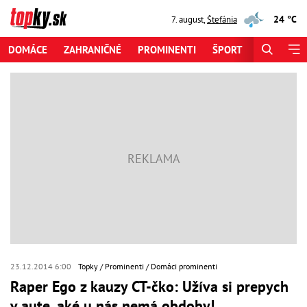
24 °C
7. august
,
Štefánia
DOMÁCE
ZAHRANIČNÉ
PROMINENTI
ŠPORT
ZAUJÍMAV
23.12.2014 6:00
Topky
Prominenti
Domáci prominenti
Raper Ego z kauzy CT-čko: Užíva si prepych
v aute, aké u nás nemá obdoby!