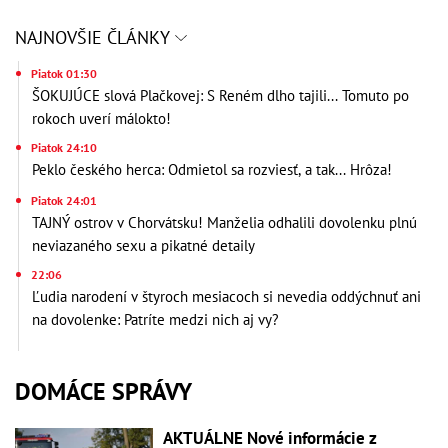
NAJNOVŠIE ČLÁNKY
Piatok 01:30
ŠOKUJÚCE slová Plačkovej: S Reném dlho tajili... Tomuto po
rokoch uverí málokto!
Piatok 24:10
Peklo českého herca: Odmietol sa rozviesť, a tak... Hrôza!
Piatok 24:01
TAJNÝ ostrov v Chorvátsku! Manželia odhalili dovolenku plnú
neviazaného sexu a pikatné detaily
22:06
Ľudia narodení v štyroch mesiacoch si nevedia oddýchnuť ani
na dovolenke: Patríte medzi nich aj vy?
DOMÁCE SPRÁVY
AKTUÁLNE Nové informácie z