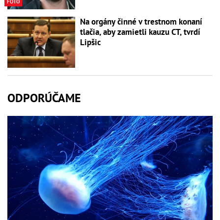
FOTO
Na orgány činné v trestnom konaní
tlačia, aby zamietli kauzu CT, tvrdí
Lipšic
ODPORÚČAME