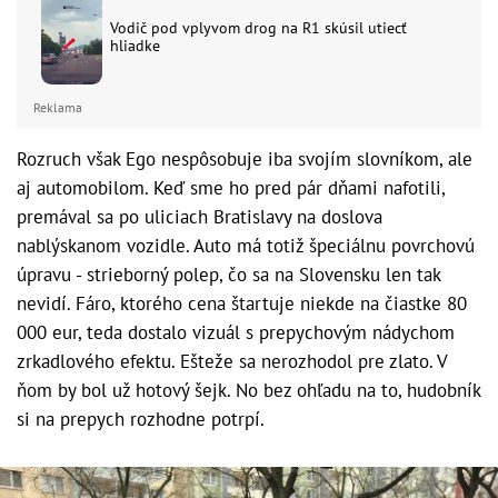
Vodič pod vplyvom drog na R1 skúsil utiecť
hliadke
Reklama
Rozruch však Ego nespôsobuje iba svojím slovníkom, ale
aj automobilom. Keď sme ho pred pár dňami nafotili,
premával sa po uliciach Bratislavy na doslova
nablýskanom vozidle. Auto má totiž špeciálnu povrchovú
úpravu - strieborný polep, čo sa na Slovensku len tak
nevidí. Fáro, ktorého cena štartuje niekde na čiastke 80
000 eur, teda dostalo vizuál s prepychovým nádychom
zrkadlového efektu. Ešteže sa nerozhodol pre zlato. V
ňom by bol už hotový šejk. No bez ohľadu na to, hudobník
si na prepych rozhodne potrpí.