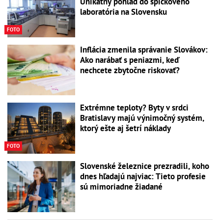
Unikátny pohľad do špičkového
laboratória na Slovensku
FOTO
Inflácia zmenila správanie Slovákov:
Ako narábať s peniazmi, keď
nechcete zbytočne riskovať?
Extrémne teploty? Byty v srdci
Bratislavy majú výnimočný systém,
ktorý ešte aj šetrí náklady
FOTO
Slovenské železnice prezradili, koho
dnes hľadajú najviac: Tieto profesie
sú mimoriadne žiadané