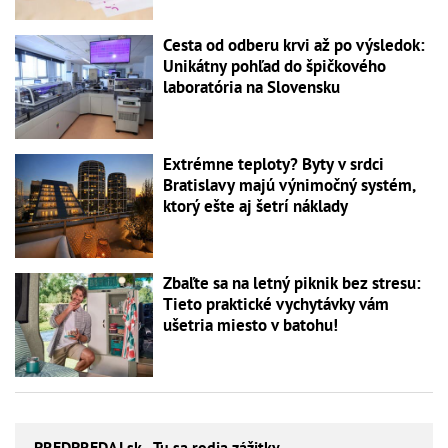
Cesta od odberu krvi až po výsledok:
Unikátny pohľad do špičkového
laboratória na Slovensku
Extrémne teploty? Byty v srdci
Bratislavy majú výnimočný systém,
ktorý ešte aj šetrí náklady
Zbaľte sa na letný piknik bez stresu:
Tieto praktické vychytávky vám
ušetria miesto v batohu!
PREDPREDAJ
.sk - Tu sa rodia zážitky