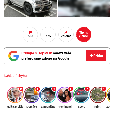
Tip na
308
625
Zdieľať
článok
Pridajte si Topky.sk
medzi Vaše
Pridať
preferované zdroje na Google
Nahlásiť chybu
16
3
6
5
7
4
Najčítanejšie
Domáce
Zahraničné
Prominenti
Šport
Krimi
Zaují