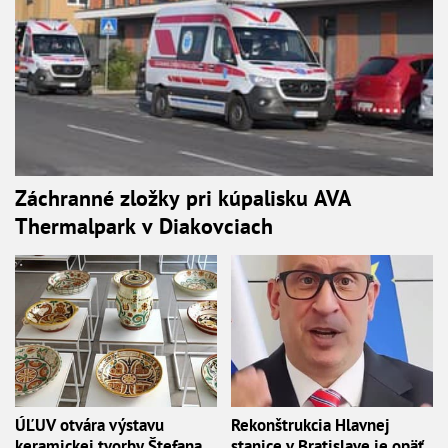
Záchranné zložky pri kúpalisku AVA
Thermalpark v Diakovciach
ÚĽUV otvára výstavu
Rekonštrukcia Hlavnej
keramickej tvorby Štefana
stanice v Bratislave je opäť