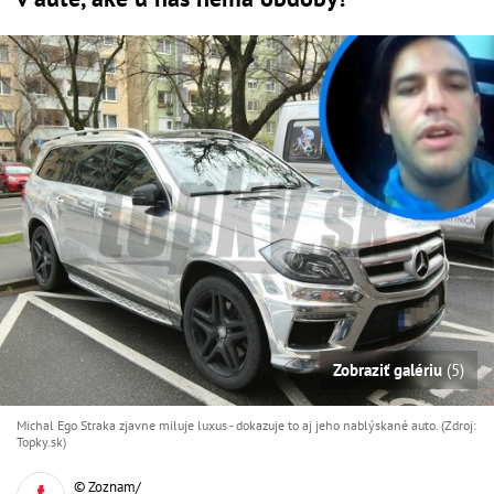
Zobraziť galériu
(5)
Michal Ego Straka zjavne miluje luxus - dokazuje to aj jeho nablýskané auto. (Zdroj:
Topky.sk)
© Zoznam/