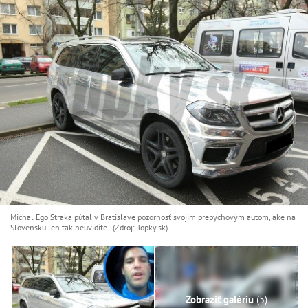
Michal Ego Straka pútal v Bratislave pozornosť svojim prepychovým autom, aké na
Slovensku len tak neuvidíte. (Zdroj: Topky.sk)
Zobraziť galériu
(5)