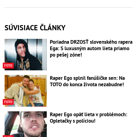
SÚVISIACE ČLÁNKY
Poriadna DRZOSŤ slovenského rapera
Ega: S luxusným autom lieta priamo
po pešej zóne!
FOTO
Raper Ego splnil fanúšičke sen: Na
TOTO do konca života nezabudne!
FOTO
Raper Ego opäť lieta v problémoch:
Opletačky s políciou!