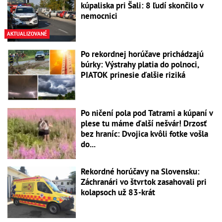
kúpaliska pri Šali: 8 ľudí skončilo v
nemocnici
AKTUALIZOVANÉ
Po rekordnej horúčave prichádzajú
búrky: Výstrahy platia do polnoci,
PIATOK prinesie ďalšie riziká
Po ničení pola pod Tatrami a kúpaní v
plese tu máme ďalší nešvár! Drzosť
bez hraníc: Dvojica kvôli fotke vošla
do...
Rekordné horúčavy na Slovensku:
Záchranári vo štvrtok zasahovali pri
kolapsoch už 83-krát