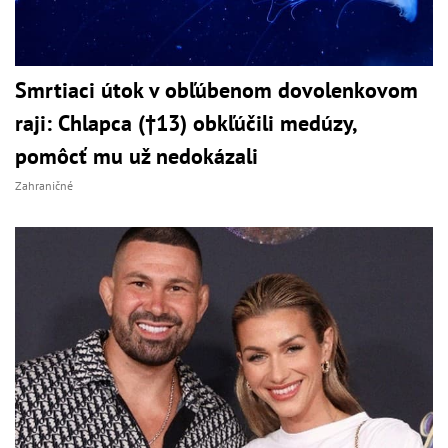
Smrtiaci útok v obľúbenom dovolenkovom
raji: Chlapca (†13) obkľúčili medúzy,
pomôcť mu už nedokázali
Zahraničné