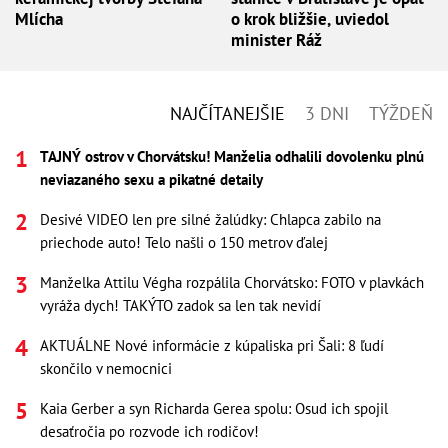
Mlícha
o krok bližšie, uviedol
minister Ráž
NAJČÍTANEJŠIE
3 DNI
TÝŽDEŇ
TAJNÝ ostrov v Chorvátsku! Manželia odhalili dovolenku plnú
neviazaného sexu a pikatné detaily
Desivé VIDEO len pre silné žalúdky: Chlapca zabilo na
priechode auto! Telo našli o 150 metrov ďalej
Manželka Attilu Végha rozpálila Chorvátsko: FOTO v plavkách
vyráža dych! TAKÝTO zadok sa len tak nevidí
AKTUÁLNE Nové informácie z kúpaliska pri Šali: 8 ľudí
skončilo v nemocnici
Kaia Gerber a syn Richarda Gerea spolu: Osud ich spojil
desaťročia po rozvode ich rodičov!