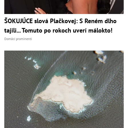
ŠOKUJÚCE slová Plačkovej: S Reném dlho
tajili... Tomuto po rokoch uverí málokto!
Domáci prominenti