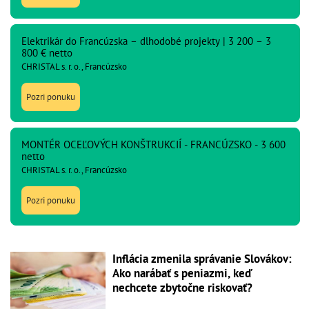
Elektrikár do Francúzska – dlhodobé projekty | 3 200 – 3
800 € netto
CHRISTAL s. r. o., Francúzsko
Pozri ponuku
MONTÉR OCEĽOVÝCH KONŠTRUKCIÍ - FRANCÚZSKO - 3 600
netto
CHRISTAL s. r. o., Francúzsko
Pozri ponuku
Inflácia zmenila správanie Slovákov:
Ako narábať s peniazmi, keď
nechcete zbytočne riskovať?