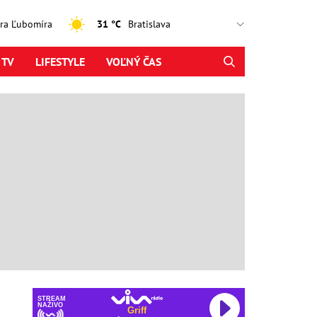
jtra Ľubomíra
31 °C
 TV
LIFESTYLE
VOĽNÝ ČAS
STREAM
NAŽIVO
Griff