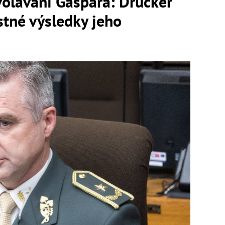
volávaní Gašpara: Drucker
ostné výsledky jeho