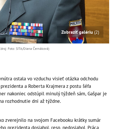
Zobraziť galériu
(2)
Zdroj: Foto: SITA/Diana Černáková)
nútra ostala vo vzduchu visieť otázka odchodu
 prezidenta a Roberta Krajmera z postu šéfa
mer nakoniec odstúpil minulý týždeň sám, Gašpar je
na rozhodnutie dni až týždne.
sko zverejnilo na svojom Facebooku krátky sumár
ého prezidenta dosiahol, resp. nedosiahol. Práca