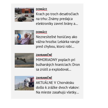
DOMÁCE
Krach po troch desaťročiach
na trhu: Známy predajca
elektroniky zavrel brány a
mieri do bankrotu!
DOMÁCE
Neznesiteľné horúčavy ako
vážna hrozba: Lekárka varuje
pred chybou, ktorú robí
väčšina starších ľudí!
ZAHRANIČNÉ
MIMORIADNY poplach pri
bulharských hraniciach: Dron
sa zrútil a explodoval
neďaleko plynovodu!
ZAHRANIČNÉ
AKTUÁLNE V Chorvátsku
došlo k zrážke dvoch vlakov:
Na mieste zasahujú všetky
záchranné zložky