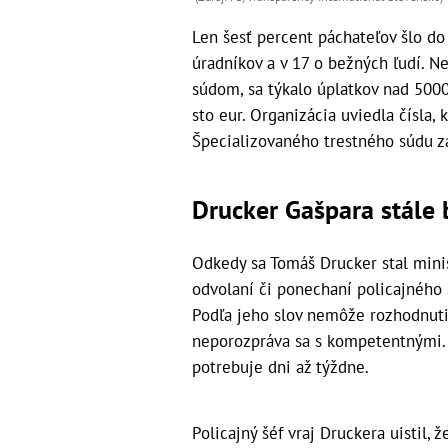
Len šesť percent páchateľov šlo do 
úradníkov a v 17 o bežných ľudí. Ne
súdom, sa týkalo úplatkov nad 500
sto eur. Organizácia uviedla čísla,
Špecializovaného trestného súdu z
Drucker Gašpara stále 
Odkedy sa Tomáš Drucker stal mini
odvolaní či ponechaní policajného š
Podľa jeho slov nemôže rozhodnutie 
neporozpráva sa s kompetentnými. 
potrebuje dni až týždne.
Policajný šéf vraj Druckera uistil,