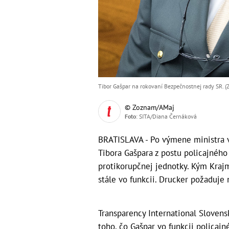
Tibor Gašpar na rokovaní Bezpečnostnej rady SR. (
© Zoznam/AMaj
Foto
: SITA/Diana Černáková
BRATISLAVA - Po výmene ministra v
Tibora Gašpara z postu policajného
protikorupčnej jednotky. Kým Kraj
stále vo funkcii. Drucker požaduje 
Transparency International Sloven
toho, čo Gašpar vo funkcii policajn