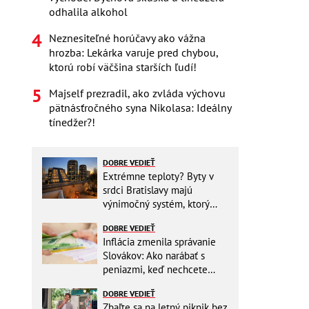
odhalila alkohol
Neznesiteľné horúčavy ako vážna
hrozba: Lekárka varuje pred chybou,
ktorú robí väčšina starších ľudí!
Majself prezradil, ako zvláda výchovu
pätnásťročného syna Nikolasa: Ideálny
tínedžer?!
DOBRE VEDIEŤ
Extrémne teploty? Byty v
srdci Bratislavy majú
výnimočný systém, ktorý
ešte aj šetrí náklady
DOBRE VEDIEŤ
Inflácia zmenila správanie
Slovákov: Ako narábať s
peniazmi, keď nechcete
zbytočne riskovať?
DOBRE VEDIEŤ
Zbaľte sa na letný piknik bez