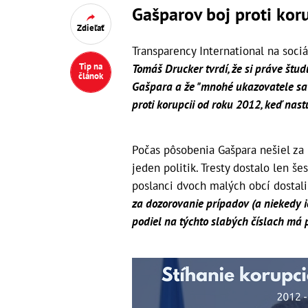
Gašparov boj proti koru
Zdieľať
Transparency International na sociál
Tip na
Tomáš Drucker tvrdí, že si práve štud
článok
Gašpara a že "mnohé ukazovatele sa 
proti korupcii od roku 2012, keď nastú
Počas pôsobenia Gašpara nešiel za 
jeden politik. Tresty dostalo len še
poslanci dvoch malých obcí dostal
za dozorovanie prípadov (a niekedy ic
podiel na týchto slabých číslach má p