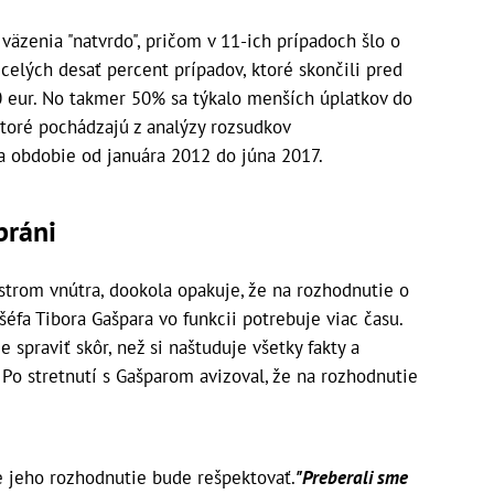
väzenia "natvrdo", pričom v 11-ich prípadoch šlo o
celých desať percent prípadov, ktoré skončili pred
0 eur. No takmer 50% sa týkalo menších úplatkov do
 ktoré pochádzajú z analýzy rozsudkov
a obdobie od januára 2012 do júna 2017.
bráni
strom vnútra, dookola opakuje, že na rozhodnutie o
éfa Tibora Gašpara vo funkcii potrebuje viac času.
spraviť skôr, než si naštuduje všetky fakty a
Po stretnutí s Gašparom avizoval, že na rozhodnutie
 že jeho rozhodnutie bude rešpektovať.
"Preberali sme