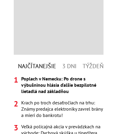
NAJČÍTANEJŠIE
3 DNI
TÝŽDEŇ
Poplach v Nemecku: Po drone s
výbušninou hlásia ďalšie bezpilotné
lietadlá nad základňou
Krach po troch desaťročiach na trhu:
Známy predajca elektroniky zavrel brány
a mieri do bankrotu!
Veľká policajná akcia v prevádzkach na
východe: Dychová skúška u tínedžera