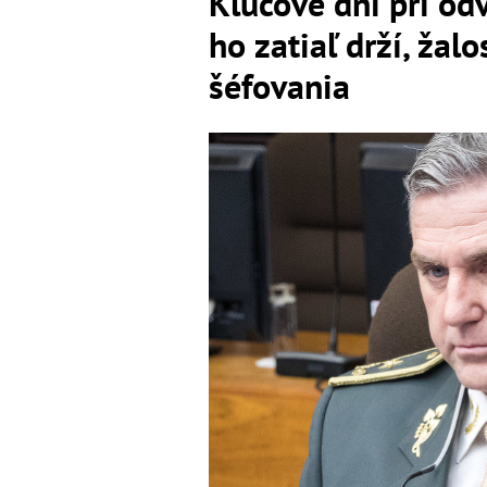
Kľúčové dni pri od
ho zatiaľ drží, žal
šéfovania