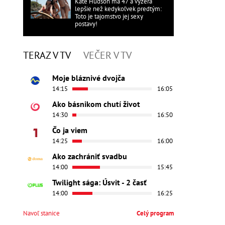
Kate Hudson má 47 a vyzerá
lepšie než kedykoľvek predtým:
Toto je tajomstvo jej sexy
postavy!
TERAZ V TV
VEČER V TV
Moje bláznivé dvojča
14:15
16:05
Ako básnikom chutí život
14:30
16:50
Čo ja viem
14:25
16:00
Ako zachrániť svadbu
14:00
15:45
Twilight sága: Úsvit - 2 časť
14:00
16:25
Navoľ stanice
Celý program