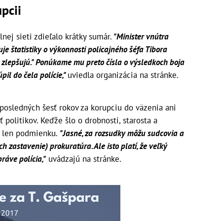
pcii
nej sieti zdieľalo krátky sumár.
"Minister vnútra
uje štatistiky o výkonnosti policajného šéfa Tibora
zlepšujú." Ponúkame mu preto čísla o výsledkoch boja
pil do čela polície,"
uviedla organizácia na stránke.
posledných šesť rokov za korupciu do väzenia ani
sť politikov. Keďže šlo o drobnosti, starosta a
i len podmienku.
"Jasné, za rozsudky môžu sudcovia a
h zastavenie) prokuratúra. Ale isto platí, že veľký
ráve polícia,"
uvádzajú na stránke.