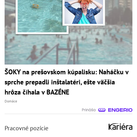
ŠOKY na prešovskom kúpalisku: Naháčku v
sprche prepadli inštalatéri, ešte väčšia
hrôza číhala v BAZÉNE
Domáce
Pracovné pozície