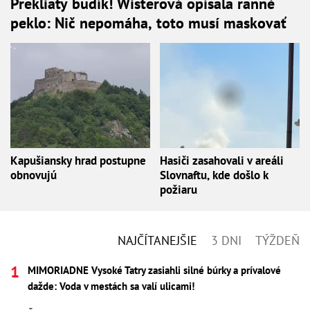
Prekliaty budík! Wisterová opísala ranné
peklo: Nič nepomáha, toto musí maskovať
Kapušiansky hrad postupne
Hasiči zasahovali v areáli
obnovujú
Slovnaftu, kde došlo k
požiaru
NAJČÍTANEJŠIE
3 DNI
TÝŽDEŇ
MIMORIADNE Vysoké Tatry zasiahli silné búrky a prívalové
dažde: Voda v mestách sa valí ulicami!