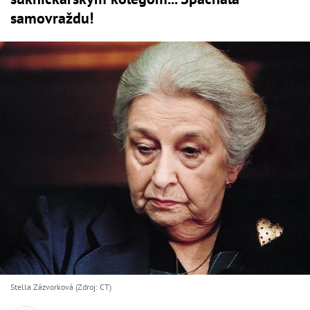
samovraždu!
Stella Zázvorková (Zdroj: CT)