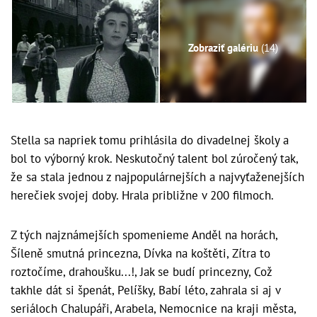
Zobraziť galériu
(14)
Stella sa napriek tomu prihlásila do divadelnej školy a
bol to výborný krok. Neskutočný talent bol zúročený tak,
že sa stala jednou z najpopulárnejších a najvyťaženejších
herečiek svojej doby. Hrala približne v 200 filmoch.
Z tých najznámejších spomenieme Anděl na horách,
Šíleně smutná princezna, Dívka na koštěti, Zítra to
roztočíme, drahoušku...!, Jak se budí princezny, Což
takhle dát si špenát, Pelíšky, Babí léto, zahrala si aj v
seriáloch Chalupáři, Arabela, Nemocnice na kraji města,