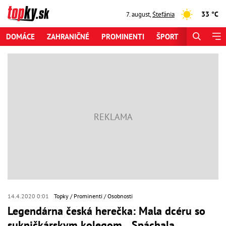
33 °C
7. august
,
Štefánia
DOMÁCE
ZAHRANIČNÉ
PROMINENTI
ŠPORT
ZAUJÍMAV
14.4.2020 0:01
Topky
Prominenti
Osobnosti
Legendárna česká herečka: Mala dcéru so
sukničkárskym kolegom... Spáchala