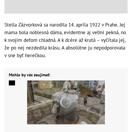
Stella Zázvorková sa narodila 14. apríla 1922 v Prahe. Jej
mama bola noblesná dáma, evidentne aj veľmi pekná, no
k svojim deťom chladná. A k dcére až krutá – vyčítala jej,
že po nej nezdedila krásu. A absolútne ju nepodporovala
v sne byť herečkou.
Mohlo by vás zaujímať: