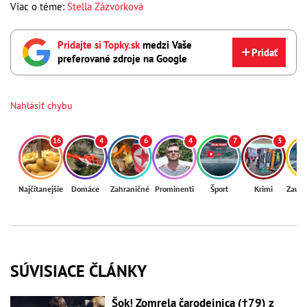
Viac o téme:
Stella Zázvorková
Pridajte si Topky.sk
medzi Vaše
Pridať
preferované zdroje na Google
Nahlásiť chybu
16
4
6
4
7
3
Najčítanejšie
Domáce
Zahraničné
Prominenti
Šport
Krimi
Zaují
SÚVISIACE ČLÁNKY
Šok! Zomrela čarodejnica (†79) z