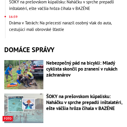
ŠOKY na prešovskom kúpalisku: Naháčku v sprche prepadli
inštalatéri, ešte väčšia hrôza číhala v BAZÉNE
16:59
Dráma v Tatrách: Na priecestí narazil osobný vlak do auta,
cestujúci mali obrovské šťastie
DOMÁCE SPRÁVY
Nebezpečný pád na bicykli: Mladý
cyklista skončil po zranení v rukách
záchranárov
ŠOKY na prešovskom kúpalisku:
Naháčku v sprche prepadli inštalatéri,
ešte väčšia hrôza číhala v BAZÉNE
FOTO