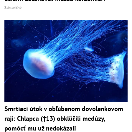
Zahraničné
Smrtiaci útok v obľúbenom dovolenkovom
raji: Chlapca (†13) obkľúčili medúzy,
pomôcť mu už nedokázali