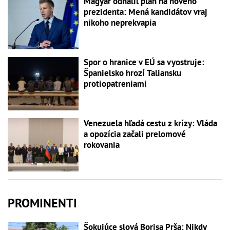
Magyar odhalil plán na nového
prezidenta: Mená kandidátov vraj
nikoho neprekvapia
Spor o hranice v EÚ sa vyostruje:
Španielsko hrozí Taliansku
protiopatreniami
Venezuela hľadá cestu z krízy: Vláda
a opozícia začali prelomové
rokovania
PROMINENTI
Šokujúce slová Borisa Prša: Nikdy