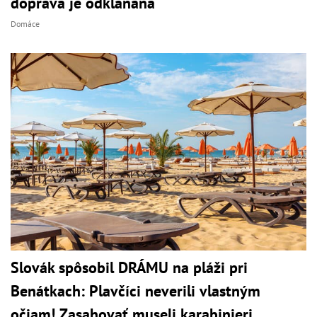
doprava je odklaňaná
Domáce
Slovák spôsobil DRÁMU na pláži pri
Benátkach: Plavčíci neverili vlastným
očiam! Zasahovať museli karabinieri