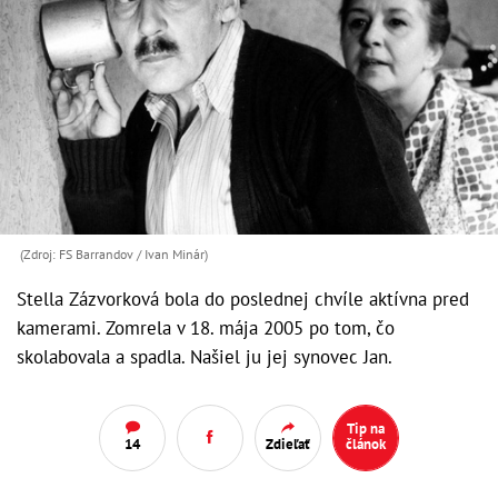
(Zdroj: FS Barrandov / Ivan Minár)
Stella Zázvorková bola do poslednej chvíle aktívna pred
kamerami. Zomrela v 18. mája 2005 po tom, čo
skolabovala a spadla. Našiel ju jej synovec Jan.
Tip na
14
Zdieľať
článok