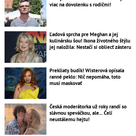
viac na dovolenku s rodičmi!
Ľadová sprcha pre Meghan a jej
kulinársku šou! Ikona životného štýlu
jej naložila: Nestačí si obliecť zásteru
Prekliaty budík! Wisterová opísala
ranné peklo: Nič nepomáha, toto
musí maskovať
Česká moderátorka už roky randí so
slávnou speváčkou, ale... Čelí
neustálemu hejtu!