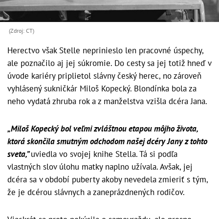
(Zdroj: CT)
Herectvo však Stelle neprinieslo len pracovné úspechy,
ale poznačilo aj jej súkromie. Do cesty sa jej totiž hneď v
úvode kariéry priplietol slávny český herec, no zároveň
vyhlásený sukničkár Miloš Kopecký. Blondínka bola za
neho vydatá zhruba rok a z manželstva vzišla dcéra Jana.
„Miloš Kopecký bol veľmi zvláštnou etapou môjho života,
ktorá skončila smutným odchodom našej dcéry Jany z tohto
sveta,”
uviedla vo svojej knihe Stella. Tá si podľa
vlastných slov úlohu matky naplno užívala. Avšak, jej
dcéra sa v období puberty akoby nevedela zmieriť s tým,
že je dcérou slávnych a zaneprázdnených rodičov.