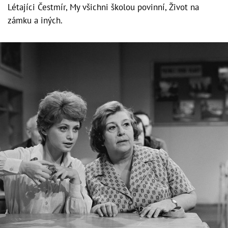
Létajíci Čestmír, My všichni školou povinní, Život na
zámku a iných.