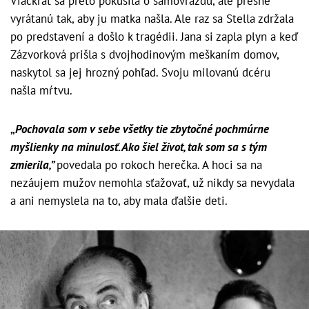
Viackrát sa preto pokúsila o samovraždu, ale presne
vyrátanú tak, aby ju matka našla. Ale raz sa Stella zdržala
po predstavení a došlo k tragédii. Jana si zapla plyn a keď
Zázvorková prišla s dvojhodinovým meškaním domov,
naskytol sa jej hrozný pohľad. Svoju milovanú dcéru
našla mŕtvu.
„
Pochovala som v sebe všetky tie zbytočné pochmúrne
myšlienky na minulosť. Ako šiel život, tak som sa s tým
zmierila,”
povedala po rokoch herečka. A hoci sa na
nezáujem mužov nemohla sťažovať, už nikdy sa nevydala
a ani nemyslela na to, aby mala ďalšie deti.