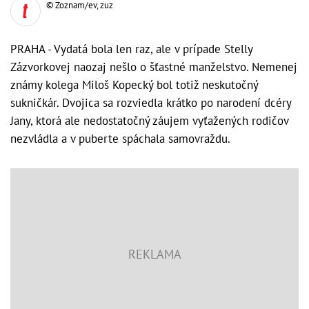
© Zoznam/ev, zuz
PRAHA - Vydatá bola len raz, ale v prípade Stelly
Zázvorkovej naozaj nešlo o šťastné manželstvo. Nemenej
známy kolega Miloš Kopecký bol totiž neskutočný
sukničkár. Dvojica sa rozviedla krátko po narodení dcéry
Jany, ktorá ale nedostatočný záujem vyťažených rodičov
nezvládla a v puberte spáchala samovraždu.