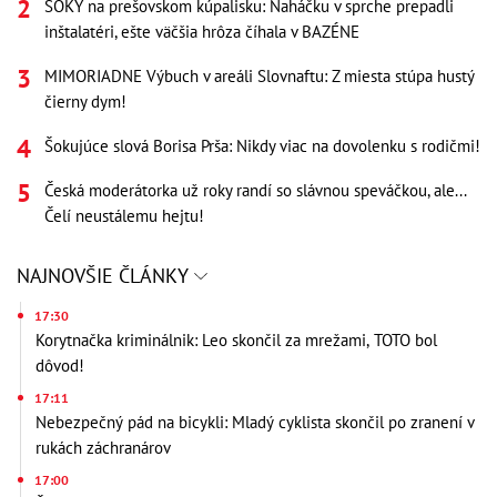
ŠOKY na prešovskom kúpalisku: Naháčku v sprche prepadli
inštalatéri, ešte väčšia hrôza číhala v BAZÉNE
MIMORIADNE Výbuch v areáli Slovnaftu: Z miesta stúpa hustý
čierny dym!
Šokujúce slová Borisa Prša: Nikdy viac na dovolenku s rodičmi!
Česká moderátorka už roky randí so slávnou speváčkou, ale...
Čelí neustálemu hejtu!
NAJNOVŠIE ČLÁNKY
17:30
Korytnačka kriminálnik: Leo skončil za mrežami, TOTO bol
dôvod!
17:11
Nebezpečný pád na bicykli: Mladý cyklista skončil po zranení v
rukách záchranárov
17:00