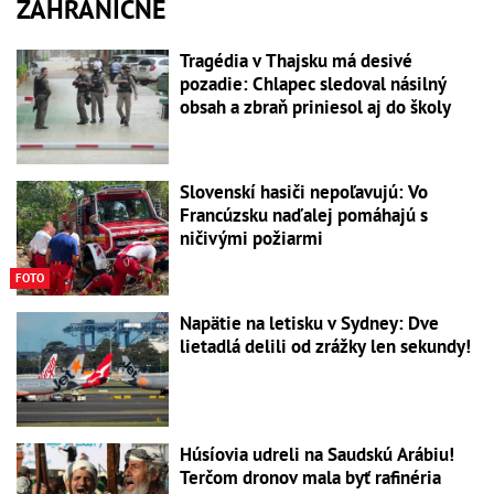
ZAHRANIČNÉ
Tragédia v Thajsku má desivé
pozadie: Chlapec sledoval násilný
obsah a zbraň priniesol aj do školy
Slovenskí hasiči nepoľavujú: Vo
Francúzsku naďalej pomáhajú s
ničivými požiarmi
FOTO
Napätie na letisku v Sydney: Dve
lietadlá delili od zrážky len sekundy!
Húsíovia udreli na Saudskú Arábiu!
Terčom dronov mala byť rafinéria