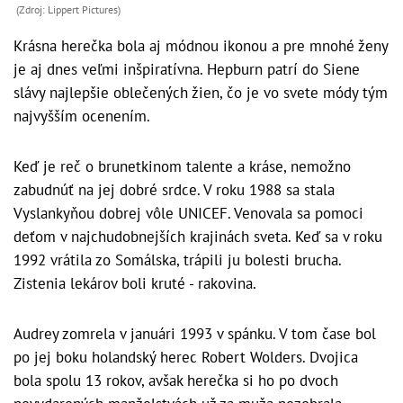
(Zdroj: Lippert Pictures)
Krásna herečka bola aj módnou ikonou a pre mnohé ženy
je aj dnes veľmi inšpiratívna. Hepburn patrí do Siene
slávy najlepšie oblečených žien, čo je vo svete módy tým
najvyšším ocenením.
Keď je reč o brunetkinom talente a kráse, nemožno
zabudnúť na jej dobré srdce. V roku 1988 sa stala
Vyslankyňou dobrej vôle UNICEF. Venovala sa pomoci
deťom v najchudobnejších krajinách sveta. Keď sa v roku
1992 vrátila zo Somálska, trápili ju bolesti brucha.
Zistenia lekárov boli kruté - rakovina.
Audrey zomrela v januári 1993 v spánku. V tom čase bol
po jej boku holandský herec Robert Wolders. Dvojica
bola spolu 13 rokov, avšak herečka si ho po dvoch