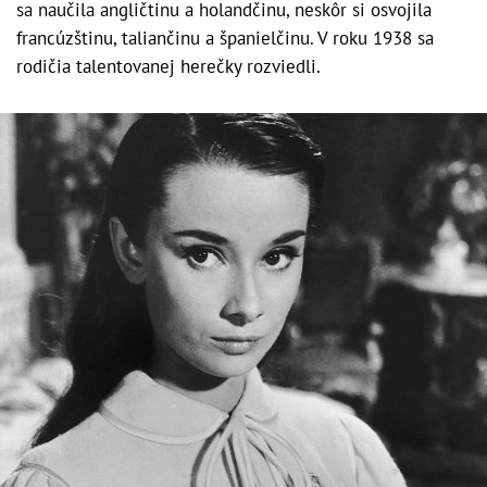
sa naučila angličtinu a holandčinu, neskôr si osvojila
francúzštinu, taliančinu a španielčinu. V roku 1938 sa
rodičia talentovanej herečky rozviedli.