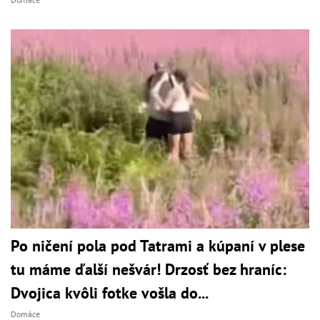
Po ničení pola pod Tatrami a kúpaní v plese
tu máme ďalší nešvár! Drzosť bez hraníc:
Dvojica kvôli fotke vošla do...
Domáce