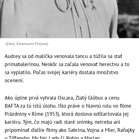
(Zdroj: Paramount Pictures)
Audrey sa od malička venovala tancu a túžila sa stať
primabalerínou. Neskôr sa začala venovať herectvu a to
sa vyplatilo. Počas svojej kariéry dostala množstvo
ocenení.
Ako úplne prvá vyhrala Oscara, Zlatý Glóbus a cenu
BAFTA za tú istú úlohu. Išlo práve o hlavnú rolu vo filme
Prázdniny v Ríme (1953), ktorá doslova odštartovala jej
kariéru. Tým, čo majú radi staré snímky, netreba ani
pripomínať ďalšie filmy ako Sabrina, Vojna a Mier, Raňajky
u Tiffanyho, My fair Lady či Robin a Marian.