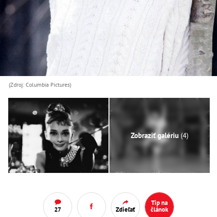
(Zdroj: Columbia Pictures)
Zobraziť galériu
(4)
Tip na
27
Zdieľať
článok