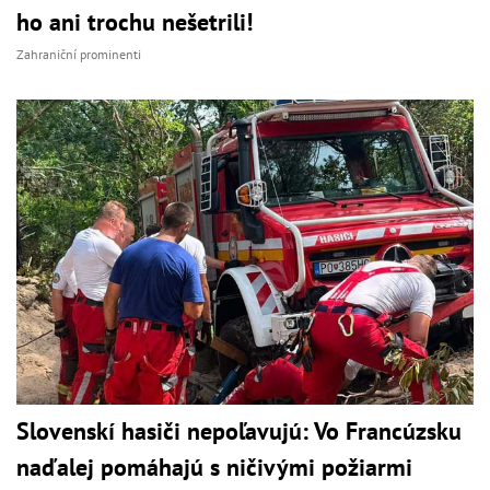
ho ani trochu nešetrili!
Zahraniční prominenti
Slovenskí hasiči nepoľavujú: Vo Francúzsku
naďalej pomáhajú s ničivými požiarmi