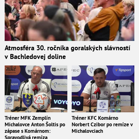
Atmosféra 30. ročníka goralských slávností
v Bachledovej doline
Tréner MFK Zemplín
Tréner KFC Komárno
Michalovce Anton Šoltis po
Norbert Czibor po remíze v
zápase s Komárnom:
Michalovciach
Spravodlivá remíza