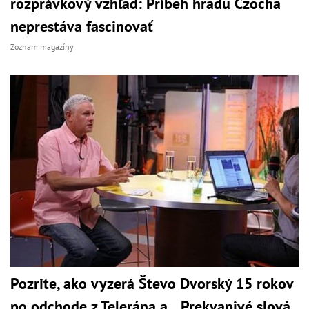
rozprávkový vzhľad: Príbeh hradu Czocha
neprestáva fascinovať
Zoznam magazíny
Pozrite, ako vyzerá Števo Dvorský 15 rokov
po odchode z Telerána a... Prekvapivé slová