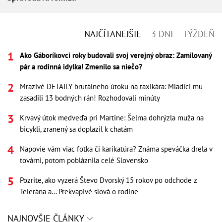
NAJČÍTANEJŠIE
3 DNI
TÝŽDEŇ
Ako Gáboríkovci roky budovali svoj verejný obraz: Zamilovaný
pár a rodinná idylka! Zmenilo sa niečo?
Mrazivé DETAILY brutálneho útoku na taxikára: Mladíci mu
zasadili 13 bodných rán! Rozhodovali minúty
Krvavý útok medveďa pri Martine: Šelma dohrýzla muža na
bicykli, zranený sa doplazil k chatám
Napovie vám viac fotka či karikatúra? Známa speváčka drela v
továrni, potom pobláznila celé Slovensko
Pozrite, ako vyzerá Števo Dvorský 15 rokov po odchode z
Telerána a... Prekvapivé slová o rodine
NAJNOVŠIE ČLÁNKY