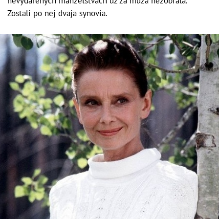
nevydarených manželstvách už za muža nezobrala.
Zostali po nej dvaja synovia.