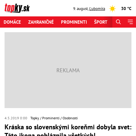
30 °C
9. august
,
Ľubomíra
DOMÁCE
ZAHRANIČNÉ
PROMINENTI
ŠPORT
ZAUJÍMAV
4.5.2019 0:00
Topky
Prominenti
Osobnosti
Kráska so slovenskými koreňmi dobyla svet:
Táto ikona pobláznila všetkých!