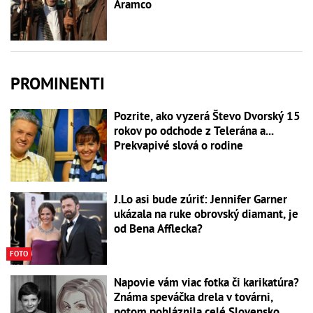
Aramco
PROMINENTI
Pozrite, ako vyzerá Števo Dvorský 15
rokov po odchode z Telerána a...
Prekvapivé slová o rodine
J.Lo asi bude zúriť: Jennifer Garner
ukázala na ruke obrovský diamant, je
od Bena Afflecka?
FOTO
Napovie vám viac fotka či karikatúra?
Známa speváčka drela v továrni,
potom pobláznila celé Slovensko