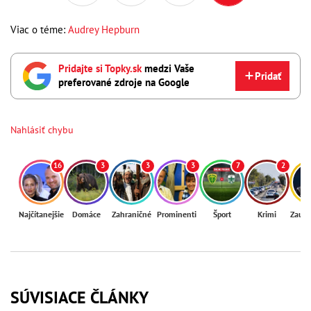
Viac o téme:
Audrey Hepburn
Pridajte si Topky.sk
medzi Vaše
Pridať
preferované zdroje na Google
Nahlásiť chybu
16
3
3
3
7
2
Najčítanejšie
Domáce
Zahraničné
Prominenti
Šport
Krimi
Zaují
SÚVISIACE ČLÁNKY