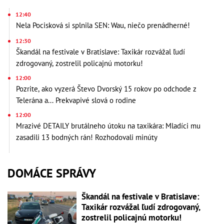
12:40
Nela Pocisková si splnila SEN: Wau, niečo prenádherné!
12:30
Škandál na festivale v Bratislave: Taxikár rozvážal ľudí
zdrogovaný, zostrelil policajnú motorku!
12:00
Pozrite, ako vyzerá Števo Dvorský 15 rokov po odchode z
Telerána a... Prekvapivé slová o rodine
12:00
Mrazivé DETAILY brutálneho útoku na taxikára: Mladíci mu
zasadili 13 bodných rán! Rozhodovali minúty
DOMÁCE SPRÁVY
Škandál na festivale v Bratislave:
Taxikár rozvážal ľudí zdrogovaný,
zostrelil policajnú motorku!