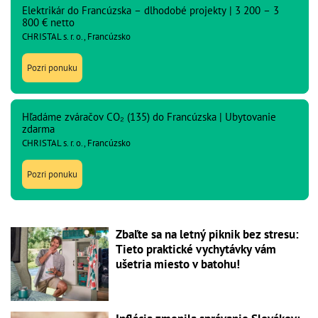
Elektrikár do Francúzska – dlhodobé projekty | 3 200 – 3
800 € netto
CHRISTAL s. r. o., Francúzsko
Pozri ponuku
Hľadáme zváračov CO₂ (135) do Francúzska | Ubytovanie
zdarma
CHRISTAL s. r. o., Francúzsko
Pozri ponuku
Zbaľte sa na letný piknik bez stresu:
Tieto praktické vychytávky vám
ušetria miesto v batohu!