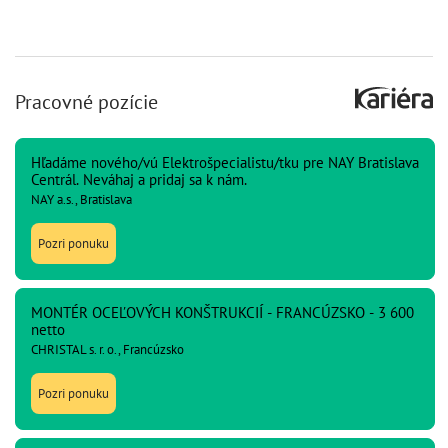
Pracovné pozície
Hľadáme nového/vú Elektrošpecialistu/tku pre NAY Bratislava
Centrál. Neváhaj a pridaj sa k nám.
NAY a.s., Bratislava
Pozri ponuku
MONTÉR OCEĽOVÝCH KONŠTRUKCIÍ - FRANCÚZSKO - 3 600
netto
CHRISTAL s. r. o., Francúzsko
Pozri ponuku