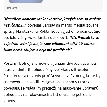
Reklama
"Nemôžem komentovať konverzácie, ktorých som sa osobne
nezúčastnil..."
povedal Barclay na margo medializovanej
správy. Na otázku, či Robbinsovo vyjadrenie odzrkadľuje
pozíciu vlády, však Barclay ubezpečil:
"Nie. Premiérka sa
vyjadrila veľmi jasne, že sme odhodlaní odísť 29. marca...
Nikto nemá záujem o nejasné predĺženie"
.
Poslanci Dolnej snemovne v januári drvivou väčšinou
hlasov odmietli dohodu Mayovej vlády s Bruselom.
Premiérka sa odvtedy pokúša vyrokovať zmeny, ktoré by
snemovňu uspokojili. Mayová poslancom v utorok
povedala, že vláda im predloží na hlasovanie upravenú
dohodu, ak na rokovaniach s EÚ dosiahne potrebné
zmeny.