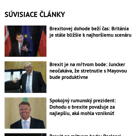
SÚVISIACE ČLÁNKY
Brexitovej dohode beží čas: Británia
je stále bližšie k najhoršiemu scenáru
Brexit je na mŕtvom bode: Juncker
neočakáva, že stretnutie s Mayovou
bude produktívne
Spokojný rumunský prezident:
Dohodu o brexite považuje za
najlepšiu, aká mohla vzniknúť