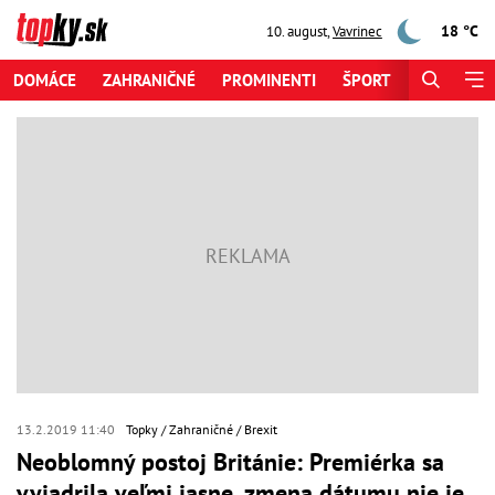
18 °C
10. august
,
Vavrinec
DOMÁCE
ZAHRANIČNÉ
PROMINENTI
ŠPORT
ZAUJÍMAV
13.2.2019 11:40
Topky
Zahraničné
Brexit
Neoblomný postoj Británie: Premiérka sa
vyjadrila veľmi jasne, zmena dátumu nie je