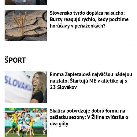
Slovensko tvrdo dopláca na sucho:
Burzy reagujú rýchlo, kedy pocítime
horúčavy v peňaženkách?
ŠPORT
Emma Zapletalová najväčšou nádejou
na zlato: Štartujú ME v atletike aj s
23 Slovákov
Skalica potvrdzuje dobrú formu na
začiatku sezóny: V Žiline zvíťazila o
dva góly