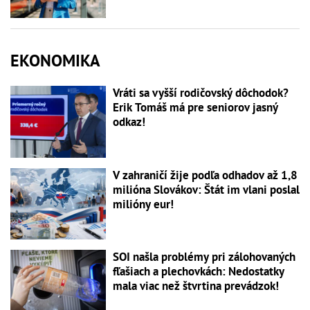
EKONOMIKA
Vráti sa vyšší rodičovský dôchodok?
Erik Tomáš má pre seniorov jasný
odkaz!
V zahraničí žije podľa odhadov až 1,8
milióna Slovákov: Štát im vlani poslal
milióny eur!
SOI našla problémy pri zálohovaných
fľašiach a plechovkách: Nedostatky
mala viac než štvrtina prevádzok!