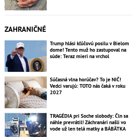
ZAHRANIČNÉ
Trump hlási kľúčovú posilu v Bielom
dome! Tento muž ho zastupoval na
súde: Teraz mieri na vrchol
Súčasná vlna horúčav? To je NIČ!
Vedci varujú: TOTO nás čaká v roku
2027
TRAGÉDIA pri Soche slobody: Čln sa
náhle prevrátil! Záchranári našli vo
vode už len telá matky a BÁBÄTKA