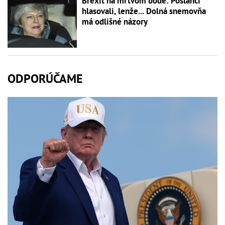
Brexit na mŕtvom bode: Poslanci
hlasovali, lenže... Dolná snemovňa
má odlišné názory
ODPORÚČAME