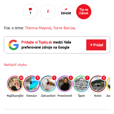
Tip na
7
Zdieľať
článok
Viac o téme:
Theresa Mayová
,
Steve Barclay
Pridajte si Topky.sk
medzi Vaše
Pridať
preferované zdroje na Google
Nahlásiť chybu
16
4
5
2
7
4
Najčítanejšie
Domáce
Zahraničné
Prominenti
Šport
Krimi
Zaují