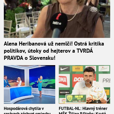
Alena Heribanová už nemlčí! Ostrá kritika
politikov, útoky od hejterov a TVRDÁ
PRAVDA o Slovensku!
Hospodárová chytila v
FUTBAL-NL: Hlavný tréner
správach záchvat smiechu,
MŠK Žilina P.Staňo: Krutá