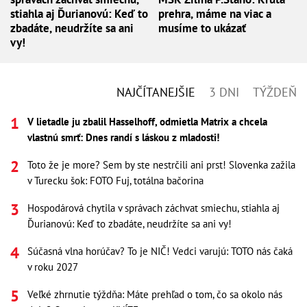
stiahla aj Ďurianovú: Keď to
prehra, máme na viac a
zbadáte, neudržíte sa ani
musíme to ukázať
vy!
NAJČÍTANEJŠIE
3 DNI
TÝŽDEŇ
V lietadle ju zbalil Hasselhoff, odmietla Matrix a chcela
vlastnú smrť: Dnes randí s láskou z mladosti!
Toto že je more? Sem by ste nestrčili ani prst! Slovenka zažila
v Turecku šok: FOTO Fuj, totálna bačorina
Hospodárová chytila v správach záchvat smiechu, stiahla aj
Ďurianovú: Keď to zbadáte, neudržíte sa ani vy!
Súčasná vlna horúčav? To je NIČ! Vedci varujú: TOTO nás čaká
v roku 2027
Veľké zhrnutie týždňa: Máte prehľad o tom, čo sa okolo nás