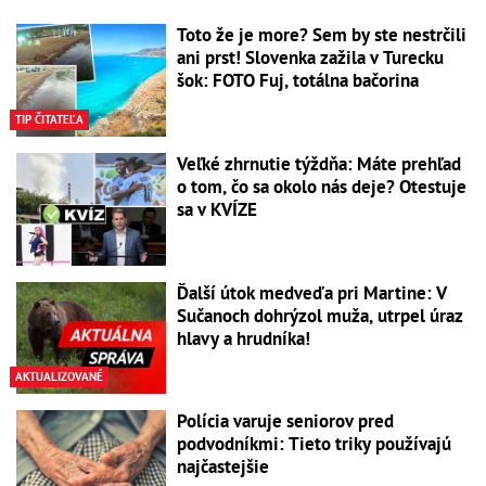
Toto že je more? Sem by ste nestrčili
ani prst! Slovenka zažila v Turecku
šok: FOTO Fuj, totálna bačorina
TIP ČITATEĽA
Veľké zhrnutie týždňa: Máte prehľad
o tom, čo sa okolo nás deje? Otestuje
sa v KVÍZE
Ďalší útok medveďa pri Martine: V
Sučanoch dohrýzol muža, utrpel úraz
hlavy a hrudníka!
AKTUALIZOVANÉ
Polícia varuje seniorov pred
podvodníkmi: Tieto triky používajú
najčastejšie