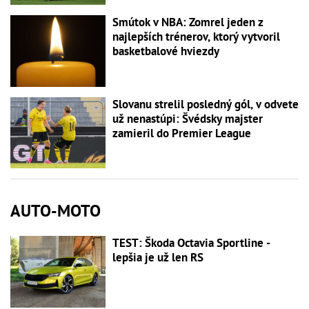
Smútok v NBA: Zomrel jeden z
najlepších trénerov, ktorý vytvoril
basketbalové hviezdy
Slovanu strelil posledný gól, v odvete
už nenastúpi: Švédsky majster
zamieril do Premier League
AUTO-MOTO
TEST: Škoda Octavia Sportline -
lepšia je už len RS