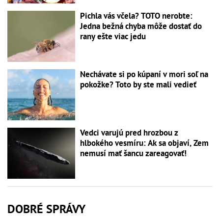
Pichla vás včela? TOTO nerobte:
Jedna bežná chyba môže dostať do
rany ešte viac jedu
Nechávate si po kúpaní v mori soľ na
pokožke? Toto by ste mali vedieť
Vedci varujú pred hrozbou z
hlbokého vesmíru: Ak sa objaví, Zem
nemusí mať šancu zareagovať!
DOBRÉ SPRÁVY