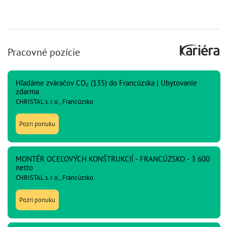
Pracovné pozície
Hľadáme zváračov CO₂ (135) do Francúzska | Ubytovanie
zdarma
CHRISTAL s. r. o., Francúzsko
Pozri ponuku
MONTÉR OCEĽOVÝCH KONŠTRUKCIÍ - FRANCÚZSKO - 3 600
netto
CHRISTAL s. r. o., Francúzsko
Pozri ponuku