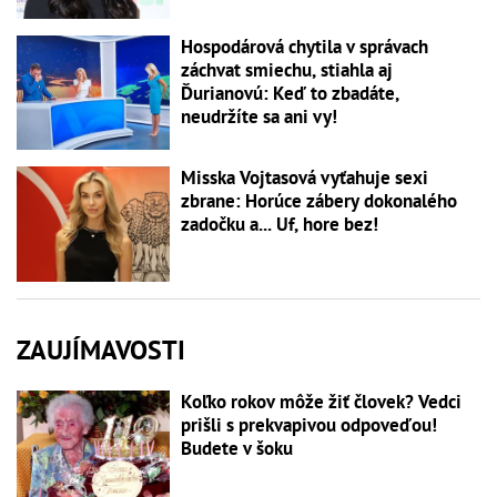
Hospodárová chytila v správach
záchvat smiechu, stiahla aj
Ďurianovú: Keď to zbadáte,
neudržíte sa ani vy!
Misska Vojtasová vyťahuje sexi
zbrane: Horúce zábery dokonalého
zadočku a... Uf, hore bez!
ZAUJÍMAVOSTI
Koľko rokov môže žiť človek? Vedci
prišli s prekvapivou odpoveďou!
Budete v šoku