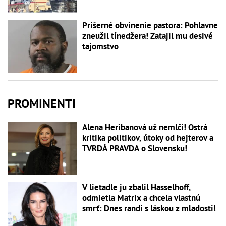
Príšerné obvinenie pastora: Pohlavne
zneužil tínedžera! Zatajil mu desivé
tajomstvo
PROMINENTI
Alena Heribanová už nemlčí! Ostrá
kritika politikov, útoky od hejterov a
TVRDÁ PRAVDA o Slovensku!
V lietadle ju zbalil Hasselhoff,
odmietla Matrix a chcela vlastnú
smrť: Dnes randí s láskou z mladosti!