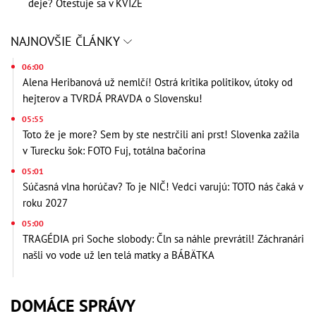
deje? Otestuje sa v KVÍZE
NAJNOVŠIE ČLÁNKY
06:00
Alena Heribanová už nemlčí! Ostrá kritika politikov, útoky od
hejterov a TVRDÁ PRAVDA o Slovensku!
05:55
Toto že je more? Sem by ste nestrčili ani prst! Slovenka zažila
v Turecku šok: FOTO Fuj, totálna bačorina
05:01
Súčasná vlna horúčav? To je NIČ! Vedci varujú: TOTO nás čaká v
roku 2027
05:00
TRAGÉDIA pri Soche slobody: Čln sa náhle prevrátil! Záchranári
našli vo vode už len telá matky a BÁBÄTKA
DOMÁCE SPRÁVY