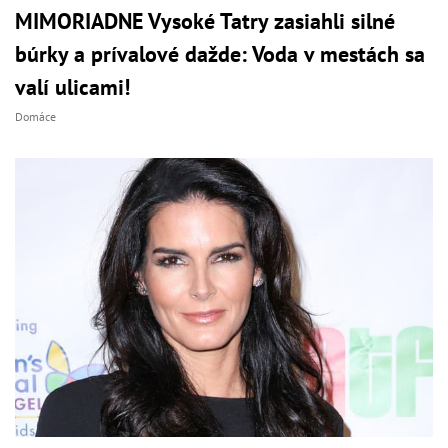
MIMORIADNE Vysoké Tatry zasiahli silné
búrky a prívalové dažde: Voda v mestách sa
valí ulicami!
Domáce