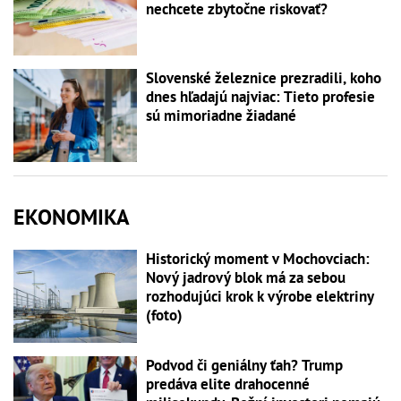
nechcete zbytočne riskovať?
Slovenské železnice prezradili, koho
dnes hľadajú najviac: Tieto profesie
sú mimoriadne žiadané
EKONOMIKA
Historický moment v Mochovciach:
Nový jadrový blok má za sebou
rozhodujúci krok k výrobe elektriny
(foto)
Podvod či geniálny ťah? Trump
predáva elite drahocenné