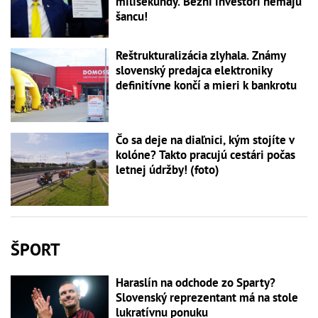
milisekundy. Bežní investori nemajú
šancu!
Reštrukturalizácia zlyhala. Známy
slovenský predajca elektroniky
definitívne končí a mieri k bankrotu
Čo sa deje na diaľnici, kým stojíte v
kolóne? Takto pracujú cestári počas
letnej údržby! (foto)
ŠPORT
Haraslín na odchode zo Sparty?
Slovenský reprezentant má na stole
lukratívnu ponuku