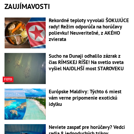
ZAUJÍMAVOSTI
Rekordné teploty vyvolali ŠOKUJÚCE
rady! Režim odporúča na horúčavy
polievku! Neuveriteľné, z AKÉHO
zvierata
Sucho na Dunaji odhalilo zázrak z
čias RÍMSKEJ RÍŠE! Na svetlo sveta
vyšiel NAJDLHŠÍ most STAROVEKU
FOTO
Európske Maldivy: Týchto 6 miest
vám verne pripomenie exotickú
idylku
Neviete zaspať pre horúčavy? Vedci
radia 8 jednoduchých trikov