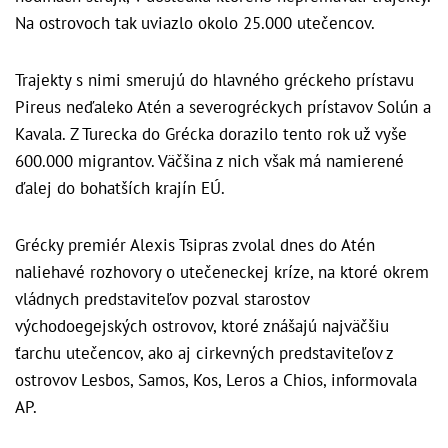
Na ostrovoch tak uviazlo okolo 25.000 utečencov.
Trajekty s nimi smerujú do hlavného gréckeho prístavu
Pireus neďaleko Atén a severogréckych prístavov Solún a
Kavala.
Z Turecka do Grécka dorazilo tento rok už vyše
600.000 migrantov. Väčšina z nich však má namierené
ďalej do bohatších krajín EÚ.
Grécky premiér Alexis Tsipras zvolal dnes do Atén
naliehavé rozhovory o utečeneckej kríze, na ktoré okrem
vládnych predstaviteľov pozval starostov
východoegejských ostrovov, ktoré znášajú najväčšiu
ťarchu utečencov, ako aj cirkevných predstaviteľov z
ostrovov Lesbos, Samos, Kos, Leros a Chios, informovala
AP.