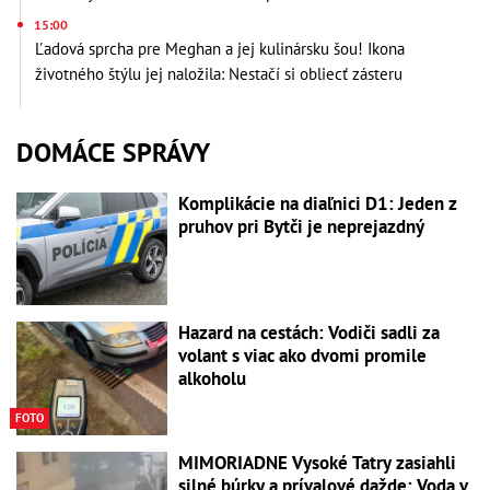
15:00
Ľadová sprcha pre Meghan a jej kulinársku šou! Ikona
životného štýlu jej naložila: Nestačí si obliecť zásteru
DOMÁCE SPRÁVY
Komplikácie na diaľnici D1: Jeden z
pruhov pri Bytči je neprejazdný
Hazard na cestách: Vodiči sadli za
volant s viac ako dvomi promile
alkoholu
FOTO
MIMORIADNE Vysoké Tatry zasiahli
silné búrky a prívalové dažde: Voda v