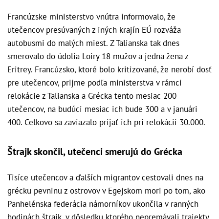
Francúzske ministerstvo vnútra informovalo, že
utečencov presúvaných z iných krajín EÚ rozváža
autobusmi do malých miest. Z Talianska tak dnes
smerovalo do údolia Loiry 18 mužov a jedna žena z
Eritrey.
Francúzsko, ktoré bolo kritizované, že nerobí dosť
pre utečencov, prijme podľa ministerstva v rámci
relokácie z Talianska a Grécka tento mesiac 200
utečencov, na budúci mesiac ich bude 300 a v januári
400. Celkovo sa zaviazalo prijať ich pri relokácii 30.000.
Štrajk skončil, utečenci smerujú do Grécka
Tisíce utečencov a ďalších migrantov cestovali dnes na
grécku pevninu z ostrovov v Egejskom mori po tom, ako
Panhelénska federácia námorníkov ukončila v ranných
hodinách štrajk, v dôsledku ktorého nepremávali trajekty.