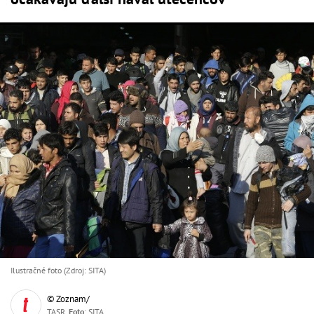
Ilustračné foto (Zdroj: SITA)
© Zoznam/
TASR,
Foto
: SITA