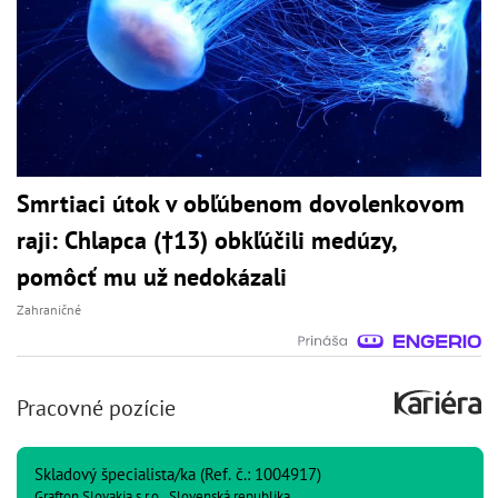
Smrtiaci útok v obľúbenom dovolenkovom
raji: Chlapca (†13) obkľúčili medúzy,
pomôcť mu už nedokázali
Zahraničné
Pracovné pozície
Skladový špecialista/ka (Ref. č.: 1004917)
Grafton Slovakia s.r.o., Slovenská republika