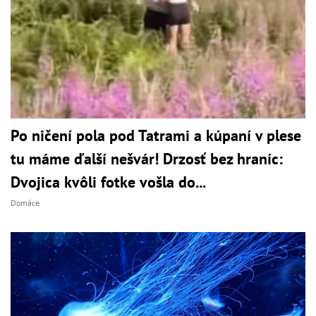
Po ničení pola pod Tatrami a kúpaní v plese
tu máme ďalší nešvár! Drzosť bez hraníc:
Dvojica kvôli fotke vošla do...
Domáce