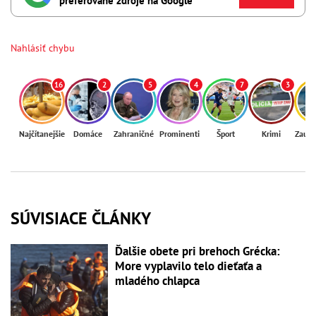
preferované zdroje na Google
Nahlásiť chybu
16
2
5
4
7
3
Najčítanejšie
Domáce
Zahraničné
Prominenti
Šport
Krimi
Zaují
SÚVISIACE ČLÁNKY
Ďalšie obete pri brehoch Grécka:
More vyplavilo telo dieťaťa a
mladého chlapca