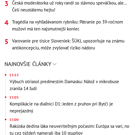
Česká moderátorka už roky randí so slávnou speváčkou, ale...
Čelí neustálemu hejtu!
Tragédia na vyhľadávanom rybníku: Pátranie po 39-ročnom
mužovi má ten najsmutnejší koniec
Varovanie pre tisíce Sloveniek: ŠÚKL upozorňuje na známu
antikoncepciu, môže zvyšovať riziko nádoru
NAJNOVŠIE ČLÁNKY
15:13
Výbuch otriasol predmestím Damasku: Nálož v mikrobuse
zranila 14 ľudí
15:05
Komplikácie na diaľnici D1: Jeden z pruhov pri Bytči je
neprejazdný
15:00
Rakúska dedina láka neuveriteľným počasím: Európa sa varí, no
tu cez týždeň namerali iba 10 stupňov