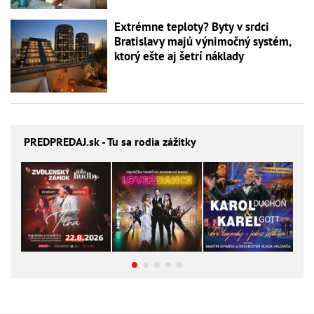
Extrémne teploty? Byty v srdci
Bratislavy majú výnimočný systém,
ktorý ešte aj šetrí náklady
PREDPREDAJ
.sk - Tu sa rodia zážitky