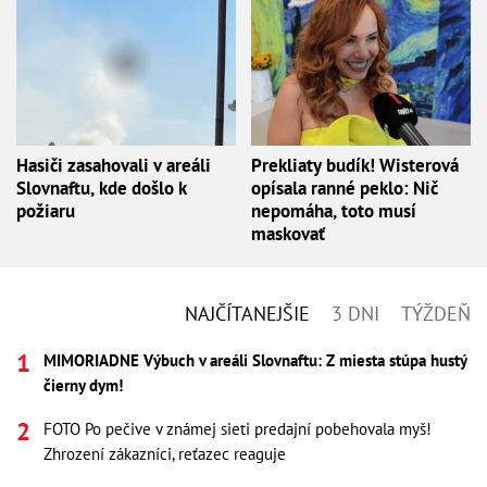
Hasiči zasahovali v areáli
Prekliaty budík! Wisterová
Slovnaftu, kde došlo k
opísala ranné peklo: Nič
požiaru
nepomáha, toto musí
maskovať
NAJČÍTANEJŠIE
3 DNI
TÝŽDEŇ
MIMORIADNE Výbuch v areáli Slovnaftu: Z miesta stúpa hustý
čierny dym!
FOTO Po pečive v známej sieti predajní pobehovala myš!
Zhrození zákazníci, reťazec reaguje