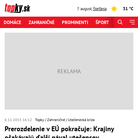
31 °C
7. august
,
Štefánia
DOMÁCE
ZAHRANIČNÉ
PROMINENTI
ŠPORT
ZAUJÍMAV
6.11.2015 16:12
Topky
Zahraničné
Utečenecká kríza
Prerozdelenie v EÚ pokračuje: Krajiny
očakávajú ďalší nával utečencov