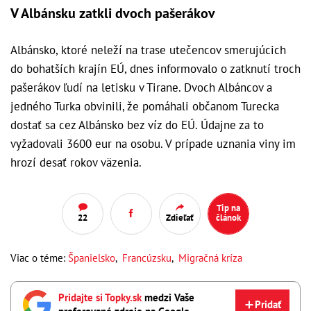
V Albánsku zatkli dvoch pašerákov
Albánsko, ktoré neleží na trase utečencov smerujúcich
do bohatších krajín EÚ, dnes informovalo o zatknutí troch
pašerákov ľudí na letisku v Tirane. Dvoch Albáncov a
jedného Turka obvinili, že pomáhali občanom Turecka
dostať sa cez Albánsko bez víz do EÚ. Údajne za to
vyžadovali 3600 eur na osobu. V prípade uznania viny im
hrozí desať rokov väzenia.
Tip na
22
Zdieľať
článok
Viac o téme:
Španielsko
,
Francúzsku
,
Migračná kríza
Pridajte si Topky.sk
medzi Vaše
Pridať