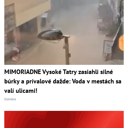
MIMORIADNE Vysoké Tatry zasiahli silné
búrky a prívalové dažde: Voda v mestách sa
valí ulicami!
Domáce