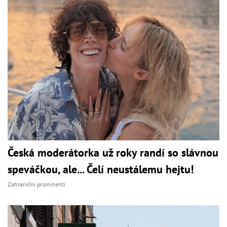
Česká moderátorka už roky randí so slávnou
speváčkou, ale... Čelí neustálemu hejtu!
Zahraniční prominenti