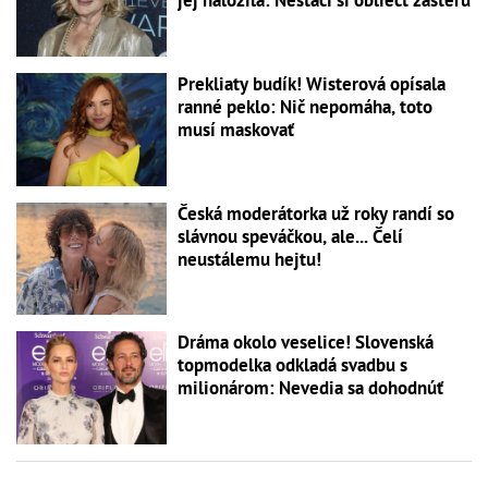
jej naložila: Nestačí si obliecť zásteru
Prekliaty budík! Wisterová opísala
ranné peklo: Nič nepomáha, toto
musí maskovať
Česká moderátorka už roky randí so
slávnou speváčkou, ale... Čelí
neustálemu hejtu!
Dráma okolo veselice! Slovenská
topmodelka odkladá svadbu s
milionárom: Nevedia sa dohodnúť