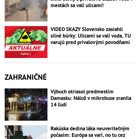
mestách sa valí ulicami!
VIDEO SKAZY Slovensko zasiahli
silné búrky: Ulicami sa valí voda, TU
varujú pred prívalovými povodňami
ZAHRANIČNÉ
Výbuch otriasol predmestím
Damasku: Nálož v mikrobuse zranila
14 ľudí
Rakúska dedina láka neuveriteľným
počasím: Európa sa varí, no tu cez