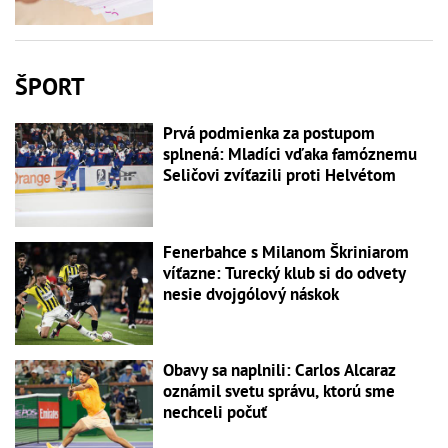
ŠPORT
Prvá podmienka za postupom
splnená: Mladíci vďaka famóznemu
Seličovi zvíťazili proti Helvétom
Fenerbahce s Milanom Škriniarom
víťazne: Turecký klub si do odvety
nesie dvojgólový náskok
Obavy sa naplnili: Carlos Alcaraz
oznámil svetu správu, ktorú sme
nechceli počuť