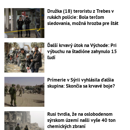
Družka (18) teroristu z Trebes v
rukách polície: Bola terčom
sledovania, možná hrozba pre štát
Ďalší krvavý útok na Východe: Pri
výbuchu na štadióne zahynulo 15
ľudí
Prímerie v Sýrii vyhlásila ďalšia
skupina: Skončia sa krvavé boje?
Rusi tvrdia, že na oslobodenom
sýrskom území našli vyše 40 ton
chemických zbraní