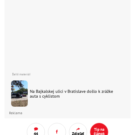
Na Bajkalskej ulici v Bratislave došlo k zrážke
auta s cyklistom
Reklama
Tip na
44
Zdieľať
článok