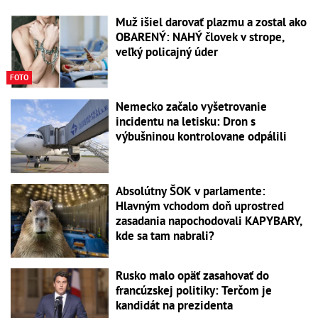
Muž išiel darovať plazmu a zostal ako
OBARENÝ: NAHÝ človek v strope,
veľký policajný úder
FOTO
Nemecko začalo vyšetrovanie
incidentu na letisku: Dron s
výbušninou kontrolovane odpálili
Absolútny ŠOK v parlamente:
Hlavným vchodom doň uprostred
zasadania napochodovali KAPYBARY,
kde sa tam nabrali?
Rusko malo opäť zasahovať do
francúzskej politiky: Terčom je
kandidát na prezidenta