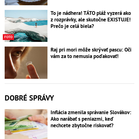
To je nádhera! TÁTO pláž vyzerá ako
z rozprávky, ale skutočne EXISTUJE!
Prečo je celá biela?
FOTO
Raj pri mori môže skrývať pascu: Oči
vám za to nemusia poďakovať!
DOBRÉ SPRÁVY
Inflácia zmenila správanie Slovákov:
Ako narábať s peniazmi, keď
nechcete zbytočne riskovať?