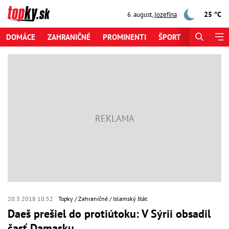
25 °C
6. august
,
Jozefína
DOMÁCE
ZAHRANIČNÉ
PROMINENTI
ŠPORT
ZAUJÍMAV
20.3.2018 10:52
Topky
Zahraničné
Islamský štát
Daeš prešiel do protiútoku: V Sýrii obsadil
časť Damasku