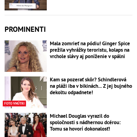
PROMINENTI
Mala zomrieť na pódiu! Ginger Spice
prežila vyhrážky teroristu, kolaps na
vrchole slávy aj poníženie v spálni
Kam sa pozerať skôr? Schindlerová
na pláži iba v bikinách... Z jej bujného
dekoltu odpadnete!
FOTO VNÚTRI
Michael Douglas vyrazil do
spoločnosti s nádhernou dcérou:
Tomu sa hovorí dokonalosť!