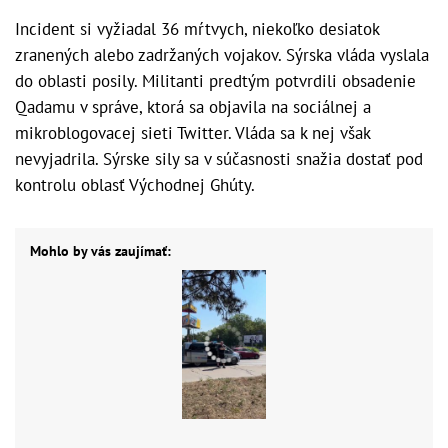
Incident si vyžiadal 36 mŕtvych, niekoľko desiatok
zranených alebo zadržaných vojakov. Sýrska vláda vyslala
do oblasti posily. Militanti predtým potvrdili obsadenie
Qadamu v správe, ktorá sa objavila na sociálnej a
mikroblogovacej sieti Twitter. Vláda sa k nej však
nevyjadrila. Sýrske sily sa v súčasnosti snažia dostať pod
kontrolu oblasť Východnej Ghúty.
Mohlo by vás zaujímať: