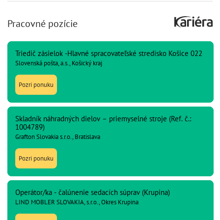
Pracovné pozície
Triedič zásielok -Hlavné spracovateľské stredisko Košice 022
Slovenská pošta, a.s., Košický kraj
Pozri ponuku
Skladník náhradných dielov – priemyselné stroje (Ref. č.:
1004789)
Grafton Slovakia s.r.o., Bratislava
Pozri ponuku
Operátor/ka - čalúnenie sedacích súprav (Krupina)
LIND MOBLER SLOVAKIA, s.r.o., Okres Krupina