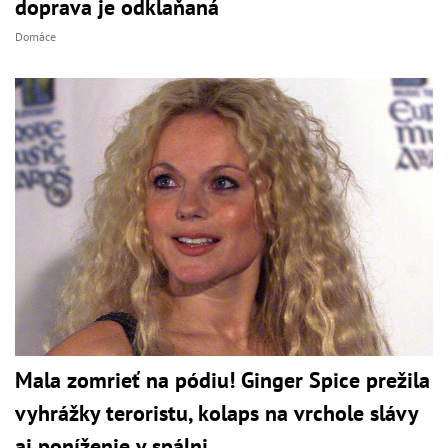
doprava je odklaňaná
Domáce
Mala zomrieť na pódiu! Ginger Spice prežila
vyhrážky teroristu, kolaps na vrchole slávy
aj poníženie v spálni