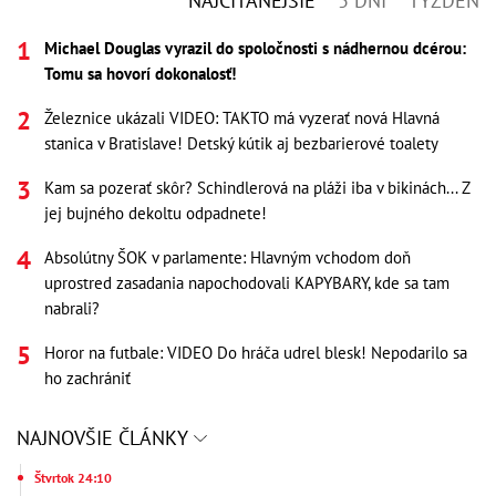
NAJČÍTANEJŠIE
3 DNI
TÝŽDEŇ
Michael Douglas vyrazil do spoločnosti s nádhernou dcérou:
Tomu sa hovorí dokonalosť!
Železnice ukázali VIDEO: TAKTO má vyzerať nová Hlavná
stanica v Bratislave! Detský kútik aj bezbarierové toalety
Kam sa pozerať skôr? Schindlerová na pláži iba v bikinách... Z
jej bujného dekoltu odpadnete!
Absolútny ŠOK v parlamente: Hlavným vchodom doň
uprostred zasadania napochodovali KAPYBARY, kde sa tam
nabrali?
Horor na futbale: VIDEO Do hráča udrel blesk! Nepodarilo sa
ho zachrániť
NAJNOVŠIE ČLÁNKY
Štvrtok 24:10