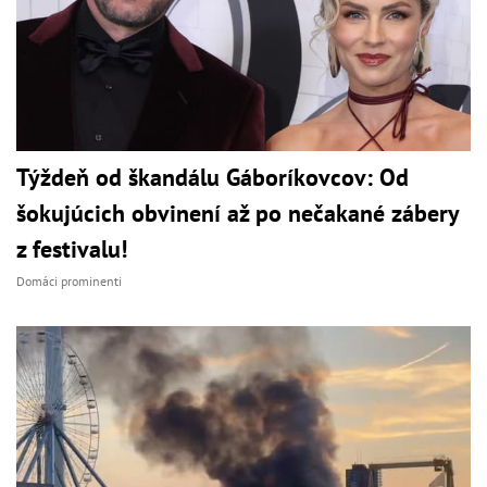
Týždeň od škandálu Gáboríkovcov: Od
šokujúcich obvinení až po nečakané zábery
z festivalu!
Domáci prominenti