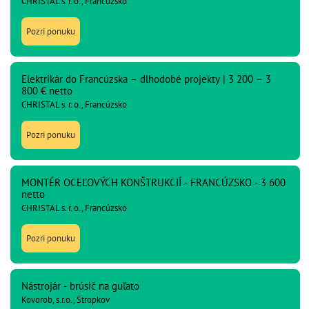
CHRISTAL s. r. o., Francúzsko
Pozri ponuku
Elektrikár do Francúzska – dlhodobé projekty | 3 200 – 3
800 € netto
CHRISTAL s. r. o., Francúzsko
Pozri ponuku
MONTÉR OCEĽOVÝCH KONŠTRUKCIÍ - FRANCÚZSKO - 3 600
netto
CHRISTAL s. r. o., Francúzsko
Pozri ponuku
Nástrojár - brúsič na guľato
Kovorob, s.r.o., Stropkov