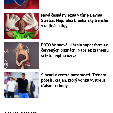
Nová česká hviezda v tíme Davida
Strelca: Najdrahší brankársky transfer
v dejinách ligy
FOTO Vonnová ukázala super formu v
červených bikinách: Napriek zraneniu
si leto naplno užíva
Slováci v centre pozornosti: Trénera
potešil krajan, ktorý vonku vystrelil
ďalšie tri body