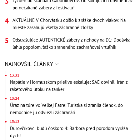
Týždeň od škandálu Gáboríkovcov: Od šokujúcich obvinení až
po nečakané zábery z festivalu!
AKTUÁLNE V Chorvátsku došlo k zrážke dvoch vlakov: Na
mieste zasahujú všetky záchranné zložky
Odstrašujúce AUTENTICKÉ zábery z nehody na D1: Dodávka
ľahla popolom, ťažko zraneného zachraňoval vrtuľník
NAJNOVŠIE ČLÁNKY
13:31
Napätie v Hormuzskom prielive eskaluje: SAE obvinili Irán z
raketového útoku na tanker
13:24
Úraz na túre vo Veľkej Fatre: Turistka si zranila členok, do
nemocnice ju odviezli záchranári
13:12
Ďurovčíkovci budú čoskoro 4: Barbora pred pôrodom vyráža
dych!