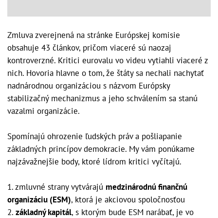
Zmluva zverejnená na stránke Európskej komisie
obsahuje 43 článkov, pričom viaceré sú naozaj
kontroverzné. Kritici eurovalu vo videu vytiahli viaceré z
nich. Hovoria hlavne o tom, že štáty sa nechali nachytať
nadnárodnou organizáciou s názvom Európsky
stabilizačný mechanizmus a jeho schválením sa stanú
vazalmi organizácie.
Spomínajú ohrozenie ľudských práv a pošliapanie
základných princípov demokracie. My vám ponúkame
najzávažnejšie body, ktoré lídrom kritici vyčítajú.
1. zmluvné strany vytvárajú
medzinárodnú finančnú
organizáciu (ESM)
, ktorá je akciovou spoločnosťou
2.
základný kapitál
, s ktorým bude ESM narábať, je vo