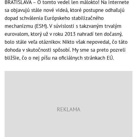
BRATISLAVA – O tomto vedel len málokto! Na internete
sa objavujú stále nové videá, ktoré postupne odhaľujú
dopad schválenia Európskeho stabilizačného
mechanizmu (ESM). V súvislosti s takzvaným trvalým
eurovalom, ktorý už v roku 2013 nahradí ten dočasný,
bolo stále veľa otáznikov. Nikto však nepovedal, čo táto
dohoda v skutočnosti spôsobí. My sme sa preto pozreli
bližšie, čo o nej píšu na oficiálnych stránkach EÚ.