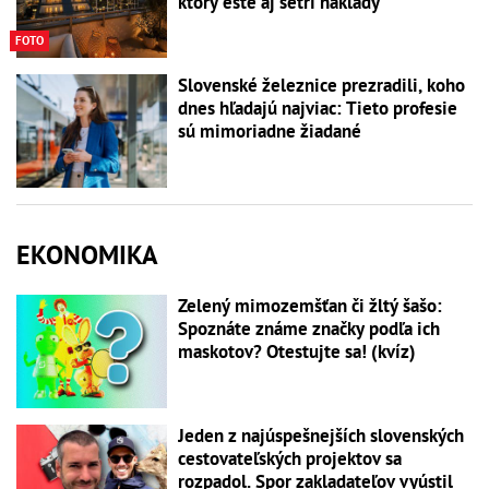
ktorý ešte aj šetrí náklady
FOTO
Slovenské železnice prezradili, koho
dnes hľadajú najviac: Tieto profesie
sú mimoriadne žiadané
EKONOMIKA
Zelený mimozemšťan či žltý šašo:
Spoznáte známe značky podľa ich
maskotov? Otestujte sa! (kvíz)
Jeden z najúspešnejších slovenských
cestovateľských projektov sa
rozpadol. Spor zakladateľov vyústil