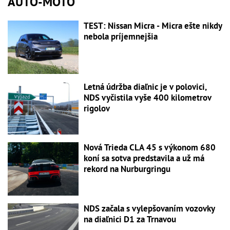
AUTO-MOTO
TEST: Nissan Micra - Micra ešte nikdy
nebola príjemnejšia
Letná údržba diaľnic je v polovici,
NDS vyčistila vyše 400 kilometrov
rigolov
Nová Trieda CLA 45 s výkonom 680
koní sa sotva predstavila a už má
rekord na Nurburgringu
NDS začala s vylepšovaním vozovky
na diaľnici D1 za Trnavou