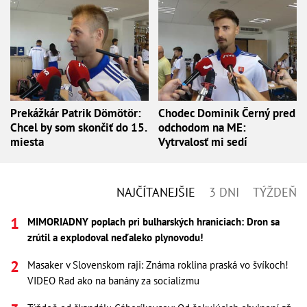
Prekážkár Patrik Dömötör:
Chodec Dominik Černý pred
Chcel by som skončiť do 15.
odchodom na ME:
miesta
Vytrvalosť mi sedí
NAJČÍTANEJŠIE
3 DNI
TÝŽDEŇ
MIMORIADNY poplach pri bulharských hraniciach: Dron sa
zrútil a explodoval neďaleko plynovodu!
Masaker v Slovenskom raji: Známa roklina praská vo švíkoch!
VIDEO Rad ako na banány za socializmu