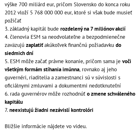
výške 700 miliárd eur, pričom Slovensko do konca roku
2012 vloží 5 768 000 000 eur, ktoré si však bude musieť
požičať
3. základný kapitál bude
rozdelený na 7 miliónov akcií
4. členovia ESM sa neodvolateľne a bezpodmienečne
zaväzujú
zaplatiť
akúkoľvek finančnú požiadavku
do
siedmich dní
5. ESM môže začať právne konanie, pričom sama je
voči
všetkým formám stíhania imúnna
, rovnako aj jeho
guvernéri, riaditelia a zamestnanci sú v súvislosti s
oficiálnymi zmluvami a dokumentmi nedotknuteľní
6. rada guvernérov môže rozhodnúť
o zmene schváleného
kapitálu
7.
neexistujú žiadni nezávislí kontrolóri
Bližšie informácie nájdete vo videu.