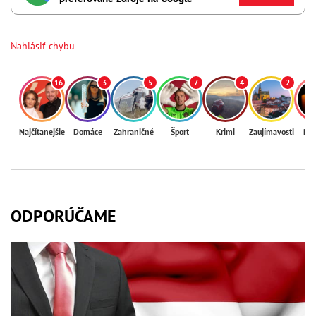
Nahlásiť chybu
16
3
5
7
4
2
Najčítanejšie
Domáce
Zahraničné
Šport
Krimi
Zaujímavosti
Reg
ODPORÚČAME