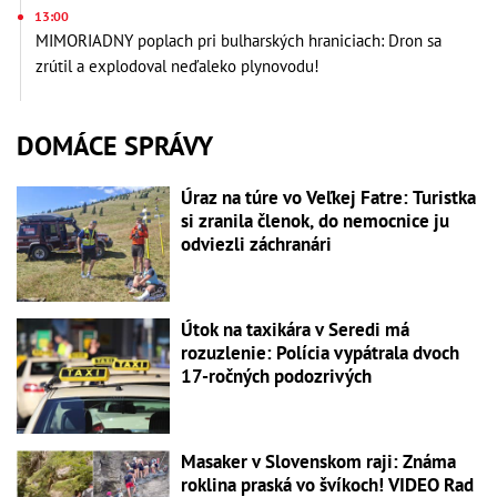
13:00
MIMORIADNY poplach pri bulharských hraniciach: Dron sa
zrútil a explodoval neďaleko plynovodu!
DOMÁCE SPRÁVY
Úraz na túre vo Veľkej Fatre: Turistka
si zranila členok, do nemocnice ju
odviezli záchranári
Útok na taxikára v Seredi má
rozuzlenie: Polícia vypátrala dvoch
17-ročných podozrivých
Masaker v Slovenskom raji: Známa
roklina praská vo švíkoch! VIDEO Rad