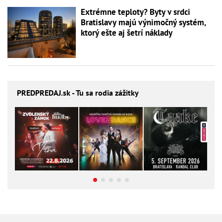
Extrémne teploty? Byty v srdci
Bratislavy majú výnimočný systém,
ktorý ešte aj šetrí náklady
PREDPREDAJ
.sk - Tu sa rodia zážitky