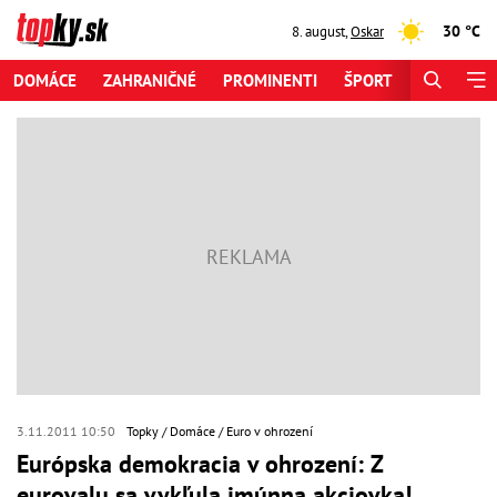
30 °C
8. august
,
Oskar
DOMÁCE
ZAHRANIČNÉ
PROMINENTI
ŠPORT
ZAUJÍMAV
3.11.2011 10:50
Topky
Domáce
Euro v ohrození
Európska demokracia v ohrození: Z
eurovalu sa vykľula imúnna akciovka!