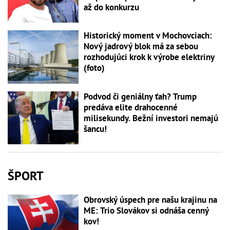
až do konkurzu
Historický moment v Mochovciach:
Nový jadrový blok má za sebou
rozhodujúci krok k výrobe elektriny
(foto)
Podvod či geniálny ťah? Trump
predáva elite drahocenné
milisekundy. Bežní investori nemajú
šancu!
ŠPORT
Obrovský úspech pre našu krajinu na
ME: Trio Slovákov si odnáša cenný
kov!