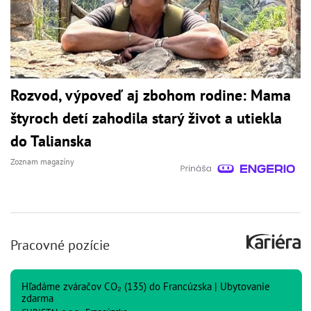
Rozvod, výpoveď aj zbohom rodine: Mama
štyroch detí zahodila starý život a utiekla
do Talianska
Zoznam magazíny
Pracovné pozície
Hľadáme zváračov CO₂ (135) do Francúzska | Ubytovanie
zdarma