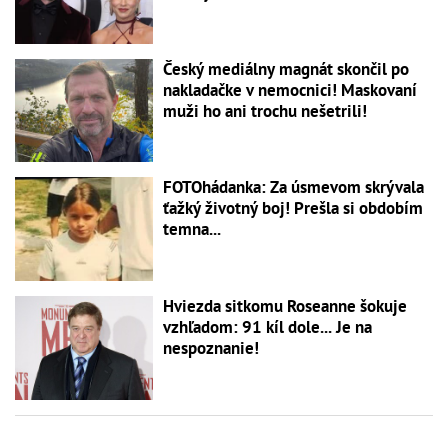
Český mediálny magnát skončil po
nakladačke v nemocnici! Maskovaní
muži ho ani trochu nešetrili!
FOTOhádanka: Za úsmevom skrývala
ťažký životný boj! Prešla si obdobím
temna...
Hviezda sitkomu Roseanne šokuje
vzhľadom: 91 kíl dole... Je na
nespoznanie!