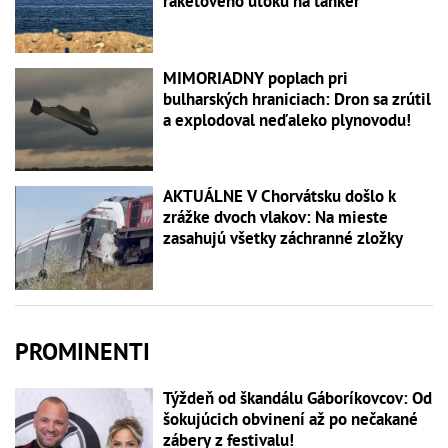
raketového útoku na tanker
MIMORIADNY poplach pri
bulharských hraniciach: Dron sa zrútil
a explodoval neďaleko plynovodu!
AKTUÁLNE V Chorvátsku došlo k
zrážke dvoch vlakov: Na mieste
zasahujú všetky záchranné zložky
PROMINENTI
Týždeň od škandálu Gáboríkovcov: Od
šokujúcich obvinení až po nečakané
zábery z festivalu!