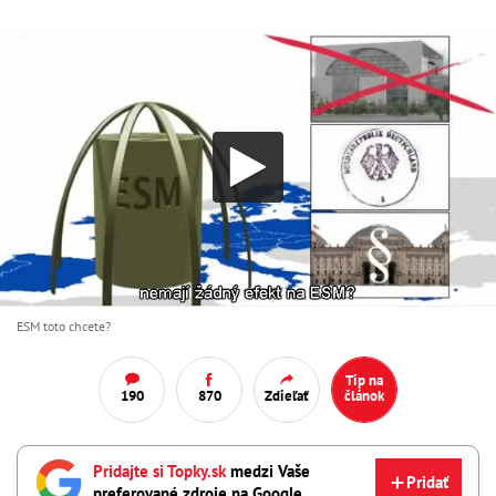
ESM toto chcete?
Tip na
190
870
Zdieľať
článok
Pridajte si Topky.sk
medzi Vaše
Pridať
preferované zdroje na Google