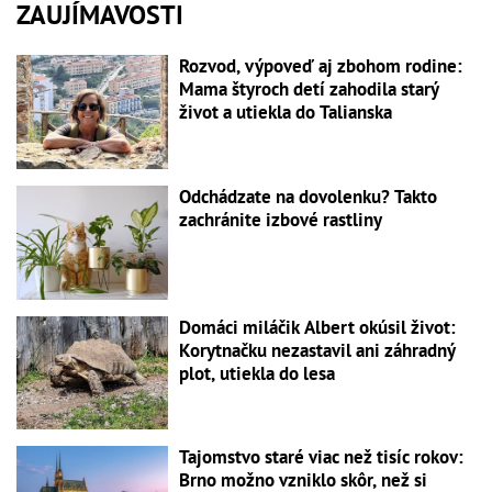
ZAUJÍMAVOSTI
Rozvod, výpoveď aj zbohom rodine:
Mama štyroch detí zahodila starý
život a utiekla do Talianska
Odchádzate na dovolenku? Takto
zachránite izbové rastliny
Domáci miláčik Albert okúsil život:
Korytnačku nezastavil ani záhradný
plot, utiekla do lesa
Tajomstvo staré viac než tisíc rokov:
Brno možno vzniklo skôr, než si