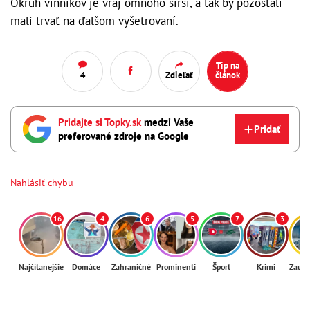
Okruh vinníkov je vraj omnoho širší, a tak by pozostalí
mali trvať na ďalšom vyšetrovaní.
Tip na
4
Zdieľať
článok
Pridajte si Topky.sk
medzi Vaše
Pridať
preferované zdroje na Google
Nahlásiť chybu
16
4
6
5
7
3
Najčítanejšie
Domáce
Zahraničné
Prominenti
Šport
Krimi
Zaují