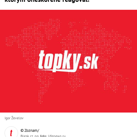
Igor Ževelov
© Zoznam/
Blesk.cz, np,
foto
: lifenews.ru