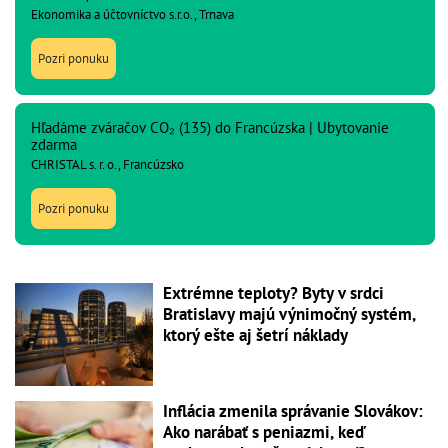
Ekonomika a účtovníctvo s.r.o., Trnava
Pozri ponuku
Hľadáme zváračov CO₂ (135) do Francúzska | Ubytovanie
zdarma
CHRISTAL s. r. o., Francúzsko
Pozri ponuku
Extrémne teploty? Byty v srdci
Bratislavy majú výnimočný systém,
ktorý ešte aj šetrí náklady
Inflácia zmenila správanie Slovákov:
Ako narábať s peniazmi, keď