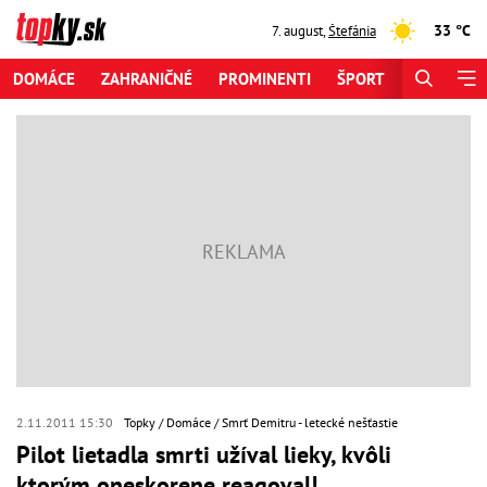
33 °C
7. august
,
Štefánia
DOMÁCE
ZAHRANIČNÉ
PROMINENTI
ŠPORT
ZAUJÍMAV
2.11.2011 15:30
Topky
Domáce
Smrť Demitru - letecké nešťastie
Pilot lietadla smrti užíval lieky, kvôli
ktorým oneskorene reagoval!