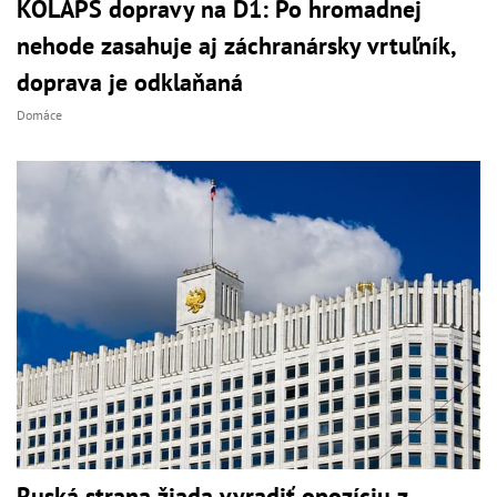
KOLAPS dopravy na D1: Po hromadnej
nehode zasahuje aj záchranársky vrtuľník,
doprava je odklaňaná
Domáce
Ruská strana žiada vyradiť opozíciu z