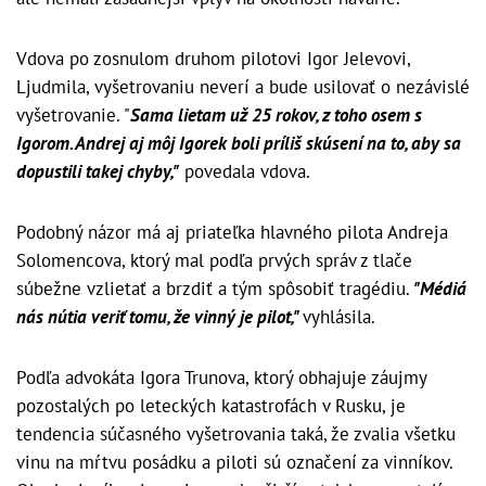
Vdova po zosnulom druhom pilotovi Igor Jelevovi,
Ljudmila, vyšetrovaniu neverí a bude usilovať o nezávislé
vyšetrovanie. "
Sama lietam už 25 rokov, z toho osem s
Igorom. Andrej aj môj Igorek boli príliš skúsení na to, aby sa
dopustili takej chyby,"
povedala vdova.
Podobný názor má aj priateľka hlavného pilota Andreja
Solomencova, ktorý mal podľa prvých správ z tlače
súbežne vzlietať a brzdiť a tým spôsobiť tragédiu.
"Médiá
nás nútia veriť tomu, že vinný je pilot,"
vyhlásila.
Podľa advokáta Igora Trunova, ktorý obhajuje záujmy
pozostalých po leteckých katastrofách v Rusku, je
tendencia súčasného vyšetrovania taká, že zvalia všetku
vinu na mŕtvu posádku a piloti sú označení za vinníkov.