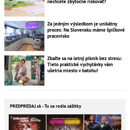
nechcete zbytočne riskovať?
Za jedným výsledkom je unikátny
proces: Na Slovensku máme špičkové
pracovisko
Zbaľte sa na letný piknik bez stresu:
Tieto praktické vychytávky vám
ušetria miesto v batohu!
PREDPREDAJ
.sk - Tu sa rodia zážitky