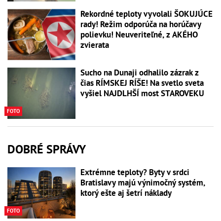
Rekordné teploty vyvolali ŠOKUJÚCE
rady! Režim odporúča na horúčavy
polievku! Neuveriteľné, z AKÉHO
zvierata
Sucho na Dunaji odhalilo zázrak z
čias RÍMSKEJ RÍŠE! Na svetlo sveta
vyšiel NAJDLHŠÍ most STAROVEKU
FOTO
DOBRÉ SPRÁVY
Extrémne teploty? Byty v srdci
Bratislavy majú výnimočný systém,
ktorý ešte aj šetrí náklady
FOTO