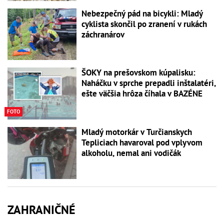
Nebezpečný pád na bicykli: Mladý
cyklista skončil po zranení v rukách
záchranárov
ŠOKY na prešovskom kúpalisku:
Naháčku v sprche prepadli inštalatéri,
ešte väčšia hrôza číhala v BAZÉNE
FOTO
Mladý motorkár v Turčianskych
Tepliciach havaroval pod vplyvom
alkoholu, nemal ani vodičák
ZAHRANIČNÉ