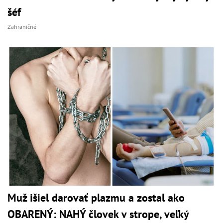
šéf
Zahraničné
Muž išiel darovať plazmu a zostal ako
OBARENÝ: NAHÝ človek v strope, veľký