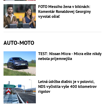
FOTO Messiho žena v bikinách:
Komentár Ronaldovej Georginy
vyvolal ošiaľ
AUTO-MOTO
TEST: Nissan Micra - Micra ešte nikdy
nebola príjemnejšia
Letná údržba diaľnic je v polovici,
NDS vyčistila vyše 400 kilometrov
rigolov