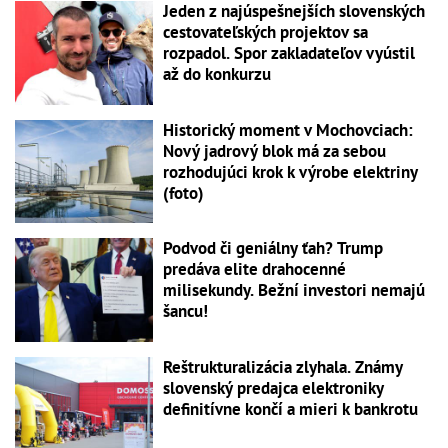
Jeden z najúspešnejších slovenských
cestovateľských projektov sa
rozpadol. Spor zakladateľov vyústil
až do konkurzu
Historický moment v Mochovciach:
Nový jadrový blok má za sebou
rozhodujúci krok k výrobe elektriny
(foto)
Podvod či geniálny ťah? Trump
predáva elite drahocenné
milisekundy. Bežní investori nemajú
šancu!
Reštrukturalizácia zlyhala. Známy
slovenský predajca elektroniky
definitívne končí a mieri k bankrotu