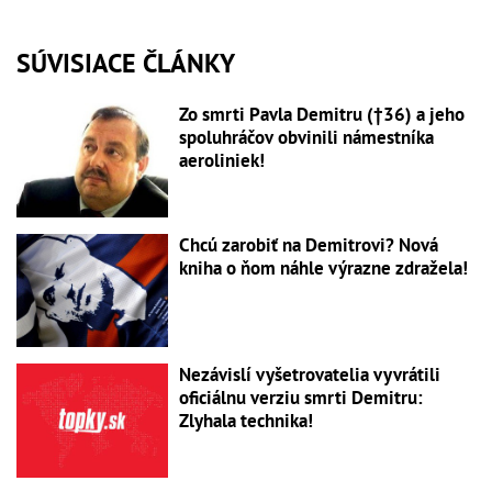
SÚVISIACE ČLÁNKY
Zo smrti Pavla Demitru (†36) a jeho
spoluhráčov obvinili námestníka
aeroliniek!
Chcú zarobiť na Demitrovi? Nová
kniha o ňom náhle výrazne zdražela!
Nezávislí vyšetrovatelia vyvrátili
oficiálnu verziu smrti Demitru:
Zlyhala technika!