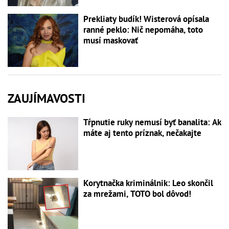
Prekliaty budík! Wisterová opísala
ranné peklo: Nič nepomáha, toto
musí maskovať
ZAUJÍMAVOSTI
Tŕpnutie ruky nemusí byť banalita: Ak
máte aj tento príznak, nečakajte
Korytnačka kriminálnik: Leo skončil
za mrežami, TOTO bol dôvod!