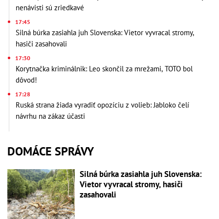
nenávisti sú zriedkavé
17:45
Silná búrka zasiahla juh Slovenska: Vietor vyvracal stromy,
hasiči zasahovali
17:30
Korytnačka kriminálnik: Leo skončil za mrežami, TOTO bol
dôvod!
17:28
Ruská strana žiada vyradiť opozíciu z volieb: Jabloko čelí
návrhu na zákaz účasti
DOMÁCE SPRÁVY
Silná búrka zasiahla juh Slovenska:
Vietor vyvracal stromy, hasiči
zasahovali