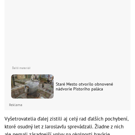
Staré Mesto otvorilo obnovené
nádvorie Pistoriho paláca
Reklama
Vyšetrovatelia ďalej zistili aj celý rad ďalších pochybení,
ktoré osudný let z Jaroslavľu sprevádzali. Žiadne z nich
ale nemali zásadnejší vplyv na okolnosti havárie.