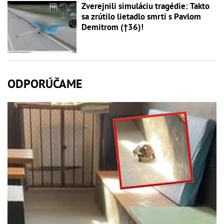
Zverejnili simuláciu tragédie: Takto
sa zrútilo lietadlo smrti s Pavlom
Demitrom (†36)!
ODPORÚČAME