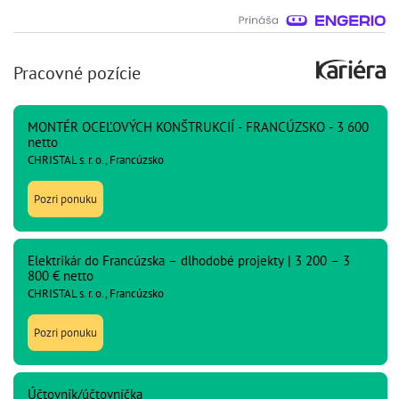
Pracovné pozície
MONTÉR OCEĽOVÝCH KONŠTRUKCIÍ - FRANCÚZSKO - 3 600
netto
CHRISTAL s. r. o., Francúzsko
Pozri ponuku
Elektrikár do Francúzska – dlhodobé projekty | 3 200 – 3
800 € netto
CHRISTAL s. r. o., Francúzsko
Pozri ponuku
Účtovník/účtovníčka