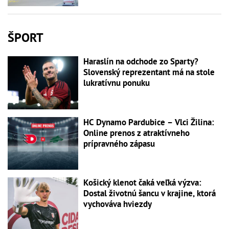
ŠPORT
Haraslín na odchode zo Sparty?
Slovenský reprezentant má na stole
lukratívnu ponuku
HC Dynamo Pardubice – Vlci Žilina:
Online prenos z atraktívneho
prípravného zápasu
Košický klenot čaká veľká výzva:
Dostal životnú šancu v krajine, ktorá
vychováva hviezdy