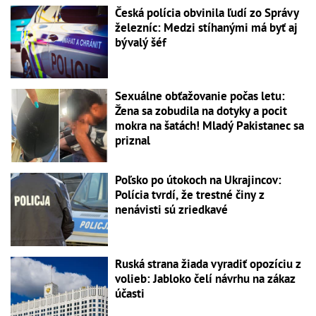
Česká polícia obvinila ľudí zo Správy
železníc: Medzi stíhanými má byť aj
bývalý šéf
Sexuálne obťažovanie počas letu:
Žena sa zobudila na dotyky a pocit
mokra na šatách! Mladý Pakistanec sa
priznal
Poľsko po útokoch na Ukrajincov:
Polícia tvrdí, že trestné činy z
nenávisti sú zriedkavé
Ruská strana žiada vyradiť opozíciu z
volieb: Jabloko čelí návrhu na zákaz
účasti