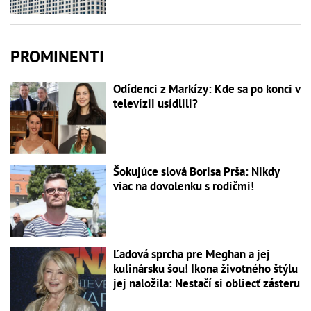
PROMINENTI
Odídenci z Markízy: Kde sa po konci v
televízii usídlili?
Šokujúce slová Borisa Prša: Nikdy
viac na dovolenku s rodičmi!
Ľadová sprcha pre Meghan a jej
kulinársku šou! Ikona životného štýlu
jej naložila: Nestačí si obliecť zásteru