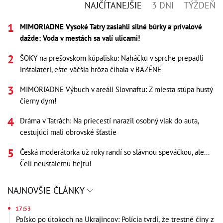
NAJČÍTANEJŠIE
3 DNI
TÝŽDEŇ
MIMORIADNE Vysoké Tatry zasiahli silné búrky a prívalové
dažde: Voda v mestách sa valí ulicami!
ŠOKY na prešovskom kúpalisku: Naháčku v sprche prepadli
inštalatéri, ešte väčšia hrôza číhala v BAZÉNE
MIMORIADNE Výbuch v areáli Slovnaftu: Z miesta stúpa hustý
čierny dym!
Dráma v Tatrách: Na priecestí narazil osobný vlak do auta,
cestujúci mali obrovské šťastie
Česká moderátorka už roky randí so slávnou speváčkou, ale...
Čelí neustálemu hejtu!
NAJNOVŠIE ČLÁNKY
17:53
Poľsko po útokoch na Ukrajincov: Polícia tvrdí, že trestné činy z