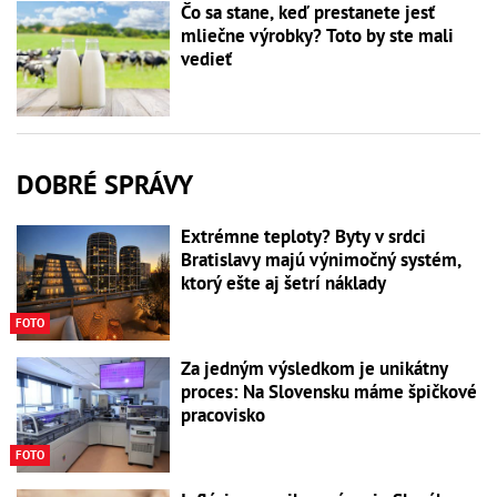
Čo sa stane, keď prestanete jesť
mliečne výrobky? Toto by ste mali
vedieť
DOBRÉ SPRÁVY
Extrémne teploty? Byty v srdci
Bratislavy majú výnimočný systém,
ktorý ešte aj šetrí náklady
FOTO
Za jedným výsledkom je unikátny
proces: Na Slovensku máme špičkové
pracovisko
FOTO