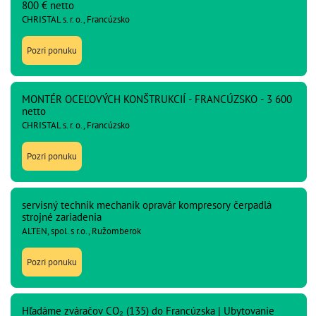
800 € netto
CHRISTAL s. r. o., Francúzsko
Pozri ponuku
MONTÉR OCEĽOVÝCH KONŠTRUKCIÍ - FRANCÚZSKO - 3 600
netto
CHRISTAL s. r. o., Francúzsko
Pozri ponuku
servisný technik mechanik opravár kompresory čerpadlá
strojné zariadenia
ALTEN, spol. s r.o., Ružomberok
Pozri ponuku
Hľadáme zváračov CO₂ (135) do Francúzska | Ubytovanie