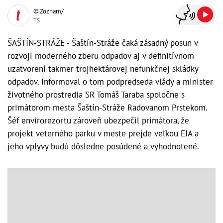
© Zoznam/
TS
ŠAŠTÍN-STRÁŽE - Šaštín-Stráže čaká zásadný posun v
rozvoji moderného zberu odpadov aj v definitívnom
uzatvorení takmer trojhektárovej nefunkčnej skládky
odpadov. Informoval o tom podpredseda vlády a minister
životného prostredia SR Tomáš Taraba spoločne s
primátorom mesta Šaštín-Stráže Radovanom Prstekom.
Šéf envirorezortu zároveň ubezpečil primátora, že
projekt veterného parku v meste prejde veľkou EIA a
jeho vplyvy budú dôsledne posúdené a vyhodnotené.