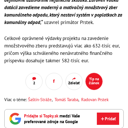
definitívne uzatvoríme nefunkčnú skládku. Zároveň vďaka
dotácii zavedieme moderný a motivačný množstvový zber
komunálneho odpadu, ktorý nastaví systém v poplatkoch za
komunálny odpad,“
uzavrel primátor Prstek.
Celkové oprávnené výdavky projektu na zavedenie
množstvového zberu predstavujú viac ako 632-tisíc eur,
pričom výška schváleného nenávratného finančného
príspevku dosahuje takmer 582-tisíc eur.
Tip na
2
Zdieľať
článok
Viac o téme:
Šaštín-Stráže
,
Tomáš Taraba
,
Radovan Prstek
Pridajte si Topky.sk
medzi Vaše
Pridať
preferované zdroje na Google