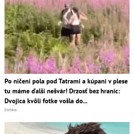
Po ničení pola pod Tatrami a kúpaní v plese
tu máme ďalší nešvár! Drzosť bez hraníc:
Dvojica kvôli fotke vošla do...
Domáce