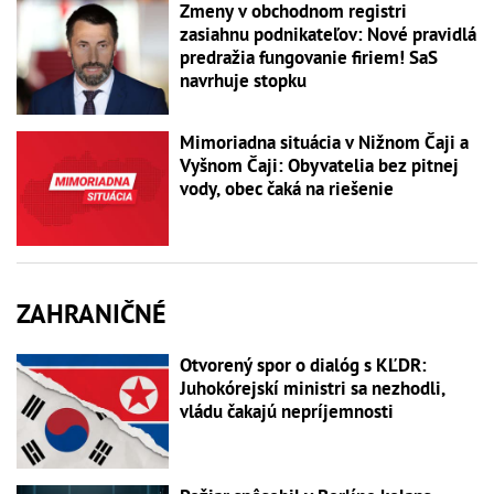
Zmeny v obchodnom registri
zasiahnu podnikateľov: Nové pravidlá
predražia fungovanie firiem! SaS
navrhuje stopku
Mimoriadna situácia v Nižnom Čaji a
Vyšnom Čaji: Obyvatelia bez pitnej
vody, obec čaká na riešenie
ZAHRANIČNÉ
Otvorený spor o dialóg s KĽDR:
Juhokórejskí ministri sa nezhodli,
vládu čakajú nepríjemnosti