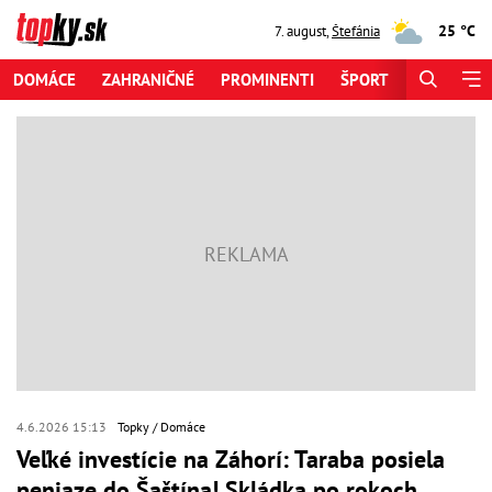
25 °C
7. august
,
Štefánia
DOMÁCE
ZAHRANIČNÉ
PROMINENTI
ŠPORT
ZAUJÍMAV
4.6.2026 15:13
Topky
Domáce
Veľké investície na Záhorí: Taraba posiela
peniaze do Šaštína! Skládka po rokoch