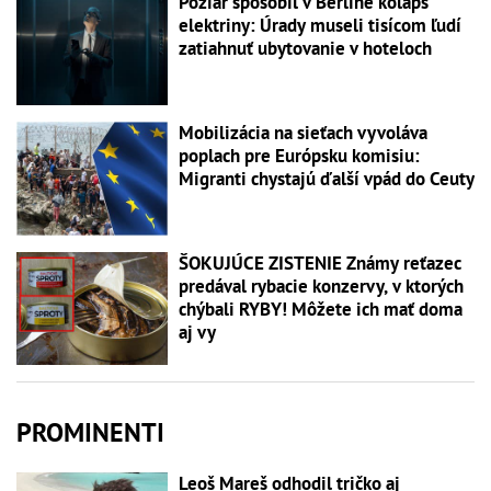
Požiar spôsobil v Berlíne kolaps
elektriny: Úrady museli tisícom ľudí
zatiahnuť ubytovanie v hoteloch
Mobilizácia na sieťach vyvoláva
poplach pre Európsku komisiu:
Migranti chystajú ďalší vpád do Ceuty
ŠOKUJÚCE ZISTENIE Známy reťazec
predával rybacie konzervy, v ktorých
chýbali RYBY! Môžete ich mať doma
aj vy
PROMINENTI
Leoš Mareš odhodil tričko aj