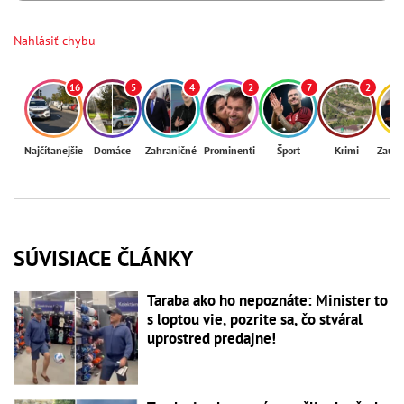
Nahlásiť chybu
16
5
4
2
7
2
Najčítanejšie
Domáce
Zahraničné
Prominenti
Šport
Krimi
Zaují
SÚVISIACE ČLÁNKY
Taraba ako ho nepoznáte: Minister to
s loptou vie, pozrite sa, čo stváral
uprostred predajne!