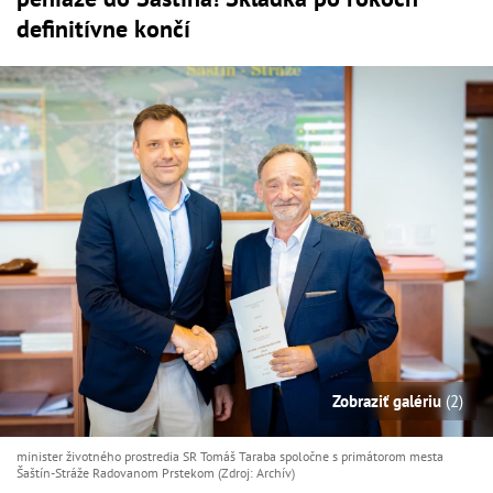
definitívne končí
Zobraziť galériu
(2)
minister životného prostredia SR Tomáš Taraba spoločne s primátorom mesta
Šaštín-Stráže Radovanom Prstekom (Zdroj: Archív)