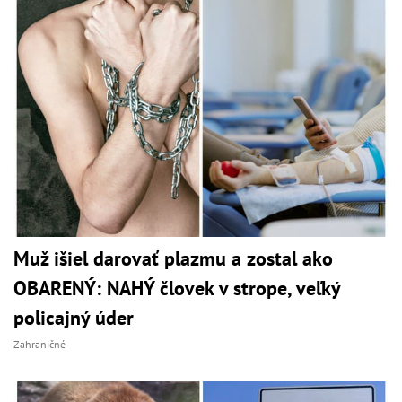
Muž išiel darovať plazmu a zostal ako
OBARENÝ: NAHÝ človek v strope, veľký
policajný úder
Zahraničné