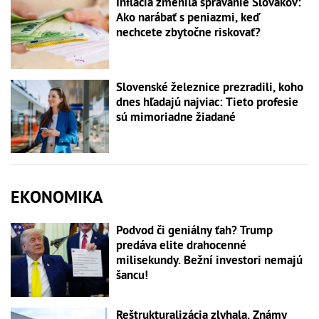
Inflácia zmenila správanie Slovákov:
Ako narábať s peniazmi, keď
nechcete zbytočne riskovať?
Slovenské železnice prezradili, koho
dnes hľadajú najviac: Tieto profesie
sú mimoriadne žiadané
EKONOMIKA
Podvod či geniálny ťah? Trump
predáva elite drahocenné
milisekundy. Bežní investori nemajú
šancu!
Reštrukturalizácia zlyhala. Známy