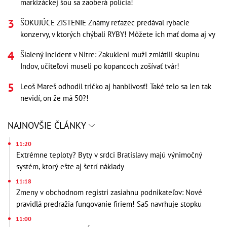
markizáckej šou sa zaoberá polícia!
ŠOKUJÚCE ZISTENIE Známy reťazec predával rybacie
konzervy, v ktorých chýbali RYBY! Môžete ich mať doma aj vy
Šialený incident v Nitre: Zakuklení muži zmlátili skupinu
Indov, učiteľovi museli po kopancoch zošívať tvár!
Leoš Mareš odhodil tričko aj hanblivosť! Také telo sa len tak
nevidí, on že má 50?!
NAJNOVŠIE ČLÁNKY
11:20
Extrémne teploty? Byty v srdci Bratislavy majú výnimočný
systém, ktorý ešte aj šetrí náklady
11:18
Zmeny v obchodnom registri zasiahnu podnikateľov: Nové
pravidlá predražia fungovanie firiem! SaS navrhuje stopku
11:00