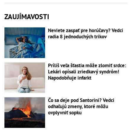
ZAUJÍMAVOSTI
Neviete zaspať pre horúčavy? Vedci
radia 8 jednoduchých trikov
Príliš veľa šťastia môže zlomiť srdce:
Lekári opísali zriedkavý syndróm!
Napodobňuje infarkt
Čo sa deje pod Santorini? Vedci
odhaľujú zmeny, ktoré môžu
ovplyvniť sopku