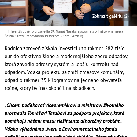
Zobraziť galériu
(2)
minister životného prostredia SR Tomáš Taraba spoločne s primátorom mesta
Šaštín-Stráže Radovanom Prstekom (Zdroj: Archív)
Radnica zároveň získala investíciu za takmer 582-tisíc
eur do efektívnejšieho a modernejšieho zberu odpadov,
ktorá zavedie adresný systém a lepšiu kontrolu nad
odpadom. Vďaka projektu sa zníži zmesový komunálny
odpad o takmer 35 kilogramov na jedného obyvateľa
ročne, ktorý by inak skončil na skládkach.
„Chcem poďakovať vicepremiérovi a ministrovi životného
prostredia Tomášovi Tarabovi za podporu projektov, ktoré
pomáhajú nášmu mestu riešiť tento dlhoročný problém.
Vďaka výhodnému úveru z Environmentálneho fondu