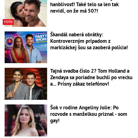
hanblivosť! Také telo sa len tak
nevidí, on že má 50?!
FOTO
Škandál naberá obrátky:
Kontroverzným prípadom z
markizáckej šou sa zaoberá polícia!
Tajná svadba číslo 2? Tom Holland a
Zendaya sa poriadne buchli po vrecku
a... Prísny zákaz telefónov!
Šok v rodine Angeliny Jolie: Po
rozvode s manželkou priznal - som
gay!