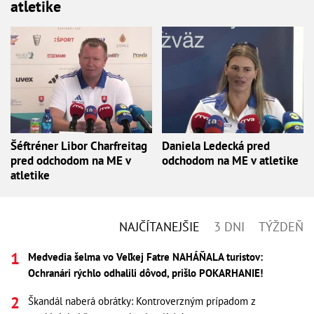
atletike
Šéftréner Libor Charfreitag
Daniela Ledecká pred
pred odchodom na ME v
odchodom na ME v atletike
atletike
NAJČÍTANEJŠIE
3 DNI
TÝŽDEŇ
Medvedia šelma vo Veľkej Fatre NAHÁŇALA turistov:
Ochranári rýchlo odhalili dôvod, prišlo POKARHANIE!
Škandál naberá obrátky: Kontroverzným prípadom z