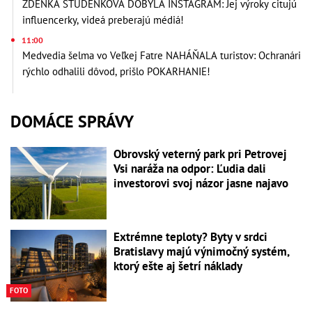
ZDENKA STUDENKOVÁ DOBYLA INSTAGRAM: Jej výroky citujú
influencerky, videá preberajú médiá!
11:00
Medvedia šelma vo Veľkej Fatre NAHÁŇALA turistov: Ochranári
rýchlo odhalili dôvod, prišlo POKARHANIE!
DOMÁCE SPRÁVY
Obrovský veterný park pri Petrovej
Vsi naráža na odpor: Ľudia dali
investorovi svoj názor jasne najavo
Extrémne teploty? Byty v srdci
Bratislavy majú výnimočný systém,
ktorý ešte aj šetrí náklady
FOTO