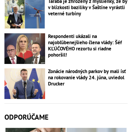
Taraba je zhrozený z myšlienky, že by
v blízkosti baziliky v Šaštíne vyrástli
veterné turbíny
Respondenti ukázali na
najobľúbenejšieho člena vlády: Šéf
KĽÚČOVÉHO rezortu si riadne
pohoršil!
Zonácie národných parkov by mali ísť
na rokovanie vlády 24. júna, uviedol
Drucker
ODPORÚČAME