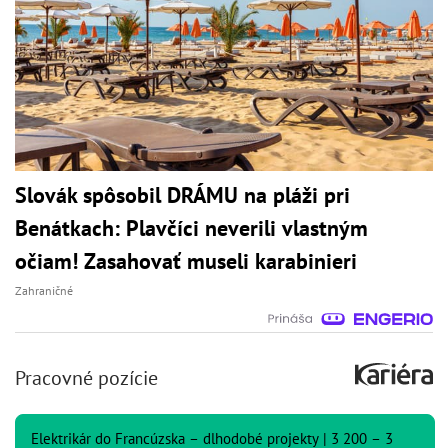
Slovák spôsobil DRÁMU na pláži pri
Benátkach: Plavčíci neverili vlastným
očiam! Zasahovať museli karabinieri
Zahraničné
Pracovné pozície
Elektrikár do Francúzska – dlhodobé projekty | 3 200 – 3