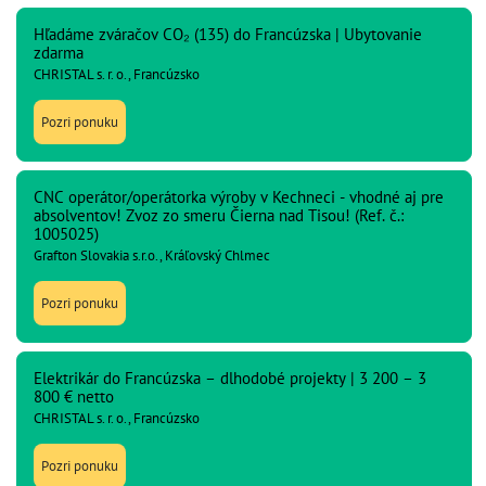
Hľadáme zváračov CO₂ (135) do Francúzska | Ubytovanie
zdarma
CHRISTAL s. r. o., Francúzsko
Pozri ponuku
CNC operátor/operátorka výroby v Kechneci - vhodné aj pre
absolventov! Zvoz zo smeru Čierna nad Tisou! (Ref. č.:
1005025)
Grafton Slovakia s.r.o., Kráľovský Chlmec
Pozri ponuku
Elektrikár do Francúzska – dlhodobé projekty | 3 200 – 3
800 € netto
CHRISTAL s. r. o., Francúzsko
Pozri ponuku