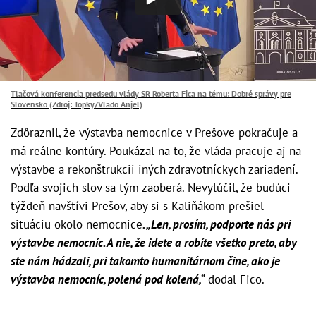
Tlačová konferencia predsedu vlády SR Roberta Fica na tému: Dobré správy pre
Slovensko (Zdroj: Topky/Vlado Anjel)
Zdôraznil, že výstavba nemocnice v Prešove pokračuje a
má reálne kontúry. Poukázal na to, že vláda pracuje aj na
výstavbe a rekonštrukcii iných zdravotníckych zariadení.
Podľa svojich slov sa tým zaoberá. Nevylúčil, že budúci
týždeň navštívi Prešov, aby si s Kaliňákom prešiel
situáciu okolo nemocnice
. „Len, prosím, podporte nás pri
výstavbe nemocníc. A nie, že idete a robíte všetko preto, aby
ste nám hádzali, pri takomto humanitárnom čine, ako je
výstavba nemocníc, polená pod kolená,“
dodal Fico.