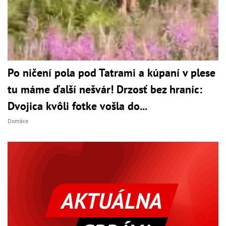
Po ničení pola pod Tatrami a kúpaní v plese
tu máme ďalší nešvár! Drzosť bez hraníc:
Dvojica kvôli fotke vošla do...
Domáce