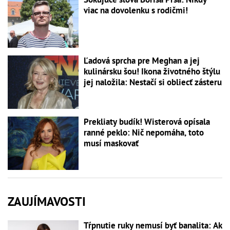
viac na dovolenku s rodičmi!
Ľadová sprcha pre Meghan a jej
kulinársku šou! Ikona životného štýlu
jej naložila: Nestačí si obliecť zásteru
Prekliaty budík! Wisterová opísala
ranné peklo: Nič nepomáha, toto
musí maskovať
ZAUJÍMAVOSTI
Tŕpnutie ruky nemusí byť banalita: Ak