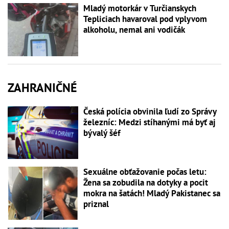
Mladý motorkár v Turčianskych
Tepliciach havaroval pod vplyvom
alkoholu, nemal ani vodičák
ZAHRANIČNÉ
Česká polícia obvinila ľudí zo Správy
železníc: Medzi stíhanými má byť aj
bývalý šéf
Sexuálne obťažovanie počas letu:
Žena sa zobudila na dotyky a pocit
mokra na šatách! Mladý Pakistanec sa
priznal