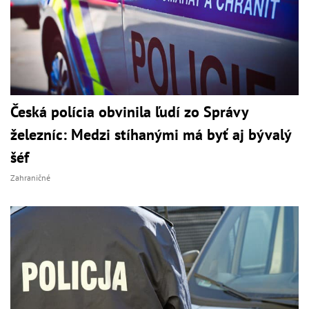
Česká polícia obvinila ľudí zo Správy
železníc: Medzi stíhanými má byť aj bývalý
šéf
Zahraničné