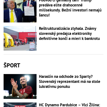
Podvod či geniálny ťah? Trump
predáva elite drahocenné
milisekundy. Bežní investori nemajú
šancu!
Reštrukturalizácia zlyhala. Známy
slovenský predajca elektroniky
definitívne končí a mieri k bankrotu
ŠPORT
Haraslín na odchode zo Sparty?
Slovenský reprezentant má na stole
lukratívnu ponuku
HC Dynamo Pardubice – Vlci Žilina: