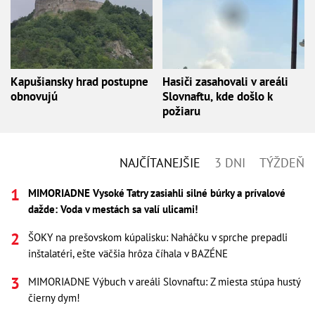
Kapušiansky hrad postupne
Hasiči zasahovali v areáli
obnovujú
Slovnaftu, kde došlo k
požiaru
NAJČÍTANEJŠIE
3 DNI
TÝŽDEŇ
MIMORIADNE Vysoké Tatry zasiahli silné búrky a prívalové
dažde: Voda v mestách sa valí ulicami!
ŠOKY na prešovskom kúpalisku: Naháčku v sprche prepadli
inštalatéri, ešte väčšia hrôza číhala v BAZÉNE
MIMORIADNE Výbuch v areáli Slovnaftu: Z miesta stúpa hustý
čierny dym!