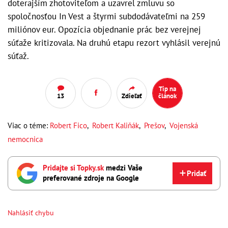
doterajším zhotoviteľom a uzavrel zmluvu so
spoločnosťou In Vest a štyrmi subdodávateľmi na 259
miliónov eur. Opozícia objednanie prác bez verejnej
súťaže kritizovala. Na druhú etapu rezort vyhlásil verejnú
súťaž.
Tip na
13
Zdieľať
článok
Viac o téme:
Robert Fico
,
Robert Kaliňák
,
Prešov
,
Vojenská
nemocnica
Pridajte si Topky.sk
medzi Vaše
Pridať
preferované zdroje na Google
Nahlásiť chybu