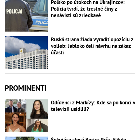
Poľsko po útokoch na Ukrajincov:
Polícia tvrdí, že trestné činy z
nenávisti sú zriedkavé
Ruská strana žiada vyradiť opozíciu z
volieb: Jabloko čelí návrhu na zákaz
účasti
PROMINENTI
Odídenci z Markízy: Kde sa po konci v
televízii usídlili?
Šokujúce slová Borisa Prša: Nikdy