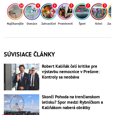
16
4
6
5
7
3
Najčítanejšie
Domáce
Zahraničné
Prominenti
Šport
Krimi
Zaují
SÚVISIACE ČLÁNKY
Robert Kaliňák čelí kritike pre
výstavbu nemocnice v Prešove:
Kontroly sa neobáva
Skončí Pohoda na trenčianskom
letisku? Spor medzi Rybníčkom a
Kaliňákom naberá obrátky