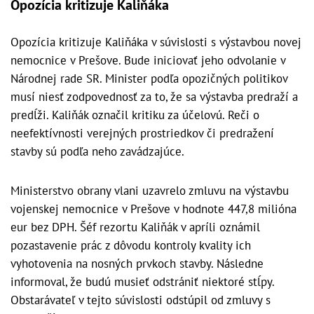
Opozícia kritizuje Kaliňáka
Opozícia kritizuje Kaliňáka v súvislosti s výstavbou novej
nemocnice v Prešove. Bude iniciovať jeho odvolanie v
Národnej rade SR. Minister podľa opozičných politikov
musí niesť zodpovednosť za to, že sa výstavba predraží a
predĺži. Kaliňák označil kritiku za účelovú. Reči o
neefektívnosti verejných prostriedkov či predražení
stavby sú podľa neho zavádzajúce.
Ministerstvo obrany vlani uzavrelo zmluvu na výstavbu
vojenskej nemocnice v Prešove v hodnote 447,8 milióna
eur bez DPH. Šéf rezortu Kaliňák v apríli oznámil
pozastavenie prác z dôvodu kontroly kvality ich
vyhotovenia na nosných prvkoch stavby. Následne
informoval, že budú musieť odstrániť niektoré stĺpy.
Obstarávateľ v tejto súvislosti odstúpil od zmluvy s