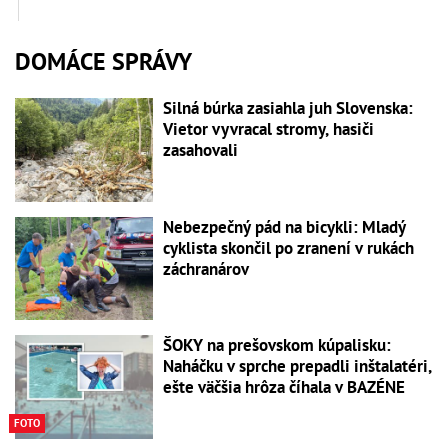
DOMÁCE SPRÁVY
Silná búrka zasiahla juh Slovenska:
Vietor vyvracal stromy, hasiči
zasahovali
Nebezpečný pád na bicykli: Mladý
cyklista skončil po zranení v rukách
záchranárov
ŠOKY na prešovskom kúpalisku:
Naháčku v sprche prepadli inštalatéri,
ešte väčšia hrôza číhala v BAZÉNE
FOTO