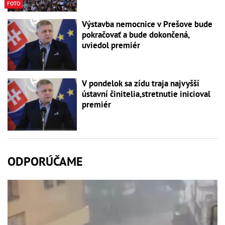
FOTO
Výstavba nemocnice v Prešove bude
pokračovať a bude dokončená,
uviedol premiér
V pondelok sa zídu traja najvyšší
ústavní činitelia,stretnutie inicioval
premiér
ODPORÚČAME