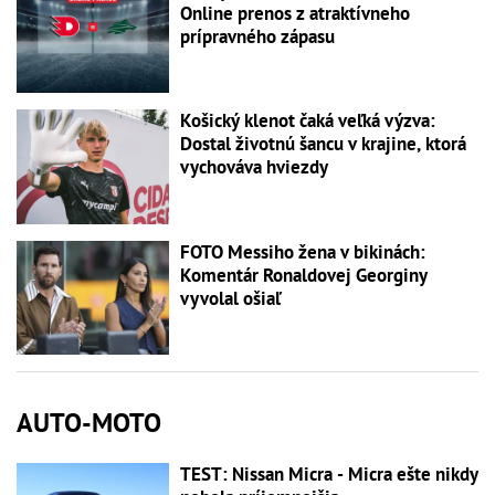
Online prenos z atraktívneho
prípravného zápasu
Košický klenot čaká veľká výzva:
Dostal životnú šancu v krajine, ktorá
vychováva hviezdy
FOTO Messiho žena v bikinách:
Komentár Ronaldovej Georginy
vyvolal ošiaľ
AUTO-MOTO
TEST: Nissan Micra - Micra ešte nikdy