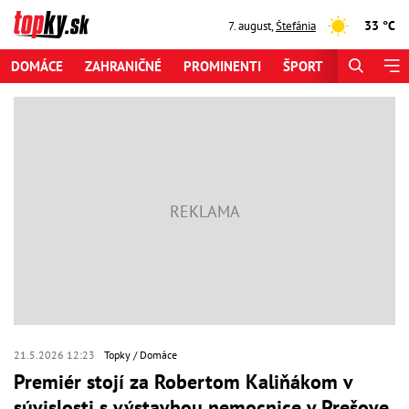
33 °C
7. august
,
Štefánia
DOMÁCE
ZAHRANIČNÉ
PROMINENTI
ŠPORT
ZAUJÍMAV
21.5.2026 12:23
Topky
Domáce
Premiér stojí za Robertom Kaliňákom v
súvislosti s výstavbou nemocnice v Prešove