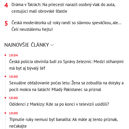
Dráma v Tatrách: Na priecestí narazil osobný vlak do auta,
cestujúci mali obrovské šťastie
Česká moderátorka už roky randí so slávnou speváčkou, ale...
Čelí neustálemu hejtu!
NAJNOVŠIE ČLÁNKY
18:04
Česká polícia obvinila ľudí zo Správy železníc: Medzi stíhanými
má byť aj bývalý šéf
18:00
Sexuálne obťažovanie počas letu: Žena sa zobudila na dotyky a
pocit mokra na šatách! Mladý Pakistanec sa priznal
18:00
Odídenci z Markízy: Kde sa po konci v televízii usídlili?
18:00
Tŕpnutie ruky nemusí byť banalita: Ak máte aj tento príznak,
nečakajte