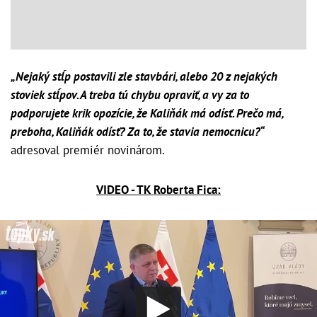
„Nejaký stĺp postavili zle stavbári, alebo 20 z nejakých
stoviek stĺpov. A treba tú chybu opraviť, a vy za to
podporujete krik opozície, že Kaliňák má odísť. Prečo má,
preboha, Kaliňák odísť? Za to, že stavia nemocnicu?“
adresoval premiér novinárom.
VIDEO - TK Roberta Fica: