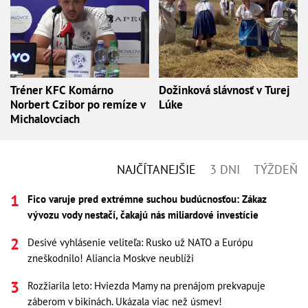
Tréner KFC Komárno
Dožinková slávnosť v Turej
Norbert Czibor po remíze v
Lúke
Michalovciach
NAJČÍTANEJŠIE
3 DNI
TÝŽDEŇ
Fico varuje pred extrémne suchou budúcnosťou: Zákaz
vývozu vody nestačí, čakajú nás miliardové investície
Desivé vyhlásenie veliteľa: Rusko už NATO a Európu
zneškodnilo! Aliancia Moskve neublíži
Rozžiarila leto: Hviezda Mamy na prenájom prekvapuje
záberom v bikinách. Ukázala viac než úsmev!