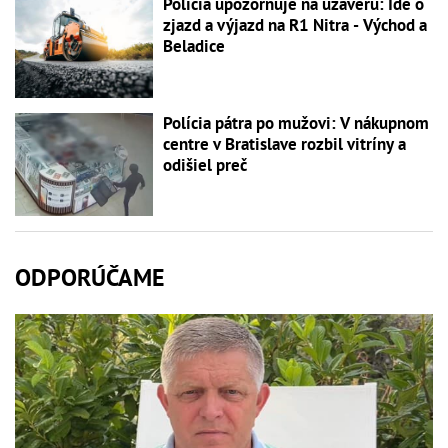
Polícia upozorňuje na uzáveru: Ide o
zjazd a výjazd na R1 Nitra - Východ a
Beladice
Polícia pátra po mužovi: V nákupnom
centre v Bratislave rozbil vitríny a
odišiel preč
ODPORÚČAME