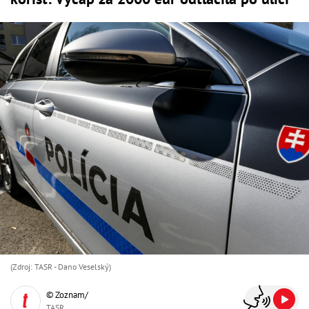
(Zdroj: TASR - Dano Veselský)
© Zoznam/
TASR