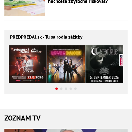
nechcete zbytočne riskovať?
PREDPREDAJ
.sk - Tu sa rodia zážitky
ZOZNAM TV