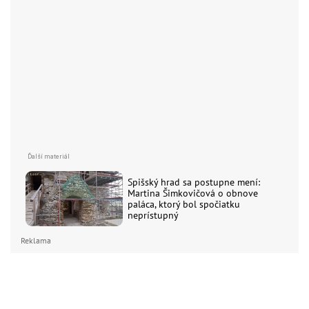
Spišský hrad sa postupne mení:
Martina Šimkovičová o obnove
paláca, ktorý bol spočiatku
neprístupný
Reklama