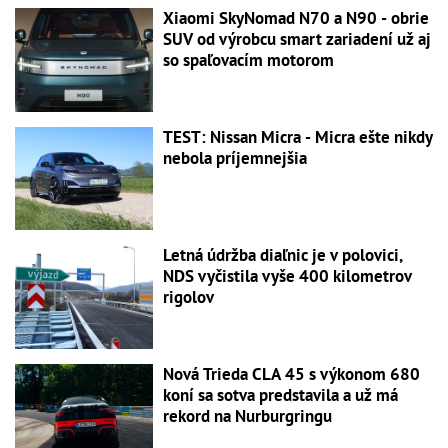
Xiaomi SkyNomad N70 a N90 - obrie
SUV od výrobcu smart zariadení už aj
so spaľovacím motorom
TEST: Nissan Micra - Micra ešte nikdy
nebola príjemnejšia
Letná údržba diaľnic je v polovici,
NDS vyčistila vyše 400 kilometrov
rigolov
Nová Trieda CLA 45 s výkonom 680
koní sa sotva predstavila a už má
rekord na Nurburgringu