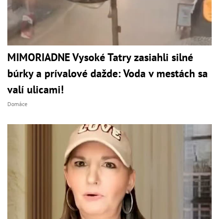
MIMORIADNE Vysoké Tatry zasiahli silné
búrky a prívalové dažde: Voda v mestách sa
valí ulicami!
Domáce