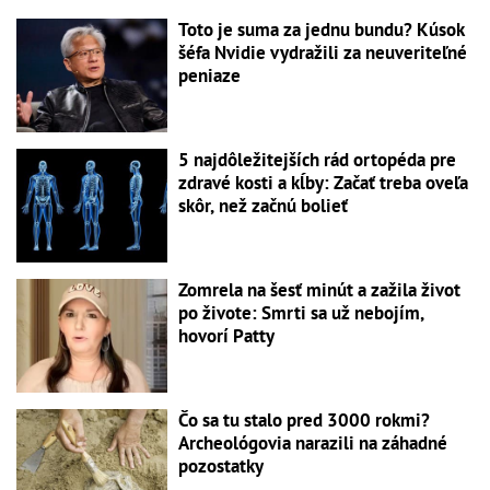
Toto je suma za jednu bundu? Kúsok
šéfa Nvidie vydražili za neuveriteľné
peniaze
5 najdôležitejších rád ortopéda pre
zdravé kosti a kĺby: Začať treba oveľa
skôr, než začnú bolieť
Zomrela na šesť minút a zažila život
po živote: Smrti sa už nebojím,
hovorí Patty
Čo sa tu stalo pred 3000 rokmi?
Archeológovia narazili na záhadné
pozostatky