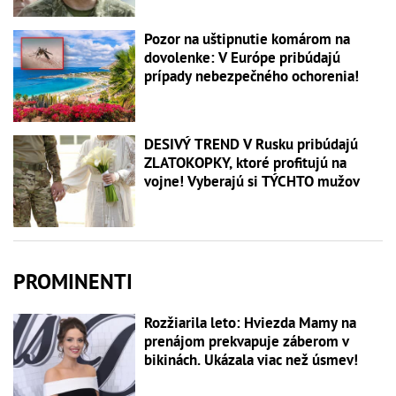
Pozor na uštipnutie komárom na
dovolenke: V Európe pribúdajú
prípady nebezpečného ochorenia!
DESIVÝ TREND V Rusku pribúdajú
ZLATOKOPKY, ktoré profitujú na
vojne! Vyberajú si TÝCHTO mužov
PROMINENTI
Rozžiarila leto: Hviezda Mamy na
prenájom prekvapuje záberom v
bikinách. Ukázala viac než úsmev!