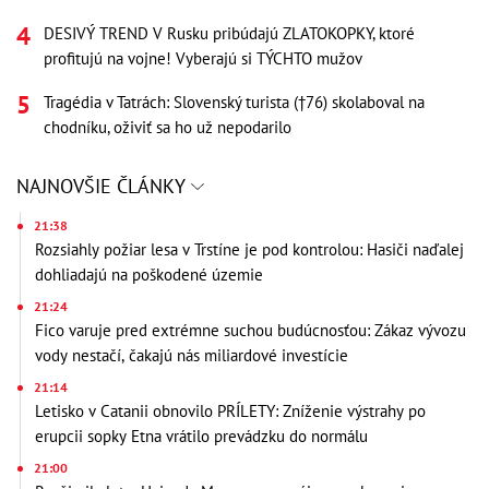
DESIVÝ TREND V Rusku pribúdajú ZLATOKOPKY, ktoré
profitujú na vojne! Vyberajú si TÝCHTO mužov
Tragédia v Tatrách: Slovenský turista (†76) skolaboval na
chodníku, oživiť sa ho už nepodarilo
NAJNOVŠIE ČLÁNKY
21:38
Rozsiahly požiar lesa v Trstíne je pod kontrolou: Hasiči naďalej
dohliadajú na poškodené územie
21:24
Fico varuje pred extrémne suchou budúcnosťou: Zákaz vývozu
vody nestačí, čakajú nás miliardové investície
21:14
Letisko v Catanii obnovilo PRÍLETY: Zníženie výstrahy po
erupcii sopky Etna vrátilo prevádzku do normálu
21:00