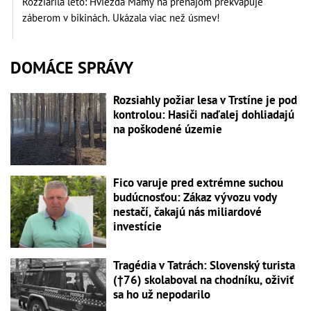
Rozžiarila leto: Hviezda Mamy na prenájom prekvapuje
záberom v bikinách. Ukázala viac než úsmev!
DOMÁCE SPRÁVY
Rozsiahly požiar lesa v Trstíne je pod
kontrolou: Hasiči naďalej dohliadajú
na poškodené územie
Fico varuje pred extrémne suchou
budúcnosťou: Zákaz vývozu vody
nestačí, čakajú nás miliardové
investície
Tragédia v Tatrách: Slovenský turista
(†76) skolaboval na chodníku, oživiť
sa ho už nepodarilo