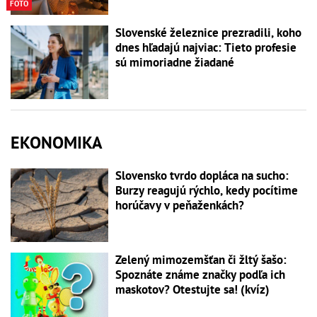
FOTO
Slovenské železnice prezradili, koho
dnes hľadajú najviac: Tieto profesie
sú mimoriadne žiadané
EKONOMIKA
Slovensko tvrdo dopláca na sucho:
Burzy reagujú rýchlo, kedy pocítime
horúčavy v peňaženkách?
Zelený mimozemšťan či žltý šašo:
Spoznáte známe značky podľa ich
maskotov? Otestujte sa! (kvíz)