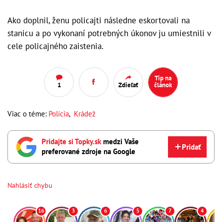
Ako doplnil, ženu policajti následne eskortovali na
stanicu a po vykonaní potrebných úkonov ju umiestnili v
cele policajného zaistenia.
Tip na
1
Zdieľať
článok
Viac o téme:
Polícia
,
Krádež
Pridajte si Topky.sk
medzi Vaše
Pridať
preferované zdroje na Google
Nahlásiť chybu
16
3
6
5
7
4