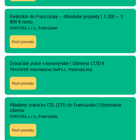
Elektrikár do Francúzska – dlhodobé projekty | 3 200 – 3
800 € netto
CHRISTAL s. r. o., Francúzsko
Pozri ponuku
Zváračské práce v kovovýrobe | Odmena 17,50 €
TRANSFER International Staff k.s., Prešovský kraj
Pozri ponuku
Hľadáme zváračov CO₂ (135) do Francúzska | Ubytovanie
zdarma
CHRISTAL s. r. o., Francúzsko
Pozri ponuku