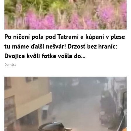
Po ničení pola pod Tatrami a kúpaní v plese
tu máme ďalší nešvár! Drzosť bez hraníc:
Dvojica kvôli fotke vošla do...
Domáce