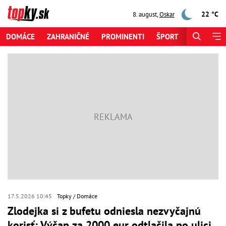
22 °C
8. august
,
Oskar
DOMÁCE
ZAHRANIČNÉ
PROMINENTI
ŠPORT
ZAUJÍMAV
17.5.2026 10:45
Topky
Domáce
Zlodejka si z bufetu odniesla nezvyčajnú
korisť: Výčap za 2000 eur odtlačila po ulici