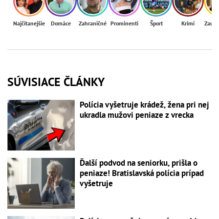
Najčítanejšie
Domáce
Zahraničné
Prominenti
Šport
Krimi
Zaují
SÚVISIACE ČLÁNKY
Polícia vyšetruje krádež, žena pri nej
ukradla mužovi peniaze z vrecka
Ďalší podvod na seniorku, prišla o
peniaze! Bratislavská polícia prípad
vyšetruje