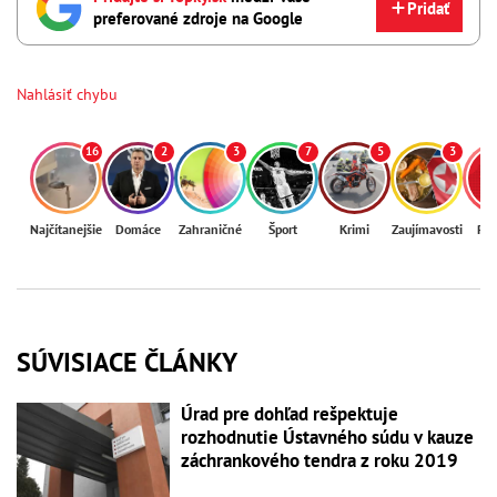
Pridať
preferované zdroje na Google
Nahlásiť chybu
16
2
3
7
5
3
Najčítanejšie
Domáce
Zahraničné
Šport
Krimi
Zaujímavosti
Reg
SÚVISIACE ČLÁNKY
Úrad pre dohľad rešpektuje
rozhodnutie Ústavného súdu v kauze
záchrankového tendra z roku 2019