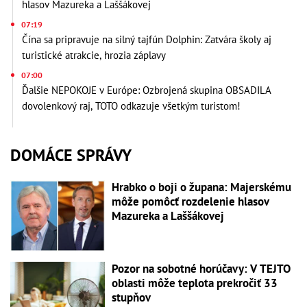
hlasov Mazureka a Laššákovej
07:19
Čína sa pripravuje na silný tajfún Dolphin: Zatvára školy aj
turistické atrakcie, hrozia záplavy
07:00
Ďalšie NEPOKOJE v Európe: Ozbrojená skupina OBSADILA
dovolenkový raj, TOTO odkazuje všetkým turistom!
DOMÁCE SPRÁVY
Hrabko o boji o župana: Majerskému
môže pomôcť rozdelenie hlasov
Mazureka a Laššákovej
Pozor na sobotné horúčavy: V TEJTO
oblasti môže teplota prekročiť 33
stupňov