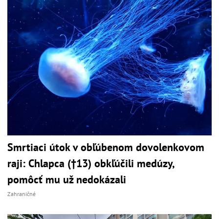
Smrtiaci útok v obľúbenom dovolenkovom
raji: Chlapca (†13) obkľúčili medúzy,
pomôcť mu už nedokázali
Zahraničné