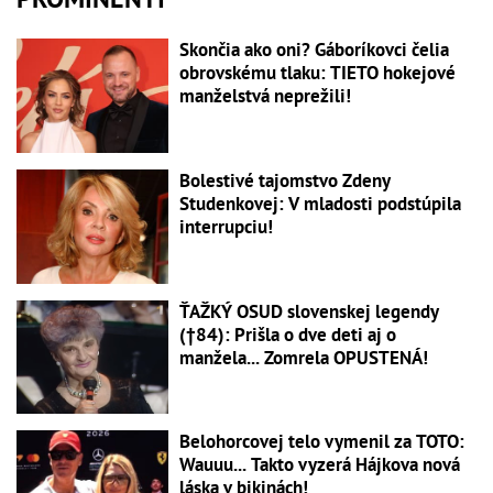
Skončia ako oni? Gáboríkovci čelia
obrovskému tlaku: TIETO hokejové
manželstvá neprežili!
Bolestivé tajomstvo Zdeny
Studenkovej: V mladosti podstúpila
interrupciu!
ŤAŽKÝ OSUD slovenskej legendy
(†84): Prišla o dve deti aj o
manžela... Zomrela OPUSTENÁ!
Belohorcovej telo vymenil za TOTO:
Wauuu... Takto vyzerá Hájkova nová
láska v bikinách!