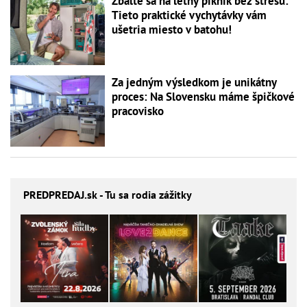
Zbaľte sa na letný piknik bez stresu:
Tieto praktické vychytávky vám
ušetria miesto v batohu!
Za jedným výsledkom je unikátny
proces: Na Slovensku máme špičkové
pracovisko
PREDPREDAJ
.sk - Tu sa rodia zážitky