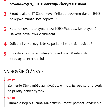
dovolenkový raj, TOTO odkazuje všetkým turistom!
Skončia ako oni? Gáboríkovci čelia obrovskému tlaku: TIETO
hokejové manželstvá neprežili!
Belohorcovej telo vymenil za TOTO: Wauuu... Takto vyzerá
Hájkova nová láska v bikinách!
Odídenci z Markízy: Kde sa po konci v televízii usídlili?
Bolestivé tajomstvo Zdeny Studenkovej: V mladosti
podstúpila interrupciu!
NAJNOVŠIE ČLÁNKY
07:57
Zatmenie Slnka môže zamávať elektrinou: Európa sa pripravuje
na prudký pokles výroby
07:40
Hrabko o boji o župana: Majerskému môže pomôcť rozdelenie