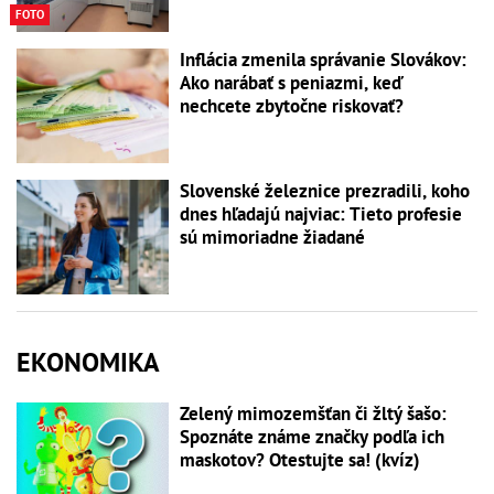
FOTO
Inflácia zmenila správanie Slovákov:
Ako narábať s peniazmi, keď
nechcete zbytočne riskovať?
Slovenské železnice prezradili, koho
dnes hľadajú najviac: Tieto profesie
sú mimoriadne žiadané
EKONOMIKA
Zelený mimozemšťan či žltý šašo:
Spoznáte známe značky podľa ich
maskotov? Otestujte sa! (kvíz)