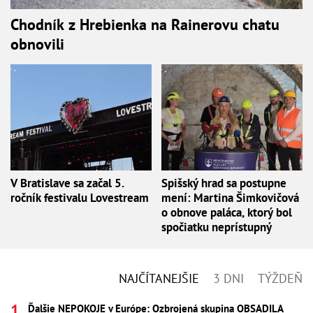
Chodník z Hrebienka na Rainerovu chatu
obnovili
V Bratislave sa začal 5.
Spišský hrad sa postupne
ročník festivalu Lovestream
mení: Martina Šimkovičová
o obnove paláca, ktorý bol
spočiatku neprístupný
NAJČÍTANEJŠIE
3 DNI
TÝŽDEŇ
Ďalšie NEPOKOJE v Európe: Ozbrojená skupina OBSADILA