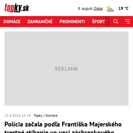
19 °C
8. august
,
Oskar
DOMÁCE
ZAHRANIČNÉ
PROMINENTI
ŠPORT
ZAUJÍMAV
23.4.2026 15:18
Topky
Domáce
Polícia začala podľa Františka Majerského
trestné stíhanie vo veci záchrankového