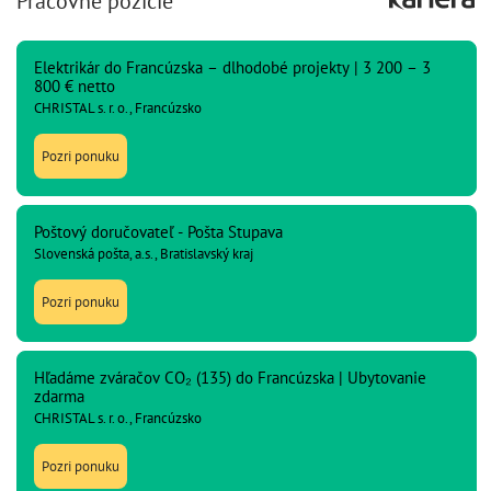
Pracovné pozície
Elektrikár do Francúzska – dlhodobé projekty | 3 200 – 3
800 € netto
CHRISTAL s. r. o., Francúzsko
Pozri ponuku
Poštový doručovateľ - Pošta Stupava
Slovenská pošta, a.s., Bratislavský kraj
Pozri ponuku
Hľadáme zváračov CO₂ (135) do Francúzska | Ubytovanie
zdarma
CHRISTAL s. r. o., Francúzsko
Pozri ponuku