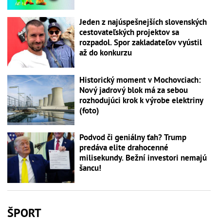
Jeden z najúspešnejších slovenských
cestovateľských projektov sa
rozpadol. Spor zakladateľov vyústil
až do konkurzu
Historický moment v Mochovciach:
Nový jadrový blok má za sebou
rozhodujúci krok k výrobe elektriny
(foto)
Podvod či geniálny ťah? Trump
predáva elite drahocenné
milisekundy. Bežní investori nemajú
šancu!
ŠPORT