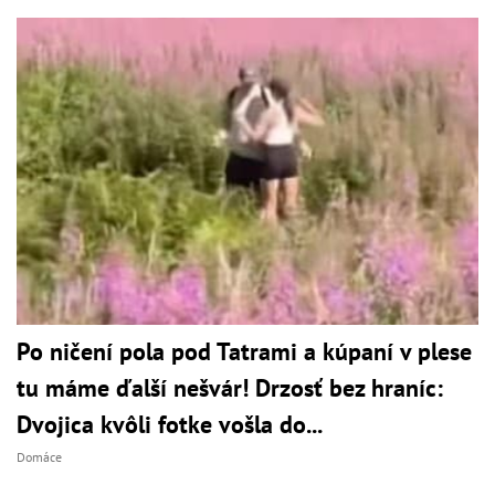
Po ničení pola pod Tatrami a kúpaní v plese
tu máme ďalší nešvár! Drzosť bez hraníc:
Dvojica kvôli fotke vošla do...
Domáce