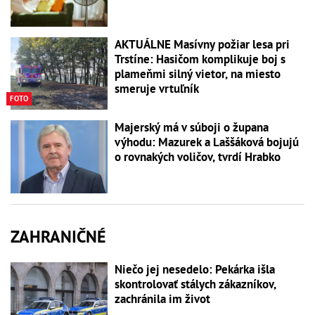
AKTUÁLNE Masívny požiar lesa pri
Trstíne: Hasičom komplikuje boj s
plameňmi silný vietor, na miesto
smeruje vrtuľník
FOTO
Majerský má v súboji o župana
výhodu: Mazurek a Laššáková bojujú
o rovnakých voličov, tvrdí Hrabko
ZAHRANIČNÉ
Niečo jej nesedelo: Pekárka išla
skontrolovať stálych zákazníkov,
zachránila im život