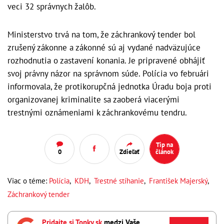
veci 32 správnych žalôb.
Ministerstvo trvá na tom, že záchrankový tender bol
zrušený zákonne a zákonné sú aj vydané nadväzujúce
rozhodnutia o zastavení konania. Je pripravené obhájiť
svoj právny názor na správnom súde. Polícia vo februári
informovala, že protikorupčná jednotka Úradu boja proti
organizovanej kriminalite sa zaoberá viacerými
trestnými oznámeniami k záchrankovému tendru.
Tip na
0
Zdieľať
článok
Viac o téme:
Polícia
,
KDH
,
Trestné stíhanie
,
František Majerský
,
Záchrankový tender
Pridajte si Topky.sk
medzi Vaše