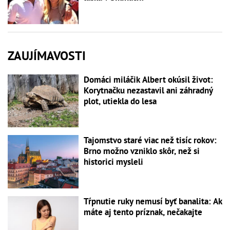
ZAUJÍMAVOSTI
Domáci miláčik Albert okúsil život:
Korytnačku nezastavil ani záhradný
plot, utiekla do lesa
Tajomstvo staré viac než tisíc rokov:
Brno možno vzniklo skôr, než si
historici mysleli
Tŕpnutie ruky nemusí byť banalita: Ak
máte aj tento príznak, nečakajte