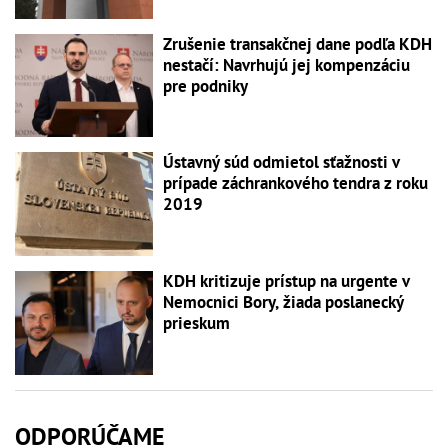
Zrušenie transakčnej dane podľa KDH
nestačí: Navrhujú jej kompenzáciu
pre podniky
Ústavný súd odmietol sťažnosti v
prípade záchrankového tendra z roku
2019
KDH kritizuje prístup na urgente v
Nemocnici Bory, žiada poslanecký
prieskum
ODPORÚČAME