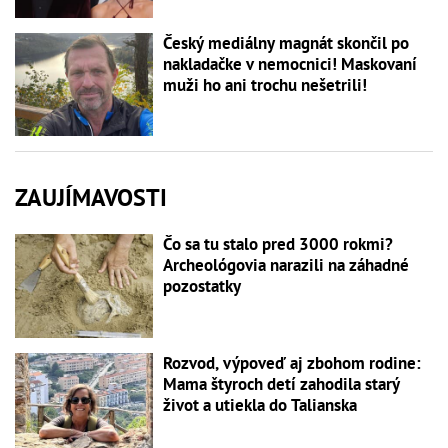
Český mediálny magnát skončil po
nakladačke v nemocnici! Maskovaní
muži ho ani trochu nešetrili!
ZAUJÍMAVOSTI
Čo sa tu stalo pred 3000 rokmi?
Archeológovia narazili na záhadné
pozostatky
Rozvod, výpoveď aj zbohom rodine:
Mama štyroch detí zahodila starý
život a utiekla do Talianska