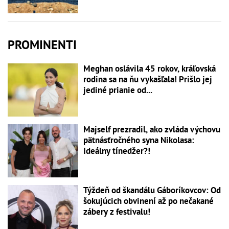
PROMINENTI
Meghan oslávila 45 rokov, kráľovská
rodina sa na ňu vykašľala! Prišlo jej
jediné prianie od...
Majself prezradil, ako zvláda výchovu
pätnásťročného syna Nikolasa:
Ideálny tínedžer?!
Týždeň od škandálu Gáboríkovcov: Od
šokujúcich obvinení až po nečakané
zábery z festivalu!