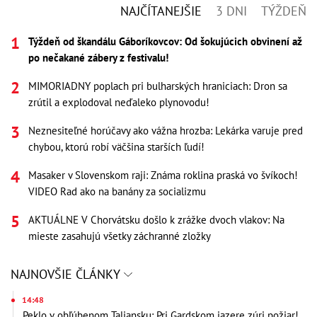
NAJČÍTANEJŠIE
3 DNI
TÝŽDEŇ
Týždeň od škandálu Gáboríkovcov: Od šokujúcich obvinení až
po nečakané zábery z festivalu!
MIMORIADNY poplach pri bulharských hraniciach: Dron sa
zrútil a explodoval neďaleko plynovodu!
Neznesiteľné horúčavy ako vážna hrozba: Lekárka varuje pred
chybou, ktorú robí väčšina starších ľudí!
Masaker v Slovenskom raji: Známa roklina praská vo švíkoch!
VIDEO Rad ako na banány za socializmu
AKTUÁLNE V Chorvátsku došlo k zrážke dvoch vlakov: Na
mieste zasahujú všetky záchranné zložky
NAJNOVŠIE ČLÁNKY
14:48
Peklo v obľúbenom Taliansku: Pri Gardskom jazere zúri požiar!