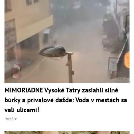
MIMORIADNE Vysoké Tatry zasiahli silné
búrky a prívalové dažde: Voda v mestách sa
valí ulicami!
Domáce