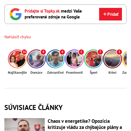
Pridajte si Topky.sk
medzi Vaše
Pridať
preferované zdroje na Google
Nahlásiť chybu
16
4
4
1
7
3
Najčítanejšie
Domáce
Zahraničné
Prominenti
Šport
Krimi
Zaují
SÚVISIACE ČLÁNKY
Chaos v energetike? Opozícia
kritizuje vládu za chýbajúce plány a