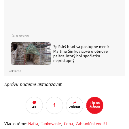
Spišský hrad sa postupne mení:
Martina Šimkovičová o obnove
paláca, ktorý bol spočiatku
neprístupný
Reklama
Správu budeme aktualizovať.
Tip na
41
Zdieľať
článok
Viac o téme:
Nafta
,
Tankovanie
,
Cena
,
Zahraniční vodiči