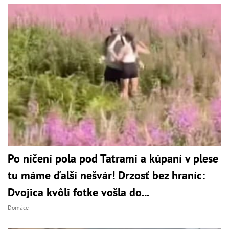
Po ničení pola pod Tatrami a kúpaní v plese
tu máme ďalší nešvár! Drzosť bez hraníc:
Dvojica kvôli fotke vošla do...
Domáce