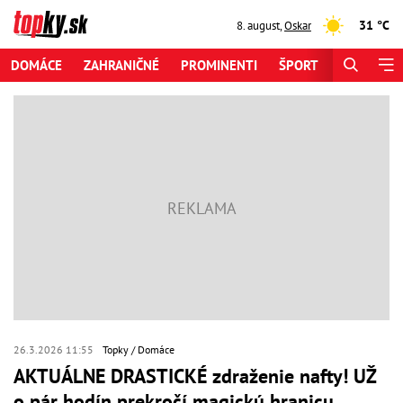
31 °C
8. august
,
Oskar
DOMÁCE
ZAHRANIČNÉ
PROMINENTI
ŠPORT
ZAUJÍMAV
26.3.2026 11:55
Topky
Domáce
AKTUÁLNE DRASTICKÉ zdraženie nafty! UŽ
o pár hodín prekročí magickú hranicu,