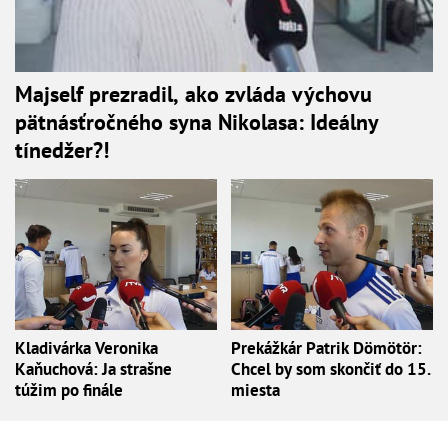
Majself prezradil, ako zvláda výchovu
pätnásťročného syna Nikolasa: Ideálny
tínedžer?!
Kladivárka Veronika
Prekážkár Patrik Dömötör:
Kaňuchová: Ja strašne
Chcel by som skončiť do 15.
túžim po finále
miesta