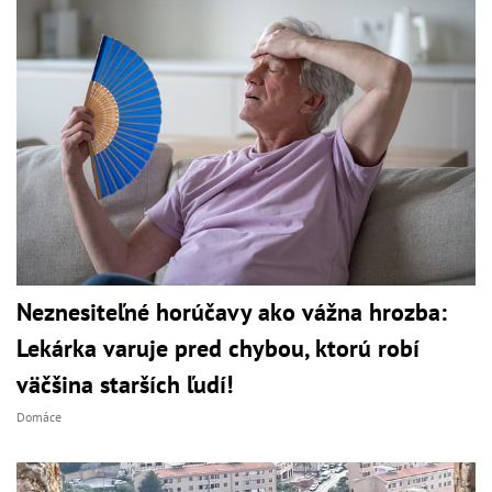
Neznesiteľné horúčavy ako vážna hrozba:
Lekárka varuje pred chybou, ktorú robí
väčšina starších ľudí!
Domáce