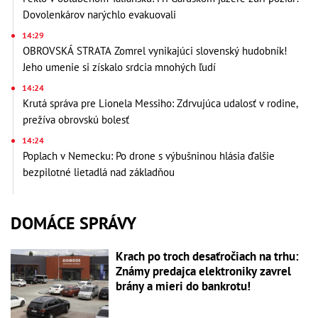
Dovolenkárov narýchlo evakuovali
14:29
OBROVSKÁ STRATA Zomrel vynikajúci slovenský hudobník!
Jeho umenie si získalo srdcia mnohých ľudí
14:24
Krutá správa pre Lionela Messiho: Zdrvujúca udalosť v rodine,
prežíva obrovskú bolesť
14:24
Poplach v Nemecku: Po drone s výbušninou hlásia ďalšie
bezpilotné lietadlá nad základňou
DOMÁCE SPRÁVY
Krach po troch desaťročiach na trhu:
Známy predajca elektroniky zavrel
brány a mieri do bankrotu!