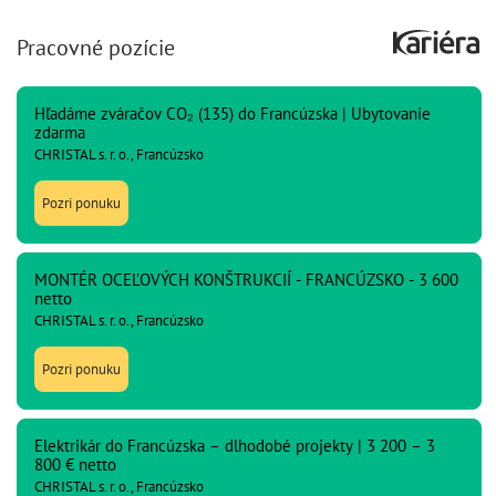
Pracovné pozície
Hľadáme zváračov CO₂ (135) do Francúzska | Ubytovanie
zdarma
CHRISTAL s. r. o., Francúzsko
Pozri ponuku
MONTÉR OCEĽOVÝCH KONŠTRUKCIÍ - FRANCÚZSKO - 3 600
netto
CHRISTAL s. r. o., Francúzsko
Pozri ponuku
Elektrikár do Francúzska – dlhodobé projekty | 3 200 – 3
800 € netto
CHRISTAL s. r. o., Francúzsko