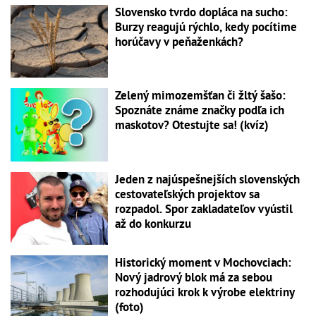
Slovensko tvrdo dopláca na sucho:
Burzy reagujú rýchlo, kedy pocítime
horúčavy v peňaženkách?
Zelený mimozemšťan či žltý šašo:
Spoznáte známe značky podľa ich
maskotov? Otestujte sa! (kvíz)
Jeden z najúspešnejších slovenských
cestovateľských projektov sa
rozpadol. Spor zakladateľov vyústil
až do konkurzu
Historický moment v Mochovciach:
Nový jadrový blok má za sebou
rozhodujúci krok k výrobe elektriny
(foto)