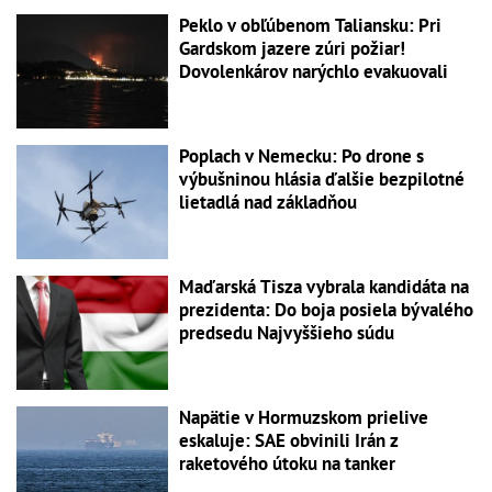
Peklo v obľúbenom Taliansku: Pri
Gardskom jazere zúri požiar!
Dovolenkárov narýchlo evakuovali
Poplach v Nemecku: Po drone s
výbušninou hlásia ďalšie bezpilotné
lietadlá nad základňou
Maďarská Tisza vybrala kandidáta na
prezidenta: Do boja posiela bývalého
predsedu Najvyššieho súdu
Napätie v Hormuzskom prielive
eskaluje: SAE obvinili Irán z
raketového útoku na tanker