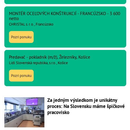
MONTÉR OCEĽOVÝCH KONŠTRUKCIÍ - FRANCÚZSKO - 3 600
netto
CHRISTAL s. r. o., Francúzsko
Pozri ponuku
Predavač - pokladník (m/ž), Železníky, Košice
Lidl Slovenská republika, s.r.o., Košice
Pozri ponuku
Za jedným výsledkom je unikátny
proces: Na Slovensku máme špičkové
pracovisko