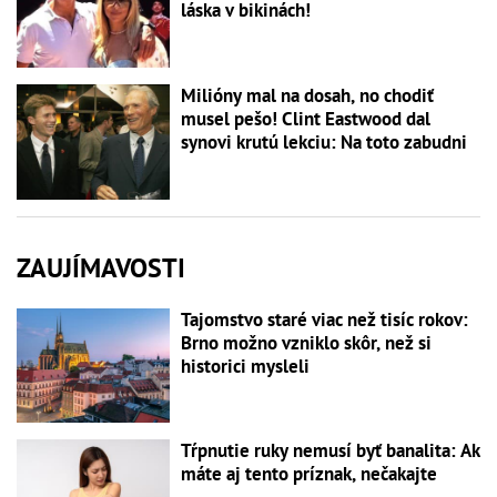
láska v bikinách!
Milióny mal na dosah, no chodiť
musel pešo! Clint Eastwood dal
synovi krutú lekciu: Na toto zabudni
ZAUJÍMAVOSTI
Tajomstvo staré viac než tisíc rokov:
Brno možno vzniklo skôr, než si
historici mysleli
Tŕpnutie ruky nemusí byť banalita: Ak
máte aj tento príznak, nečakajte