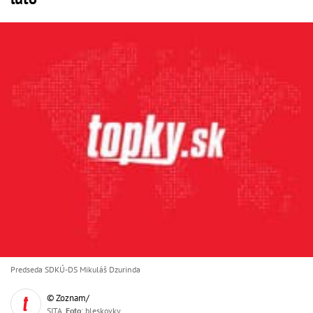
Predseda SDKÚ-DS Mikuláš Dzurinda
© Zoznam/
SITA,
Foto
: bleskovky