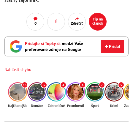
štátny tajomník.
Tip na
0
Zdieľať
článok
Pridajte si Topky.sk
medzi Vaše
Pridať
preferované zdroje na Google
Nahlásiť chybu
16
3
4
4
7
5
Najčítanejšie
Domáce
Zahraničné
Prominenti
Šport
Krimi
Zaují