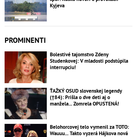
Kyjeva
PROMINENTI
Bolestivé tajomstvo Zdeny
Studenkovej: V mladosti podstúpila
interrupciu!
ŤAŽKÝ OSUD slovenskej legendy
(†84): Prišla o dve deti aj o
manžela... Zomrela OPUSTENÁ!
Belohorcovej telo vymenil za TOTO:
Wauuu... Takto vyzerá Hájkova nová