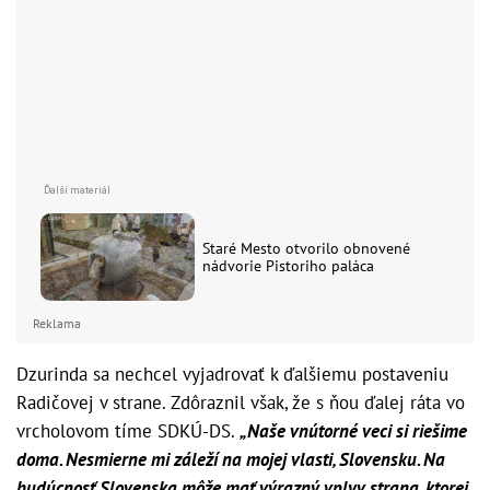
Staré Mesto otvorilo obnovené
nádvorie Pistoriho paláca
Reklama
Dzurinda sa nechcel vyjadrovať k ďalšiemu postaveniu
Radičovej v strane. Zdôraznil však, že s ňou ďalej ráta vo
vrcholovom tíme SDKÚ-DS.
„Naše vnútorné veci si riešime
doma. Nesmierne mi záleží na mojej vlasti, Slovensku. Na
budúcnosť Slovenska môže mať výrazný vplyv strana, ktorej