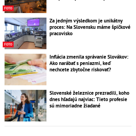
FOTO
Za jedným výsledkom je unikátny
proces: Na Slovensku máme špičkové
pracovisko
FOTO
Inflácia zmenila správanie Slovákov:
Ako narábať s peniazmi, keď
nechcete zbytočne riskovať?
Slovenské železnice prezradili, koho
dnes hľadajú najviac: Tieto profesie
sú mimoriadne žiadané