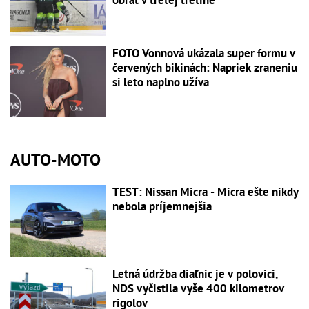
obrat v tretej tretine
FOTO Vonnová ukázala super formu v
červených bikinách: Napriek zraneniu
si leto naplno užíva
AUTO-MOTO
TEST: Nissan Micra - Micra ešte nikdy
nebola príjemnejšia
Letná údržba diaľnic je v polovici,
NDS vyčistila vyše 400 kilometrov
rigolov