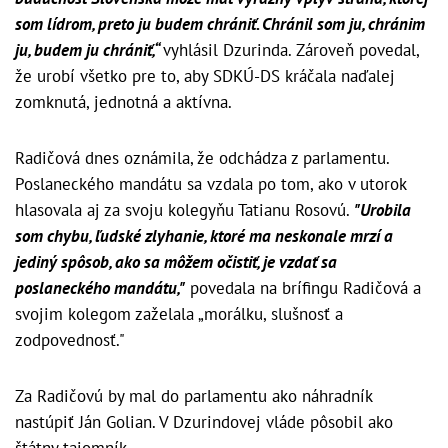
som lídrom, preto ju budem chrániť. Chránil som ju, chránim
ju, budem ju chrániť,“
vyhlásil Dzurinda. Zároveň povedal,
že urobí všetko pre to, aby SDKÚ-DS kráčala naďalej
zomknutá, jednotná a aktívna.
Radičová dnes oznámila, že odchádza z parlamentu.
Poslaneckého mandátu sa vzdala po tom, ako v utorok
hlasovala aj za svoju kolegyňu Tatianu Rosovú.
"Urobila
som chybu, ľudské zlyhanie, ktoré ma neskonale mrzí a
jediný spôsob, ako sa môžem očistiť, je vzdať sa
poslaneckého mandátu,"
povedala na brífingu Radičová a
svojim kolegom zaželala „morálku, slušnosť a
zodpovednosť."
Za Radičovú by mal do parlamentu ako náhradník
nastúpiť Ján Golian. V Dzurindovej vláde pôsobil ako