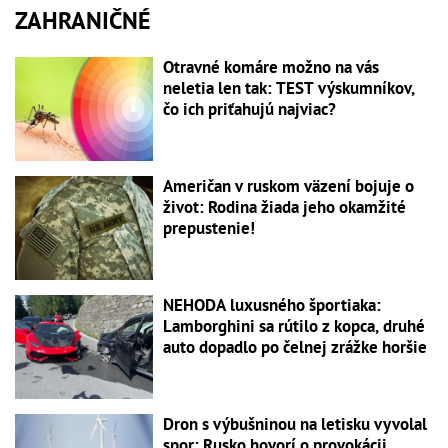
ZAHRANIČNÉ
Otravné komáre možno na vás
neletia len tak: TEST výskumníkov,
čo ich priťahujú najviac?
Američan v ruskom väzení bojuje o
život: Rodina žiada jeho okamžité
prepustenie!
NEHODA luxusného športiaka:
Lamborghini sa rútilo z kopca, druhé
auto dopadlo po čelnej zrážke horšie
Dron s výbušninou na letisku vyvolal
spor: Rusko hovorí o provokácii