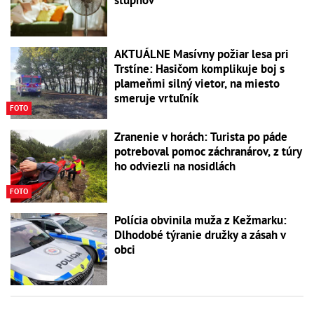
stupňov
AKTUÁLNE Masívny požiar lesa pri
Trstíne: Hasičom komplikuje boj s
plameňmi silný vietor, na miesto
smeruje vrtuľník
FOTO
Zranenie v horách: Turista po páde
potreboval pomoc záchranárov, z túry
ho odviezli na nosidlách
FOTO
Polícia obvinila muža z Kežmarku:
Dlhodobé týranie družky a zásah v
obci