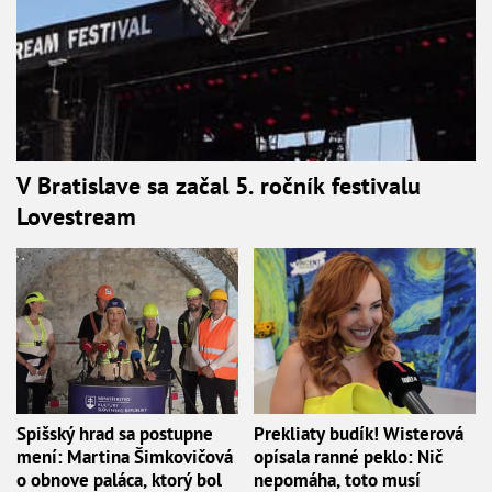
V Bratislave sa začal 5. ročník festivalu
Lovestream
Spišský hrad sa postupne
Prekliaty budík! Wisterová
mení: Martina Šimkovičová
opísala ranné peklo: Nič
o obnove paláca, ktorý bol
nepomáha, toto musí