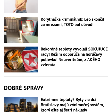
Korytnačka kriminálnik: Leo skončil
za mrežami, TOTO bol dôvod!
Rekordné teploty vyvolali ŠOKUJÚCE
rady! Režim odporúča na horúčavy
polievku! Neuveriteľné, z AKÉHO
zvierata
DOBRÉ SPRÁVY
Extrémne teploty? Byty v srdci
Bratislavy majú výnimočný systém,
ktorý ešte aj šetrí náklady