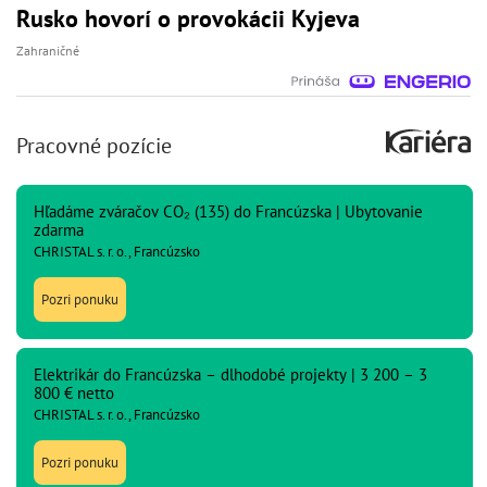
Rusko hovorí o provokácii Kyjeva
Zahraničné
Pracovné pozície
Hľadáme zváračov CO₂ (135) do Francúzska | Ubytovanie
zdarma
CHRISTAL s. r. o., Francúzsko
Pozri ponuku
Elektrikár do Francúzska – dlhodobé projekty | 3 200 – 3
800 € netto
CHRISTAL s. r. o., Francúzsko
Pozri ponuku