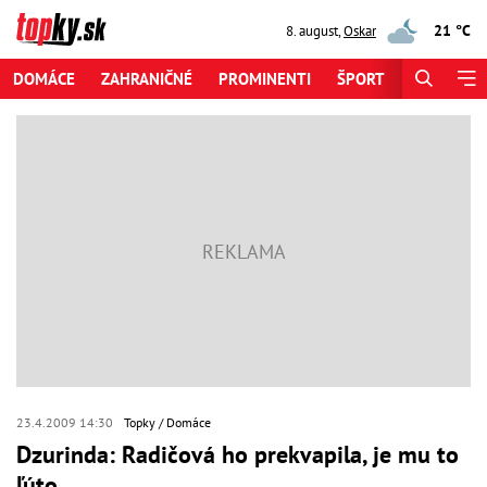
21 °C
8. august
,
Oskar
DOMÁCE
ZAHRANIČNÉ
PROMINENTI
ŠPORT
ZAUJÍMAV
23.4.2009 14:30
Topky
Domáce
Dzurinda: Radičová ho prekvapila, je mu to
ľúto