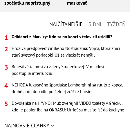
spočiatku neprístupný
maskovať
NAJČÍTANEJŠIE
3 DNI
TÝŽDEŇ
Odídenci z Markízy: Kde sa po konci v televízii usídlili?
Hrozivá predpoveď čínskeho Nostradama: Vojna, ktorá zničí
starý svetový poriadok! Už sa viackrát nemýlil
Bolestivé tajomstvo Zdeny Studenkovej: V mladosti
podstúpila interrupciu!
NEHODA luxusného športiaka: Lamborghini sa rútilo z kopca,
druhé auto dopadlo po čelnej zrážke horšie
Dovolenka na H*VNO! Muž zverejnil VIDEO toalety v Grécku,
kde je papier iba na OKRASU: Utrieť sa musíte ísť do kuchyne
NAJNOVŠIE ČLÁNKY