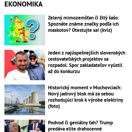
EKONOMIKA
Zelený mimozemšťan či žltý šašo:
Spoznáte známe značky podľa ich
maskotov? Otestujte sa! (kvíz)
Jeden z najúspešnejších slovenských
cestovateľských projektov sa
rozpadol. Spor zakladateľov vyústil
až do konkurzu
Historický moment v Mochovciach:
Nový jadrový blok má za sebou
rozhodujúci krok k výrobe elektriny
(foto)
Podvod či geniálny ťah? Trump
predáva elite drahocenné