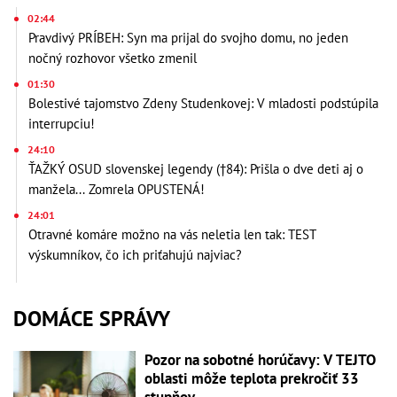
02:44
Pravdivý PRÍBEH: Syn ma prijal do svojho domu, no jeden
nočný rozhovor všetko zmenil
01:30
Bolestivé tajomstvo Zdeny Studenkovej: V mladosti podstúpila
interrupciu!
24:10
ŤAŽKÝ OSUD slovenskej legendy (†84): Prišla o dve deti aj o
manžela... Zomrela OPUSTENÁ!
24:01
Otravné komáre možno na vás neletia len tak: TEST
výskumníkov, čo ich priťahujú najviac?
DOMÁCE SPRÁVY
Pozor na sobotné horúčavy: V TEJTO
oblasti môže teplota prekročiť 33