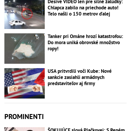
Desivé VIDEO len pre silné žalúdky:
Chlapca zabilo na priechode auto!
Telo našli o 150 metrov ďalej
Tanker pri Ománe hrozí katastrofou:
Do mora uniká obrovské množstvo
ropy!
USA pritvrdili voči Kube: Nové
sankcie zasiahli armádnych
predstaviteľov aj firmy
PROMINENTI
ŠOKUJÚCE slová Plačkovej: S Reném