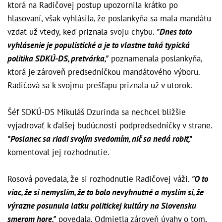
ktorá na Radičovej postup upozornila krátko po
hlasovaní, však vyhlásila, že poslankyňa sa mala mandátu
vzdať už vtedy, keď priznala svoju chybu.
"Dnes toto
vyhlásenie je populistické a je to vlastne taká typická
politika SDKÚ-DS, pretvárka,"
poznamenala poslankyňa,
ktorá je zároveň predsedníčkou mandátového výboru.
Radičová sa k svojmu prešľapu priznala už v utorok.
Šéf SDKÚ-DS Mikuláš Dzurinda sa nechcel bližšie
vyjadrovať k ďalšej budúcnosti podpredsedníčky v strane.
"Poslanec sa riadi svojím svedomím, nič sa nedá robiť,"
komentoval jej rozhodnutie.
Rosová povedala, že si rozhodnutie Radičovej váži.
"O to
viac, že si nemyslím, že to bolo nevyhnutné a myslím si, že
výrazne posunula latku politickej kultúry na Slovensku
smerom hore,"
povedala. Odmietla zároveň úvahy o tom,