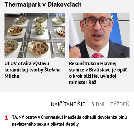
Thermalpark v Diakovciach
ÚĽUV otvára výstavu
Rekonštrukcia Hlavnej
keramickej tvorby Štefana
stanice v Bratislave je opäť
Mlícha
o krok bližšie, uviedol
minister Ráž
NAJČÍTANEJŠIE
3 DNI
TÝŽDEŇ
TAJNÝ ostrov v Chorvátsku! Manželia odhalili dovolenku plnú
neviazaného sexu a pikatné detaily