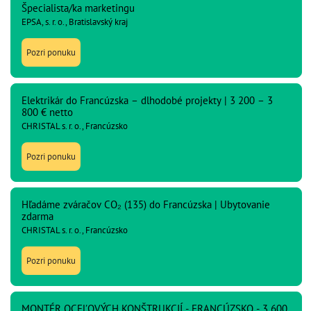
Špecialista/ka marketingu
EPSA, s. r. o., Bratislavský kraj
Pozri ponuku
Elektrikár do Francúzska – dlhodobé projekty | 3 200 – 3
800 € netto
CHRISTAL s. r. o., Francúzsko
Pozri ponuku
Hľadáme zváračov CO₂ (135) do Francúzska | Ubytovanie
zdarma
CHRISTAL s. r. o., Francúzsko
Pozri ponuku
MONTÉR OCEĽOVÝCH KONŠTRUKCIÍ - FRANCÚZSKO - 3 600