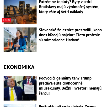
Extrémne teploty? Byty v srdci
Bratislavy majú výnimočný systém,
ktorý ešte aj šetrí náklady
FOTO
Slovenské železnice prezradili, koho
dnes hľadajú najviac: Tieto profesie
sú mimoriadne žiadané
EKONOMIKA
Podvod či geniálny ťah? Trump
predáva elite drahocenné
milisekundy. Bežní investori nemajú
šancu!
Reštrukturalizácia zlyhala. Známy