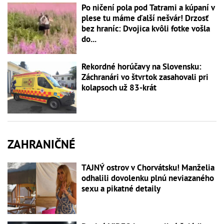
Po ničení pola pod Tatrami a kúpaní v
plese tu máme ďalší nešvár! Drzosť
bez hraníc: Dvojica kvôli fotke vošla
do...
Rekordné horúčavy na Slovensku:
Záchranári vo štvrtok zasahovali pri
kolapsoch už 83-krát
ZAHRANIČNÉ
TAJNÝ ostrov v Chorvátsku! Manželia
odhalili dovolenku plnú neviazaného
sexu a pikatné detaily