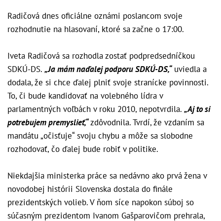
Radičová dnes oficiálne oznámi poslancom svoje
rozhodnutie na hlasovaní, ktoré sa začne o 17:00.
Iveta Radičová sa rozhodla zostať podpredsedníčkou
SDKÚ-DS.
„Ja mám naďalej podporu SDKÚ-DS,“
uviedla a
dodala, že si chce ďalej plniť svoje stranícke povinnosti.
To, či bude kandidovať na volebného lídra v
parlamentných voľbách v roku 2010, nepotvrdila.
„Aj to si
potrebujem premyslieť,“
zdôvodnila. Tvrdí, že vzdaním sa
mandátu „očisťuje“ svoju chybu a môže sa slobodne
rozhodovať, čo ďalej bude robiť v politike.
Niekdajšia ministerka práce sa nedávno ako prvá žena v
novodobej histórii Slovenska dostala do finále
prezidentských volieb. V ňom síce napokon súboj so
súčasným prezidentom Ivanom Gašparovičom prehrala,