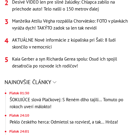
Desivé VIDEO len pre silné žalúdky: Chlapca zabilo na
priechode auto! Telo našli o 150 metrov ďalej
Manželka Attilu Végha rozpálila Chorvátsko: FOTO v plavkách
vyráža dych! TAKÝTO zadok sa len tak nevidí
AKTUÁLNE Nové informácie z kúpaliska pri Šali: 8 ľudí
skončilo v nemocnici
Kaia Gerber a syn Richarda Gerea spolu: Osud ich spojil
desaťročia po rozvode ich rodičov!
NAJNOVŠIE ČLÁNKY
Piatok 01:30
ŠOKUJÚCE slová Plačkovej: S Reném dlho tajili... Tomuto po
rokoch uverí málokto!
Piatok 24:10
Peklo českého herca: Odmietol sa rozviesť, a tak... Hrôza!
Piatok 24:01