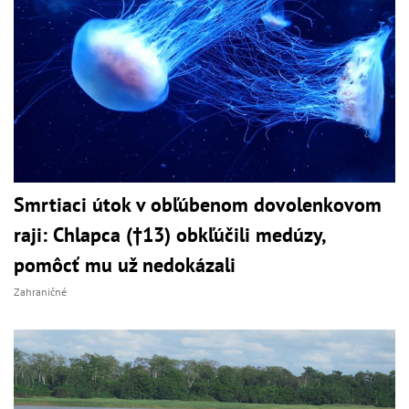
Smrtiaci útok v obľúbenom dovolenkovom
raji: Chlapca (†13) obkľúčili medúzy,
pomôcť mu už nedokázali
Zahraničné