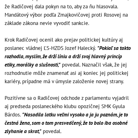
že Radičovej dala pokyn na to, aby za ňu hlasovala.
Mandátový výbor podľa Zmajkovičovej proti Rosovej na
základe zákona nevie vyvodiť sankcie.
Krok Radičovej ocenil ako prejav politickej kultúry aj
poslanec vládnej ĽS-HZDS Jozef Halecký.
"Pokiaľ sa takto
rozhodla, myslím, že drží líniu a drží svoj hlavný princíp
etiky, morálky a slušnosti,"
povedal. Naznačil však, že jej
rozhodnutie môže znamenať asi aj koniec jej politickej
kariéry, prípadne má v úmysle založenie novej strany.
Pozitívne sa o Radičovej odchode z parlamentu vyjadril
aj predseda poslaneckého klubu opozičnej SMK Gyula
Bárdos.
"Nasadila latku veľmi vysoko a ja ju poznám, je to
čestná žena, som o tom presvedčený, že to bolo iba osobné
zlyhanie a skrat,"
povedal.