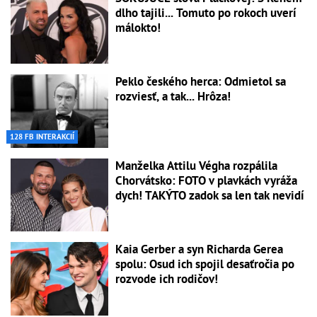
dlho tajili... Tomuto po rokoch uverí
málokto!
Peklo českého herca: Odmietol sa
rozviesť, a tak... Hrôza!
128 FB INTERAKCIÍ
Manželka Attilu Végha rozpálila
Chorvátsko: FOTO v plavkách vyráža
dych! TAKÝTO zadok sa len tak nevidí
Kaia Gerber a syn Richarda Gerea
spolu: Osud ich spojil desaťročia po
rozvode ich rodičov!