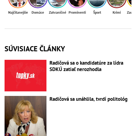
Najčítanejšie
Domáce
Zahraničné
Prominenti
Šport
Krimi
Zaují
SÚVISIACE ČLÁNKY
Radičová sa o kandidatúre za lídra
SDKÚ zatiaľ nerozhodla
Radičová sa unáhlila, tvrdí politológ