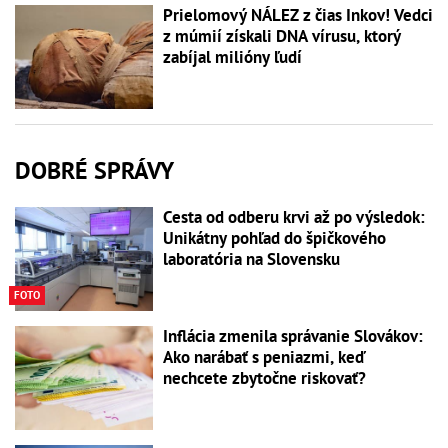
Prielomový NÁLEZ z čias Inkov! Vedci
z múmií získali DNA vírusu, ktorý
zabíjal milióny ľudí
DOBRÉ SPRÁVY
Cesta od odberu krvi až po výsledok:
Unikátny pohľad do špičkového
laboratória na Slovensku
FOTO
Inflácia zmenila správanie Slovákov:
Ako narábať s peniazmi, keď
nechcete zbytočne riskovať?