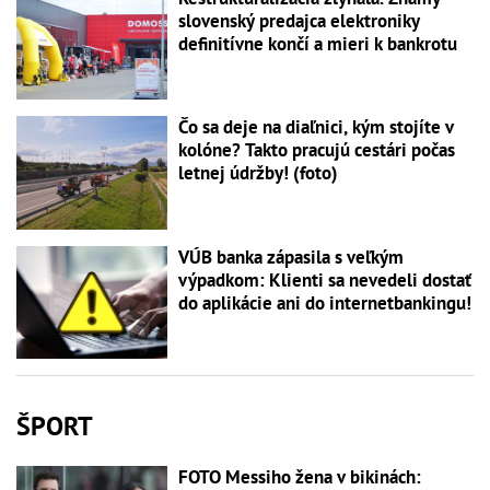
slovenský predajca elektroniky
definitívne končí a mieri k bankrotu
Čo sa deje na diaľnici, kým stojíte v
kolóne? Takto pracujú cestári počas
letnej údržby! (foto)
VÚB banka zápasila s veľkým
výpadkom: Klienti sa nevedeli dostať
do aplikácie ani do internetbankingu!
ŠPORT
FOTO Messiho žena v bikinách: