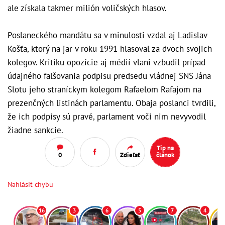
ale získala takmer milión voličských hlasov.
Poslaneckého mandátu sa v minulosti vzdal aj Ladislav
Košťa, ktorý na jar v roku 1991 hlasoval za dvoch svojich
kolegov. Kritiku opozície aj médií vlani vzbudil prípad
údajného falšovania podpisu predsedu vládnej SNS Jána
Slotu jeho straníckym kolegom Rafaelom Rafajom na
prezenčných listinách parlamentu. Obaja poslanci tvrdili,
že ich podpisy sú pravé, parlament voči nim nevyvodil
žiadne sankcie.
Tip na
0
Zdieľať
článok
Nahlásiť chybu
16
3
6
5
7
4