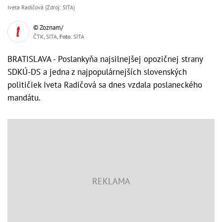
Iveta Radičová (Zdroj: SITA)
© Zoznam/
ČTK, SITA,
Foto
: SITA
BRATISLAVA - Poslankyňa najsilnejšej opozičnej strany
SDKÚ-DS a jedna z najpopulárnejších slovenských
političiek Iveta Radičová sa dnes vzdala poslaneckého
mandátu.