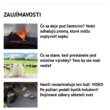
ZAUJÍMAVOSTI
Čo sa deje pod Santorini? Vedci
odhaľujú zmeny, ktoré môžu
ovplyvniť sopku
Čo sa stane, keď prestanete jesť
mliečne výrobky? Toto by ste mali
vedieť
Hasiči nezachraňujú len ľudí: VIDEO
Po požiari podali kyslík holubovi!
Dojímavé zábery obleteli svet