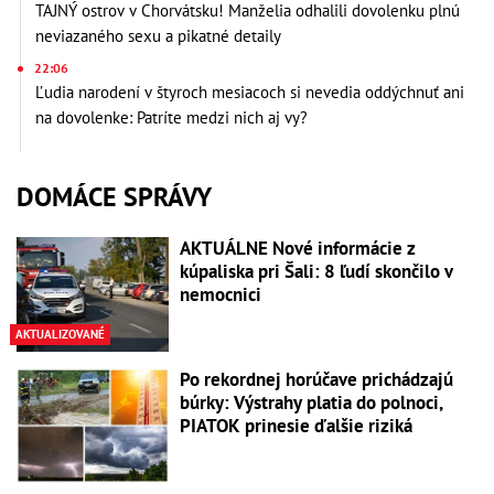
TAJNÝ ostrov v Chorvátsku! Manželia odhalili dovolenku plnú
neviazaného sexu a pikatné detaily
22:06
Ľudia narodení v štyroch mesiacoch si nevedia oddýchnuť ani
na dovolenke: Patríte medzi nich aj vy?
DOMÁCE SPRÁVY
AKTUÁLNE Nové informácie z
kúpaliska pri Šali: 8 ľudí skončilo v
nemocnici
AKTUALIZOVANÉ
Po rekordnej horúčave prichádzajú
búrky: Výstrahy platia do polnoci,
PIATOK prinesie ďalšie riziká