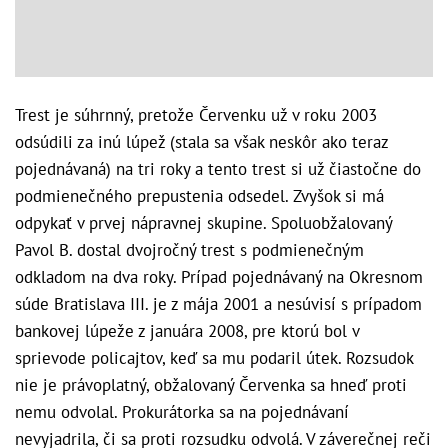
Trest je súhrnný, pretože Červenku už v roku 2003
odsúdili za inú lúpež (stala sa však neskôr ako teraz
pojednávaná) na tri roky a tento trest si už čiastočne do
podmienečného prepustenia odsedel. Zvyšok si má
odpykať v prvej nápravnej skupine. Spoluobžalovaný
Pavol B. dostal dvojročný trest s podmienečným
odkladom na dva roky. Prípad pojednávaný na Okresnom
súde Bratislava III. je z mája 2001 a nesúvisí s prípadom
bankovej lúpeže z januára 2008, pre ktorú bol v
sprievode policajtov, keď sa mu podaril útek. Rozsudok
nie je právoplatný, obžalovaný Červenka sa hneď proti
nemu odvolal. Prokurátorka sa na pojednávaní
nevyjadrila, či sa proti rozsudku odvolá. V záverečnej reči