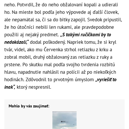
neho. Potvrdil, že do neho obžalovaní kopali a udierali
ho. Na mieste bol podľa jeho výpovede aj ďalší človek,
ale nepamätal sa, či sa do bitky zapojil. Svedok pripustil,
že ho útočníci nebili len rukami, ale pravdepodobne
použili aj nejaký predmet.
„S takými ručičkami by to
nedokázali,“
dodal poškodený. Napriek tomu, že si kryl
tvár, videl, ako mu Červenka strhol retiazku z krku a
zobral mobil, druhý obžalovaný zas retiazku z ruky a
prstene. Po skutku mal podľa svojho tvrdenia rozbitú
hlavu, napadnutie nahlásil na polícii až po niekoľkých
hodinách. Zdôvodnil to prvotným úmyslom
„vyriešiť to
inak“,
ktorý nespresnil.
Mohlo by vás zaujímať: