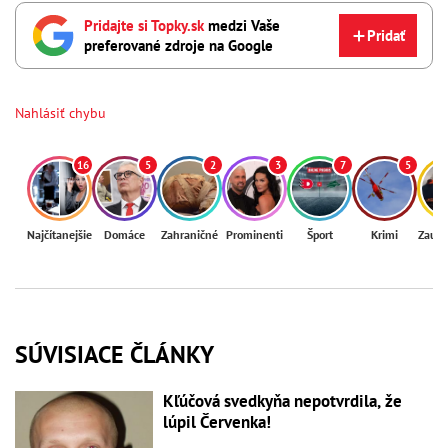
Pridajte si Topky.sk
medzi Vaše
Pridať
preferované zdroje na Google
Nahlásiť chybu
16
5
2
3
7
5
Najčítanejšie
Domáce
Zahraničné
Prominenti
Šport
Krimi
Zaují
SÚVISIACE ČLÁNKY
Kľúčová svedkyňa nepotvrdila, že
lúpil Červenka!