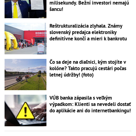
milisekundy. Bežní investori nemajú
šancu!
Reštrukturalizácia zlyhala. Známy
slovenský predajca elektroniky
definitívne končí a mieri k bankrotu
Čo sa deje na diaľnici, kým stojíte v
kolóne? Takto pracujú cestári počas
letnej údržby! (foto)
VÚB banka zápasila s veľkým
výpadkom: Klienti sa nevedeli dostať
do aplikácie ani do internetbankingu!