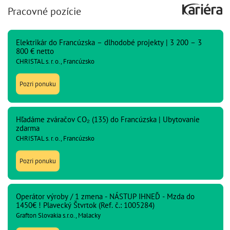
Pracovné pozície
Elektrikár do Francúzska – dlhodobé projekty | 3 200 – 3
800 € netto
CHRISTAL s. r. o., Francúzsko
Pozri ponuku
Hľadáme zváračov CO₂ (135) do Francúzska | Ubytovanie
zdarma
CHRISTAL s. r. o., Francúzsko
Pozri ponuku
Operátor výroby / 1 zmena - NÁSTUP IHNEĎ - Mzda do
1450€ ! Plavecký Štvrtok (Ref. č.: 1005284)
Grafton Slovakia s.r.o., Malacky