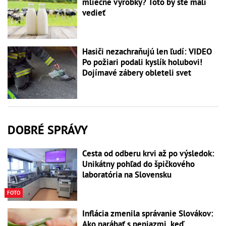
mliečne výrobky? Toto by ste mali
vedieť
Hasiči nezachraňujú len ľudí: VIDEO
Po požiari podali kyslík holubovi!
Dojímavé zábery obleteli svet
DOBRÉ SPRÁVY
Cesta od odberu krvi až po výsledok:
Unikátny pohľad do špičkového
laboratória na Slovensku
FOTO
Inflácia zmenila správanie Slovákov:
Ako narábať s peniazmi, keď