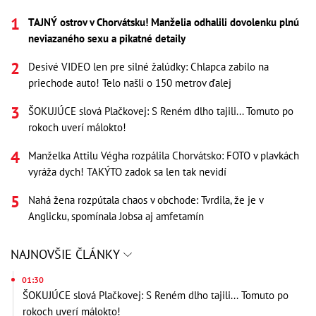
TAJNÝ ostrov v Chorvátsku! Manželia odhalili dovolenku plnú
neviazaného sexu a pikatné detaily
Desivé VIDEO len pre silné žalúdky: Chlapca zabilo na
priechode auto! Telo našli o 150 metrov ďalej
ŠOKUJÚCE slová Plačkovej: S Reném dlho tajili... Tomuto po
rokoch uverí málokto!
Manželka Attilu Végha rozpálila Chorvátsko: FOTO v plavkách
vyráža dych! TAKÝTO zadok sa len tak nevidí
Nahá žena rozpútala chaos v obchode: Tvrdila, že je v
Anglicku, spomínala Jobsa aj amfetamín
NAJNOVŠIE ČLÁNKY
01:30
ŠOKUJÚCE slová Plačkovej: S Reném dlho tajili... Tomuto po
rokoch uverí málokto!