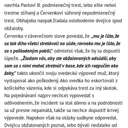
navrhla Pavlovi B. podmienečný trest, lebo ešte nebol
trestne stíhaný a Červenkovi súhrnný nepodmienečný
trest. Obhajoba naopak žiadala oslobodenie dvojice spod
obžaloby.
Červenka v záverečnom slove povedal, že
„mu je ľúto, že
sa tak dlho všetci stretávali na súde, rovnako mu je ľúto, že
sa s poškodeným pobili,"
odmietol však, že by sa dopustil
lúpeže.
„Žiadam vás, aby ste obžalovaných odsúdili, aby
som sa s nimi mohol stretnúť v base, kde ich rozpučím ako
žaby,"
takto ukončil svoju svedeckú výpoveď muž, ktorý
vystupoval ako poškodený. Ako svedka ho eskortovali z
košického väzenia, kde si odpykáva trest za iný skutok.
Na pojednávaní najprv nechcel vypovedať s
odôvodnením, že incident sa stal dávno a na podrobnosti
sa už presne nepamätá, takže sa nechce dopustiť krivej
výpovede. Napokon však na otázky sudkyne odpovedal.
Dvojicu obžalovaných poznal, lebo bývali neďaleko od