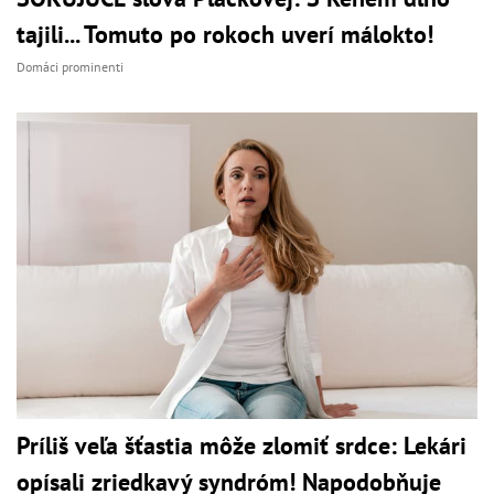
tajili... Tomuto po rokoch uverí málokto!
Domáci prominenti
Príliš veľa šťastia môže zlomiť srdce: Lekári
opísali zriedkavý syndróm! Napodobňuje