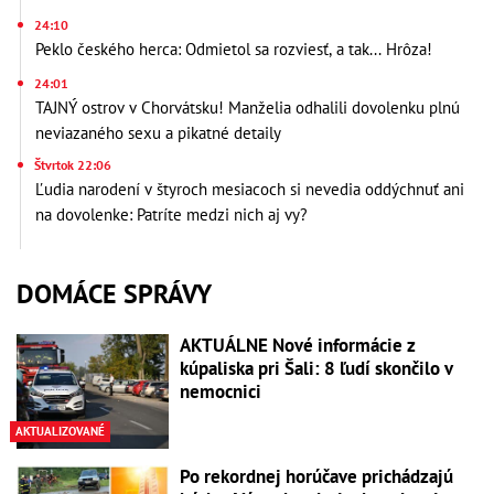
24:10
Peklo českého herca: Odmietol sa rozviesť, a tak... Hrôza!
24:01
TAJNÝ ostrov v Chorvátsku! Manželia odhalili dovolenku plnú
neviazaného sexu a pikatné detaily
Štvrtok 22:06
Ľudia narodení v štyroch mesiacoch si nevedia oddýchnuť ani
na dovolenke: Patríte medzi nich aj vy?
DOMÁCE SPRÁVY
AKTUÁLNE Nové informácie z
kúpaliska pri Šali: 8 ľudí skončilo v
nemocnici
AKTUALIZOVANÉ
Po rekordnej horúčave prichádzajú