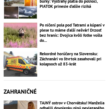
búrky: Výstrahy platia do polnoci,
PIATOK prinesie ďalšie riziká
Po ničení pola pod Tatrami a kúpaní v
plese tu máme ďalší nešvár! Drzosť
bez hraníc: Dvojica kvôli fotke vošla
do...
Rekordné horúčavy na Slovensku:
Záchranári vo štvrtok zasahovali pri
kolapsoch už 83-krát
ZAHRANIČNÉ
TAJNÝ ostrov v Chorvátsku! Manželia
odhalili dovolenku plnú neviazaného