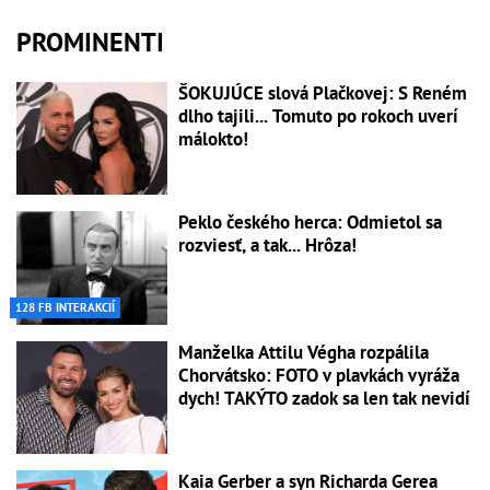
PROMINENTI
ŠOKUJÚCE slová Plačkovej: S Reném
dlho tajili... Tomuto po rokoch uverí
málokto!
Peklo českého herca: Odmietol sa
rozviesť, a tak... Hrôza!
128 FB INTERAKCIÍ
Manželka Attilu Végha rozpálila
Chorvátsko: FOTO v plavkách vyráža
dych! TAKÝTO zadok sa len tak nevidí
Kaia Gerber a syn Richarda Gerea