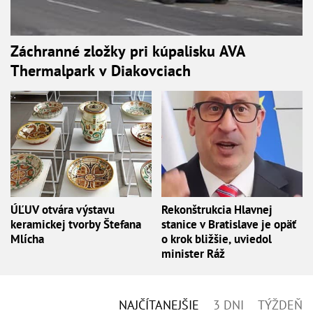
Záchranné zložky pri kúpalisku AVA
Thermalpark v Diakovciach
ÚĽUV otvára výstavu
Rekonštrukcia Hlavnej
keramickej tvorby Štefana
stanice v Bratislave je opäť
Mlícha
o krok bližšie, uviedol
minister Ráž
NAJČÍTANEJŠIE
3 DNI
TÝŽDEŇ