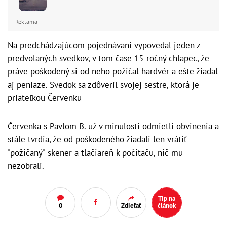
Reklama
Na predchádzajúcom pojednávaní vypovedal jeden z
predvolaných svedkov, v tom čase 15-ročný chlapec, že
práve poškodený si od neho požičal hardvér a ešte žiadal
aj peniaze. Svedok sa zdôveril svojej sestre, ktorá je
priateľkou Červenku
Červenka s Pavlom B. už v minulosti odmietli obvinenia a
stále tvrdia, že od poškodeného žiadali len vrátiť
"požičaný" skener a tlačiareň k počítaču, nič mu
nezobrali.
Tip na
0
Zdieľať
článok