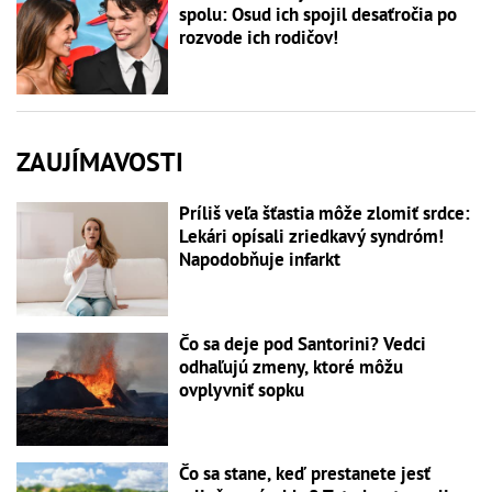
spolu: Osud ich spojil desaťročia po
rozvode ich rodičov!
ZAUJÍMAVOSTI
Príliš veľa šťastia môže zlomiť srdce:
Lekári opísali zriedkavý syndróm!
Napodobňuje infarkt
Čo sa deje pod Santorini? Vedci
odhaľujú zmeny, ktoré môžu
ovplyvniť sopku
Čo sa stane, keď prestanete jesť