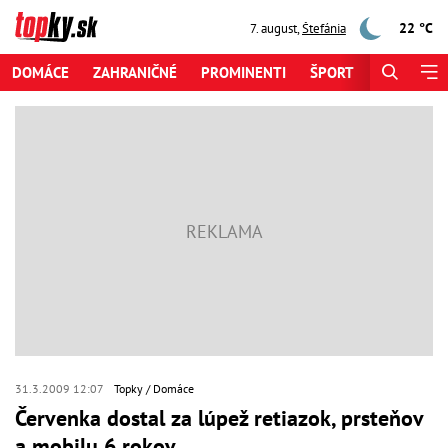
22 °C
7. august
,
Štefánia
DOMÁCE
ZAHRANIČNÉ
PROMINENTI
ŠPORT
ZAUJÍMAV
31.3.2009 12:07
Topky
Domáce
Červenka dostal za lúpež retiazok, prsteňov
a mobilu 6 rokov