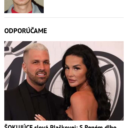
ODPORÚČAME
ŠOKUJÚCE slová Plačkovej: S Reném dlho