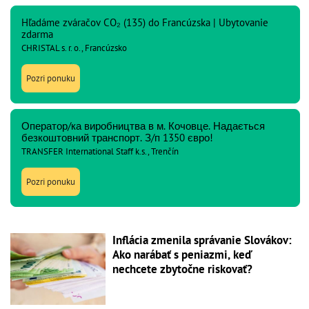
Hľadáme zváračov CO₂ (135) do Francúzska | Ubytovanie
zdarma
CHRISTAL s. r. o., Francúzsko
Pozri ponuku
Оператор/ка виробництва в м. Кочовце. Надається
безкоштовний транспорт. З/п 1350 євро!
TRANSFER International Staff k.s., Trenčín
Pozri ponuku
Inflácia zmenila správanie Slovákov:
Ako narábať s peniazmi, keď
nechcete zbytočne riskovať?