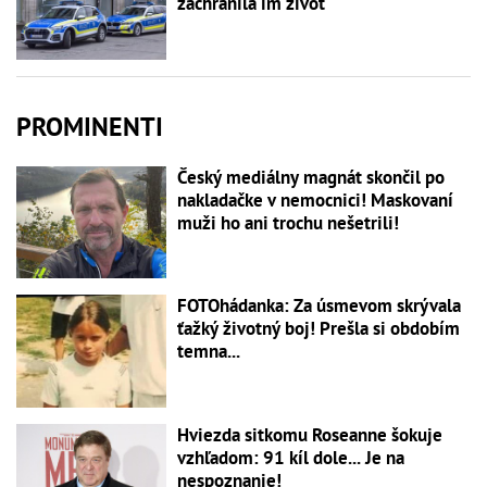
zachránila im život
PROMINENTI
Český mediálny magnát skončil po
nakladačke v nemocnici! Maskovaní
muži ho ani trochu nešetrili!
FOTOhádanka: Za úsmevom skrývala
ťažký životný boj! Prešla si obdobím
temna...
Hviezda sitkomu Roseanne šokuje
vzhľadom: 91 kíl dole... Je na
nespoznanie!