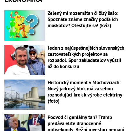
Zelený mimozemšťan či žltý šašo:
Spoznáte známe značky podľa ich
maskotov? Otestujte sa! (kvíz)
Jeden z najúspešnejších slovenských
cestovateľských projektov sa
rozpadol. Spor zakladateľov vyústil
až do konkurzu
Historický moment v Mochovciach:
Nový jadrový blok má za sebou
rozhodujúci krok k výrobe elektriny
(foto)
Podvod či geniálny ťah? Trump
predáva elite drahocenné
milisekundy. Bežní investori nemajú