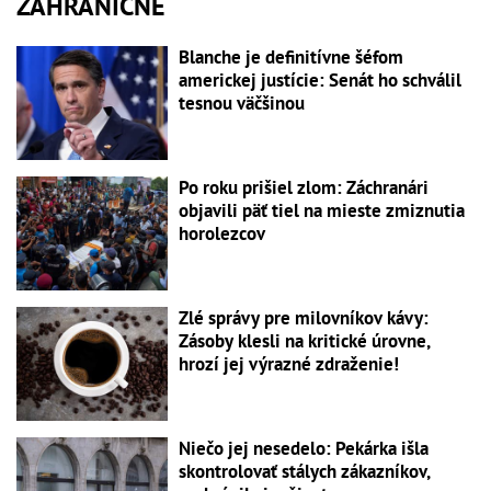
ZAHRANIČNÉ
Blanche je definitívne šéfom
americkej justície: Senát ho schválil
tesnou väčšinou
Po roku prišiel zlom: Záchranári
objavili päť tiel na mieste zmiznutia
horolezcov
Zlé správy pre milovníkov kávy:
Zásoby klesli na kritické úrovne,
hrozí jej výrazné zdraženie!
Niečo jej nesedelo: Pekárka išla
skontrolovať stálych zákazníkov,