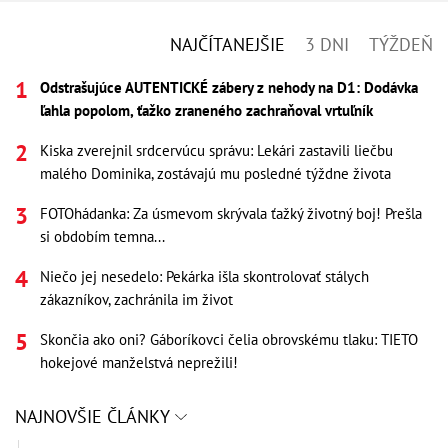
NAJČÍTANEJŠIE
3 DNI
TÝŽDEŇ
Odstrašujúce AUTENTICKÉ zábery z nehody na D1: Dodávka
ľahla popolom, ťažko zraneného zachraňoval vrtuľník
Kiska zverejnil srdcervúcu správu: Lekári zastavili liečbu
malého Dominika, zostávajú mu posledné týždne života
FOTOhádanka: Za úsmevom skrývala ťažký životný boj! Prešla
si obdobím temna...
Niečo jej nesedelo: Pekárka išla skontrolovať stálych
zákazníkov, zachránila im život
Skončia ako oni? Gáboríkovci čelia obrovskému tlaku: TIETO
hokejové manželstvá neprežili!
NAJNOVŠIE ČLÁNKY