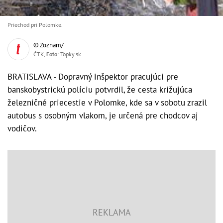
Priechod pri Polomke.
© Zoznam/
ČTK,
Foto
: Topky.sk
BRATISLAVA - Dopravný inšpektor pracujúci pre
banskobystrickú políciu potvrdil, že cesta križujúca
železničné priecestie v Polomke, kde sa v sobotu zrazil
autobus s osobným vlakom, je určená pre chodcov aj
vodičov.