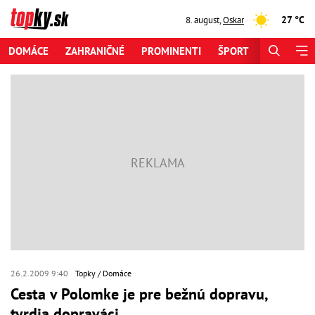
27 °C
8. august
,
Oskar
DOMÁCE
ZAHRANIČNÉ
PROMINENTI
ŠPORT
ZAUJÍMAV
26.2.2009 9:40
Topky
Domáce
Cesta v Polomke je pre bežnú dopravu,
tvrdia dopraváci