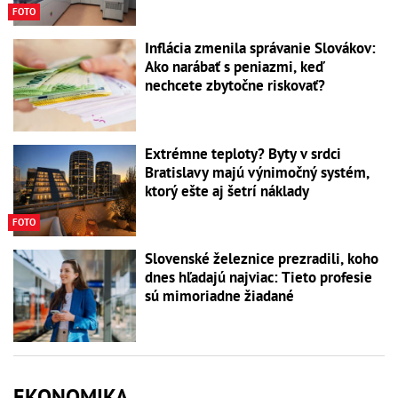
FOTO
Inflácia zmenila správanie Slovákov:
Ako narábať s peniazmi, keď
nechcete zbytočne riskovať?
Extrémne teploty? Byty v srdci
Bratislavy majú výnimočný systém,
ktorý ešte aj šetrí náklady
FOTO
Slovenské železnice prezradili, koho
dnes hľadajú najviac: Tieto profesie
sú mimoriadne žiadané
EKONOMIKA