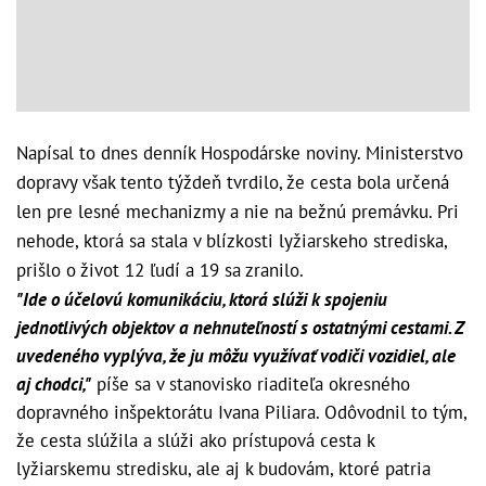
Napísal to dnes denník Hospodárske noviny. Ministerstvo
dopravy však tento týždeň tvrdilo, že cesta bola určená
len pre lesné mechanizmy a nie na bežnú premávku. Pri
nehode, ktorá sa stala v blízkosti lyžiarskeho strediska,
prišlo o život 12 ľudí a 19 sa zranilo.
"Ide o účelovú komunikáciu, ktorá slúži k spojeniu
jednotlivých objektov a nehnuteľností s ostatnými cestami. Z
uvedeného vyplýva, že ju môžu využívať vodiči vozidiel, ale
aj chodci,"
píše sa v stanovisko riaditeľa okresného
dopravného inšpektorátu Ivana Piliara. Odôvodnil to tým,
že cesta slúžila a slúži ako prístupová cesta k
lyžiarskemu stredisku, ale aj k budovám, ktoré patria