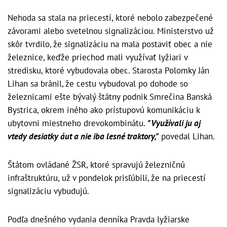
Nehoda sa stala na priecestí, ktoré nebolo zabezpečené
závorami alebo svetelnou signalizáciou. Ministerstvo už
skôr tvrdilo, že signalizáciu na mala postaviť obec a nie
železnice, keďže priechod mali využívať lyžiari v
stredisku, ktoré vybudovala obec. Starosta Polomky Ján
Lihan sa bránil, že cestu vybudoval po dohode so
železnicami ešte bývalý štátny podnik Smrečina Banská
Bystrica, okrem iného ako prístupovú komunikáciu k
ubytovni miestneho drevokombinátu.
"Využívali ju aj
vtedy desiatky áut a nie iba lesné traktory,"
povedal Lihan.
Štátom ovládané ŽSR, ktoré spravujú železničnú
infraštruktúru, už v pondelok prisľúbili, že na priecestí
signalizáciu vybudujú.
Podľa dnešného vydania denníka Pravda lyžiarske