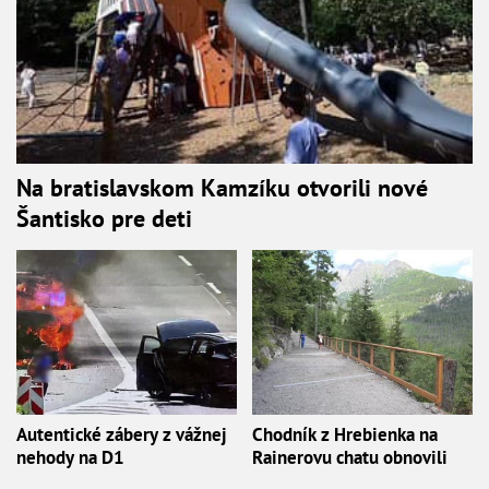
Na bratislavskom Kamzíku otvorili nové
Šantisko pre deti
Autentické zábery z vážnej
Chodník z Hrebienka na
nehody na D1
Rainerovu chatu obnovili