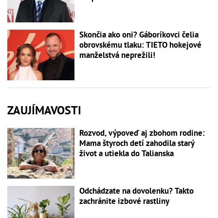
Skončia ako oni? Gáboríkovci čelia
obrovskému tlaku: TIETO hokejové
manželstvá neprežili!
ZAUJÍMAVOSTI
Rozvod, výpoveď aj zbohom rodine:
Mama štyroch detí zahodila starý
život a utiekla do Talianska
Odchádzate na dovolenku? Takto
zachránite izbové rastliny