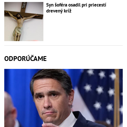
Syn šoféra osadil pri priecestí
drevený kríž
ODPORÚČAME