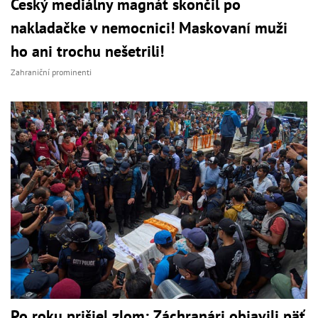
Český mediálny magnát skončil po
nakladačke v nemocnici! Maskovaní muži
ho ani trochu nešetrili!
Zahraniční prominenti
Po roku prišiel zlom: Záchranári objavili päť