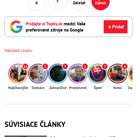
0
Zdieľať
článok
Pridajte si Topky.sk
medzi Vaše
Pridať
preferované zdroje na Google
Nahlásiť chybu
16
5
3
2
7
4
Najčítanejšie
Domáce
Zahraničné
Prominenti
Šport
Krimi
Zaují
SÚVISIACE ČLÁNKY