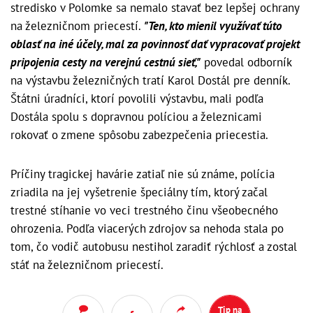
stredisko v Polomke sa nemalo stavať bez lepšej ochrany
na železničnom priecestí.
"Ten, kto mienil využívať túto
oblasť na iné účely, mal za povinnosť dať vypracovať projekt
pripojenia cesty na verejnú cestnú sieť,"
povedal odborník
na výstavbu železničných tratí Karol Dostál pre denník.
Štátni úradníci, ktorí povolili výstavbu, mali podľa
Dostála spolu s dopravnou políciou a železnicami
rokovať o zmene spôsobu zabezpečenia priecestia.
Príčiny tragickej havárie zatiaľ nie sú známe, polícia
zriadila na jej vyšetrenie špeciálny tím, ktorý začal
trestné stíhanie vo veci trestného činu všeobecného
ohrozenia. Podľa viacerých zdrojov sa nehoda stala po
tom, čo vodič autobusu nestihol zaradiť rýchlosť a zostal
stáť na železničnom priecestí.
Tip na