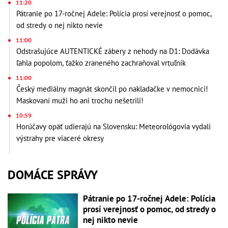
11:20
Pátranie po 17-ročnej Adele: Polícia prosí verejnosť o pomoc,
od stredy o nej nikto nevie
11:00
Odstrašujúce AUTENTICKÉ zábery z nehody na D1: Dodávka
ľahla popolom, ťažko zraneného zachraňoval vrtuľník
11:00
Český mediálny magnát skončil po nakladačke v nemocnici!
Maskovaní muži ho ani trochu nešetrili!
10:59
Horúčavy opäť udierajú na Slovensku: Meteorológovia vydali
výstrahy pre viaceré okresy
DOMÁCE SPRÁVY
Pátranie po 17-ročnej Adele: Polícia
prosí verejnosť o pomoc, od stredy o
nej nikto nevie