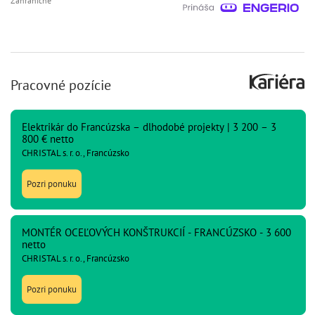
Zahraničné
Pracovné pozície
Elektrikár do Francúzska – dlhodobé projekty | 3 200 – 3
800 € netto
CHRISTAL s. r. o., Francúzsko
Pozri ponuku
MONTÉR OCEĽOVÝCH KONŠTRUKCIÍ - FRANCÚZSKO - 3 600
netto
CHRISTAL s. r. o., Francúzsko
Pozri ponuku