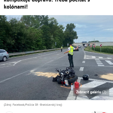
kolónami!
Zobraziť galériu
(2)
(Zdroj: Facebook/Polícia SR - Bratislavský kraj)