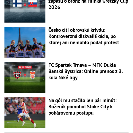
zápasu o bronz na Hlinka Gretzky Cup
2026
Česko cíti obrovskú krivdu:
Kontroverzná diskvalifikácia, po
ktorej ani nemohlo podať protest
FC Spartak Trnava – MFK Dukla
Banská Bystrica: Online prenos z 3.
kola Niké ligy
Na gól mu stačilo len pár minút:
Boženík pomohol Stoke City k
pohárovému postupu