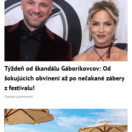
Týždeň od škandálu Gáboríkovcov: Od
šokujúcich obvinení až po nečakané zábery
z festivalu!
Domáci prominenti