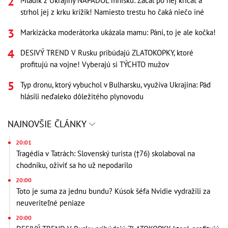
Mladík z Ukrajiny NAPADOL mníšku: Začal po nej kričať a
strhol jej z krku krížik! Namiesto trestu ho čaká niečo iné
Markizácka moderátorka ukázala mamu: Páni, to je ale kočka!
DESIVÝ TREND V Rusku pribúdajú ZLATOKOPKY, ktoré
profitujú na vojne! Vyberajú si TÝCHTO mužov
Typ dronu, ktorý vybuchol v Bulharsku, využíva Ukrajina: Pád
hlásili neďaleko dôležitého plynovodu
NAJNOVŠIE ČLÁNKY
20:01
Tragédia v Tatrách: Slovenský turista (†76) skolaboval na
chodníku, oživiť sa ho už nepodarilo
20:00
Toto je suma za jednu bundu? Kúsok šéfa Nvidie vydražili za
neuveriteľné peniaze
20:00