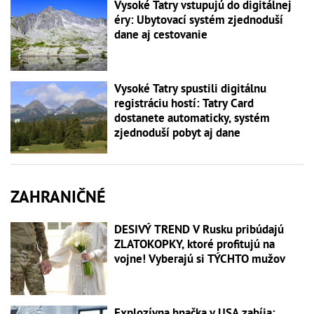
Vysoké Tatry vstupujú do digitálnej
éry: Ubytovací systém zjednoduší
dane aj cestovanie
Vysoké Tatry spustili digitálnu
registráciu hostí: Tatry Card
dostanete automaticky, systém
zjednoduší pobyt aj dane
ZAHRANIČNÉ
DESIVÝ TREND V Rusku pribúdajú
ZLATOKOPKY, ktoré profitujú na
vojne! Vyberajú si TÝCHTO mužov
Explozívna hnačka v USA zabíja: