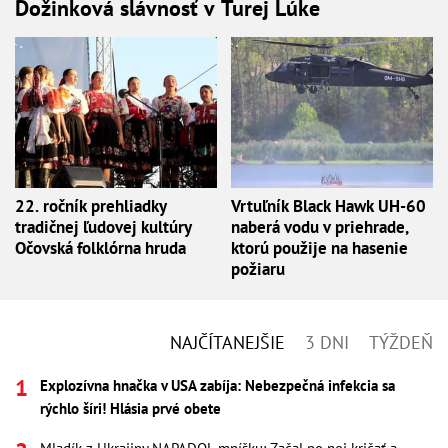
Dožinková slávnosť v Turej Lúke
22. ročník prehliadky
Vrtuľník Black Hawk UH-60
tradičnej ľudovej kultúry
naberá vodu v priehrade,
Očovská folklórna hruda
ktorú použije na hasenie
požiaru
NAJČÍTANEJŠIE
3 DNI
TÝŽDEŇ
Explozívna hnačka v USA zabíja: Nebezpečná infekcia sa
rýchlo šíri! Hlásia prvé obete