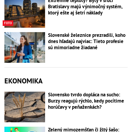
Extrémne teploty? Byty v srdci
Bratislavy majú výnimočný systém,
ktorý ešte aj šetrí náklady
FOTO
Slovenské železnice prezradili, koho
dnes hľadajú najviac: Tieto profesie
sú mimoriadne žiadané
EKONOMIKA
Slovensko tvrdo dopláca na sucho:
Burzy reagujú rýchlo, kedy pocítime
horúčavy v peňaženkách?
Zelený mimozemšťan či žltý šašo: