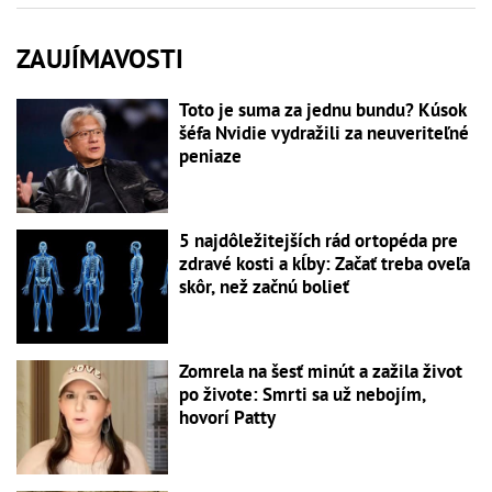
ZAUJÍMAVOSTI
Toto je suma za jednu bundu? Kúsok
šéfa Nvidie vydražili za neuveriteľné
peniaze
5 najdôležitejších rád ortopéda pre
zdravé kosti a kĺby: Začať treba oveľa
skôr, než začnú bolieť
Zomrela na šesť minút a zažila život
po živote: Smrti sa už nebojím,
hovorí Patty