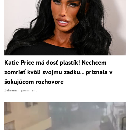
Katie Price má dosť plastík! Nechcem
zomrieť kvôli svojmu zadku... priznala v
šokujúcom rozhovore
Zahraniční prominenti