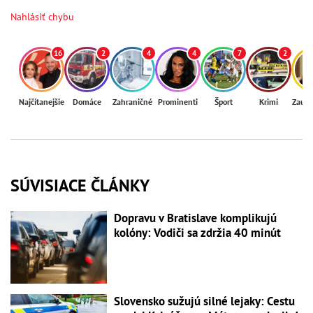
Nahlásiť chybu
16
2
4
4
7
2
Najčítanejšie
Domáce
Zahraničné
Prominenti
Šport
Krimi
Zaují
SÚVISIACE ČLÁNKY
Dopravu v Bratislave komplikujú
kolóny: Vodiči sa zdržia 40 minút
Slovensko sužujú silné lejaky: Cestu