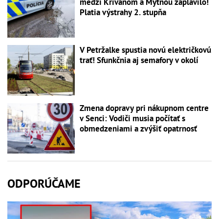
medzi Kriváňom a Mýtnou zaplavilo!
Platia výstrahy 2. stupňa
V Petržalke spustia novú električkovú
trať! Sfunkčnia aj semafory v okolí
Zmena dopravy pri nákupnom centre
v Senci: Vodiči musia počítať s
obmedzeniami a zvýšiť opatrnosť
ODPORÚČAME