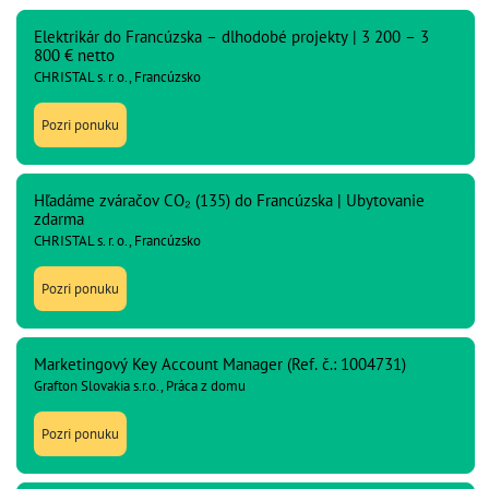
Elektrikár do Francúzska – dlhodobé projekty | 3 200 – 3
800 € netto
CHRISTAL s. r. o., Francúzsko
Pozri ponuku
Hľadáme zváračov CO₂ (135) do Francúzska | Ubytovanie
zdarma
CHRISTAL s. r. o., Francúzsko
Pozri ponuku
Marketingový Key Account Manager (Ref. č.: 1004731)
Grafton Slovakia s.r.o., Práca z domu
Pozri ponuku