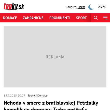
23 °C
8. august
,
Oskar
DOMÁCE
ZAHRANIČNÉ
PROMINENTI
ŠPORT
ZAUJÍMAV
15.7.2025 20:07
Topky
Domáce
Nehoda v smere z bratislavskej Petržalky
komplikuje dopravu: Treba počítať s