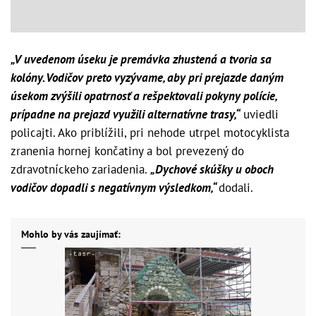
„V uvedenom úseku je premávka zhustená a tvoria sa
kolóny. Vodičov preto vyzývame, aby pri prejazde daným
úsekom zvýšili opatrnosť a rešpektovali pokyny polície,
prípadne na prejazd využili alternatívne trasy,“
uviedli
policajti. Ako priblížili, pri nehode utrpel motocyklista
zranenia hornej končatiny a bol prevezený do
zdravotníckeho zariadenia.
„Dychové skúšky u oboch
vodičov dopadli s negatívnym výsledkom,“
dodali.
Mohlo by vás zaujímať: