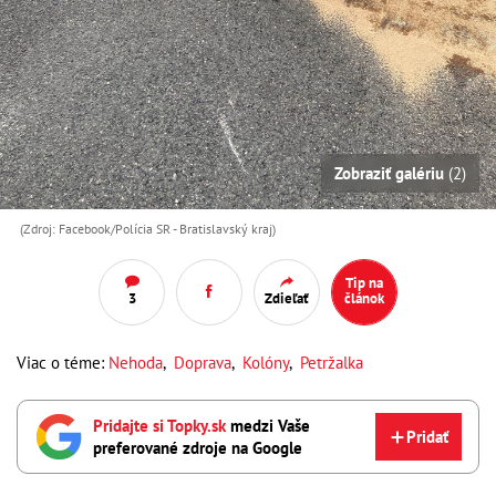
Zobraziť galériu
(2)
(Zdroj: Facebook/Polícia SR - Bratislavský kraj)
Tip na
3
Zdieľať
článok
Viac o téme:
Nehoda
,
Doprava
,
Kolóny
,
Petržalka
Pridajte si Topky.sk
medzi Vaše
Pridať
preferované zdroje na Google