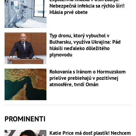
Nebezpečná infekcia sa rýchlo šíri!
Hlásia prvé obete
Typ dronu, ktorý vybuchol v
Bulharsku, využíva Ukrajina: Pád
hlásili neďaleko dôležitého
plynovodu
Rokovania s Iránom o Hormuzskom
prielive prebiehajú v pozitívnej
atmosfére, tvrdí Omán
PROMINENTI
Katie Price má dosť plastík! Nechcem