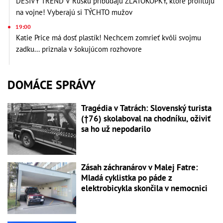
DESIVÝ TREND V Rusku pribúdajú ZLATOKOPKY, ktoré profitujú
na vojne! Vyberajú si TÝCHTO mužov
19:00
Katie Price má dosť plastík! Nechcem zomrieť kvôli svojmu
zadku... priznala v šokujúcom rozhovore
DOMÁCE SPRÁVY
Tragédia v Tatrách: Slovenský turista
(†76) skolaboval na chodníku, oživiť
sa ho už nepodarilo
Zásah záchranárov v Malej Fatre:
Mladá cyklistka po páde z
elektrobicykla skončila v nemocnici