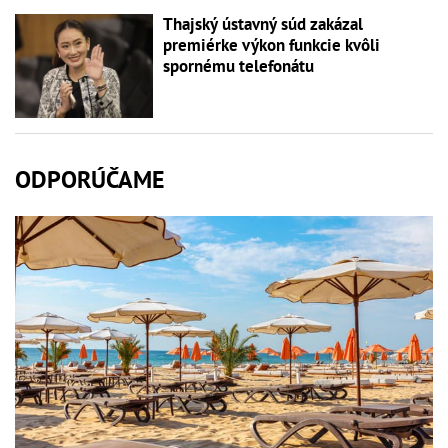
Thajský ústavný súd zakázal
premiérke výkon funkcie kvôli
spornému telefonátu
ODPORÚČAME