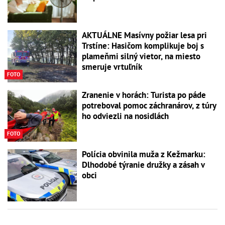
AKTUÁLNE Masívny požiar lesa pri
Trstíne: Hasičom komplikuje boj s
plameňmi silný vietor, na miesto
smeruje vrtuľník
FOTO
Zranenie v horách: Turista po páde
potreboval pomoc záchranárov, z túry
ho odviezli na nosidlách
FOTO
Polícia obvinila muža z Kežmarku:
Dlhodobé týranie družky a zásah v
obci