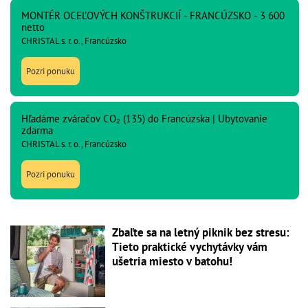
MONTÉR OCEĽOVÝCH KONŠTRUKCIÍ - FRANCÚZSKO - 3 600
netto
CHRISTAL s. r. o., Francúzsko
Pozri ponuku
Hľadáme zváračov CO₂ (135) do Francúzska | Ubytovanie
zdarma
CHRISTAL s. r. o., Francúzsko
Pozri ponuku
Zbaľte sa na letný piknik bez stresu:
Tieto praktické vychytávky vám
ušetria miesto v batohu!