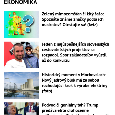
EKONOMIKA
Zelený mimozemšťan či žltý šašo:
Spoznáte známe značky podľa ich
maskotov? Otestujte sa! (kvíz)
Jeden z najúspešnejších slovenských
cestovateľských projektov sa
rozpadol. Spor zakladateľov vyústil
až do konkurzu
Historický moment v Mochovciach:
Nový jadrový blok má za sebou
rozhodujúci krok k výrobe elektriny
(foto)
Podvod či geniálny ťah? Trump
predáva elite drahocenné