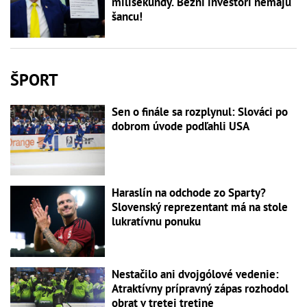
milisekundy. Bežní investori nemajú
šancu!
ŠPORT
Sen o finále sa rozplynul: Slováci po
dobrom úvode podľahli USA
Haraslín na odchode zo Sparty?
Slovenský reprezentant má na stole
lukratívnu ponuku
Nestačilo ani dvojgólové vedenie:
Atraktívny prípravný zápas rozhodol
obrat v tretej tretine