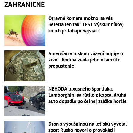
ZAHRANIČNÉ
Otravné komáre možno na vás
neletia len tak: TEST výskumníkov,
čo ich priťahujú najviac?
Američan v ruskom väzení bojuje o
život: Rodina žiada jeho okamžité
prepustenie!
NEHODA luxusného športiaka:
Lamborghini sa rútilo z kopca, druhé
auto dopadlo po čelnej zrážke horšie
Dron s výbušninou na letisku vyvolal
spor: Rusko hovorí o provokácii