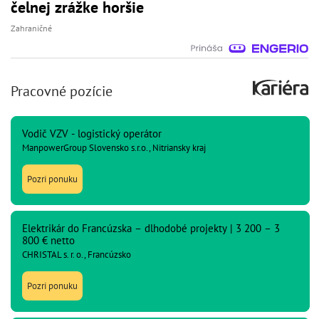
čelnej zrážke horšie
Zahraničné
Pracovné pozície
Vodič VZV - logistický operátor
ManpowerGroup Slovensko s.r.o., Nitriansky kraj
Pozri ponuku
Elektrikár do Francúzska – dlhodobé projekty | 3 200 – 3
800 € netto
CHRISTAL s. r. o., Francúzsko
Pozri ponuku