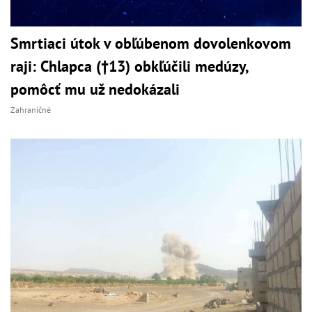
Smrtiaci útok v obľúbenom dovolenkovom
raji: Chlapca (†13) obkľúčili medúzy,
pomôcť mu už nedokázali
Zahraničné