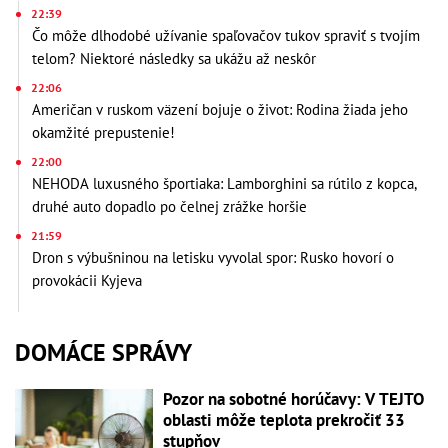
22:39
Čo môže dlhodobé užívanie spaľovačov tukov spraviť s tvojím
telom? Niektoré následky sa ukážu až neskôr
22:06
Američan v ruskom väzení bojuje o život: Rodina žiada jeho
okamžité prepustenie!
22:00
NEHODA luxusného športiaka: Lamborghini sa rútilo z kopca,
druhé auto dopadlo po čelnej zrážke horšie
21:59
Dron s výbušninou na letisku vyvolal spor: Rusko hovorí o
provokácii Kyjeva
DOMÁCE SPRÁVY
Pozor na sobotné horúčavy: V TEJTO
oblasti môže teplota prekročiť 33
stupňov