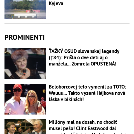
Kyjeva
PROMINENTI
ŤAŽKÝ OSUD slovenskej legendy
(†84): Prišla o dve deti aj o
manžela... Zomrela OPUSTENÁ!
Belohorcovej telo vymenil za TOTO:
Wauuu... Takto vyzerá Hájkova nová
láska v bikinách!
Milióny mal na dosah, no chodiť
musel pešo! Clint Eastwood dal