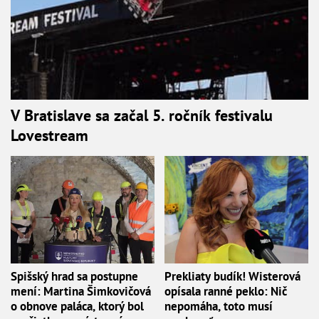
V Bratislave sa začal 5. ročník festivalu
Lovestream
Spišský hrad sa postupne
Prekliaty budík! Wisterová
mení: Martina Šimkovičová
opísala ranné peklo: Nič
o obnove paláca, ktorý bol
nepomáha, toto musí