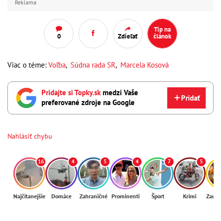
Reklama
Tip na
0
Zdieľať
článok
Viac o téme:
Voľba
,
Súdna rada SR
,
Marcela Kosová
Pridajte si Topky.sk
medzi Vaše
Pridať
preferované zdroje na Google
Nahlásiť chybu
16
4
5
4
7
5
Najčítanejšie
Domáce
Zahraničné
Prominenti
Šport
Krimi
Zaují