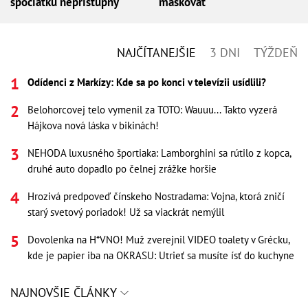
spočiatku neprístupný
maskovať
NAJČÍTANEJŠIE
3 DNI
TÝŽDEŇ
Odídenci z Markízy: Kde sa po konci v televízii usídlili?
Belohorcovej telo vymenil za TOTO: Wauuu... Takto vyzerá
Hájkova nová láska v bikinách!
NEHODA luxusného športiaka: Lamborghini sa rútilo z kopca,
druhé auto dopadlo po čelnej zrážke horšie
Hrozivá predpoveď čínskeho Nostradama: Vojna, ktorá zničí
starý svetový poriadok! Už sa viackrát nemýlil
Dovolenka na H*VNO! Muž zverejnil VIDEO toalety v Grécku,
kde je papier iba na OKRASU: Utrieť sa musíte ísť do kuchyne
NAJNOVŠIE ČLÁNKY