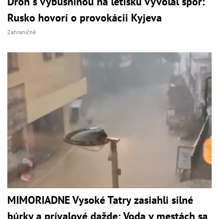
Dron s výbušninou na letisku vyvolal spor:
Rusko hovorí o provokácii Kyjeva
Zahraničné
MIMORIADNE Vysoké Tatry zasiahli silné
búrky a prívalové dažde: Voda v mestách sa