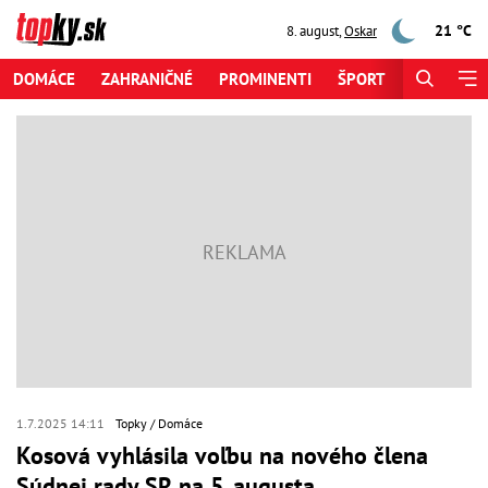
21 °C
8. august
,
Oskar
DOMÁCE
ZAHRANIČNÉ
PROMINENTI
ŠPORT
ZAUJÍMAV
1.7.2025 14:11
Topky
Domáce
Kosová vyhlásila voľbu na nového člena
Súdnej rady SR na 5. augusta