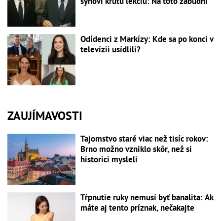
synovi krutú lekciu: Na toto zabudni
Odídenci z Markízy: Kde sa po konci v
televízii usídlili?
ZAUJÍMAVOSTI
Tajomstvo staré viac než tisíc rokov:
Brno možno vzniklo skôr, než si
historici mysleli
Tŕpnutie ruky nemusí byť banalita: Ak
máte aj tento príznak, nečakajte