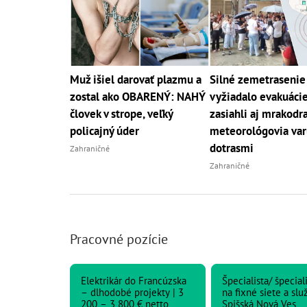
Muž išiel darovať plazmu a
Silné zemetrasenie 
zostal ako OBARENÝ: NAHÝ
vyžiadalo evakuácie
človek v strope, veľký
zasiahli aj mrakodra
policajný úder
meteorológovia var
dotrasmi
Zahraničné
Zahraničné
Pracovné pozície
Elektrikár do Francúzska
Špecialista/ špecial
– dlhodobé projekty | 3
na fixné siete a služ
200 – 3 800 € netto
Spišská Nová Ves