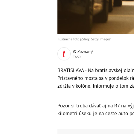
Ilustračné foto (Zdroj: Getty Images)
© Zoznam/
TASR
BRATISLAVA - Na bratislavskej diaľ
Prístavného mosta sa v pondelok rán
zdržia v kolóne. Informuje o tom Z
Pozor si treba dávať aj na R7 na v
kilometri úseku je na ceste auto po