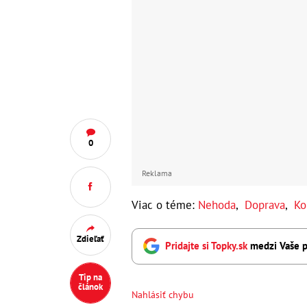
0
Reklama
Viac o téme:
Nehoda
,
Doprava
,
Ko
Zdieľať
Pridajte si Topky.sk
medzi Vaše p
Tip na
článok
Nahlásiť chybu