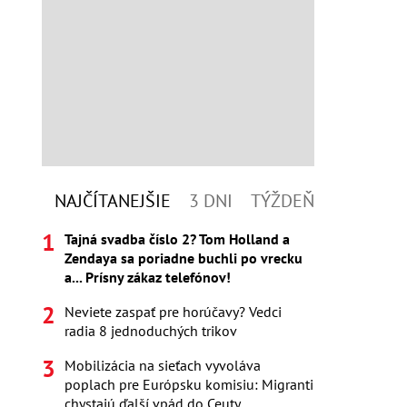
NAJČÍTANEJŠIE
3 DNI
TÝŽDEŇ
Tajná svadba číslo 2? Tom Holland a
Zendaya sa poriadne buchli po vrecku
a... Prísny zákaz telefónov!
Neviete zaspať pre horúčavy? Vedci
radia 8 jednoduchých trikov
Mobilizácia na sieťach vyvoláva
poplach pre Európsku komisiu: Migranti
chystajú ďalší vpád do Ceuty