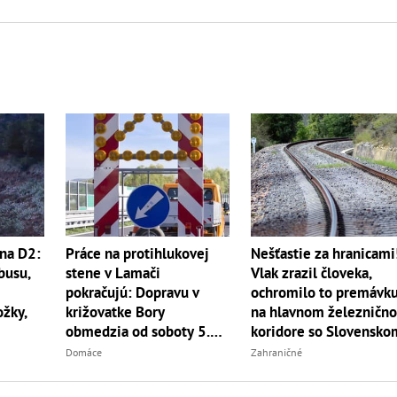
na D2:
Práce na protihlukovej
Nešťastie za hranicami
busu,
stene v Lamači
Vlak zrazil človeka,
pokračujú: Dopravu v
ochromilo to premávk
ožky,
križovatke Bory
na hlavnom železničn
obmedzia od soboty 5.
koridore so Slovensko
júla
Domáce
Zahraničné