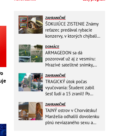
ZAHRANIČNÉ
ŠOKUJÚCE ZISTENIE Známy
reťazec predával rybacie
konzervy, v ktorých chýbali
RYBY! Môžete ich mať doma
DOMÁCE
aj vy
ARMAGEDON sa dá
pozorovať už aj z vesmíru:
Mrazivé satelitné snímky,
rozdiel len pár rokov a po
Po
ZAHRANIČNÉ
vode ani stopy!
uje
TRAGICKÝ útok počas
vyučovania: Študent zabil
šesť ľudí a 15 zranil! Po
útoku spáchal samovraždu
ZAHRANIČNÉ
TAJNÝ ostrov v Chorvátsku!
Manželia odhalili dovolenku
plnú neviazaného sexu a
pikatné detaily