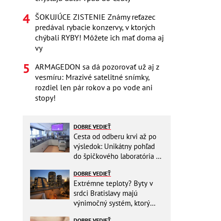
ŠOKUJÚCE ZISTENIE Známy reťazec
predával rybacie konzervy, v ktorých
chýbali RYBY! Môžete ich mať doma aj
vy
ARMAGEDON sa dá pozorovať už aj z
vesmíru: Mrazivé satelitné snímky,
rozdiel len pár rokov a po vode ani
stopy!
DOBRE VEDIEŤ
Cesta od odberu krvi až po
výsledok: Unikátny pohľad
do špičkového laboratória na
Slovensku
DOBRE VEDIEŤ
Extrémne teploty? Byty v
srdci Bratislavy majú
výnimočný systém, ktorý
ešte aj šetrí náklady
DOBRE VEDIEŤ