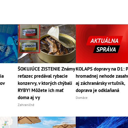
ŠOKUJÚCE ZISTENIE Známy
KOLAPS dopravy na D1: 
ia
reťazec predával rybacie
hromadnej nehode zasah
kov
konzervy, v ktorých chýbali
aj záchranársky vrtuľník,
RYBY! Môžete ich mať
doprava je odklaňaná
doma aj vy
Domáce
Zahraničné