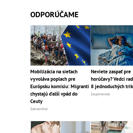
ODPORÚČAME
Mobilizácia na sieťach
Neviete zaspať pre
vyvoláva poplach pre
horúčavy? Vedci rad
Európsku komisiu: Migranti
8 jednoduchých tri
chystajú ďalší vpád do
Zaujímavosti
Ceuty
Zahraničné