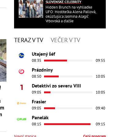
SLOVENSKÉ CELEBRITY
Hidden Brunch na vyhliadke
UFO: Hostiteľka Alena Pallová,
okúzľujúca Jasmina Alagič
Vrbovská a ďalšie
TERAZ V TV
VEČER V TV
Utajený šéf
08:35
09:55
Prázdniny
08:50
10:05
Detektívi zo severu VIII
!
09:05
10:05
u
Frasier
om
09:05
09:40
m
Panelák
08:15
09:15
Navoľ stanice
Celý program