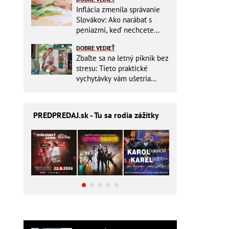
Inflácia zmenila správanie
Slovákov: Ako narábať s
peniazmi, keď nechcete
zbytočne riskovať?
DOBRE VEDIEŤ
Zbaľte sa na letný piknik bez
stresu: Tieto praktické
vychytávky vám ušetria
miesto v batohu!
PREDPREDAJ
.sk - Tu sa rodia zážitky