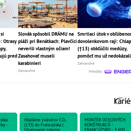
si
Slovák spôsobil DRÁMU na
Smrtiaci útok v obľúben
: Otrasy
pláži pri Benátkach: Plavčíci
dovolenkovom raji: Chla
py,
neverili vlastným očiam!
(†13) obkľúčili medúzy,
ujú pred
Zasahovať museli
pomôcť mu už nedokázal
karabinieri
Zahraničné
Zahraničné
istka
Hľadáme zváračov CO₂
MONTÉR OCEĽOVÝCH
by -
(135) do Francúzska |
KONŠTRUKCIÍ -
Ubytovanie zdarma
FRANCÚZSKO - 3 600