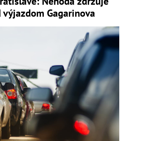
ratislave: Nehoda zdržuje
d výjazdom Gagarinova