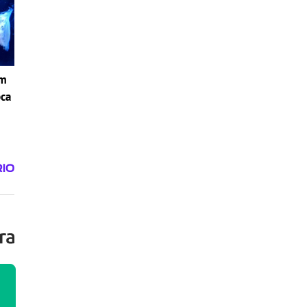
om
pca
i