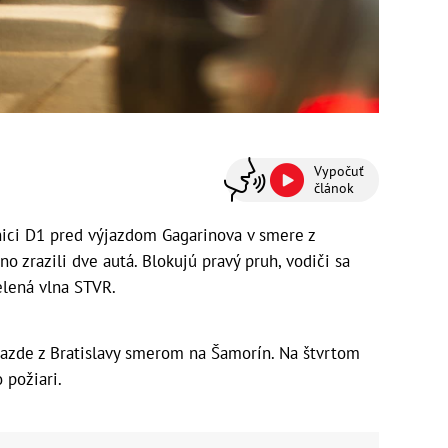
Vypočuť
článok
nici D1 pred výjazdom Gagarinova v smere z
o zrazili dve autá. Blokujú pravý pruh, vodiči sa
elená vlna STVR.
ýjazde z Bratislavy smerom na Šamorín. Na štvrtom
 požiari.