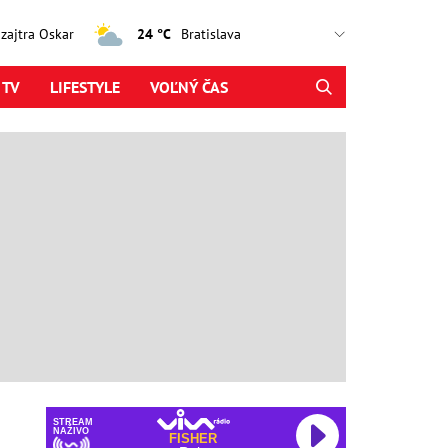
, zajtra Oskar
24 °C
 TV
LIFESTYLE
VOĽNÝ ČAS
STREAM
NAŽIVO
FISHER