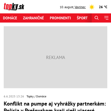
26 °C
10. august
,
Vavrinec
DOMÁCE
ZAHRANIČNÉ
PROMINENTI
ŠPORT
ZAUJÍMAV
6.6.2025 13:26
Topky
Domáce
Konflikt na pumpe aj vyhrážky partnerkám:
Polícia v Prešovskom kraji rieši viaceré