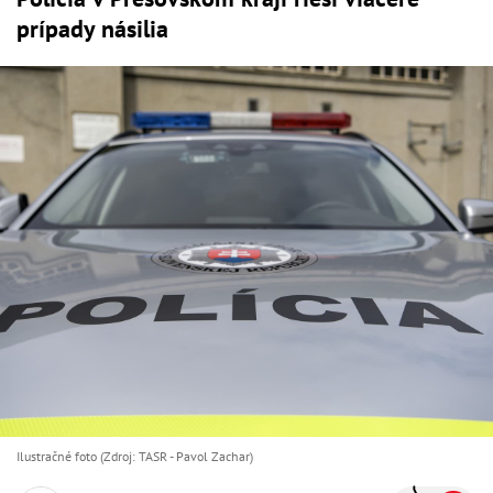
prípady násilia
Ilustračné foto (Zdroj: TASR - Pavol Zachar)