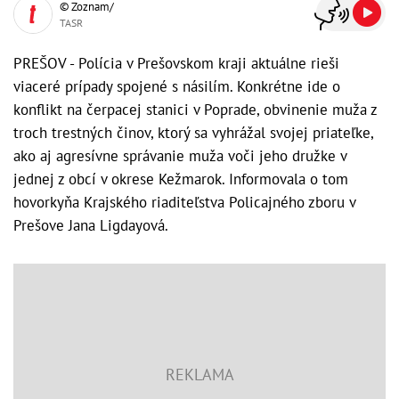
© Zoznam/
TASR
PREŠOV - Polícia v Prešovskom kraji aktuálne rieši
viaceré prípady spojené s násilím. Konkrétne ide o
konflikt na čerpacej stanici v Poprade, obvinenie muža z
troch trestných činov, ktorý sa vyhrážal svojej priateľke,
ako aj agresívne správanie muža voči jeho družke v
jednej z obcí v okrese Kežmarok. Informovala o tom
hovorkyňa Krajského riaditeľstva Policajného zboru v
Prešove Jana Ligdayová.