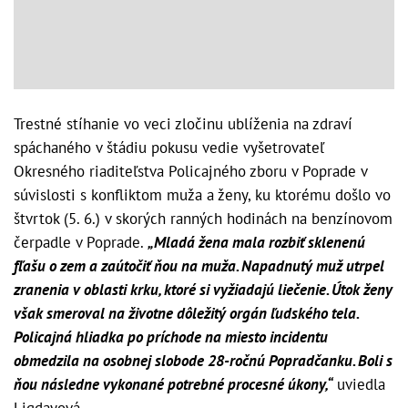
Trestné stíhanie vo veci zločinu ublíženia na zdraví
spáchaného v štádiu pokusu vedie vyšetrovateľ
Okresného riaditeľstva Policajného zboru v Poprade v
súvislosti s konfliktom muža a ženy, ku ktorému došlo vo
štvrtok (5. 6.) v skorých ranných hodinách na benzínovom
čerpadle v Poprade.
„Mladá žena mala rozbiť sklenenú
fľašu o zem a zaútočiť ňou na muža. Napadnutý muž utrpel
zranenia v oblasti krku, ktoré si vyžiadajú liečenie. Útok ženy
však smeroval na životne dôležitý orgán ľudského tela.
Policajná hliadka po príchode na miesto incidentu
obmedzila na osobnej slobode 28-ročnú Popradčanku. Boli s
ňou následne vykonané potrebné procesné úkony,“
uviedla
Ligdayová.