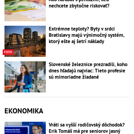
nechcete zbytočne riskovať?
Extrémne teploty? Byty v srdci
Bratislavy majú výnimočný systém,
ktorý ešte aj šetrí náklady
FOTO
Slovenské železnice prezradili, koho
dnes hľadajú najviac: Tieto profesie
sú mimoriadne žiadané
EKONOMIKA
Vráti sa vyšší rodičovský dôchodok?
Erik Tomáš má pre seniorov jasný