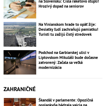
na Slovensku: Čísla raketovo stúpli!
Hrozivý dopad na seniorov
Na Vinianskom hrade to opäť žije:
Desiatky ľudí zachraňujú pamiatku!
Turisti tu zažijú čistý stredovek
Podchod na Garbiarskej ulici v
Liptovskom Mikuláši bude dočasne
zatvorený: Začala sa veľká
modernizácia
ZAHRANIČNÉ
Škandál v parlamente: Opozičná
poslankyňa hádzala vajcia na