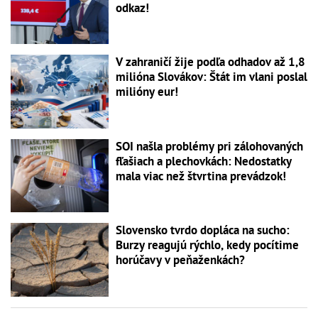
odkaz!
V zahraničí žije podľa odhadov až 1,8
milióna Slovákov: Štát im vlani poslal
milióny eur!
SOI našla problémy pri zálohovaných
fľašiach a plechovkách: Nedostatky
mala viac než štvrtina prevádzok!
Slovensko tvrdo dopláca na sucho:
Burzy reagujú rýchlo, kedy pocítime
horúčavy v peňaženkách?