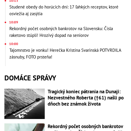
10:13
Studené obedy do horúcich dní: 17 ľahkých receptov, ktoré
osviežia aj zasýtia
10:09
Rekordný počet osobných bankrotov na Slovensku: Čísla
raketovo stúpli! Hrozivý dopad na seniorov
10:00
Tajomnstvo je vonku! Herečka Kristína Svarinská POTVRDILA
zásnuby, FOTO prsteňa!
DOMÁCE SPRÁVY
Tragický koniec pátrania na Dunaji:
Nezvestného Roberta (†61) našli po
dňoch bez známok života
Rekordný počet osobných bankrotov