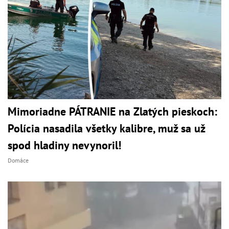
Mimoriadne PÁTRANIE na Zlatých pieskoch:
Polícia nasadila všetky kalibre, muž sa už
spod hladiny nevynoril!
Domáce