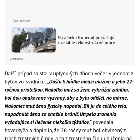
Na Zámku Kunerad pokračujú
rozsiahle rekonštrukčné práce
Reklama
Ďalší prípad sa stal v uplynulých dňoch večer v jednom z
bytov vo Svidníku.
„Došlo k hádke medzi mužom a jeho 22-
ročnou priateľkou. Nakoľko muž sa žene vyhrážal zabitím,
bol ňou opakovane vyzvaný, aby z bytu odišiel, no márne.
Nakoniec muž ženu fyzicky napadol. Bil ju do celého tela,
napadnutá žena sa snažila brániť. Utrpela zranenia
vyžadujúce si liečenie niekoľko týždňov,“
povedala
hovorkyňa a doplnila, že 26-ročný muž bol obvinený z
troch trestných činov, a to z trestného činu ublíženia na