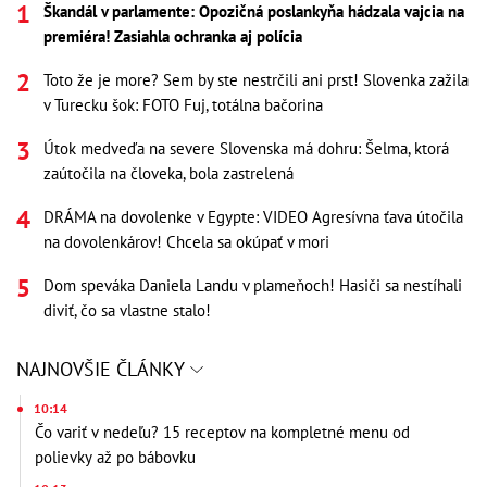
Škandál v parlamente: Opozičná poslankyňa hádzala vajcia na
premiéra! Zasiahla ochranka aj polícia
Toto že je more? Sem by ste nestrčili ani prst! Slovenka zažila
v Turecku šok: FOTO Fuj, totálna bačorina
Útok medveďa na severe Slovenska má dohru: Šelma, ktorá
zaútočila na človeka, bola zastrelená
DRÁMA na dovolenke v Egypte: VIDEO Agresívna ťava útočila
na dovolenkárov! Chcela sa okúpať v mori
Dom speváka Daniela Landu v plameňoch! Hasiči sa nestíhali
diviť, čo sa vlastne stalo!
NAJNOVŠIE ČLÁNKY
10:14
Čo variť v nedeľu? 15 receptov na kompletné menu od
polievky až po bábovku