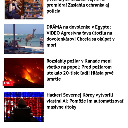
premiéra! Zasiahla ochranka aj
polícia
DRÁMA na dovolenke v Egypte:
VIDEO Agresívna ťava útočila na
dovolenkárov! Chcela sa okúpať v
mori
Rozsiahly požiar v Kanade mení
všetko na popol: Pred požiarom
utekalo 20-tisíc ľudí! Hlásia prvé
úmrtie
FOTO
Hackeri Severnej Kórey vytvorili
vlastnú AI: Pomôže im automatizovať
masívne útoky