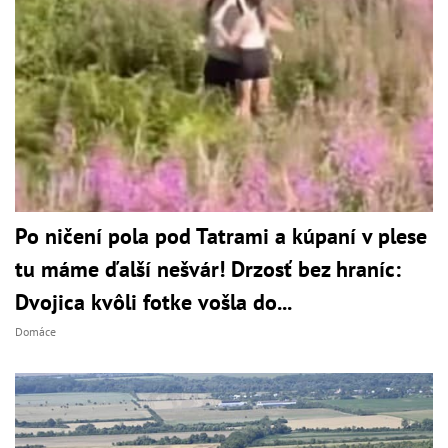
Po ničení pola pod Tatrami a kúpaní v plese
tu máme ďalší nešvár! Drzosť bez hraníc:
Dvojica kvôli fotke vošla do...
Domáce