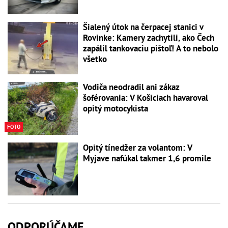
Šialený útok na čerpacej stanici v
Rovinke: Kamery zachytili, ako Čech
zapálil tankovaciu pištoľ! A to nebolo
všetko
Vodiča neodradil ani zákaz
šoférovania: V Košiciach havaroval
opitý motocykista
FOTO
Opitý tínedžer za volantom: V
Myjave nafúkal takmer 1,6 promile
ODPORÚČAME