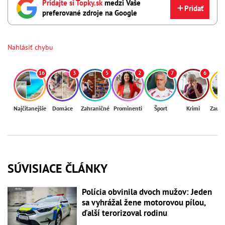
Pridajte si Topky.sk
medzi Vaše
Pridať
preferované zdroje na Google
Nahlásiť chybu
16
3
5
2
7
6
Najčítanejšie
Domáce
Zahraničné
Prominenti
Šport
Krimi
Zaují
SÚVISIACE ČLÁNKY
Polícia obvinila dvoch mužov: Jeden
sa vyhrážal žene motorovou pílou,
ďalší terorizoval rodinu