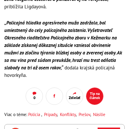
priblížila Ligdayová.
„Policajná hliadka agresívneho muža zadržala, bol
umiestnený do cely policajného zaistenia. Vyšetrovateľ
Okresného riaditeľstva Policajného zboru v Kežmarku na
základe získanej dôkaznej situácie vzniesol obvinenie
mužovi zo zločinu týrania blízkej osoby a zverenej osoby. Ak
sa mu vina pred súdom preukáže, hrozí mu trest odňatia
slobody na tri až osem rokov,“
dodala krajská policajná
hovorkyňa.
Tip na
0
Zdieľať
článok
Viac o téme:
Polícia
,
Prípady
,
Konflikty
,
Prešov
,
Násilie