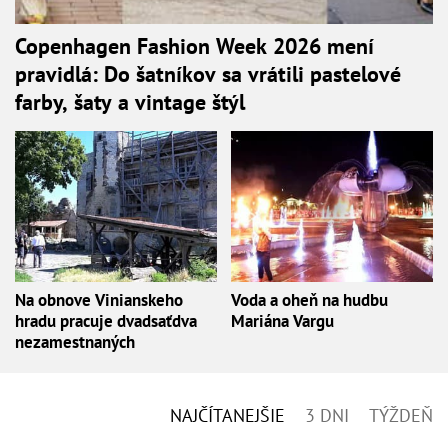
Copenhagen Fashion Week 2026 mení
pravidlá: Do šatníkov sa vrátili pastelové
farby, šaty a vintage štýl
Na obnove Vinianskeho
Voda a oheň na hudbu
hradu pracuje dvadsaťdva
Mariána Vargu
nezamestnaných
NAJČÍTANEJŠIE
3 DNI
TÝŽDEŇ