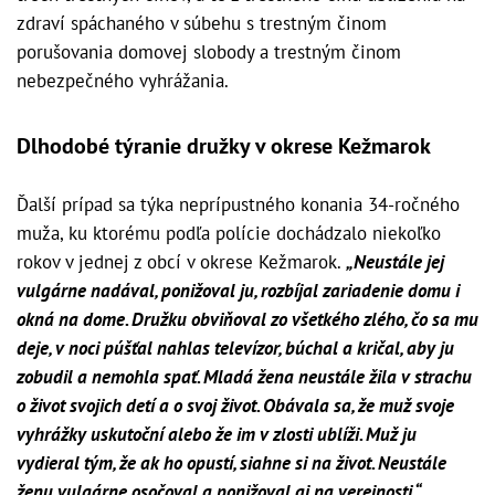
zdraví spáchaného v súbehu s trestným činom
porušovania domovej slobody a trestným činom
nebezpečného vyhrážania.
Dlhodobé týranie družky v okrese Kežmarok
Ďalší prípad sa týka neprípustného konania 34-ročného
muža, ku ktorému podľa polície dochádzalo niekoľko
rokov v jednej z obcí v okrese Kežmarok.
„Neustále jej
vulgárne nadával, ponižoval ju, rozbíjal zariadenie domu i
okná na dome. Družku obviňoval zo všetkého zlého, čo sa mu
deje, v noci púšťal nahlas televízor, búchal a kričal, aby ju
zobudil a nemohla spať. Mladá žena neustále žila v strachu
o život svojich detí a o svoj život. Obávala sa, že muž svoje
vyhrážky uskutoční alebo že im v zlosti ublíži. Muž ju
vydieral tým, že ak ho opustí, siahne si na život. Neustále
ženu vulgárne osočoval a ponižoval aj na verejnosti,“