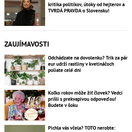
kritika politikov, útoky od hejterov a
TVRDÁ PRAVDA o Slovensku!
ZAUJÍMAVOSTI
Odchádzate na dovolenku? Trik za pár
eur udrží rastliny v kvetináčoch
poliate celé dni
Koľko rokov môže žiť človek? Vedci
prišli s prekvapivou odpoveďou!
Budete v šoku
Pichla vás včela? TOTO nerobte: