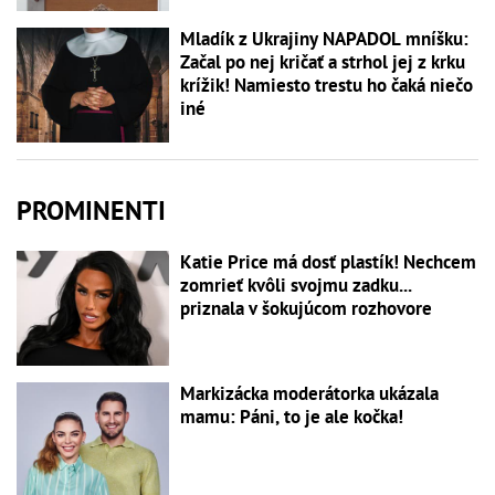
Mladík z Ukrajiny NAPADOL mníšku:
Začal po nej kričať a strhol jej z krku
krížik! Namiesto trestu ho čaká niečo
iné
PROMINENTI
Katie Price má dosť plastík! Nechcem
zomrieť kvôli svojmu zadku...
priznala v šokujúcom rozhovore
Markizácka moderátorka ukázala
mamu: Páni, to je ale kočka!