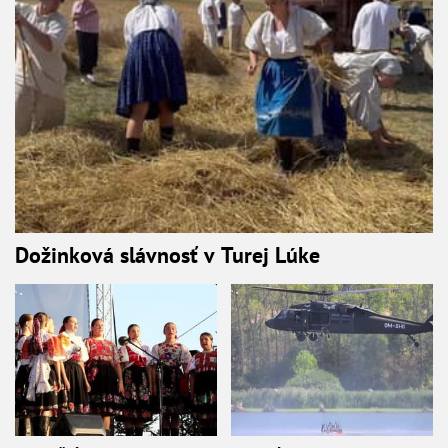
Dožinková slávnosť v Turej Lúke