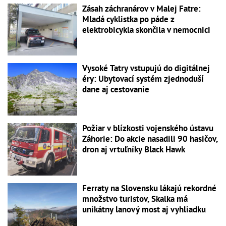
Zásah záchranárov v Malej Fatre:
Mladá cyklistka po páde z
elektrobicykla skončila v nemocnici
Vysoké Tatry vstupujú do digitálnej
éry: Ubytovací systém zjednoduší
dane aj cestovanie
Požiar v blízkosti vojenského ústavu
Záhorie: Do akcie nasadili 90 hasičov,
dron aj vrtuľníky Black Hawk
Ferraty na Slovensku lákajú rekordné
množstvo turistov, Skalka má
unikátny lanový most aj vyhliadku