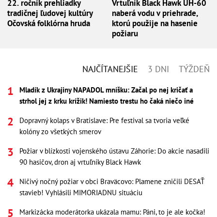
22. ročník prehliadky
Vrtuľník Black Hawk UH-60
tradičnej ľudovej kultúry
naberá vodu v priehrade,
Očovská folklórna hruda
ktorú použije na hasenie
požiaru
NAJČÍTANEJŠIE
3 DNI
TÝŽDEŇ
Mladík z Ukrajiny NAPADOL mníšku: Začal po nej kričať a
strhol jej z krku krížik! Namiesto trestu ho čaká niečo iné
Dopravný kolaps v Bratislave: Pre festival sa tvoria veľké
kolóny zo všetkých smerov
Požiar v blízkosti vojenského ústavu Záhorie: Do akcie nasadili
90 hasičov, dron aj vrtuľníky Black Hawk
Ničivý nočný požiar v obci Braväcovo: Plamene zničili DESAŤ
stavieb! Vyhlásili MIMORIADNU situáciu
Markizácka moderátorka ukázala mamu: Páni, to je ale kočka!