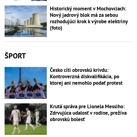
Historický moment v Mochovciach:
Nový jadrový blok má za sebou
rozhodujúci krok k výrobe elektriny
(foto)
ŠPORT
Česko cíti obrovskú krivdu:
Kontroverzná diskvalifikácia, po
ktorej ani nemohlo podať protest
Krutá správa pre Lionela Messiho:
Zdrvujúca udalosť v rodine, prežíva
obrovskú bolesť