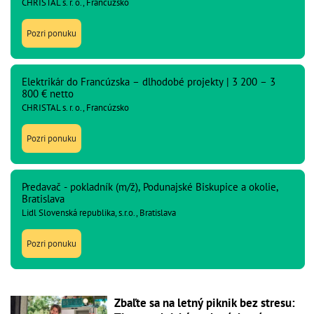
CHRISTAL s. r. o., Francúzsko
Pozri ponuku
Elektrikár do Francúzska – dlhodobé projekty | 3 200 – 3
800 € netto
CHRISTAL s. r. o., Francúzsko
Pozri ponuku
Predavač - pokladník (m/ž), Podunajské Biskupice a okolie,
Bratislava
Lidl Slovenská republika, s.r.o., Bratislava
Pozri ponuku
Zbaľte sa na letný piknik bez stresu: