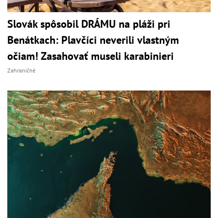
Slovák spôsobil DRÁMU na pláži pri
Benátkach: Plavčíci neverili vlastným
očiam! Zasahovať museli karabinieri
Zahraničné