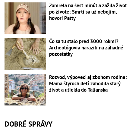
Zomrela na šesť minút a zažila život
po živote: Smrti sa už nebojím,
hovorí Patty
Čo sa tu stalo pred 3000 rokmi?
Archeológovia narazili na záhadné
pozostatky
Rozvod, výpoveď aj zbohom rodine:
Mama štyroch detí zahodila starý
život a utiekla do Talianska
DOBRÉ SPRÁVY