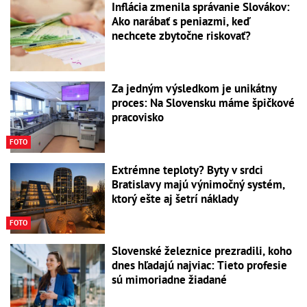
Inflácia zmenila správanie Slovákov:
Ako narábať s peniazmi, keď
nechcete zbytočne riskovať?
Za jedným výsledkom je unikátny
proces: Na Slovensku máme špičkové
pracovisko
FOTO
Extrémne teploty? Byty v srdci
Bratislavy majú výnimočný systém,
ktorý ešte aj šetrí náklady
FOTO
Slovenské železnice prezradili, koho
dnes hľadajú najviac: Tieto profesie
sú mimoriadne žiadané