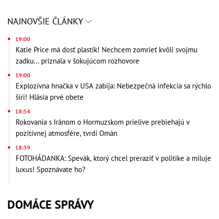
NAJNOVŠIE ČLÁNKY
19:00
Katie Price má dosť plastík! Nechcem zomrieť kvôli svojmu
zadku... priznala v šokujúcom rozhovore
19:00
Explozívna hnačka v USA zabíja: Nebezpečná infekcia sa rýchlo
šíri! Hlásia prvé obete
18:54
Rokovania s Iránom o Hormuzskom prielive prebiehajú v
pozitívnej atmosfére, tvrdí Omán
18:39
FOTOHÁDANKA: Spevák, ktorý chcel preraziť v politike a miluje
luxus! Spoznávate ho?
DOMÁCE SPRÁVY