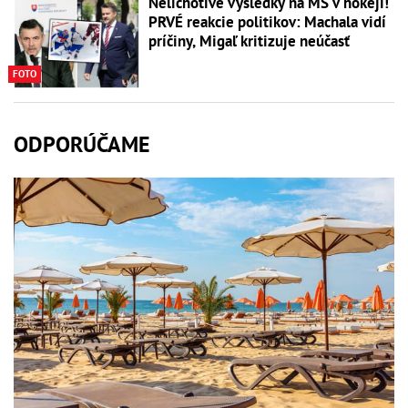
Nelichotivé výsledky na MS v hokeji!
PRVÉ reakcie politikov: Machala vidí
príčiny, Migaľ kritizuje neúčasť
FOTO
ODPORÚČAME