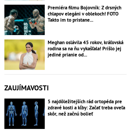
Premiéra filmu Bojovník: Z drsných
chlapov elegáni v oblekoch! FOTO
Takto im to pristane...
Meghan oslávila 45 rokov, kráľovská
rodina sa na ňu vykašľala! Prišlo jej
jediné prianie od...
ZAUJÍMAVOSTI
5 najdôležitejších rád ortopéda pre
zdravé kosti a kĺby: Začať treba oveľa
skôr, než začnú bolieť