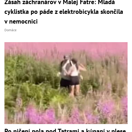
Zásah záchranárov v Malej Fatre: Mladá
cyklistka po páde z elektrobicykla skončila
v nemocnici
Domáce
Po ničení pola pod Tatrami a kúpaní v plese