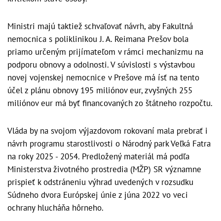
Ministri majú taktiež schvaľovať návrh, aby Fakultná
nemocnica s poliklinikou J. A. Reimana Prešov bola
priamo určeným prijímateľom v rámci mechanizmu na
podporu obnovy a odolnosti. V súvislosti s výstavbou
novej vojenskej nemocnice v Prešove má ísť na tento
účel z plánu obnovy 195 miliónov eur, zvyšných 255
miliónov eur má byť financovaných zo štátneho rozpočtu.
Vláda by na svojom výjazdovom rokovaní mala prebrať i
návrh programu starostlivosti o Národný park Veľká Fatra
na roky 2025 - 2054. Predložený materiál má podľa
Ministerstva životného prostredia (MŽP) SR významne
prispieť k odstráneniu výhrad uvedených v rozsudku
Súdneho dvora Európskej únie z júna 2022 vo veci
ochrany hlucháňa hôrneho.