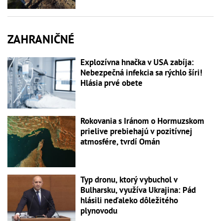
ZAHRANIČNÉ
Explozívna hnačka v USA zabíja:
Nebezpečná infekcia sa rýchlo šíri!
Hlásia prvé obete
Rokovania s Iránom o Hormuzskom
prielive prebiehajú v pozitívnej
atmosfére, tvrdí Omán
Typ dronu, ktorý vybuchol v
Bulharsku, využíva Ukrajina: Pád
hlásili neďaleko dôležitého
plynovodu