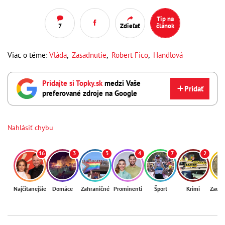
Tip na
7
Zdieľať
článok
Viac o téme:
Vláda
,
Zasadnutie
,
Robert Fico
,
Handlová
Pridajte si Topky.sk
medzi Vaše
Pridať
preferované zdroje na Google
Nahlásiť chybu
16
3
3
4
7
2
Najčítanejšie
Domáce
Zahraničné
Prominenti
Šport
Krimi
Zaují