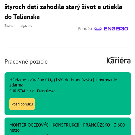
štyroch detí zahodila starý život a utiekla
do Talianska
Zoznam magazíny
Pracovné pozície
Hľadáme zváračov CO₂ (135) do Francúzska | Ubytovanie
zdarma
CHRISTAL s. r. o., Francúzsko
Pozri ponuku
MONTÉR OCEĽOVÝCH KONŠTRUKCIÍ - FRANCÚZSKO - 3 600
netto