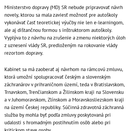
Ministerstvo dopravy (MD) SR nebude pripravovať návrh
novely, ktorou sa mala zaviesť možnosť pre autoškoly
vykonávať časť teoretickej výučby nie len e-learningom,
ale aj dištančnou formou s inštruktorom autoškoly.
Vyplýva to z návrhu na zrušenie a zmenu niektorých úloh
z uznesení vlády SR, predloženým na rokovanie vlády
rezortom dopravy.
Kabinet sa má zaoberať aj návrhom na rámcovú zmluvu,
ktorá umožní spolupracovať českým a slovenským
záchranárov v prihraničnom území, teda v Bratislavskom,
Trnavskom, Trenčianskom a Žilinskom kraji na Slovensku
a v Juhomoravskom, Zlínskom a Moravskosliezskom kraji
na území Českej republiky. Súčinná zdravotná záchranná
služba by mohla byť podľa zmluvy poskytovaná pri
udalosti s hromadným postihnutím osôb alebo pri
kritickom stave osoby.