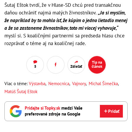
Šutaj Eštok tvrdí, že v Hlase-SD chcú pred transakčnou
daňou ochrániť najmä malých živnostníkov.
„Ja si myslím,
že napríklad by to mohlo ísť, že kúpim o jedno lietadlo menej
a že sa zastaneme živnostníkov, toto mi viacej vyhovuje,“
myslí si. S koaličnými partnermi sa predseda hlasu chce
rozprávať o téme aj na koaličnej rade.
Tip na
5
Zdieľať
článok
Viac o téme:
Výstavba
,
Nemocnica
,
Vajnory
,
Michal Šimečka
,
Matúš Šutaj Eštok
Pridajte si Topky.sk
medzi Vaše
Pridať
preferované zdroje na Google