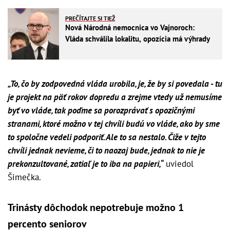
PREČÍTAJTE SI TIEŽ
Nová Národná nemocnica vo Vajnoroch:
Vláda schválila lokalitu, opozícia má výhrady
„To, čo by zodpovedná vláda urobila, je, že by si povedala - tu
je projekt na päť rokov dopredu a zrejme vtedy už nemusíme
byť vo vláde, tak poďme sa porozprávať s opozičnými
stranami, ktoré možno v tej chvíli budú vo vláde, ako by sme
to spoločne vedeli podporiť. Ale to sa nestalo. Čiže v tejto
chvíli jednak nevieme, či to naozaj bude, jednak to nie je
prekonzultované, zatiaľ je to iba na papieri,“
uviedol
Šimečka.
Trinásty dôchodok nepotrebuje možno 1
percento seniorov