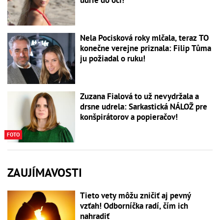
udrie do očí!
Nela Pocisková roky mlčala, teraz TO
konečne verejne priznala: Filip Tůma
ju požiadal o ruku!
Zuzana Fialová to už nevydržala a
drsne udrela: Sarkastická NÁLOŽ pre
konšpirátorov a popieračov!
FOTO
ZAUJÍMAVOSTI
Tieto vety môžu zničiť aj pevný
vzťah! Odborníčka radí, čím ich
nahradiť