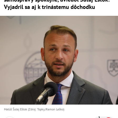
Vyjadril sa aj k trinástemu dôchodku
Matúš Šutaj Eštok (Zdroj: Topky/Ramon Leško)