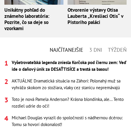
Unikátny pohľad do
Otvorenie výstavy Otisa
známeho laboratória:
Lauberta „Kresliaci Otis“ v
Pozrite, čo sa deje so
Pistoriho paláci
vzorkami
NAJČÍTANEJŠIE
3 DNI
TÝŽDEŇ
Vyšetrovateľská legenda zniesla Korčoka pod čiernu zem: Veď
ide o daňový únik za DESAŤTISÍCE a trestá sa basou!
AKTUÁLNE Dramatická situácia na Záhorí: Polonahý muž sa
vyhráža skokom zo stožiara, vlaky cez stanicu nepremávajú
Toto je nová Pamela Anderson? Krásna blondínka, ale... Tento
rozdiel udrie do očí!
Michael Douglas vyrazil do spoločnosti s nádhernou dcérou:
Tomu sa hovorí dokonalosť!