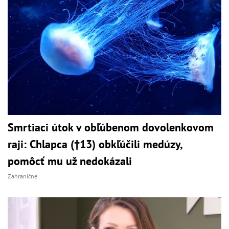
Smrtiaci útok v obľúbenom dovolenkovom
raji: Chlapca (†13) obkľúčili medúzy,
pomôcť mu už nedokázali
Zahraničné