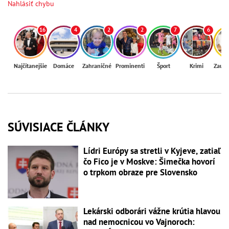
Nahlásiť chybu
16
4
2
2
7
6
Najčítanejšie
Domáce
Zahraničné
Prominenti
Šport
Krimi
Zaují
SÚVISIACE ČLÁNKY
Lídri Európy sa stretli v Kyjeve, zatiaľ
čo Fico je v Moskve: Šimečka hovorí
o trpkom obraze pre Slovensko
Lekárski odborári vážne krútia hlavou
nad nemocnicou vo Vajnoroch: