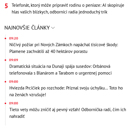
Telefonát, ktorý môže pripraviť rodinu o peniaze: AI skopíruje
hlas vašich blízkych, odborníci radia jednoduchý trik
NAJNOVŠIE ČLÁNKY
09:20
Ničivý požiar pri Nových Zámkoch napáchal tisícové škody:
Plamene zachvátili až 40 hektárov porastu
09:09
Dramatická situácia na Dunaji spája susedov: Orbánová
telefonovala s Blanárom a Tarabom o urgentnej pomoci
09:00
Hviezda Prcičiek po rozchode: Priznal svoju úchylku... Toto ho
na ženách vzrušuje!
09:00
Tieto vety môžu zničiť aj pevný vzťah! Odborníčka radí, čím ich
nahradiť