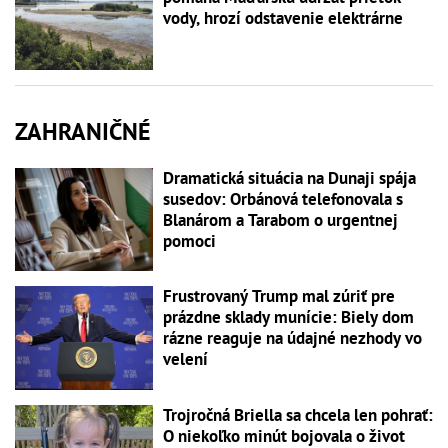
vody, hrozí odstavenie elektrárne
ZAHRANIČNÉ
Dramatická situácia na Dunaji spája
susedov: Orbánová telefonovala s
Blanárom a Tarabom o urgentnej
pomoci
Frustrovaný Trump mal zúriť pre
prázdne sklady munície: Biely dom
rázne reaguje na údajné nezhody vo
velení
Trojročná Briella sa chcela len pohrať:
O niekoľko minút bojovala o život