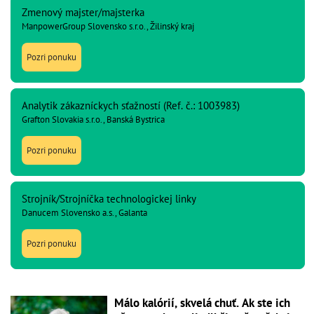
Zmenový majster/majsterka
ManpowerGroup Slovensko s.r.o., Žilinský kraj
Pozri ponuku
Analytik zákazníckych sťažností (Ref. č.: 1003983)
Grafton Slovakia s.r.o., Banská Bystrica
Pozri ponuku
Strojník/Strojníčka technologickej linky
Danucem Slovensko a.s., Galanta
Pozri ponuku
Málo kalórií, skvelá chuť. Ak ste ich