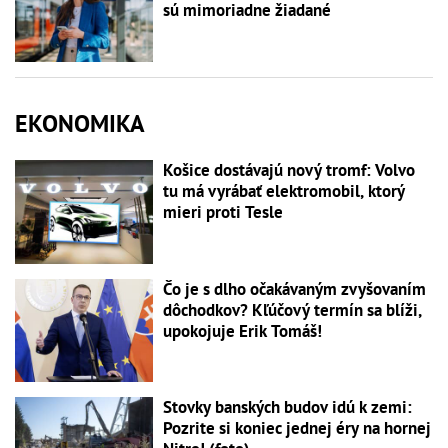
sú mimoriadne žiadané
EKONOMIKA
Košice dostávajú nový tromf: Volvo
tu má vyrábať elektromobil, ktorý
mieri proti Tesle
Čo je s dlho očakávaným zvyšovaním
dôchodkov? Kľúčový termín sa blíži,
upokojuje Erik Tomáš!
Stovky banských budov idú k zemi:
Pozrite si koniec jednej éry na hornej