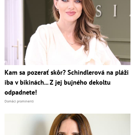
Kam sa pozerať skôr? Schindlerová na pláži
iba v bikinách... Z jej bujného dekoltu
odpadnete!
Domáci prominenti