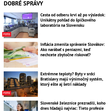
DOBRÉ SPRÁVY
Cesta od odberu krvi až po výsledok:
Unikátny pohľad do špičkového
laboratória na Slovensku
FOTO
Inflácia zmenila správanie Slovákov:
Ako narábať s peniazmi, keď
nechcete zbytočne riskovať?
Extrémne teploty? Byty v srdci
Bratislavy majú výnimočný systém,
ktorý ešte aj šetrí náklady
FOTO
Slovenské železnice prezradili, koho
dnes hľadajú najviac: Tieto profesie