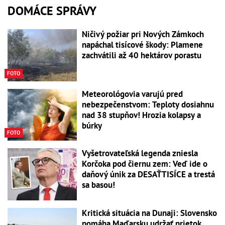
DOMÁCE SPRÁVY
Ničivý požiar pri Nových Zámkoch
napáchal tisícové škody: Plamene
zachvátili až 40 hektárov porastu
FOTO
Meteorológovia varujú pred
nebezpečenstvom: Teploty dosiahnu
nad 38 stupňov! Hrozia kolapsy a
búrky
FOTO
Vyšetrovateľská legenda zniesla
Korčoka pod čiernu zem: Veď ide o
daňový únik za DESAŤTISÍCE a trestá
sa basou!
Kritická situácia na Dunaji: Slovensko
pomáha Maďarsku udržať prietok