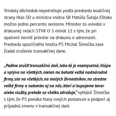
Trinásty dôchodok nepotrebuje podľa predsedu koaličnej
strany Hlas-SD a ministra vnútra SR Matúša Šutaja Eštoka
možno jedno percento seniorov. Minister to uviedol v
diskusnej relácii STVR O 5 minút 12 s tým, že pri
opatrení nevidí priestor na diskusiu o adresnosti.
Predseda opozičného hnutia PS Michal Šimečka zase
žiadal zrušenie transakčnej dane.
„Poďme zrušiť transakčnú daň, lebo tá je nezmyselná, hlúpa
a vplýva na všetkých, nielen na bohaté veľké nadnárodné
firmy, ale na všetkých, na malých živnostníkov, na stredne
veľké firmy a nakoniec aj na nás, ktorí si kupujeme tovar
alebo služby, pretože sa všetko zdražuje,“
vyhlásil Šimečka
s tým, že PS ponúka hlasy svojich poslancov a podporí aj
prípadnú zmenu v transakčnej dani.