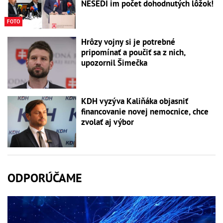
NESEDÍ im počet dohodnutých lôžok!
FOTO
Hrôzy vojny si je potrebné
pripomínať a poučiť sa z nich,
upozornil Šimečka
KDH vyzýva Kaliňáka objasniť
financovanie novej nemocnice, chce
zvolať aj výbor
ODPORÚČAME