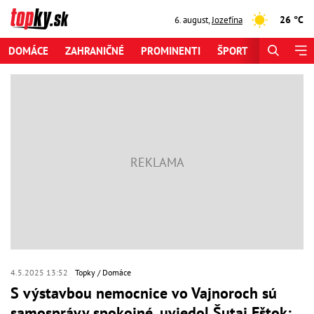
26 °C
6. august
,
Jozefína
DOMÁCE
ZAHRANIČNÉ
PROMINENTI
ŠPORT
ZAUJÍMAV
4.5.2025 13:52
Topky
Domáce
S výstavbou nemocnice vo Vajnoroch sú
samosprávy spokojné, uviedol Šutaj Eštok: