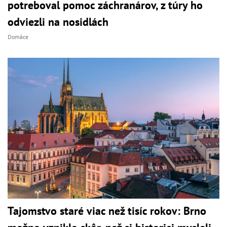
potreboval pomoc záchranárov, z túry ho
odviezli na nosidlách
Domáce
Tajomstvo staré viac než tisíc rokov: Brno