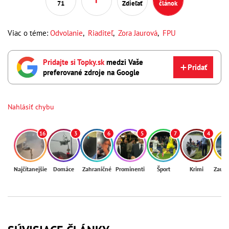
71
Zdieľať
článok
Viac o téme:
Odvolanie
,
Riaditeľ
,
Zora Jaurová
,
FPU
Pridajte si Topky.sk
medzi Vaše
Pridať
preferované zdroje na Google
Nahlásiť chybu
16
3
6
5
7
4
Najčítanejšie
Domáce
Zahraničné
Prominenti
Šport
Krimi
Zaují