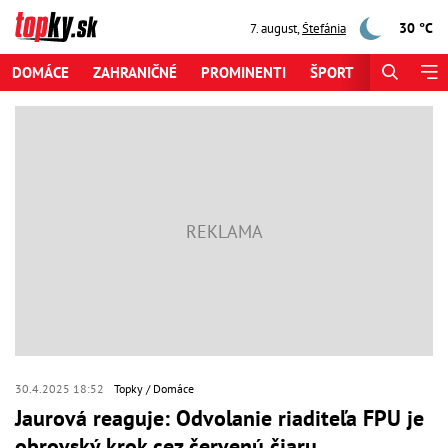
30 °C
7. august
,
Štefánia
DOMÁCE
ZAHRANIČNÉ
PROMINENTI
ŠPORT
ZAUJÍMAV
30.4.2025 18:52
Topky
Domáce
Jaurová reaguje: Odvolanie riaditeľa FPU je
obrovský krok cez červenú čiaru