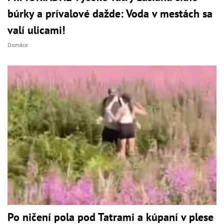
búrky a prívalové dažde: Voda v mestách sa
valí ulicami!
Domáce
Po ničení pola pod Tatrami a kúpaní v plese