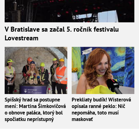
V Bratislave sa začal 5. ročník festivalu
Lovestream
Spišský hrad sa postupne
Prekliaty budík! Wisterová
mení: Martina Šimkovičová
opísala ranné peklo: Nič
o obnove paláca, ktorý bol
nepomáha, toto musí
spočiatku neprístupný
maskovať