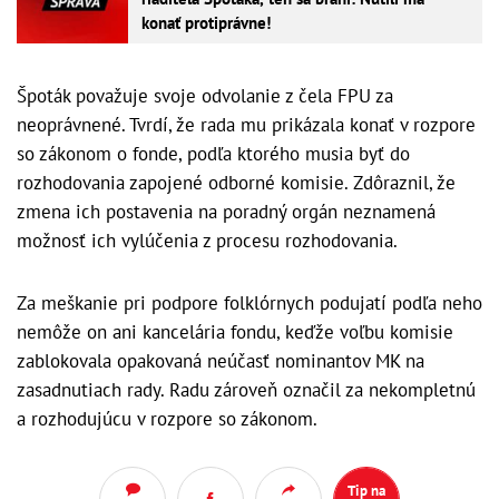
konať protiprávne!
Špoták považuje svoje odvolanie z čela FPU za
neoprávnené. Tvrdí, že rada mu prikázala konať v rozpore
so zákonom o fonde, podľa ktorého musia byť do
rozhodovania zapojené odborné komisie. Zdôraznil, že
zmena ich postavenia na poradný orgán neznamená
možnosť ich vylúčenia z procesu rozhodovania.
Za meškanie pri podpore folklórnych podujatí podľa neho
nemôže on ani kancelária fondu, keďže voľbu komisie
zablokovala opakovaná neúčasť nominantov MK na
zasadnutiach rady. Radu zároveň označil za nekompletnú
a rozhodujúcu v rozpore so zákonom.
Tip na