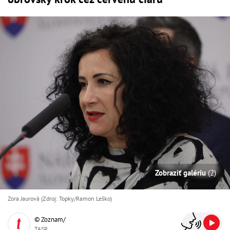
Zobraziť galériu
(2)
Zora Jaurová (Zdroj: Topky/Ramon Leško)
© Zoznam/
TASR