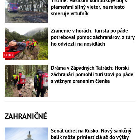
Trstíne: Hasičom komplikuje boj s
plameňmi silný vietor, na miesto
smeruje vrtuľník
Zranenie v horách: Turista po páde
potreboval pomoc záchranárov, z túry
ho odviezli na nosidlách
FOTO
Dráma v Západných Tatrách: Horskí
záchranári pomohli turistovi po páde
s vážnym zranením členka
ZAHRANIČNÉ
Senát udrel na Rusko: Nový sankčný
balík môže priniesť clá až do výšky