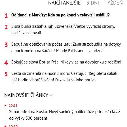
NAJČÍTANEJŠIE
3 DNI
TÝŽDEŇ
Odídenci z Markízy: Kde sa po konci v televízii usídlili?
Silná búrka zasiahla juh Slovenska: Vietor vyvracal stromy,
hasiči zasahovali
Sexuálne obťažovanie počas letu: Žena sa zobudila na dotyky
a pocit mokra na šatách! Mladý Pakistanec sa priznal
Šokujúce slová Borisa Prša: Nikdy viac na dovolenku s rodičmi!
Cesta sa zmenila na nočnú moru: Cestujúci RegioJetu čakali
päť hodín v horúčavách! Pokazila sa lokomotíva
NAJNOVŠIE ČLÁNKY
20:28
Senát udrel na Rusko: Nový sankčný balík môže priniesť clá až
do výšky 500 percent
20:20