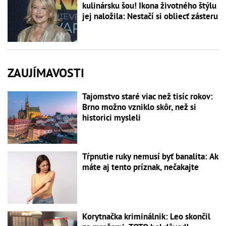
kulinársku šou! Ikona životného štýlu
jej naložila: Nestačí si obliecť zásteru
ZAUJÍMAVOSTI
Tajomstvo staré viac než tisíc rokov:
Brno možno vzniklo skôr, než si
historici mysleli
Tŕpnutie ruky nemusí byť banalita: Ak
máte aj tento príznak, nečakajte
Korytnačka kriminálnik: Leo skončil