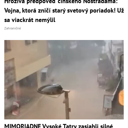
Hrozivá predpoveď čínskeho Nostradama:
Vojna, ktorá zničí starý svetový poriadok! Už
sa viackrát nemýlil
Zahraničné
MIMORIADNE Vysoké Tatry zasiahli silné