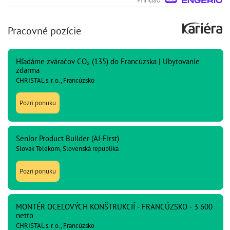
Pracovné pozície
Hľadáme zváračov CO₂ (135) do Francúzska | Ubytovanie
zdarma
CHRISTAL s. r. o., Francúzsko
Pozri ponuku
Senior Product Builder (AI-First)
Slovak Telekom, Slovenská republika
Pozri ponuku
MONTÉR OCEĽOVÝCH KONŠTRUKCIÍ - FRANCÚZSKO - 3 600
netto
CHRISTAL s. r. o., Francúzsko