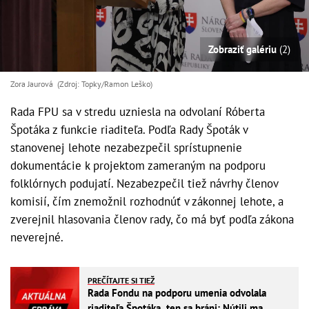
Zobraziť galériu
(2)
Zora Jaurová (Zdroj: Topky/Ramon Leško)
Rada FPU sa v stredu uzniesla na odvolaní Róberta
Špotáka z funkcie riaditeľa. Podľa Rady Špoták v
stanovenej lehote nezabezpečil sprístupnenie
dokumentácie k projektom zameraným na podporu
folklórnych podujatí. Nezabezpečil tiež návrhy členov
komisií, čím znemožnil rozhodnúť v zákonnej lehote, a
zverejnil hlasovania členov rady, čo má byť podľa zákona
neverejné.
PREČÍTAJTE SI TIEŽ
Rada Fondu na podporu umenia odvolala
riaditeľa Špotáka, ten sa bráni: Nútili ma