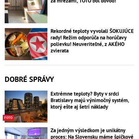
za mrežami, TOTO bol dôvod!
Rekordné teploty vyvolali ŠOKUJÚCE
rady! Režim odporúča na horúčavy
polievku! Neuveriteľné, z AKÉHO
zvierata
DOBRÉ SPRÁVY
Extrémne teploty? Byty v srdci
Bratislavy majú výnimočný systém,
ktorý ešte aj šetrí náklady
FOTO
Za jedným výsledkom je unikátny
proces: Na Slovensku máme špičkové