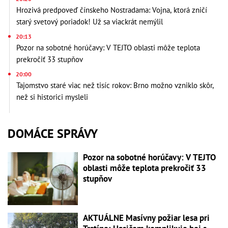
Hrozivá predpoveď čínskeho Nostradama: Vojna, ktorá zničí
starý svetový poriadok! Už sa viackrát nemýlil
20:13
Pozor na sobotné horúčavy: V TEJTO oblasti môže teplota
prekročiť 33 stupňov
20:00
Tajomstvo staré viac než tisíc rokov: Brno možno vzniklo skôr,
než si historici mysleli
DOMÁCE SPRÁVY
Pozor na sobotné horúčavy: V TEJTO
oblasti môže teplota prekročiť 33
stupňov
AKTUÁLNE Masívny požiar lesa pri