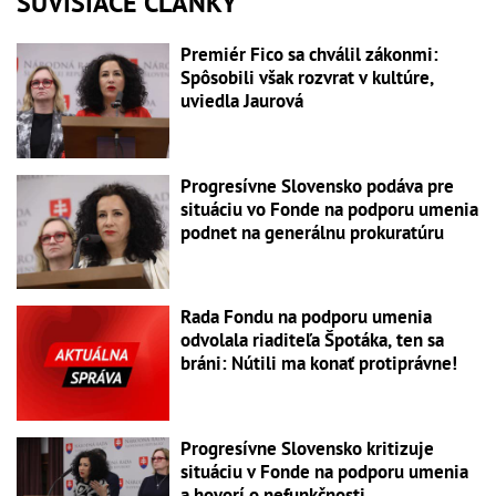
SÚVISIACE ČLÁNKY
Premiér Fico sa chválil zákonmi:
Spôsobili však rozvrat v kultúre,
uviedla Jaurová
Progresívne Slovensko podáva pre
situáciu vo Fonde na podporu umenia
podnet na generálnu prokuratúru
Rada Fondu na podporu umenia
odvolala riaditeľa Špotáka, ten sa
bráni: Nútili ma konať protiprávne!
Progresívne Slovensko kritizuje
situáciu v Fonde na podporu umenia
a hovorí o nefunkčnosti