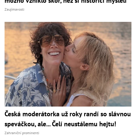
možno vzniklo skôr, než si historici mysleli
Zaujímavosti
Česká moderátorka už roky randí so slávnou
speváčkou, ale... Čelí neustálemu hejtu!
Zahraniční prominenti