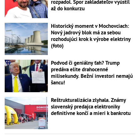
rozpadol. Spor zakladateľov vyústil
až do konkurzu
Historický moment v Mochovciach:
Nový jadrový blok má za sebou
rozhodujúci krok k výrobe elektriny
(foto)
Podvod či geniálny ťah? Trump
predáva elite drahocenné
milisekundy. Bežní investori nemajú
šancu!
Reštrukturalizácia zlyhala. Známy
slovenský predajca elektroniky
definitívne končí a mieri k bankrotu