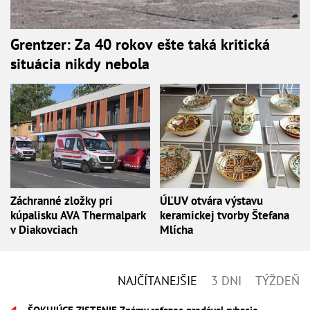
Grentzer: Za 40 rokov ešte taká kritická
situácia nikdy nebola
Záchranné zložky pri
ÚĽUV otvára výstavu
kúpalisku AVA Thermalpark
keramickej tvorby Štefana
v Diakovciach
Mlícha
NAJČÍTANEJŠIE
3 DNI
TÝŽDEŇ