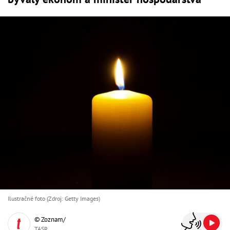
Ilustračné foto (Zdroj: Getty Images)
© Zoznam/
TASR