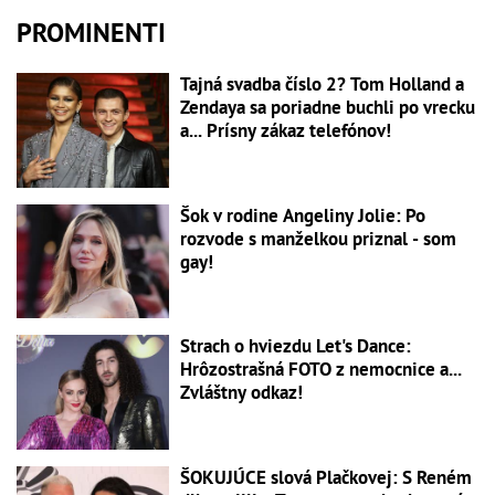
PROMINENTI
Tajná svadba číslo 2? Tom Holland a
Zendaya sa poriadne buchli po vrecku
a... Prísny zákaz telefónov!
Šok v rodine Angeliny Jolie: Po
rozvode s manželkou priznal - som
gay!
Strach o hviezdu Let's Dance:
Hrôzostrašná FOTO z nemocnice a...
Zvláštny odkaz!
ŠOKUJÚCE slová Plačkovej: S Reném