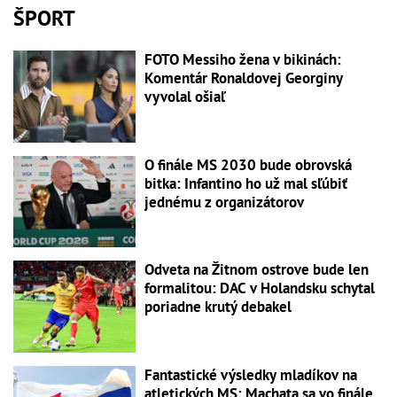
ŠPORT
FOTO Messiho žena v bikinách:
Komentár Ronaldovej Georginy
vyvolal ošiaľ
O finále MS 2030 bude obrovská
bitka: Infantino ho už mal sľúbiť
jednému z organizátorov
Odveta na Žitnom ostrove bude len
formalitou: DAC v Holandsku schytal
poriadne krutý debakel
Fantastické výsledky mladíkov na
atletických MS: Machata sa vo finále