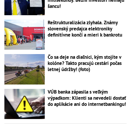
milisekundy. Bežní investori nemajú
šancu!
Reštrukturalizácia zlyhala. Známy
slovenský predajca elektroniky
definitívne končí a mieri k bankrotu
Čo sa deje na diaľnici, kým stojíte v
kolóne? Takto pracujú cestári počas
letnej údržby! (foto)
VÚB banka zápasila s veľkým
výpadkom: Klienti sa nevedeli dostať
do aplikácie ani do internetbankingu!