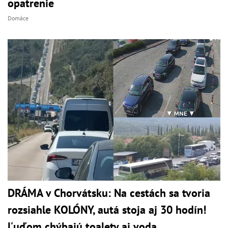
opatrenie
Domáce
DRÁMA v Chorvátsku: Na cestách sa tvoria
rozsiahle KOLÓNY, autá stoja aj 30 hodín!
Ľuďom chýbajú toalety aj voda