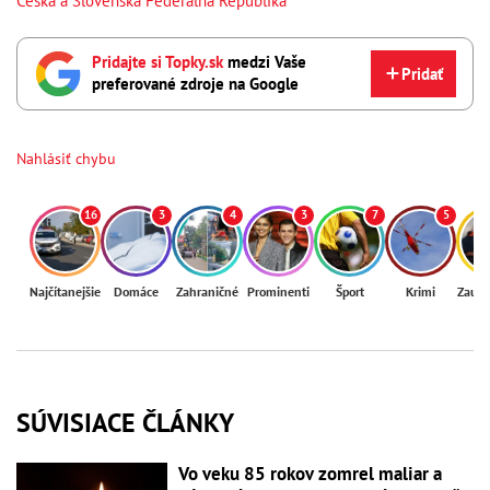
Česká a Slovenská Federálna Republika
Pridajte si Topky.sk
medzi Vaše
Pridať
preferované zdroje na Google
Nahlásiť chybu
16
3
4
3
7
5
Najčítanejšie
Domáce
Zahraničné
Prominenti
Šport
Krimi
Zaují
SÚVISIACE ČLÁNKY
Vo veku 85 rokov zomrel maliar a