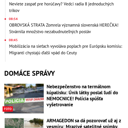
Neviete zaspať pre horúčavy? Vedci radia 8 jednoduchých
trikov
08:54
OBROVSKÁ STRATA Zomrela významná slovenská HEREČKA!
Stvárnila množstvo nezabudnuteľných postáv
08:45
Mobilizácia na sieťach vyvoláva poplach pre Európsku komisiu:
Migranti chystajú ďalší vpád do Ceuty
DOMÁCE SPRÁVY
Nebezpečenstvo na termálnom
kúpalisku: Únik látky poslal ľudí do
NEMOCNICE! Polícia spúšťa
vyšetrovanie
FOTO
ARMAGEDON sa dá pozorovať už aj z
vesmíru: Mrazivé satelitné snímky,