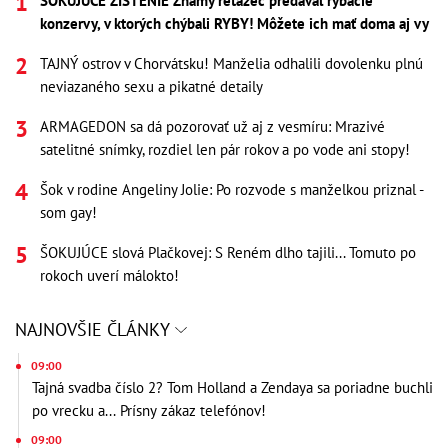
ŠOKUJÚCE ZISTENIE Známy reťazec predával rybacie
konzervy, v ktorých chýbali RYBY! Môžete ich mať doma aj vy
TAJNÝ ostrov v Chorvátsku! Manželia odhalili dovolenku plnú
neviazaného sexu a pikatné detaily
ARMAGEDON sa dá pozorovať už aj z vesmíru: Mrazivé
satelitné snímky, rozdiel len pár rokov a po vode ani stopy!
Šok v rodine Angeliny Jolie: Po rozvode s manželkou priznal -
som gay!
ŠOKUJÚCE slová Plačkovej: S Reném dlho tajili... Tomuto po
rokoch uverí málokto!
NAJNOVŠIE ČLÁNKY
09:00
Tajná svadba číslo 2? Tom Holland a Zendaya sa poriadne buchli
po vrecku a... Prísny zákaz telefónov!
09:00