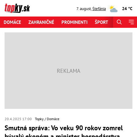
24 °C
7. august
,
Štefánia
DOMÁCE
ZAHRANIČNÉ
PROMINENTI
ŠPORT
ZAUJÍMAV
20.4.2025 17:00
Topky
Domáce
Smutná správa: Vo veku 90 rokov zomrel
bývalý ekonóm a minister hospodárstva