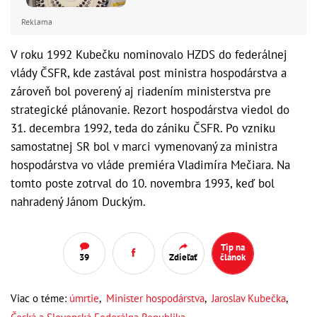
Reklama
V roku 1992 Kubečku nominovalo HZDS do federálnej
vlády ČSFR, kde zastával post ministra hospodárstva a
zároveň bol poverený aj riadením ministerstva pre
strategické plánovanie. Rezort hospodárstva viedol do
31. decembra 1992, teda do zániku ČSFR. Po vzniku
samostatnej SR bol v marci vymenovaný za ministra
hospodárstva vo vláde premiéra Vladimíra Mečiara. Na
tomto poste zotrval do 10. novembra 1993, keď bol
nahradený Jánom Duckým.
Tip na
39
Zdieľať
článok
Viac o téme:
úmrtie
,
Minister hospodárstva
,
Jaroslav Kubečka
,