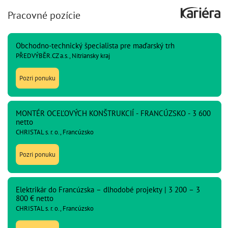
Pracovné pozície
Obchodno-technický špecialista pre maďarský trh
PŘEDVÝBĚR.CZ a.s., Nitriansky kraj
Pozri ponuku
MONTÉR OCEĽOVÝCH KONŠTRUKCIÍ - FRANCÚZSKO - 3 600
netto
CHRISTAL s. r. o., Francúzsko
Pozri ponuku
Elektrikár do Francúzska – dlhodobé projekty | 3 200 – 3
800 € netto
CHRISTAL s. r. o., Francúzsko