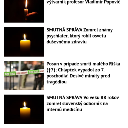
výtvarník profesor Vladimír Popovič
SMUTNÁ SPRÁVA Zomrel známy
psychiater, ktorý robil osvetu
duševnému zdraviu
Posun v prípade smrti malého Riška
(†7): Chlapček vypadol zo 7.
poschodia! Desivé minúty pred
tragédiou
SMUTNÁ SPRÁVA Vo veku 88 rokov
zomrel slovenský odborník na
internú medicínu