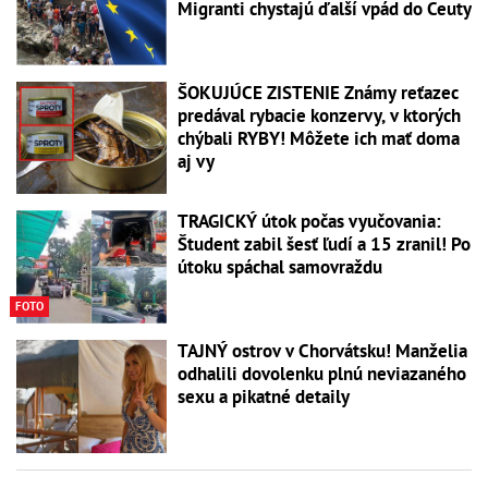
Migranti chystajú ďalší vpád do Ceuty
ŠOKUJÚCE ZISTENIE Známy reťazec
predával rybacie konzervy, v ktorých
chýbali RYBY! Môžete ich mať doma
aj vy
TRAGICKÝ útok počas vyučovania:
Študent zabil šesť ľudí a 15 zranil! Po
útoku spáchal samovraždu
FOTO
TAJNÝ ostrov v Chorvátsku! Manželia
odhalili dovolenku plnú neviazaného
sexu a pikatné detaily