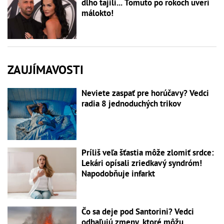
dlho tajili... Tomuto po rokoch uverí
málokto!
ZAUJÍMAVOSTI
Neviete zaspať pre horúčavy? Vedci
radia 8 jednoduchých trikov
Príliš veľa šťastia môže zlomiť srdce:
Lekári opísali zriedkavý syndróm!
Napodobňuje infarkt
Čo sa deje pod Santorini? Vedci
odhaľujú zmeny, ktoré môžu