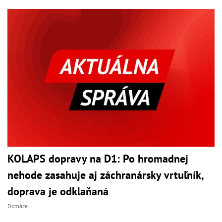
KOLAPS dopravy na D1: Po hromadnej
nehode zasahuje aj záchranársky vrtuľník,
doprava je odklaňaná
Domáce