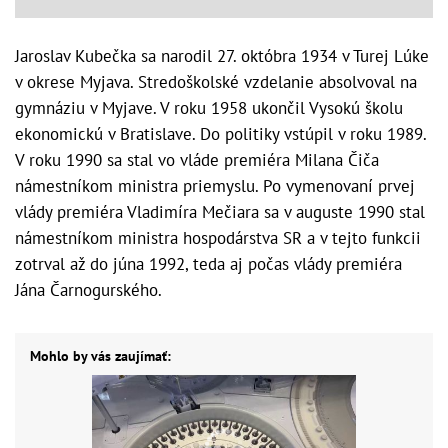
Jaroslav Kubečka sa narodil 27. októbra 1934 v Turej Lúke
v okrese Myjava. Stredoškolské vzdelanie absolvoval na
gymnáziu v Myjave. V roku 1958 ukončil Vysokú školu
ekonomickú v Bratislave. Do politiky vstúpil v roku 1989.
V roku 1990 sa stal vo vláde premiéra Milana Čiča
námestníkom ministra priemyslu. Po vymenovaní prvej
vlády premiéra Vladimíra Mečiara sa v auguste 1990 stal
námestníkom ministra hospodárstva SR a v tejto funkcii
zotrval až do júna 1992, teda aj počas vlády premiéra
Jána Čarnogurského.
Mohlo by vás zaujímať: