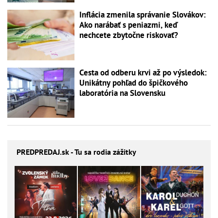
Inflácia zmenila správanie Slovákov:
Ako narábať s peniazmi, keď
nechcete zbytočne riskovať?
Cesta od odberu krvi až po výsledok:
Unikátny pohľad do špičkového
laboratória na Slovensku
PREDPREDAJ
.sk - Tu sa rodia zážitky