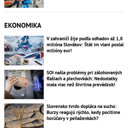
EKONOMIKA
V zahraničí žije podľa odhadov až 1,8
milióna Slovákov: Štát im vlani poslal
milióny eur!
SOI našla problémy pri zálohovaných
fľašiach a plechovkách: Nedostatky
mala viac než štvrtina prevádzok!
Slovensko tvrdo dopláca na sucho:
Burzy reagujú rýchlo, kedy pocítime
horúčavy v peňaženkách?