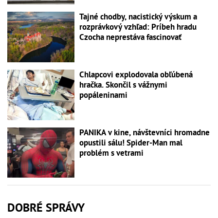
Tajné chodby, nacistický výskum a
rozprávkový vzhľad: Príbeh hradu
Czocha neprestáva fascinovať
Chlapcovi explodovala obľúbená
hračka. Skončil s vážnymi
popáleninami
PANIKA v kine, návštevníci hromadne
opustili sálu! Spider-Man mal
problém s vetrami
DOBRÉ SPRÁVY