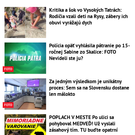
Kritika a šok vo Vysokých Tatrách:
Rodičia vzali deti na Rysy, zábery ich
obuvi vyrážajú dych
Polícia opäť vyhlásila pátranie po 15-
ročnej Sabine zo Skalice: FOTO
Nevideli ste ju?
FOTO
Za jedným výsledkom je unikátny
proces: Sem sa na Slovensku dostane
len málokto
FOTO
POPLACH V MESTE Po ulici sa
pohyboval MEDVEĎ! Už vyslali
zásahový tím. TU buďte opatrní