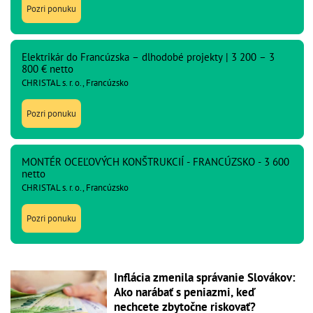
Pozri ponuku
Elektrikár do Francúzska – dlhodobé projekty | 3 200 – 3
800 € netto
CHRISTAL s. r. o., Francúzsko
Pozri ponuku
MONTÉR OCEĽOVÝCH KONŠTRUKCIÍ - FRANCÚZSKO - 3 600
netto
CHRISTAL s. r. o., Francúzsko
Pozri ponuku
Inflácia zmenila správanie Slovákov:
Ako narábať s peniazmi, keď
nechcete zbytočne riskovať?