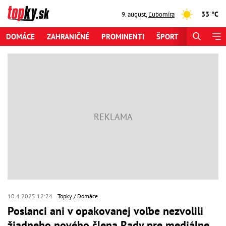
33 °C
9. august
,
Ľubomíra
DOMÁCE
ZAHRANIČNÉ
PROMINENTI
ŠPORT
ZAUJÍMAV
10.4.2025 12:24
Topky
Domáce
Poslanci ani v opakovanej voľbe nezvolili
žiadneho nového člena Rady pre mediálne