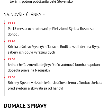
továrni, potom pobláznila celé Slovensko
NAJNOVŠIE ČLÁNKY
15:12
Po 18 mesiacoch rokovaní prišiel zlom! Sýria a Rusko sa
dohodli
15:10
Kritika a šok vo Vysokých Tatrách: Rodičia vzali deti na Rysy,
zábery ich obuvi vyrážajú dych
15:00
Jedna chvíľa zmenila dejiny: Prečo atómová bomba napokon
dopadla práve na Nagasaki?
15:00
Britney Spears v slzách kvôli skrášľovaciemu zákroku: Utekala
pred svetom a skrývala sa od hanby!
DOMÁCE SPRÁVY