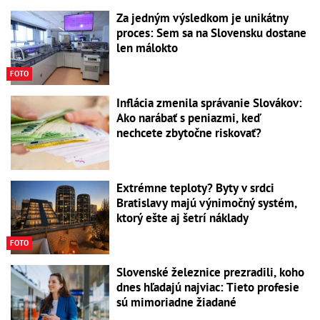
Za jedným výsledkom je unikátny
proces: Sem sa na Slovensku dostane
len málokto
FOTO
Inflácia zmenila správanie Slovákov:
Ako narábať s peniazmi, keď
nechcete zbytočne riskovať?
Extrémne teploty? Byty v srdci
Bratislavy majú výnimočný systém,
ktorý ešte aj šetrí náklady
FOTO
Slovenské železnice prezradili, koho
dnes hľadajú najviac: Tieto profesie
sú mimoriadne žiadané