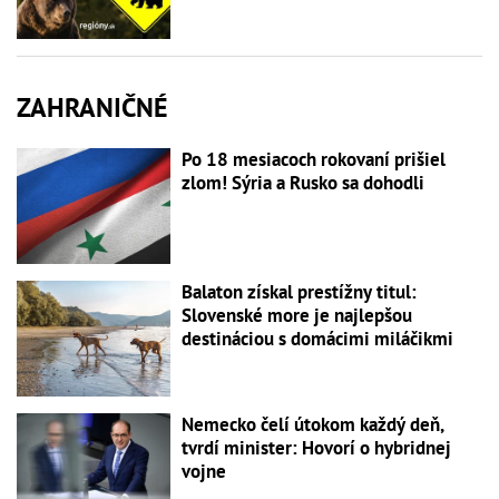
ZAHRANIČNÉ
Po 18 mesiacoch rokovaní prišiel
zlom! Sýria a Rusko sa dohodli
Balaton získal prestížny titul:
Slovenské more je najlepšou
destináciou s domácimi miláčikmi
Nemecko čelí útokom každý deň,
tvrdí minister: Hovorí o hybridnej
vojne