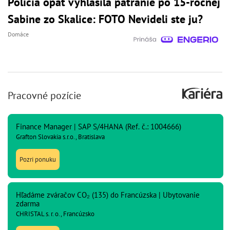
Polícia opäť vyhlásila pátranie po 15-ročnej
Sabine zo Skalice: FOTO Nevideli ste ju?
Domáce
Pracovné pozície
Finance Manager | SAP S/4HANA (Ref. č.: 1004666)
Grafton Slovakia s.r.o., Bratislava
Pozri ponuku
Hľadáme zváračov CO₂ (135) do Francúzska | Ubytovanie
zdarma
CHRISTAL s. r. o., Francúzsko