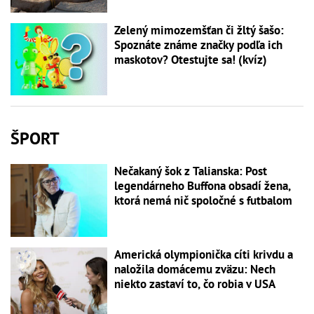
Zelený mimozemšťan či žltý šašo:
Spoznáte známe značky podľa ich
maskotov? Otestujte sa! (kvíz)
ŠPORT
Nečakaný šok z Talianska: Post
legendárneho Buffona obsadí žena,
ktorá nemá nič spoločné s futbalom
Americká olympionička cíti krivdu a
naložila domácemu zväzu: Nech
niekto zastaví to, čo robia v USA