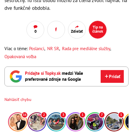
šesťročný. Tú istú osobu možno za člena zvoliť najviac na
dve funkčné obdobia.
Tip na
0
Zdieľať
článok
Viac o téme:
Poslanci
,
NR SR
,
Rada pre mediálne služby
,
Opakovaná voľba
Pridajte si Topky.sk
medzi Vaše
Pridať
preferované zdroje na Google
Nahlásiť chybu
16
2
3
1
7
1