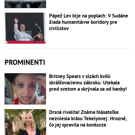
Pápež Lev bije na poplach: V Sudáne
žiada humanitárne koridory pre
civilistov
PROMINENTI
Britney Spears v slzách kvôli
skrášľovaciemu zákroku: Utekala
pred svetom a skrývala sa od hanby!
Drsná rivalita! Známa hlásateľka
nezniesla krásu Tekelyovej: Hrozné,
čo jej spravila na konkurze