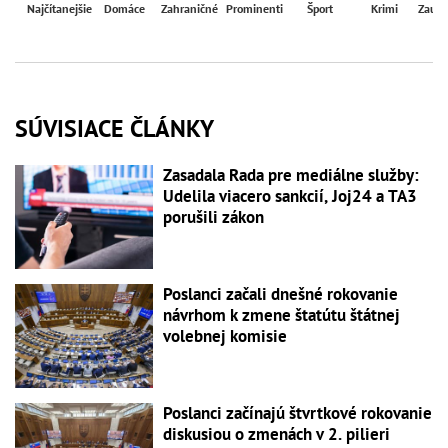
Najčítanejšie
Domáce
Zahraničné
Prominenti
Šport
Krimi
Zaují
SÚVISIACE ČLÁNKY
Zasadala Rada pre mediálne služby:
Udelila viacero sankcií, Joj24 a TA3
porušili zákon
Poslanci začali dnešné rokovanie
návrhom k zmene štatútu štátnej
volebnej komisie
Poslanci začínajú štvrtkové rokovanie
diskusiou o zmenách v 2. pilieri