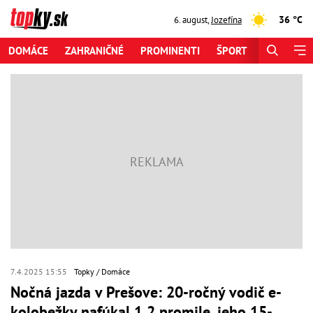
36 °C
6. august
,
Jozefína
DOMÁCE
ZAHRANIČNÉ
PROMINENTI
ŠPORT
ZAUJÍMAV
7.4.2025 15:55
Topky
Domáce
Nočná jazda v Prešove: 20-ročný vodič e-
kolobežky nafúkal 1,2 promile, jeho 15-