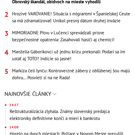
Obrovský škandál, obidvoch na mieste vyhodili
Hrozivé VAROVANIE! Situácia s migrantmi v Španielskej Ceute
sa má zdramatizovať: Unikol presný dátum druhej invázie
MIMORIADNE Pitvu v Lučenci sprevádzali prísne
bezpečnostné opatrenia: Zasahovali hasiči aj chemici!
Manželia Gáboríkovci už jednu krízu prekonali: Podarí sa im
ustáť aj TOTO? Indície sú jasné!
Markíza čelí lynču: Kontroverzné zábery z obľúbenej šou majú
dohru... Posvieti si na ne Rada!
NAJNOVŠIE ČLÁNKY
14:17
Reštrukturalizácia zlyhala. Známy slovenský predajca
elektroniky definitívne končí a mieri k bankrotu
14:08
Horelo na dvoch miestach: Požiare v Novom Meste prerušili