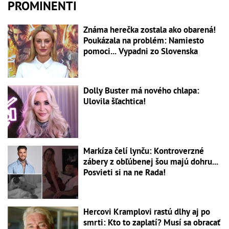
PROMINENTI
Známa herečka zostala ako obarená!
Poukázala na problém: Namiesto
pomoci... Vypadni zo Slovenska
Dolly Buster má nového chlapa:
Ulovila šľachtica!
Markíza čelí lynču: Kontroverzné
zábery z obľúbenej šou majú dohru...
Posvieti si na ne Rada!
Hercovi Kramplovi rastú dlhy aj po
smrti: Kto to zaplatí? Musí sa obracať