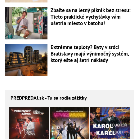
Zbaľte sa na letný piknik bez stresu:
Tieto praktické vychytávky vám
ušetria miesto v batohu!
Extrémne teploty? Byty v srdci
Bratislavy majú výnimočný systém,
ktorý ešte aj šetrí náklady
PREDPREDAJ
.sk - Tu sa rodia zážitky