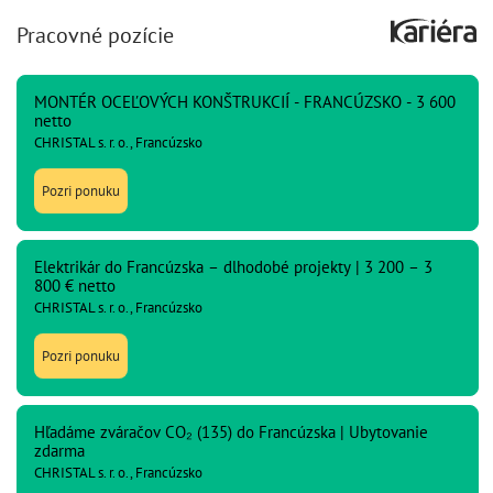
Pracovné pozície
MONTÉR OCEĽOVÝCH KONŠTRUKCIÍ - FRANCÚZSKO - 3 600
netto
CHRISTAL s. r. o., Francúzsko
Pozri ponuku
Elektrikár do Francúzska – dlhodobé projekty | 3 200 – 3
800 € netto
CHRISTAL s. r. o., Francúzsko
Pozri ponuku
Hľadáme zváračov CO₂ (135) do Francúzska | Ubytovanie
zdarma
CHRISTAL s. r. o., Francúzsko