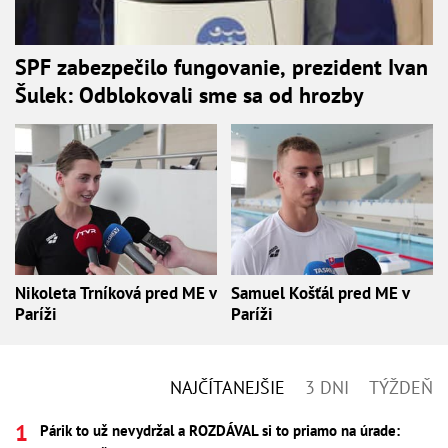
SPF zabezpečilo fungovanie, prezident Ivan
Šulek: Odblokovali sme sa od hrozby
Nikoleta Trníková pred ME v
Samuel Košťál pred ME v
Paríži
Paríži
NAJČÍTANEJŠIE
3 DNI
TÝŽDEŇ
Párik to už nevydržal a ROZDÁVAL si to priamo na úrade: