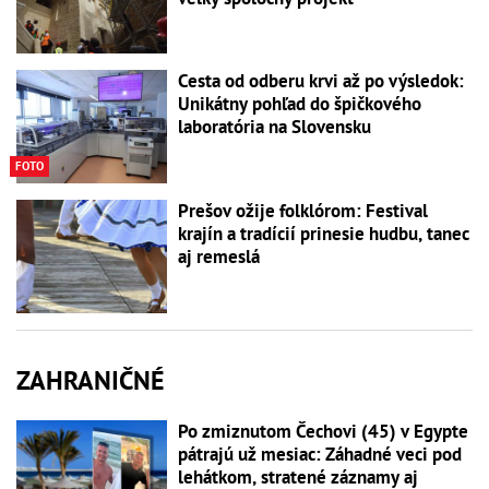
Cesta od odberu krvi až po výsledok:
Unikátny pohľad do špičkového
laboratória na Slovensku
FOTO
Prešov ožije folklórom: Festival
krajín a tradícií prinesie hudbu, tanec
aj remeslá
ZAHRANIČNÉ
Po zmiznutom Čechovi (45) v Egypte
pátrajú už mesiac: Záhadné veci pod
lehátkom, stratené záznamy aj