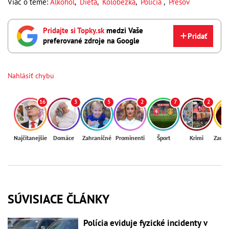
Viac o téme:
Alkohol
,
Dieťa
,
Kolobežka
,
Polícia
,
Prešov
Pridajte si Topky.sk
medzi Vaše
Pridať
preferované zdroje na Google
Nahlásiť chybu
16
3
5
2
7
2
Najčítanejšie
Domáce
Zahraničné
Prominenti
Šport
Krimi
Zaují
SÚVISIACE ČLÁNKY
Polícia eviduje fyzické incidenty v