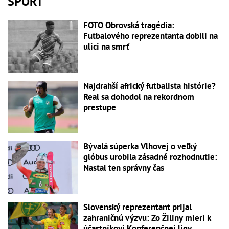
ŠPORT
FOTO Obrovská tragédia:
Futbalového reprezentanta dobili na
ulici na smrť
Najdrahší africký futbalista histórie?
Real sa dohodol na rekordnom
prestupe
Bývalá súperka Vlhovej o veľký
glóbus urobila zásadné rozhodnutie:
Nastal ten správny čas
Slovenský reprezentant prijal
zahraničnú výzvu: Zo Žiliny mieri k
účastníkovi Konferenčnej ligy