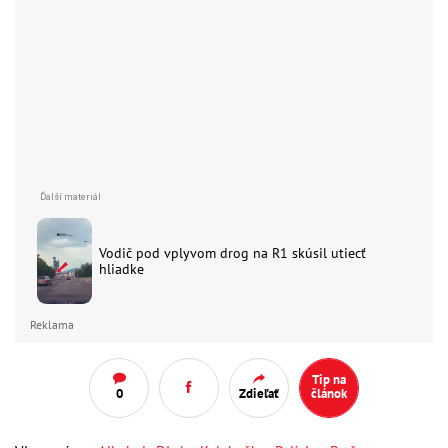
Vodič pod vplyvom drog na R1 skúsil utiecť
hliadke
Reklama
Tip na
0
Zdieľať
článok