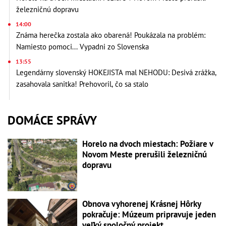
železničnú dopravu
14:00
Známa herečka zostala ako obarená! Poukázala na problém:
Namiesto pomoci... Vypadni zo Slovenska
13:55
Legendárny slovenský HOKEJISTA mal NEHODU: Desivá zrážka,
zasahovala sanitka! Prehovoril, čo sa stalo
DOMÁCE SPRÁVY
Horelo na dvoch miestach: Požiare v
Novom Meste prerušili železničnú
dopravu
Obnova vyhorenej Krásnej Hôrky
pokračuje: Múzeum pripravuje jeden
veľký spoločný projekt