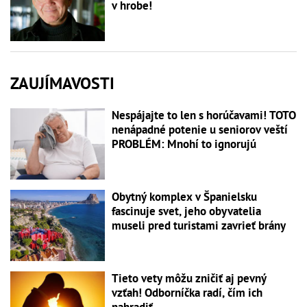
v hrobe!
ZAUJÍMAVOSTI
Nespájajte to len s horúčavami! TOTO
nenápadné potenie u seniorov veští
PROBLÉM: Mnohí to ignorujú
Obytný komplex v Španielsku
fascinuje svet, jeho obyvatelia
museli pred turistami zavrieť brány
Tieto vety môžu zničiť aj pevný
vzťah! Odborníčka radí, čím ich
nahradiť