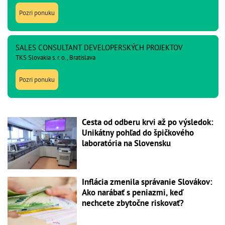
Pozri ponuku
SALES CONSULTANT DEVELOPERSKÝCH PROJEKTOV
TKS Slovakia s. r. o., Bratislava
Pozri ponuku
Cesta od odberu krvi až po výsledok:
Unikátny pohľad do špičkového
laboratória na Slovensku
Inflácia zmenila správanie Slovákov:
Ako narábať s peniazmi, keď
nechcete zbytočne riskovať?