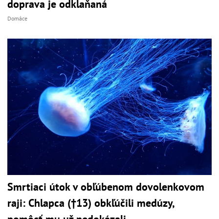
doprava je odklaňaná
Domáce
Smrtiaci útok v obľúbenom dovolenkovom
raji: Chlapca (†13) obkľúčili medúzy,
pomôcť mu už nedokázali