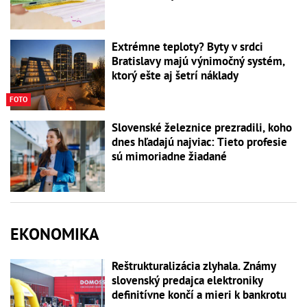
Extrémne teploty? Byty v srdci
Bratislavy majú výnimočný systém,
ktorý ešte aj šetrí náklady
FOTO
Slovenské železnice prezradili, koho
dnes hľadajú najviac: Tieto profesie
sú mimoriadne žiadané
EKONOMIKA
Reštrukturalizácia zlyhala. Známy
slovenský predajca elektroniky
definitívne končí a mieri k bankrotu