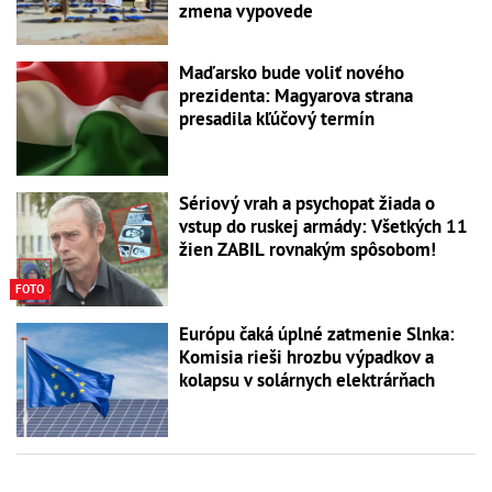
zmena vypovede
Maďarsko bude voliť nového
prezidenta: Magyarova strana
presadila kľúčový termín
Sériový vrah a psychopat žiada o
vstup do ruskej armády: Všetkých 11
žien ZABIL rovnakým spôsobom!
FOTO
Európu čaká úplné zatmenie Slnka:
Komisia rieši hrozbu výpadkov a
kolapsu v solárnych elektrárňach