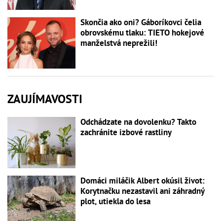
Skončia ako oni? Gáboríkovci čelia
obrovskému tlaku: TIETO hokejové
manželstvá neprežili!
ZAUJÍMAVOSTI
Odchádzate na dovolenku? Takto
zachránite izbové rastliny
Domáci miláčik Albert okúsil život:
Korytnačku nezastavil ani záhradný
plot, utiekla do lesa