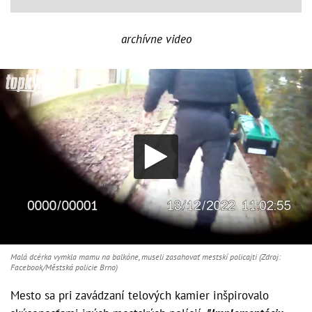
archívne video
Malá dcérka vymkla mamu na balkóne, museli zasahovať mestskí policajti (Zdroj:
Facebook/Městská policie Brno)
Mesto sa pri zavádzaní telových kamier inšpirovalo