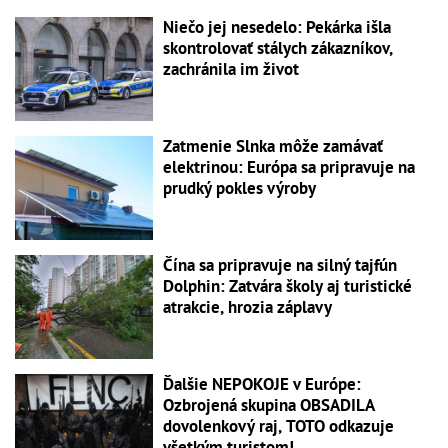
Niečo jej nesedelo: Pekárka išla
skontrolovať stálych zákazníkov,
zachránila im život
Zatmenie Slnka môže zamávať
elektrinou: Európa sa pripravuje na
prudký pokles výroby
Čína sa pripravuje na silný tajfún
Dolphin: Zatvára školy aj turistické
atrakcie, hrozia záplavy
Ďalšie NEPOKOJE v Európe:
Ozbrojená skupina OBSADILA
dovolenkový raj, TOTO odkazuje
všetkým turistom!