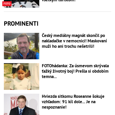
FOTO
PROMINENTI
Český mediálny magnát skončil po
nakladačke v nemocnici! Maskovaní
muži ho ani trochu nešetrili!
FOTOhádanka: Za úsmevom skrývala
ťažký životný boj! Prešla si obdobím
temna...
Hviezda sitkomu Roseanne šokuje
vzhľadom: 91 kíl dole... Je na
nespoznanie!