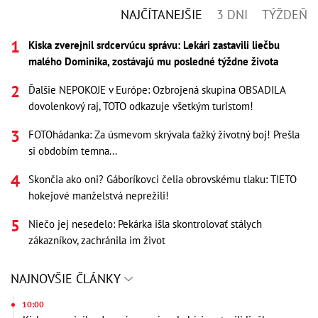
NAJČÍTANEJŠIE
3 DNI
TÝŽDEŇ
Kiska zverejnil srdcervúcu správu: Lekári zastavili liečbu
malého Dominika, zostávajú mu posledné týždne života
Ďalšie NEPOKOJE v Európe: Ozbrojená skupina OBSADILA
dovolenkový raj, TOTO odkazuje všetkým turistom!
FOTOhádanka: Za úsmevom skrývala ťažký životný boj! Prešla
si obdobím temna...
Skončia ako oni? Gáboríkovci čelia obrovskému tlaku: TIETO
hokejové manželstvá neprežili!
Niečo jej nesedelo: Pekárka išla skontrolovať stálych
zákazníkov, zachránila im život
NAJNOVŠIE ČLÁNKY
10:00