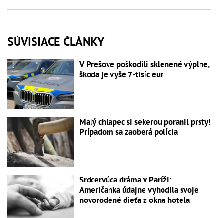
SÚVISIACE ČLÁNKY
V Prešove poškodili sklenené výplne,
škoda je vyše 7-tisíc eur
Malý chlapec si sekerou poranil prsty!
Prípadom sa zaoberá polícia
Srdcervúca dráma v Paríži:
Američanka údajne vyhodila svoje
novorodené dieťa z okna hotela