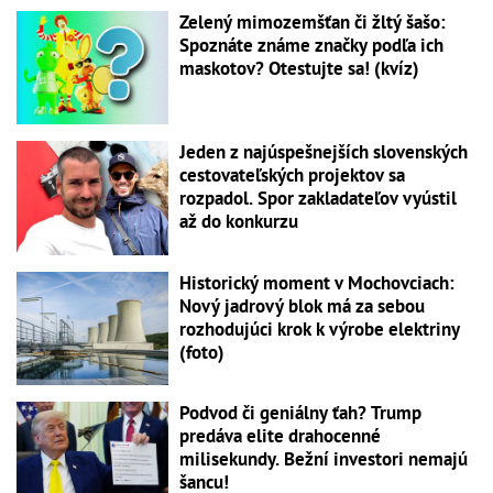
Zelený mimozemšťan či žltý šašo:
Spoznáte známe značky podľa ich
maskotov? Otestujte sa! (kvíz)
Jeden z najúspešnejších slovenských
cestovateľských projektov sa
rozpadol. Spor zakladateľov vyústil
až do konkurzu
Historický moment v Mochovciach:
Nový jadrový blok má za sebou
rozhodujúci krok k výrobe elektriny
(foto)
Podvod či geniálny ťah? Trump
predáva elite drahocenné
milisekundy. Bežní investori nemajú
šancu!