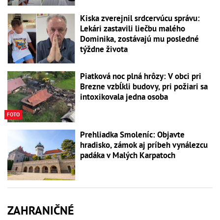
Kiska zverejnil srdcervúcu správu:
Lekári zastavili liečbu malého
Dominika, zostávajú mu posledné
týždne života
Piatková noc plná hrôzy: V obci pri
Brezne vzbĺkli budovy, pri požiari sa
intoxikovala jedna osoba
FOTO
Prehliadka Smoleníc: Objavte
hradisko, zámok aj príbeh vynálezcu
padáka v Malých Karpatoch
ZAHRANIČNÉ