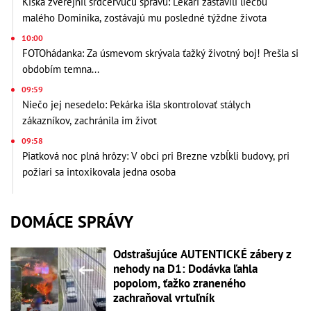
Kiska zverejnil srdcervúcu správu: Lekári zastavili liečbu
malého Dominika, zostávajú mu posledné týždne života
10:00
FOTOhádanka: Za úsmevom skrývala ťažký životný boj! Prešla si
obdobím temna...
09:59
Niečo jej nesedelo: Pekárka išla skontrolovať stálych
zákazníkov, zachránila im život
09:58
Piatková noc plná hrôzy: V obci pri Brezne vzbĺkli budovy, pri
požiari sa intoxikovala jedna osoba
DOMÁCE SPRÁVY
Odstrašujúce AUTENTICKÉ zábery z
nehody na D1: Dodávka ľahla
popolom, ťažko zraneného
zachraňoval vrtuľník