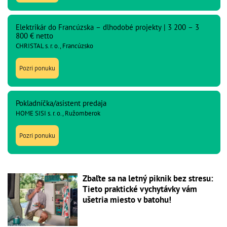
Elektrikár do Francúzska – dlhodobé projekty | 3 200 – 3
800 € netto
CHRISTAL s. r. o., Francúzsko
Pozri ponuku
Pokladníčka/asistent predaja
HOME SISI s. r. o., Ružomberok
Pozri ponuku
Zbaľte sa na letný piknik bez stresu:
Tieto praktické vychytávky vám
ušetria miesto v batohu!