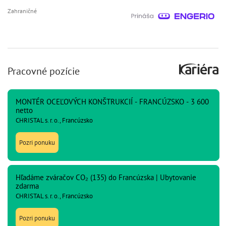
Zahraničné
Pracovné pozície
MONTÉR OCEĽOVÝCH KONŠTRUKCIÍ - FRANCÚZSKO - 3 600
netto
CHRISTAL s. r. o., Francúzsko
Pozri ponuku
Hľadáme zváračov CO₂ (135) do Francúzska | Ubytovanie
zdarma
CHRISTAL s. r. o., Francúzsko
Pozri ponuku