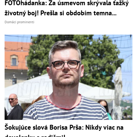
FOTOhádanka: Za úsmevom skrývala ťažký
životný boj! Prešla si obdobím temna...
Domáci prominenti
Šokujúce slová Borisa Prša: Nikdy viac na