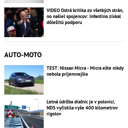
VIDEO Ostrá kritika zo všetkých strán,
no našiel spojencov: Infantino získal
dôležitú podporu
AUTO-MOTO
TEST: Nissan Micra - Micra ešte nikdy
nebola príjemnejšia
Letná údržba diaľnic je v polovici,
NDS vyčistila vyše 400 kilometrov
rigolov