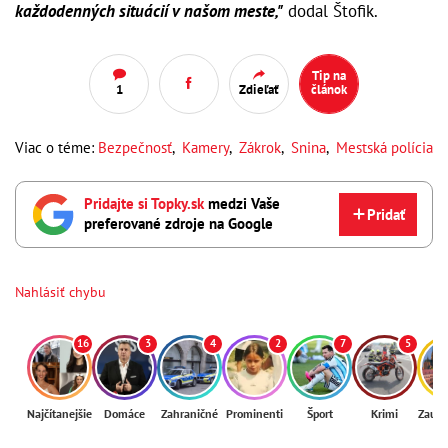
každodenných situácií v našom meste,"
dodal Štofik.
Tip na
1
Zdieľať
článok
Viac o téme:
Bezpečnosť
,
Kamery
,
Zákrok
,
Snina
,
Mestská polícia
Pridajte si Topky.sk
medzi Vaše
Pridať
preferované zdroje na Google
Nahlásiť chybu
16
3
4
2
7
5
Najčítanejšie
Domáce
Zahraničné
Prominenti
Šport
Krimi
Zaují