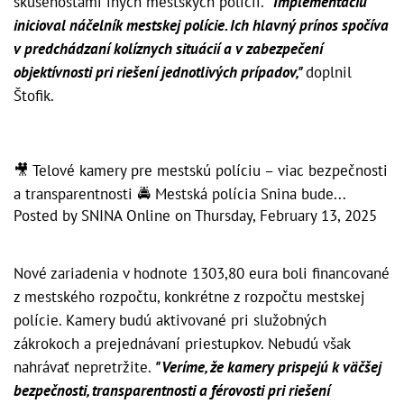
skúsenosťami iných mestských polícií.
"Implementáciu
inicioval náčelník mestskej polície. Ich hlavný prínos spočíva
v predchádzaní kolíznych situácií a v zabezpečení
objektívnosti pri riešení jednotlivých prípadov,"
doplnil
Štofik.
🎥 Telové kamery pre mestskú políciu – viac bezpečnosti
a transparentnosti 🚔 Mestská polícia Snina bude...
Posted by
SNINA Online
on
Thursday, February 13, 2025
Nové zariadenia v hodnote 1303,80 eura boli financované
z mestského rozpočtu, konkrétne z rozpočtu mestskej
polície. Kamery budú aktivované pri služobných
zákrokoch a prejednávaní priestupkov. Nebudú však
nahrávať nepretržite.
"Veríme, že kamery prispejú k väčšej
bezpečnosti, transparentnosti a férovosti pri riešení